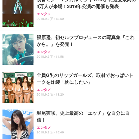
務用 おしゃれ パソコンチェア (ブラック)
4万人が来場！2019年公演の開催も発表
Sezlife オフィスチェア デスクチェア 疲れない テレ
【整備済み品】Dell E2724HS 27インチ 液晶モニタ
Smart Basic(スマートベーシック) 【Amazon.co.jp
エンタメ
ワーク チェア 強化バックレスト 30度ロッキング機
ー フルHD（1920×1080）VA 非光沢 HDMI/DisplayP
限定】 Smart Basic アイリスオーヤマ ペットシーツ
2018.9.3(月) 12:50
能 人間工学 椅子 腰サポート 90度跳ね上げ式アーム
ort/VGA スピーカー内蔵 高さ調整 スイベル VESA対
超厚型 お徳用 ワイド 100枚入 (x 1) (ケース販売)
レスト 3Dヘッドレスト ハンガー付き 高反発クッシ
応 ComfortView ビジネス向け
￥7,680
￥15,800
￥3,670
ョン PCチェア 通気性メッシュ ゲーミング/勉強/事
福原遥、初セルフプロデュースの写真集『これ
務用 おしゃれ パソコンチェア (ホワイト)
から。』を発売！
ANDWINT オフィスチェア デスクチェア 肘なし メ
【MiniLED/24.5inch/280Hz/FHD】GRAPHT THE S
アイリスオーヤマ ペットシーツ 超厚型 お徳用 レギ
ッシュ 通気性 ランバーサポート付き 腰サポート ガ
HOOTER Gaming Monitor 24” Essential ゲーミン
エンタメ
ュラー 200枚入【Amazon.co.jp限定】
ス圧無段階昇降 360度回転 キャスター付き コンパク
グモニター QD 24.5インチ 1ms FHD 量子ドット 残
2018.9.3(月) 11:58
ト 幅52×奥行58.5×高さ84～96cm テレワーク 在宅
像低減 (3年保証 | 輝点保証 | 日本メーカー)
￥3,731
￥4,139
￥34,980
勤務 ブラック
全員G乳のリップガールズ、取材でおっぱいト
ークを炸裂「枕にしたい」
エンタメ
2018.9.2(日) 18:20
堀尾実咲、史上最高の「エッチ」な自分に自
信！
エンタメ
2018.9.2(日) 15:46