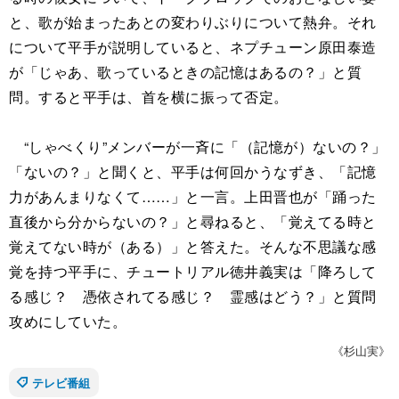
と、歌が始まったあとの変わりぶりについて熱弁。それ
について平手が説明していると、ネプチューン原田泰造
が「じゃあ、歌っているときの記憶はあるの？」と質
問。すると平手は、首を横に振って否定。
“しゃべくり”メンバーが一斉に「（記憶が）ないの？」
「ないの？」と聞くと、平手は何回かうなずき、「記憶
力があんまりなくて……」と一言。上田晋也が「踊った
直後から分からないの？」と尋ねると、「覚えてる時と
覚えてない時が（ある）」と答えた。そんな不思議な感
覚を持つ平手に、チュートリアル徳井義実は「降ろして
る感じ？ 憑依されてる感じ？ 霊感はどう？」と質問
攻めにしていた。
《杉山実》
テレビ番組