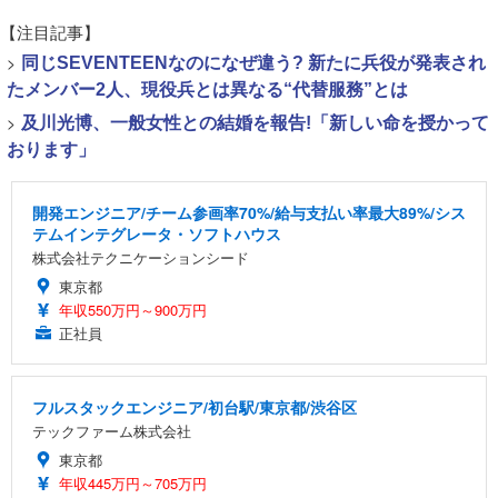
【注目記事】
>
同じSEVENTEENなのになぜ違う? 新たに兵役が発表され
たメンバー2人、現役兵とは異なる“代替服務”とは
>
及川光博、一般女性との結婚を報告!「新しい命を授かって
おります」
開発エンジニア/チーム参画率70%/給与支払い率最大89%/シス
テムインテグレータ・ソフトハウス
株式会社テクニケーションシード
東京都
年収550万円～900万円
正社員
フルスタックエンジニア/初台駅/東京都/渋谷区
テックファーム株式会社
東京都
年収445万円～705万円