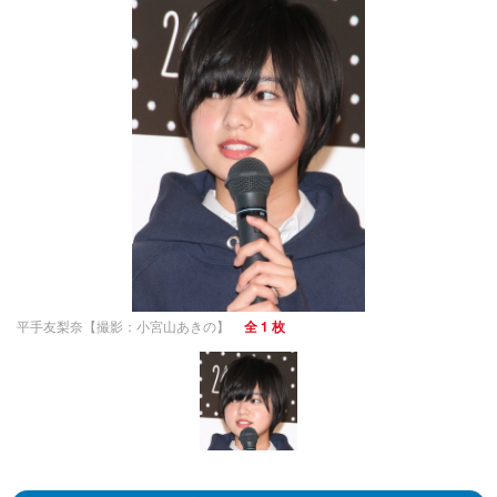
平手友梨奈【撮影：小宮山あきの】
全 1 枚