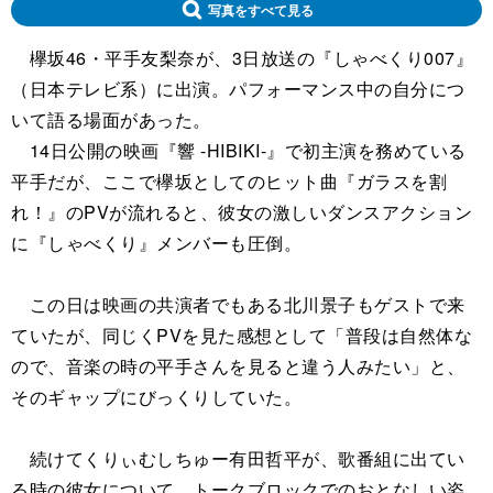
写真をすべて見る
欅坂46・平手友梨奈が、3日放送の『しゃべくり007』
（日本テレビ系）に出演。パフォーマンス中の自分につ
いて語る場面があった。
14日公開の映画『響 -HIBIKI-』で初主演を務めている
平手だが、ここで欅坂としてのヒット曲『ガラスを割
れ！』のPVが流れると、彼女の激しいダンスアクション
に『しゃべくり』メンバーも圧倒。
この日は映画の共演者でもある北川景子もゲストで来
ていたが、同じくPVを見た感想として「普段は自然体な
ので、音楽の時の平手さんを見ると違う人みたい」と、
そのギャップにびっくりしていた。
続けてくりぃむしちゅー有田哲平が、歌番組に出てい
る時の彼女について、トークブロックでのおとなしい姿