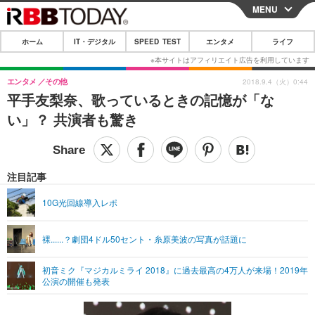
MENU
CLOSE
ホーム
IT・デジタル
SPEED TEST
エンタメ
ライフ
ホーム
IT・デジタル
エンタメ
その他
2018.9.4（火）0:44
平手友梨奈、歌っているときの記憶が「な
IT・デジタルTOP
スマートフォン
SPEED TEST
い」？ 共演者も驚き
ネタ
ガジェット・ツール
エンタメ
ショッピング
その他
エンタメTOP
映画・ドラマ
ライフ
注目記事
韓流・K-POP
韓国・芸能
ライフTOP
グルメ
リリース一覧
10G光回線導入レポ
音楽
スポーツ
ペット
ショッピング
プッシュ通知の停止方法
裸......？劇団4ドル50セント・糸原美波の写真が話題に
グラビア
ブログ
その他
初音ミク『マジカルミライ 2018』に過去最高の4万人が来場！2019年
ショッピング
その他
公演の開催も発表