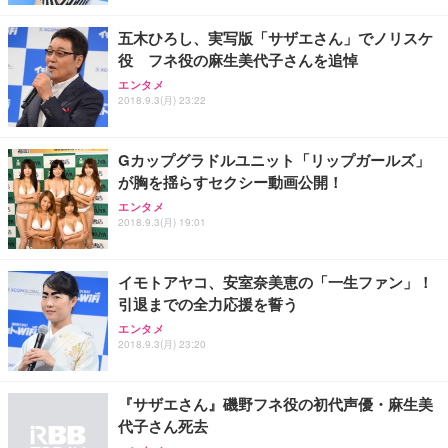
五木ひろし、実写版「サザエさん」でノリスケ
役 フネ役の麻生美代子さんを追悼
エンタメ
2018.9.3(月) 23:22
Gカップグラドルユニット「リップガールズ」
が胸を揺らすセクシー動画公開！
エンタメ
2018.9.3(月) 19:01
イモトアヤコ、安室奈美恵の「一生ファン」！
引退までの全力応援を誓う
エンタメ
2018.9.3(月) 23:20
『サザエさん』磯野フネ役の初代声優・麻生美
代子さん死去