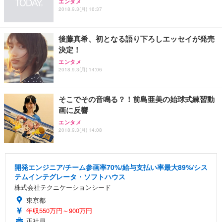
エンタメ
2018.9.3(月) 16:37
後藤真希、初となる語り下ろしエッセイが発売
決定！
エンタメ
2018.9.3(月) 14:06
そこでその音鳴る？！前島亜美の始球式練習動
画に反響
エンタメ
2018.9.3(月) 14:08
開発エンジニア/チーム参画率70%/給与支払い率最大89%/シス
テムインテグレータ・ソフトハウス
株式会社テクニケーションシード
東京都
年収550万円～900万円
正社員