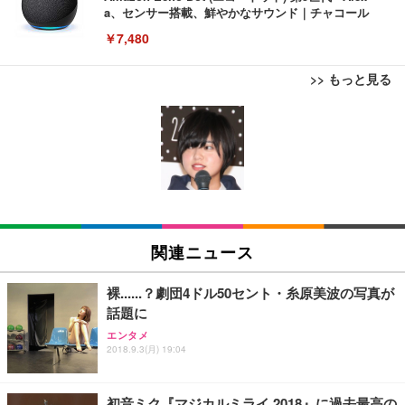
a、センサー搭載、鮮やかなサウンド｜チャコール
￥7,480
>> もっと見る
[EdoErgo] オフィスチェア 椅子 テレワーク 疲れな
EIZO ビジネス向けプレミアムモニター | FlexScan
Amazonベーシック ペットシーツ 薄型 レギュラー 1
い 跳ね上げ式アームレスト コンパクト 約105度ロッ
EV3240X-WT | 31.5型4K UHD・USB Type-C・ホワ
回使い捨て 無香料 ホワイト 300枚
キング pc 事務椅子 360度回転 座面昇降 強化ナイロ
イト
ン樹脂ベース 通気性メッシュ 在宅ワーク H-WY01
￥3,373
￥5,699
￥105,595
(黒網+黒枠+黒足)
EIZO ビジネス向けプレミアムモニター | FlexScan
SIHOO B100 オフィスチェア／デスクチェア メッシ
Amazonベーシック ペットシーツ 厚型 ワイド 42枚
EV2740X-WT | 27.0型4K UHD・USB Type-C・ホワ
ュチェア 人間工学 疲れない ブラック
x2袋(84枚) ホワイト(吸収面:ライトブルー)
関連ニュース
イト
￥27,999
￥3,234
￥109,572
裸......？劇団4ドル50セント・糸原美波の写真が
話題に
Sezlife オフィスチェア デスクチェア 疲れない テレ
【純正品】27"ゲーミングモニター DualSense 充電
ネオ・ルーライフ ネオ・オムツ L 中型犬用 26枚入
エンタメ
ワーク チェア 強化バックレスト 30度ロッキング機
2018.9.3(月) 19:04
フック付き（CFI-ZDM1J）
り 単品
能 人間工学 椅子 腰サポート 90度跳ね上げ式アーム
レスト 3Dヘッドレスト ハンガー付き 高反発クッシ
￥49,979
￥1,800
￥7,680
ョン PCチェア 通気性メッシュ ゲーミング/勉強/事
初音ミク『マジカルミライ 2018』に過去最高の