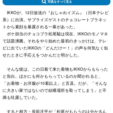
写真をすべて見る
IKKOが、12日放送の『おしゃれイズム』（日本テレビ
系）に出演。サプライズゲストのチョコレートプラネッ
トから素顔を暴露される一幕があった。
ボケ担当のチョコプラ松尾駿は現在、IKKOのモノマネ
で話題沸騰。それをやり始めた最初のきっかけは、テレ
ビに出ていたIKKOの「どんだけー！」の声を何気なく似
せたときに手応えをつかんだと明かした。
そんな彼は、この日着て来た着物もIKKOからもらった
と告白。ほかにも何かもらっているのか聞かれると、
「お着物・お洋服が10着以上」と言及。だが、「そんな
に大きい家ではないので結構場所を取ってしまう」と不
満も吐露していた。
すると相方・長田庄平が「松尾がもらうのは分かるん