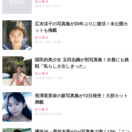
アイリスオーヤマ ペットシーツ 超厚型 お徳用 レギ
エンタメ
ッシュ 通気性 ランバーサポート付き 腰サポート ガ
HOOTER Gaming Monitor 24” Essential ゲーミン
ュラー 200枚入【Amazon.co.jp限定】
2018.7.7(土) 17:31
ス圧無段階昇降 360度回転 キャスター付き コンパク
グモニター QD 24.5インチ 1ms FHD 量子ドット 残
ト 幅52×奥行58.5×高さ84～96cm テレワーク 在宅
像低減 (3年保証 | 輝点保証 | 日本メーカー)
￥3,731
￥4,139
￥34,980
勤務 ブラック
広末涼子の写真集が20年ぶりに復活！未公開カ
ットも掲載
エンタメ
2018.7.9(月) 16:38
国民的美少女 玉田志織が初写真集！水着にも挑
戦「私らしさ出しきった」
エンタメ
2018.6.14(木) 17:20
長澤茉里奈の新写真集が12日発売！大胆カット
満載
エンタメ
2018.6.9(土) 22:02
欅坂46・菅井友香が1st写真集で美くびれ「ニン