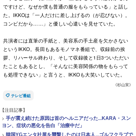
ですけど、なぜか僕も普通の服をもらっている」と話し
た。IKKOは「一人だけに差し上げるの（が忍びない）。
コンビだから……」と優しい心遣いを見せていた。
共演者には直筆の手紙と、美容系の手土産を欠かさない
というIKKO。長田もあるモノマネ番組で、収録前の挨
拶、リハーサル終わり、そして収録後と1日3ついただい
たこともあるとし、「そんなに美容関係の物をもらって
も処理できない」と言うと、IKKOも大笑いしていた。
《杉山実》
テレビ番組
【注目記事】
>
手が震え続けた原因は首のヘルニアだった...KARA・スン
ヨン、症状の悪化を告白「治療中だ」
>
韓国YGエンタ社屋を襲撃したのは日本人...ゴルフクラブで