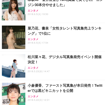
ジン30本分やせました」
エンタメ
2018.6.5(火) 19:50
菜乃花、書泉「女性タレント写真集売上ランキ
ング」で1位に
エンタメ
2018.6.5(火) 17:54
松川菜々花、デジタル写真集発売イベント開催
決定！
エンタメ
2018.5.23(水) 14:47
小倉優香、ファースト写真集が本日発売！Twitt
erでは黒ビキニカットを公開
エンタメ
2018.5.22(火) 12:01