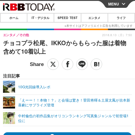
MENU
CLOSE
ホーム
IT・デジタル
SPEED TEST
エンタメ
ライフ
ホーム
IT・デジタル
エンタメ
その他
2018.8.13（月）7:50
チョコプラ松尾、IKKOからもらった服は着物
IT・デジタルTOP
スマートフォン
SPEED TEST
含めて10着以上
ネタ
ガジェット・ツール
エンタメ
ショッピング
その他
エンタメTOP
映画・ドラマ
ライフ
注目記事
韓流・K-POP
韓国・芸能
ライフTOP
グルメ
リリース一覧
10G光回線導入レポ
音楽
スポーツ
ペット
ショッピング
プッシュ通知の停止方法
「えーー！！本物！？」と会場は驚き！菅田将暉＆土屋太鳳が吉本新
喜劇にサプライズ登壇
グラビア
ブログ
その他
中村倫也の初作品集がオリコンランキング写真集ジャンルで初登場1
ショッピング
その他
位に