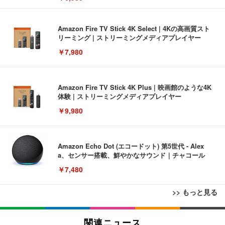
Amazon Fire TV Stick 4K Select | 4Kの高画質スト
リーミング | ストリーミングメディアプレイヤー
￥7,980
Amazon Fire TV Stick 4K Plus | 映画館のような4K
体験 | ストリーミングメディアプレイヤー
￥9,980
Amazon Echo Dot (エコードット) 第5世代 - Alex
a、センサー搭載、鮮やかなサウンド｜チャコール
￥7,480
>> もっと見る
[EdoErgo] オフィスチェア 椅子 テレワーク 疲れな
EIZO ビジネス向けプレミアムモニター | FlexScan
Amazonベーシック ペットシーツ 薄型 レギュラー 1
い 跳ね上げ式アームレスト コンパクト 約105度ロッ
EV3240X-WT | 31.5型4K UHD・USB Type-C・ホワ
関連ニュース