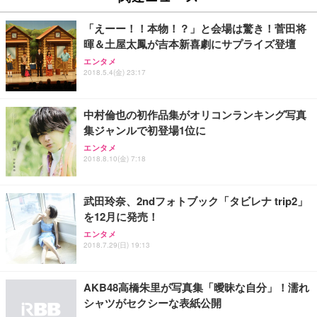
回使い捨て 無香料 ホワイト 300枚
キング pc 事務椅子 360度回転 座面昇降 強化ナイロ
イト
ン樹脂ベース 通気性メッシュ 在宅ワーク H-WY01
￥3,373
￥5,699
￥105,595
「えーー！！本物！？」と会場は驚き！菅田将
(黒網+黒枠+黒足)
暉＆土屋太鳳が吉本新喜劇にサプライズ登壇
エンタメ
EIZO ビジネス向けプレミアムモニター | FlexScan
SIHOO B100 オフィスチェア／デスクチェア メッシ
Amazonベーシック ペットシーツ 厚型 ワイド 42枚
2018.5.4(金) 23:17
EV2740X-WT | 27.0型4K UHD・USB Type-C・ホワ
ュチェア 人間工学 疲れない ブラック
x2袋(84枚) ホワイト(吸収面:ライトブルー)
イト
￥27,999
￥3,234
￥109,572
中村倫也の初作品集がオリコンランキング写真
集ジャンルで初登場1位に
Sezlife オフィスチェア デスクチェア 疲れない テレ
エンタメ
【純正品】27"ゲーミングモニター DualSense 充電
ネオ・ルーライフ ネオ・オムツ L 中型犬用 26枚入
ワーク チェア 強化バックレスト 30度ロッキング機
2018.8.10(金) 7:18
フック付き（CFI-ZDM1J）
り 単品
能 人間工学 椅子 腰サポート 90度跳ね上げ式アーム
レスト 3Dヘッドレスト ハンガー付き 高反発クッシ
￥49,979
￥1,800
￥7,680
ョン PCチェア 通気性メッシュ ゲーミング/勉強/事
武田玲奈、2ndフォトブック「タビレナ trip2」
務用 おしゃれ パソコンチェア (ブラック)
を12月に発売！
Sezlife オフィスチェア デスクチェア 疲れない テレ
【整備済み品】Dell E2724HS 27インチ 液晶モニタ
Smart Basic(スマートベーシック) 【Amazon.co.jp
エンタメ
ワーク チェア 強化バックレスト 30度ロッキング機
ー フルHD（1920×1080）VA 非光沢 HDMI/DisplayP
限定】 Smart Basic アイリスオーヤマ ペットシーツ
2018.7.29(日) 19:13
能 人間工学 椅子 腰サポート 90度跳ね上げ式アーム
ort/VGA スピーカー内蔵 高さ調整 スイベル VESA対
超厚型 お徳用 ワイド 100枚入 (x 1) (ケース販売)
レスト 3Dヘッドレスト ハンガー付き 高反発クッシ
応 ComfortView ビジネス向け
￥7,680
￥15,800
￥3,670
ョン PCチェア 通気性メッシュ ゲーミング/勉強/事
AKB48高橋朱里が写真集「曖昧な自分」！濡れ
務用 おしゃれ パソコンチェア (ホワイト)
シャツがセクシーな表紙公開
ANDWINT オフィスチェア デスクチェア 肘なし メ
【MiniLED/24.5inch/280Hz/FHD】GRAPHT THE S