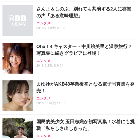
さんま＆しのぶ、別れても共演する2人に称賛
の声「ある意味理想」
エンタメ
2018.7.14(土) 23:23
Oha！4 キャスター・中川絵美里と温泉旅行？
写真集に続きグラビアに登場！
エンタメ
2018.6.25(月) 9:04
まゆゆがAKB48卒業後初となる電子写真集を発
売！
エンタメ
2018.6.26(火) 11:37
国民的美少女 玉田志織が初写真集！水着にも挑
戦「私らしさ出しきった」
エンタメ