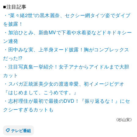
■注目記事
・“菜々緒2世”の黒木麗奈、セクシー網タイツ姿でダイブ
を披露！
・加治ひとみ、新曲MVで下着や水着姿などドキドキシー
ン連発
・田中みな実、上半身ヌード披露！胸がコンプレックス
だった!?
・注目写真集一挙紹介！女子アナからアイドルまで大胆
カット
・スパガ正統派美少女の渡邉幸愛、初イメージビデオ
『はじめまして、こうめです。』
・志村理佳が最初で最後のDVD！『振り返るな！』にセ
クシーすぎるカットも
《杉山実》
テレビ番組