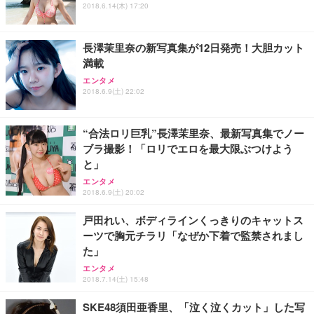
2018.6.14(木) 17:20
長澤茉里奈の新写真集が12日発売！大胆カット
満載
エンタメ
2018.6.9(土) 22:02
“合法ロリ巨乳”長澤茉里奈、最新写真集でノー
ブラ撮影！「ロリでエロを最大限ぶつけよう
と」
エンタメ
2018.6.9(土) 20:02
戸田れい、ボディラインくっきりのキャットス
ーツで胸元チラリ「なぜか下着で監禁されまし
た」
エンタメ
2018.7.14(土) 15:48
SKE48須田亜香里、「泣く泣くカット」した写