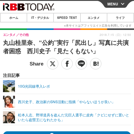
MENU
CLOSE
ホーム
IT・デジタル
SPEED TEST
エンタメ
ライフ
ホーム
IT・デジタル
エンタメ
その他
2018.7.15（日）12:50
丸山桂里奈、“公約”実行「尻出し」写真に共演
IT・デジタルTOP
スマートフォン
SPEED TEST
者困惑 西川史子「見たくもない」
ネタ
ガジェット・ツール
エンタメ
ショッピング
その他
エンタメTOP
映画・ドラマ
ライフ
注目記事
韓流・K-POP
韓国・芸能
ライフTOP
グルメ
リリース一覧
10G光回線導入レポ
音楽
スポーツ
ペット
ショッピング
プッシュ通知の停止方法
西川史子、政治家のSNS活動に指摘「やらないほうが良い」
グラビア
ブログ
その他
松本人志、野球道具を盗んだ元巨人選手に皮肉「クビにせずに置いと
ショッピング
その他
いたら盗塁王になれたかも」