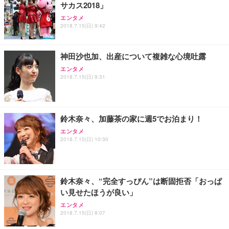
務用 おしゃれ パソコンチェア (ブラック)
サカス2018」
Sezlife オフィスチェア デスクチェア 疲れない テレ
【整備済み品】Dell E2724HS 27インチ 液晶モニタ
Smart Basic(スマートベーシック) 【Amazon.co.jp
エンタメ
ワーク チェア 強化バックレスト 30度ロッキング機
ー フルHD（1920×1080）VA 非光沢 HDMI/DisplayP
限定】 Smart Basic アイリスオーヤマ ペットシーツ
2018.7.15(日) 9:42
能 人間工学 椅子 腰サポート 90度跳ね上げ式アーム
ort/VGA スピーカー内蔵 高さ調整 スイベル VESA対
超厚型 お徳用 ワイド 100枚入 (x 1) (ケース販売)
レスト 3Dヘッドレスト ハンガー付き 高反発クッシ
応 ComfortView ビジネス向け
￥7,680
￥15,800
￥3,670
ョン PCチェア 通気性メッシュ ゲーミング/勉強/事
神田沙也加、出産について複雑な心境吐露
務用 おしゃれ パソコンチェア (ホワイト)
エンタメ
ANDWINT オフィスチェア デスクチェア 肘なし メ
【MiniLED/24.5inch/280Hz/FHD】GRAPHT THE S
2018.7.15(日) 9:31
アイリスオーヤマ ペットシーツ 超厚型 お徳用 レギ
ッシュ 通気性 ランバーサポート付き 腰サポート ガ
HOOTER Gaming Monitor 24” Essential ゲーミン
ュラー 200枚入【Amazon.co.jp限定】
ス圧無段階昇降 360度回転 キャスター付き コンパク
グモニター QD 24.5インチ 1ms FHD 量子ドット 残
ト 幅52×奥行58.5×高さ84～96cm テレワーク 在宅
像低減 (3年保証 | 輝点保証 | 日本メーカー)
￥3,731
￥4,139
￥34,980
勤務 ブラック
鈴木奈々、加藤茶の家に週5でお泊まり！
エンタメ
2018.7.15(日) 10:30
鈴木奈々、“完全すっぴん”は断固拒否「おっぱ
い見せたほうが良い」
エンタメ
2018.7.15(日) 8:07