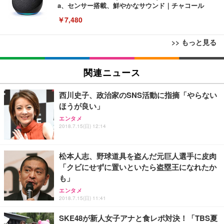
a、センサー搭載、鮮やかなサウンド｜チャコール
￥7,480
>> もっと見る
[EdoErgo] オフィスチェア 椅子 テレワーク 疲れな
EIZO ビジネス向けプレミアムモニター | FlexScan
Amazonベーシック ペットシーツ 薄型 レギュラー 1
い 跳ね上げ式アームレスト コンパクト 約105度ロッ
EV3240X-WT | 31.5型4K UHD・USB Type-C・ホワ
関連ニュース
回使い捨て 無香料 ホワイト 300枚
キング pc 事務椅子 360度回転 座面昇降 強化ナイロ
イト
ン樹脂ベース 通気性メッシュ 在宅ワーク H-WY01
￥3,373
￥5,699
￥105,595
西川史子、政治家のSNS活動に指摘「やらない
(黒網+黒枠+黒足)
ほうが良い」
エンタメ
EIZO ビジネス向けプレミアムモニター | FlexScan
SIHOO B100 オフィスチェア／デスクチェア メッシ
Amazonベーシック ペットシーツ 厚型 ワイド 42枚
2018.7.15(日) 12:14
EV2740X-WT | 27.0型4K UHD・USB Type-C・ホワ
ュチェア 人間工学 疲れない ブラック
x2袋(84枚) ホワイト(吸収面:ライトブルー)
イト
￥27,999
￥3,234
￥109,572
松本人志、野球道具を盗んだ元巨人選手に皮肉
「クビにせずに置いといたら盗塁王になれたか
も」
Sezlife オフィスチェア デスクチェア 疲れない テレ
【純正品】27"ゲーミングモニター DualSense 充電
ネオ・ルーライフ ネオ・オムツ L 中型犬用 26枚入
ワーク チェア 強化バックレスト 30度ロッキング機
エンタメ
フック付き（CFI-ZDM1J）
り 単品
能 人間工学 椅子 腰サポート 90度跳ね上げ式アーム
2018.7.15(日) 11:41
レスト 3Dヘッドレスト ハンガー付き 高反発クッシ
￥49,979
￥1,800
￥7,680
ョン PCチェア 通気性メッシュ ゲーミング/勉強/事
SKE48が新人女子アナと食レポ対決！「TBS夏