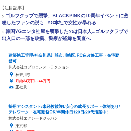
【注目記事】
>
ゴルフクラブで襲撃、BLACKPINKの10周年イベントに激
怒したファンの説も...YG本社で女性が暴れる
>
韓国YGエンタ社屋を襲撃したのは日本人...ゴルフクラブで
出入口の一部を破損、警察が経緯を調査へ
建築施工管理/神奈川県川崎市川崎区:RC造改修工事・在宅勤
務可
株式会社コプロコンストラクション
神奈川県
月給34万円～44万円
正社員
採用アシスタント/未経験歓迎!/安心の成長サポート体制あり/
テレワーク・在宅勤務OK/年間休日129日/20代活躍中!
株式会社エクシードジャパン
東京都