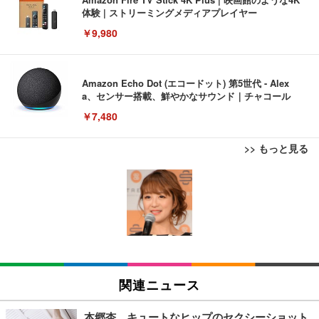
体験 | ストリーミングメディアプレイヤー
￥9,980
Amazon Echo Dot (エコードット) 第5世代 - Alex
a、センサー搭載、鮮やかなサウンド｜チャコール
￥7,480
>> もっと見る
[EdoErgo] オフィスチェア 椅子 テレワーク 疲れな
EIZO ビジネス向けプレミアムモニター | FlexScan
Amazonベーシック ペットシーツ 薄型 レギュラー 1
い 跳ね上げ式アームレスト コンパクト 約105度ロッ
EV3240X-WT | 31.5型4K UHD・USB Type-C・ホワ
回使い捨て 無香料 ホワイト 300枚
キング pc 事務椅子 360度回転 座面昇降 強化ナイロ
イト
ン樹脂ベース 通気性メッシュ 在宅ワーク H-WY01
￥3,373
￥5,699
￥105,595
(黒網+黒枠+黒足)
EIZO ビジネス向けプレミアムモニター | FlexScan
SIHOO B100 オフィスチェア／デスクチェア メッシ
Amazonベーシック ペットシーツ 厚型 ワイド 42枚
EV2740X-WT | 27.0型4K UHD・USB Type-C・ホワ
ュチェア 人間工学 疲れない ブラック
x2袋(84枚) ホワイト(吸収面:ライトブルー)
関連ニュース
イト
￥27,999
￥3,234
￥109,572
本郷杏、キュートなヒップのセクシーショット