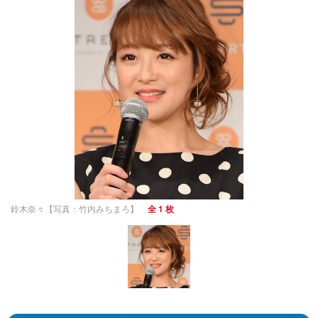
鈴木奈々【写真：竹内みちまろ】
全 1 枚