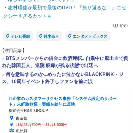
・志村理佳が最初で最後のDVD！『振り返るな！』にセ
クシーすぎるカットも
《杉山実》
テレビ番組
鈴木奈々
エンタメトピックス
【注目記事】
>
BTSメンバーからの借金に飲酒運転...自粛中に脳出血で倒
れた韓国芸人、退院 麻痺が残る状態で出廷へ
>
何を意味するのか...めったに泣かないBLACKPINK・ジ
ス、10周年イベント終了しファンを前に涙
IT企業のカスタマーサクセス事務「システム設定のサポー
ト」未経験歓迎・実績を給与に反映
株式会社RIOT GROUP
東京都
月給23万700円～31万8,500円
正社員