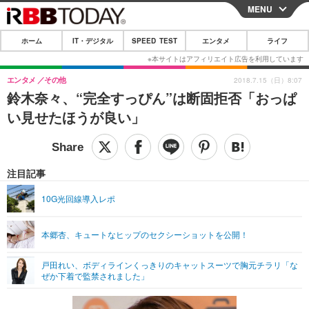
MENU
CLOSE
ホーム
IT・デジタル
SPEED TEST
エンタメ
ライフ
ホーム
IT・デジタル
エンタメ
その他
2018.7.15（日）8:07
鈴木奈々、“完全すっぴん”は断固拒否「おっぱ
IT・デジタルTOP
スマートフォン
SPEED TEST
い見せたほうが良い」
ネタ
ガジェット・ツール
エンタメ
ショッピング
その他
エンタメTOP
映画・ドラマ
ライフ
注目記事
韓流・K-POP
韓国・芸能
ライフTOP
グルメ
リリース一覧
10G光回線導入レポ
音楽
スポーツ
ペット
ショッピング
プッシュ通知の停止方法
本郷杏、キュートなヒップのセクシーショットを公開！
グラビア
ブログ
その他
戸田れい、ボディラインくっきりのキャットスーツで胸元チラリ「な
ショッピング
その他
ぜか下着で監禁されました」