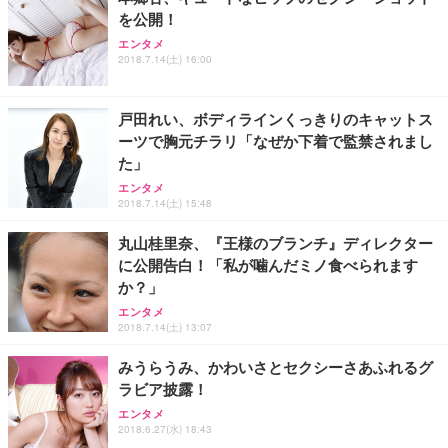
を公開！
Sezlife オフィスチェア デスクチェア 疲れない テレ
【純正品】27"ゲーミングモニター DualSense 充電
ネオ・ルーライフ ネオ・オムツ L 中型犬用 26枚入
エンタメ
ワーク チェア 強化バックレスト 30度ロッキング機
2018.7.14(土) 16:00
フック付き（CFI-ZDM1J）
り 単品
能 人間工学 椅子 腰サポート 90度跳ね上げ式アーム
レスト 3Dヘッドレスト ハンガー付き 高反発クッシ
￥49,979
￥1,800
￥7,680
ョン PCチェア 通気性メッシュ ゲーミング/勉強/事
戸田れい、ボディラインくっきりのキャットス
務用 おしゃれ パソコンチェア (ブラック)
ーツで胸元チラリ「なぜか下着で監禁されまし
Sezlife オフィスチェア デスクチェア 疲れない テレ
【整備済み品】Dell E2724HS 27インチ 液晶モニタ
Smart Basic(スマートベーシック) 【Amazon.co.jp
た」
ワーク チェア 強化バックレスト 30度ロッキング機
ー フルHD（1920×1080）VA 非光沢 HDMI/DisplayP
限定】 Smart Basic アイリスオーヤマ ペットシーツ
能 人間工学 椅子 腰サポート 90度跳ね上げ式アーム
ort/VGA スピーカー内蔵 高さ調整 スイベル VESA対
超厚型 お徳用 ワイド 100枚入 (x 1) (ケース販売)
エンタメ
2018.7.14(土) 15:48
レスト 3Dヘッドレスト ハンガー付き 高反発クッシ
応 ComfortView ビジネス向け
￥7,680
￥15,800
￥3,670
ョン PCチェア 通気性メッシュ ゲーミング/勉強/事
丸山桂里奈、『王様のブランチ』ディレクター
務用 おしゃれ パソコンチェア (ホワイト)
に公開告白！「私が噛んだミノ食べられます
ANDWINT オフィスチェア デスクチェア 肘なし メ
【MiniLED/24.5inch/280Hz/FHD】GRAPHT THE S
アイリスオーヤマ ペットシーツ 超厚型 お徳用 レギ
か？」
ッシュ 通気性 ランバーサポート付き 腰サポート ガ
HOOTER Gaming Monitor 24” Essential ゲーミン
ュラー 200枚入【Amazon.co.jp限定】
ス圧無段階昇降 360度回転 キャスター付き コンパク
グモニター QD 24.5インチ 1ms FHD 量子ドット 残
エンタメ
ト 幅52×奥行58.5×高さ84～96cm テレワーク 在宅
像低減 (3年保証 | 輝点保証 | 日本メーカー)
￥3,731
2018.7.14(土) 13:07
￥4,139
￥34,980
勤務 ブラック
みうらうみ、かわいさとセクシーさあふれるグ
ラビア披露！
エンタメ
2018.6.27(水) 18:43