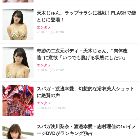
天木じゅん、ラップサラシに挑戦！FLASHで袋
とじに登場！
エンタメ
2018.7.3(火) 18:36
奇跡の二次元ボディ・天木じゅん、“肉体改
造”に意欲「いつでも脱げる状態にしたい」
エンタメ
2018.6.3(日) 17:52
スパガ・渡邉幸愛、幻想的な浴衣美人ショット
に絶賛の声
エンタメ
2018.6.14(木) 18:29
スパガ浅川梨奈・渡邉幸愛・志村理佳の1stイメ
ージDVDがランキング独占