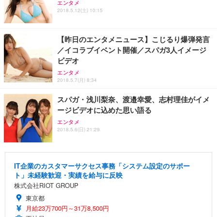
エンタメ
2018.5.12(土) 10:15
【昨日のエンタメニュース】こじるり爆弾発言
／イコラブイベント開催／スパガ3人イメージ
ビデオ
エンタメ
2018.5.7(月) 8:34
スパガ・浅川梨奈、渡邉幸愛、志村理佳がイメ
ージビデオに込めた思い語る
エンタメ
2018.5.6(日) 21:29
IT企業のカスタマーサクセス事務「システム設定のサポー
ト」未経験歓迎・実績を給与に反映
株式会社RIOT GROUP
東京都
月給23万700円～31万8,500円