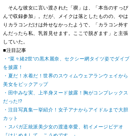
そんな彼女に言い渡された「禊」は、「本当のすっぴ
んで収録参加」。だが、メイクは落としたものの、やは
りカラコンだけは外せなかったようで、「カラコン外す
んだったら私、乳首見せます。ここで脱ぎます」と主張
していた。
■注目記事
・“菜々緒2世”の黒木麗奈、セクシー網タイツ姿でダイブ
を披露！
・夏だ！水着だ！世界のスウィムウェアランウェイから
美女をピックアップ
・田中みな実、上半身ヌード披露！胸がコンプレックス
だった!?
・注目写真集一挙紹介！女子アナからアイドルまで大胆
カット
・スパガ正統派美少女の渡邉幸愛、初イメージビデオ
『はじめまして、こうめです。』