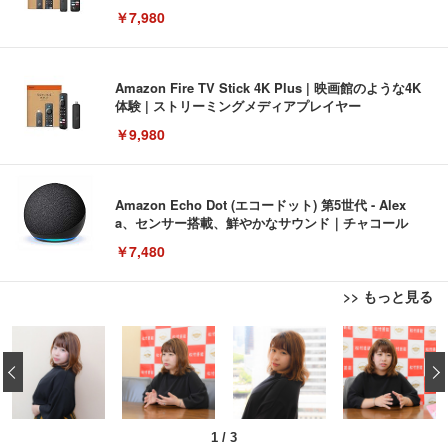
￥7,980
Amazon Fire TV Stick 4K Plus | 映画館のような4K
体験 | ストリーミングメディアプレイヤー
￥9,980
Amazon Echo Dot (エコードット) 第5世代 - Alex
a、センサー搭載、鮮やかなサウンド｜チャコール
￥7,480
>> もっと見る
[EdoErgo] オフィスチェア 椅子 テレワーク 疲れな
EIZO ビジネス向けプレミアムモニター | FlexScan
Amazonベーシック ペットシーツ 薄型 レギュラー 1
い 跳ね上げ式アームレスト コンパクト 約105度ロッ
EV3240X-WT | 31.5型4K UHD・USB Type-C・ホワ
‹
回使い捨て 無香料 ホワイト 300枚
キング pc 事務椅子 360度回転 座面昇降 強化ナイロ
イト
ン樹脂ベース 通気性メッシュ 在宅ワーク H-WY01
￥3,373
￥5,699
￥105,595
(黒網+黒枠+黒足)
1
/
3