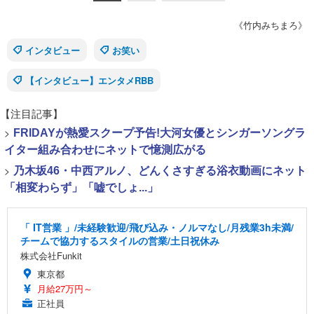
《竹内みちまろ》
インタビュー
お笑い
【インタビュー】エンタメRBB
【注目記事】
>
FRIDAYが熱愛スクープ予告!大河女優とシンガーソングラ
イター組み合わせにネットで憶測広がる
>
乃木坂46・中西アルノ、どんくさすぎる浴衣動画にネット
「相変わらず」「嘘でしょ...」
「 IT営業 」/未経験歓迎/飛び込み・ノルマなし/月残業3h未満/
チームで協力するスタイルの営業/土日祝休み
株式会社Funkit
東京都
月給27万円～
正社員