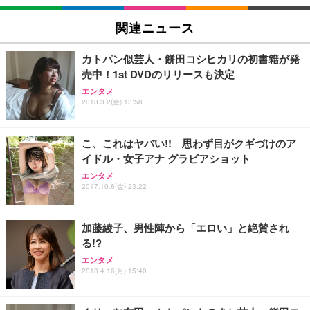
EIZO ビジネス向けプレミアムモニター | FlexScan
SIHOO B100 オフィスチェア／デスクチェア メッシ
Amazonベーシック ペットシーツ 厚型 ワイド 42枚
EV2740X-WT | 27.0型4K UHD・USB Type-C・ホワ
ュチェア 人間工学 疲れない ブラック
x2袋(84枚) ホワイト(吸収面:ライトブルー)
関連ニュース
イト
￥27,999
￥3,234
￥109,572
カトパン似芸人・餅田コシヒカリの初書籍が発
売中！1st DVDのリリースも決定
Sezlife オフィスチェア デスクチェア 疲れない テレ
【純正品】27"ゲーミングモニター DualSense 充電
ネオ・ルーライフ ネオ・オムツ L 中型犬用 26枚入
エンタメ
ワーク チェア 強化バックレスト 30度ロッキング機
フック付き（CFI-ZDM1J）
り 単品
2018.3.2(金) 13:58
能 人間工学 椅子 腰サポート 90度跳ね上げ式アーム
レスト 3Dヘッドレスト ハンガー付き 高反発クッシ
￥49,979
￥1,800
￥7,680
ョン PCチェア 通気性メッシュ ゲーミング/勉強/事
こ、これはヤバい!! 思わず目がクギづけのア
務用 おしゃれ パソコンチェア (ブラック)
イドル・女子アナ グラビアショット
Sezlife オフィスチェア デスクチェア 疲れない テレ
【整備済み品】Dell E2724HS 27インチ 液晶モニタ
Smart Basic(スマートベーシック) 【Amazon.co.jp
エンタメ
ワーク チェア 強化バックレスト 30度ロッキング機
ー フルHD（1920×1080）VA 非光沢 HDMI/DisplayP
限定】 Smart Basic アイリスオーヤマ ペットシーツ
2017.10.6(金) 23:22
能 人間工学 椅子 腰サポート 90度跳ね上げ式アーム
ort/VGA スピーカー内蔵 高さ調整 スイベル VESA対
超厚型 お徳用 ワイド 100枚入 (x 1) (ケース販売)
レスト 3Dヘッドレスト ハンガー付き 高反発クッシ
応 ComfortView ビジネス向け
￥7,680
￥15,800
￥3,670
ョン PCチェア 通気性メッシュ ゲーミング/勉強/事
加藤綾子、男性陣から「エロい」と絶賛され
務用 おしゃれ パソコンチェア (ホワイト)
る!?
ANDWINT オフィスチェア デスクチェア 肘なし メ
【MiniLED/24.5inch/280Hz/FHD】GRAPHT THE S
アイリスオーヤマ ペットシーツ 超厚型 お徳用 レギ
ッシュ 通気性 ランバーサポート付き 腰サポート ガ
HOOTER Gaming Monitor 24” Essential ゲーミン
エンタメ
ュラー 200枚入【Amazon.co.jp限定】
ス圧無段階昇降 360度回転 キャスター付き コンパク
グモニター QD 24.5インチ 1ms FHD 量子ドット 残
2018.4.16(月) 15:40
ト 幅52×奥行58.5×高さ84～96cm テレワーク 在宅
像低減 (3年保証 | 輝点保証 | 日本メーカー)
￥3,731
￥4,139
￥34,980
勤務 ブラック