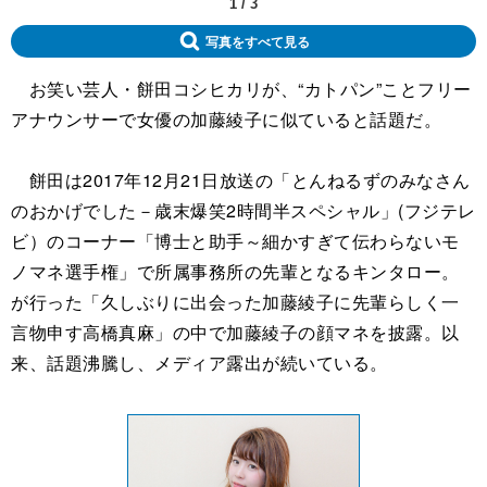
1
/
3
写真をすべて見る
お笑い芸人・餅田コシヒカリが、“カトパン”ことフリー
アナウンサーで女優の加藤綾子に似ていると話題だ。
餅田は2017年12月21日放送の「とんねるずのみなさん
のおかげでした－歳末爆笑2時間半スペシャル」(フジテレ
ビ）のコーナー「博士と助手～細かすぎて伝わらないモ
ノマネ選手権」で所属事務所の先輩となるキンタロー。
が行った「久しぶりに出会った加藤綾子に先輩らしく一
言物申す高橋真麻」の中で加藤綾子の顔マネを披露。以
来、話題沸騰し、メディア露出が続いている。