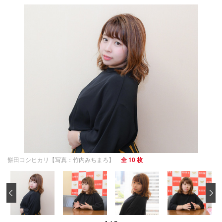
餅田コシヒカリ【写真：竹内みちまろ】
全 10 枚
‹