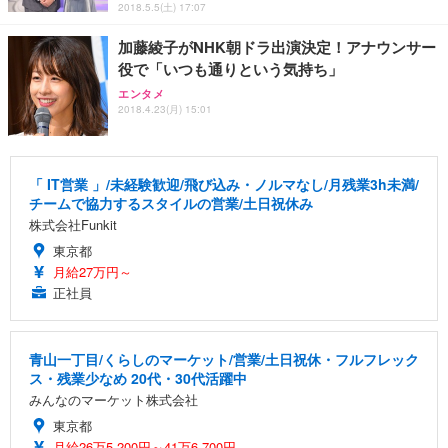
2018.5.5(土) 17:07
加藤綾子がNHK朝ドラ出演決定！アナウンサー
役で「いつも通りという気持ち」
エンタメ
2018.4.23(月) 15:01
「 IT営業 」/未経験歓迎/飛び込み・ノルマなし/月残業3h未満/
チームで協力するスタイルの営業/土日祝休み
株式会社Funkit
東京都
月給27万円～
正社員
青山一丁目/くらしのマーケット/営業/土日祝休・フルフレック
ス・残業少なめ 20代・30代活躍中
みんなのマーケット株式会社
東京都
月給26万5,200円～41万6,700円