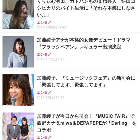
くりぃむ有田、カトパンものまね芸人・餅田コ
シヒカリのバイト生活に「それを本業にしなさ
いよ」
エンタメ
2018.5.30(水) 12:42
加藤綾子アナが本格的女優デビュー！ドラマ
『ブラックペアン』レギュラー出演決定
エンタメ
2018.3.17(土) 7:27
加藤綾子、『ミュージックフェア』の新司会に
「緊張してます、緊張してます」
エンタメ
2018.5.5(土) 21:25
加藤綾子が今日から司会！『MUSIC FAIR』で
西野カナ＆miwa＆DEPAPEPEが「Darling」を
コラボ
エンタメ