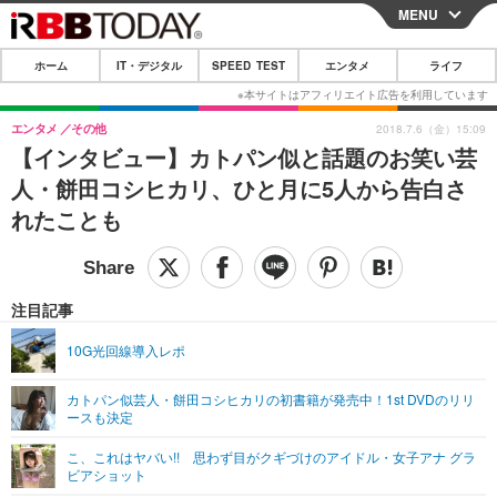
MENU
CLOSE
ホーム
IT・デジタル
SPEED TEST
エンタメ
ライフ
ホーム
IT・デジタル
エンタメ
その他
2018.7.6（金）15:09
【インタビュー】カトパン似と話題のお笑い芸
IT・デジタルTOP
スマートフォン
SPEED TEST
人・餅田コシヒカリ、ひと月に5人から告白さ
ネタ
ガジェット・ツール
れたことも
エンタメ
ショッピング
その他
エンタメTOP
映画・ドラマ
ライフ
韓流・K-POP
韓国・芸能
注目記事
ライフTOP
グルメ
リリース一覧
音楽
スポーツ
10G光回線導入レポ
ペット
ショッピング
プッシュ通知の停止方法
グラビア
ブログ
その他
カトパン似芸人・餅田コシヒカリの初書籍が発売中！1st DVDのリリ
ースも決定
ショッピング
その他
こ、これはヤバい!! 思わず目がクギづけのアイドル・女子アナ グラ
ビアショット