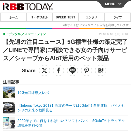
MENU
CLOSE
ホーム
IT・デジタル
SPEED TEST
エンタメ
ライフ
ホーム
IT・デジタル
IT・デジタル
スマートフォン
2018.6.18（月）9:18
【先週の注目ニュース】5G標準仕様の策定完了
IT・デジタルTOP
スマートフォン
SPEED TEST
／LINEで専門家に相談できる女の子向けサービ
ネタ
ガジェット・ツール
ス／シャープからAIoT活用のペット製品
エンタメ
ショッピング
その他
エンタメTOP
映画・ドラマ
ライフ
韓流・K-POP
韓国・芸能
注目記事
ライフTOP
グルメ
リリース一覧
音楽
スポーツ
10G光回線導入レポ
ペット
ショッピング
プッシュ通知の停止方法
グラビア
ブログ
その他
【Interop Tokyo 2018】丸文のテーマは5G/IoT！自動運転、バイオセ
ンサの未来を垣間見る
ショッピング
その他
2020年までに何をすればいい？ソフトバンク、5G×IoTのトライアル
環境を無料公開