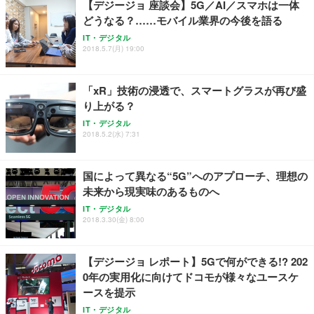
【デジージョ 座談会】5G／AI／スマホは一体
務用 おしゃれ パソコンチェア (ホワイト)
どうなる？……モバイル業界の今後を語る
ANDWINT オフィスチェア デスクチェア 肘なし メ
【MiniLED/24.5inch/280Hz/FHD】GRAPHT THE S
アイリスオーヤマ ペットシーツ 超厚型 お徳用 レギ
ッシュ 通気性 ランバーサポート付き 腰サポート ガ
HOOTER Gaming Monitor 24” Essential ゲーミン
IT・デジタル
ュラー 200枚入【Amazon.co.jp限定】
ス圧無段階昇降 360度回転 キャスター付き コンパク
グモニター QD 24.5インチ 1ms FHD 量子ドット 残
2018.5.7(月) 19:00
ト 幅52×奥行58.5×高さ84～96cm テレワーク 在宅
像低減 (3年保証 | 輝点保証 | 日本メーカー)
￥3,731
￥4,139
￥34,980
勤務 ブラック
「xR」技術の浸透で、スマートグラスが再び盛
り上がる？
IT・デジタル
2018.5.2(水) 7:31
国によって異なる“5G”へのアプローチ、理想の
未来から現実味のあるものへ
IT・デジタル
2018.3.30(金) 8:00
【デジージョ レポート】5Gで何ができる!? 202
0年の実用化に向けてドコモが様々なユースケ
ースを提示
IT・デジタル