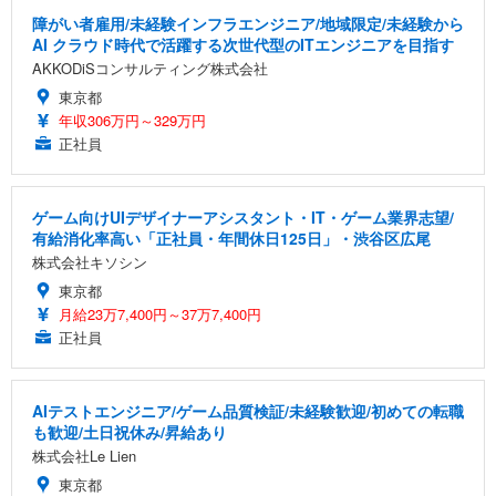
障がい者雇用/未経験インフラエンジニア/地域限定/未経験から
AI クラウド時代で活躍する次世代型のITエンジニアを目指す
AKKODiSコンサルティング株式会社
東京都
年収306万円～329万円
正社員
ゲーム向けUIデザイナーアシスタント・IT・ゲーム業界志望/
有給消化率高い「正社員・年間休日125日」・渋谷区広尾
株式会社キソシン
東京都
月給23万7,400円～37万7,400円
正社員
AIテストエンジニア/ゲーム品質検証/未経験歓迎/初めての転職
も歓迎/土日祝休み/昇給あり
株式会社Le Lien
東京都