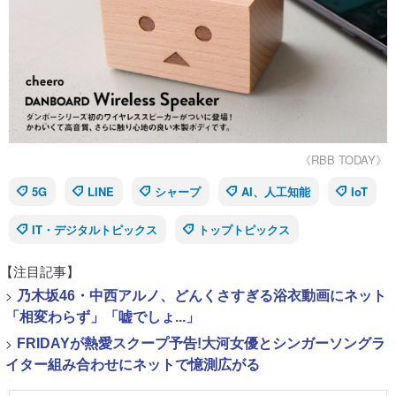
《RBB TODAY》
5G
LINE
シャープ
AI、人工知能
IoT
IT・デジタルトピックス
トップトピックス
【注目記事】
>
乃木坂46・中西アルノ、どんくさすぎる浴衣動画にネット
「相変わらず」「嘘でしょ...」
>
FRIDAYが熱愛スクープ予告!大河女優とシンガーソングラ
イター組み合わせにネットで憶測広がる