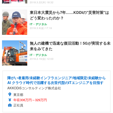
2018.3.22(木) 18:32
東日本大震災から7年……KDDIの"災害対策"は
どう変わったのか？
IT・デジタル
2018.3.9(金) 17:16
無人の建機で迅速な復旧活動！5Gが実現する未
来をみてきた
IT・デジタル
2018.2.16(金) 12:03
障がい者雇用/未経験インフラエンジニア/地域限定/未経験から
AI クラウド時代で活躍する次世代型のITエンジニアを目指す
AKKODiSコンサルティング株式会社
東京都
年収306万円～329万円
正社員