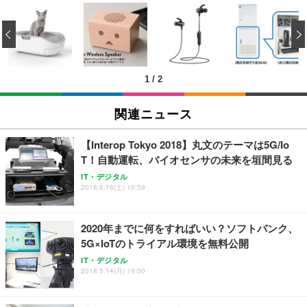
[EdoErgo] オフィスチェア 椅子 テレワーク 疲れな
EIZO ビジネス向けプレミアムモニター | FlexScan
Amazonベーシック ペットシーツ 薄型 レギュラー 1
い 跳ね上げ式アームレスト コンパクト 約105度ロッ
EV3240X-WT | 31.5型4K UHD・USB Type-C・ホワ
‹
回使い捨て 無香料 ホワイト 300枚
キング pc 事務椅子 360度回転 座面昇降 強化ナイロ
イト
ン樹脂ベース 通気性メッシュ 在宅ワーク H-WY01
￥3,373
￥5,699
￥105,595
(黒網+黒枠+黒足)
1
/
2
EIZO ビジネス向けプレミアムモニター | FlexScan
SIHOO B100 オフィスチェア／デスクチェア メッシ
Amazonベーシック ペットシーツ 厚型 ワイド 42枚
EV2740X-WT | 27.0型4K UHD・USB Type-C・ホワ
ュチェア 人間工学 疲れない ブラック
x2袋(84枚) ホワイト(吸収面:ライトブルー)
関連ニュース
イト
￥27,999
￥3,234
￥109,572
【Interop Tokyo 2018】丸文のテーマは5G/Io
T！自動運転、バイオセンサの未来を垣間見る
Sezlife オフィスチェア デスクチェア 疲れない テレ
【純正品】27"ゲーミングモニター DualSense 充電
ネオ・ルーライフ ネオ・オムツ L 中型犬用 26枚入
IT・デジタル
ワーク チェア 強化バックレスト 30度ロッキング機
2018.6.16(土) 10:59
フック付き（CFI-ZDM1J）
り 単品
能 人間工学 椅子 腰サポート 90度跳ね上げ式アーム
レスト 3Dヘッドレスト ハンガー付き 高反発クッシ
￥49,979
￥1,800
￥7,680
ョン PCチェア 通気性メッシュ ゲーミング/勉強/事
2020年までに何をすればいい？ソフトバンク、
務用 おしゃれ パソコンチェア (ブラック)
5G×IoTのトライアル環境を無料公開
Sezlife オフィスチェア デスクチェア 疲れない テレ
【整備済み品】Dell E2724HS 27インチ 液晶モニタ
Smart Basic(スマートベーシック) 【Amazon.co.jp
IT・デジタル
ワーク チェア 強化バックレスト 30度ロッキング機
ー フルHD（1920×1080）VA 非光沢 HDMI/DisplayP
限定】 Smart Basic アイリスオーヤマ ペットシーツ
2018.5.14(月) 19:00
能 人間工学 椅子 腰サポート 90度跳ね上げ式アーム
ort/VGA スピーカー内蔵 高さ調整 スイベル VESA対
超厚型 お徳用 ワイド 100枚入 (x 1) (ケース販売)
レスト 3Dヘッドレスト ハンガー付き 高反発クッシ
応 ComfortView ビジネス向け
￥7,680
￥15,800
￥3,670
ョン PCチェア 通気性メッシュ ゲーミング/勉強/事