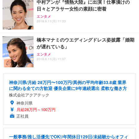
中村アンが『情熱大陸』に出演！仕事漬けの
日々とアラサー女性の素顔に密着
エンタメ
2018.6.11(月) 11:33
橋本マナミのウエディングドレス姿披露「婚期
が遅れている」
エンタメ
2018.6.11(月) 11:07
神奈川県/月給 28万円〜100万円/異例の平均年齢33.8歳 業界
に関わる全ての方歓迎 優良企業に9年連続選出 柔軟な働き方
株式会社アクアテック
神奈川県
月給28万円～100万円
正社員
一般事務/推し活優先でOK!/年間休日129日/未経験からオフィ