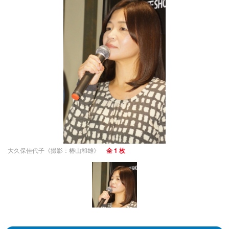
大久保佳代子《撮影：椿山和雄》
全 1 枚