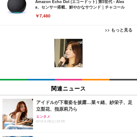
Amazon Echo Dot (エコードット) 第5世代 - Alex
a、センサー搭載、鮮やかなサウンド｜チャコール
￥7,480
>> もっと見る
[EdoErgo] オフィスチェア 椅子 テレワーク 疲れな
EIZO ビジネス向けプレミアムモニター | FlexScan
Amazonベーシック ペットシーツ 薄型 レギュラー 1
い 跳ね上げ式アームレスト コンパクト 約105度ロッ
EV3240X-WT | 31.5型4K UHD・USB Type-C・ホワ
回使い捨て 無香料 ホワイト 300枚
キング pc 事務椅子 360度回転 座面昇降 強化ナイロ
イト
ン樹脂ベース 通気性メッシュ 在宅ワーク H-WY01
￥3,373
￥5,699
￥105,595
(黒網+黒枠+黒足)
EIZO ビジネス向けプレミアムモニター | FlexScan
SIHOO B100 オフィスチェア／デスクチェア メッシ
Amazonベーシック ペットシーツ 厚型 ワイド 42枚
EV2740X-WT | 27.0型4K UHD・USB Type-C・ホワ
ュチェア 人間工学 疲れない ブラック
x2袋(84枚) ホワイト(吸収面:ライトブルー)
関連ニュース
イト
￥27,999
￥3,234
￥109,572
アイドルが下着姿を披露…菜々緒、紗栄子、足
立梨花、指原莉乃ら
Sezlife オフィスチェア デスクチェア 疲れない テレ
【純正品】27"ゲーミングモニター DualSense 充電
ネオ・ルーライフ ネオ・オムツ L 中型犬用 26枚入
エンタメ
ワーク チェア 強化バックレスト 30度ロッキング機
フック付き（CFI-ZDM1J）
り 単品
2016.5.28(土) 23:59
能 人間工学 椅子 腰サポート 90度跳ね上げ式アーム
レスト 3Dヘッドレスト ハンガー付き 高反発クッシ
￥49,979
￥1,800
￥7,680
ョン PCチェア 通気性メッシュ ゲーミング/勉強/事