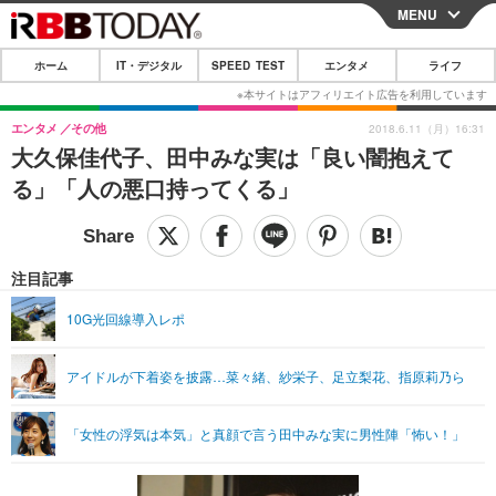
MENU
CLOSE
ホーム
IT・デジタル
SPEED TEST
エンタメ
ライフ
ホーム
IT・デジタル
エンタメ
その他
2018.6.11（月）16:31
大久保佳代子、田中みな実は「良い闇抱えて
IT・デジタルTOP
スマートフォン
SPEED TEST
る」「人の悪口持ってくる」
ネタ
ガジェット・ツール
エンタメ
ショッピング
その他
エンタメTOP
映画・ドラマ
ライフ
注目記事
韓流・K-POP
韓国・芸能
ライフTOP
グルメ
リリース一覧
10G光回線導入レポ
音楽
スポーツ
ペット
ショッピング
プッシュ通知の停止方法
アイドルが下着姿を披露…菜々緒、紗栄子、足立梨花、指原莉乃ら
グラビア
ブログ
その他
ショッピング
その他
「女性の浮気は本気」と真顔で言う田中みな実に男性陣「怖い！」