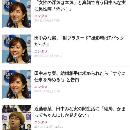
「女性の浮気は本気」と真顔で言う田中みな実
務用 おしゃれ パソコンチェア (ブラック)
に男性陣「怖い！」
Sezlife オフィスチェア デスクチェア 疲れない テレ
【整備済み品】Dell E2724HS 27インチ 液晶モニタ
Smart Basic(スマートベーシック) 【Amazon.co.jp
エンタメ
ワーク チェア 強化バックレスト 30度ロッキング機
ー フルHD（1920×1080）VA 非光沢 HDMI/DisplayP
限定】 Smart Basic アイリスオーヤマ ペットシーツ
2018.3.24(土) 7:52
能 人間工学 椅子 腰サポート 90度跳ね上げ式アーム
ort/VGA スピーカー内蔵 高さ調整 スイベル VESA対
超厚型 お徳用 ワイド 100枚入 (x 1) (ケース販売)
レスト 3Dヘッドレスト ハンガー付き 高反発クッシ
応 ComfortView ビジネス向け
￥7,680
￥15,800
￥3,670
ョン PCチェア 通気性メッシュ ゲーミング/勉強/事
田中みな実、“肘ブラヌード”撮影時はTバック
務用 おしゃれ パソコンチェア (ホワイト)
だった!
ANDWINT オフィスチェア デスクチェア 肘なし メ
【MiniLED/24.5inch/280Hz/FHD】GRAPHT THE S
アイリスオーヤマ ペットシーツ 超厚型 お徳用 レギ
ッシュ 通気性 ランバーサポート付き 腰サポート ガ
HOOTER Gaming Monitor 24” Essential ゲーミン
エンタメ
ュラー 200枚入【Amazon.co.jp限定】
ス圧無段階昇降 360度回転 キャスター付き コンパク
グモニター QD 24.5インチ 1ms FHD 量子ドット 残
2017.12.21(木) 9:18
ト 幅52×奥行58.5×高さ84～96cm テレワーク 在宅
像低減 (3年保証 | 輝点保証 | 日本メーカー)
￥3,731
￥4,139
￥34,980
勤務 ブラック
田中みな実、結婚相手に求められたら「すぐに
仕事を辞める!」と告白
エンタメ
2017.12.9(土) 8:18
近藤春菜、田中みな実の闇生活に「結局、かま
ってちゃんにしか見えない」
エンタメ
2017.11.27(月) 23:31