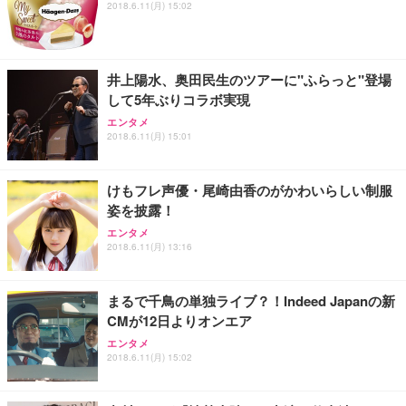
2018.6.11(月) 15:02
井上陽水、奥田民生のツアーに"ふらっと"登場
して5年ぶりコラボ実現
エンタメ
2018.6.11(月) 15:01
けもフレ声優・尾崎由香のがかわいらしい制服
姿を披露！
エンタメ
2018.6.11(月) 13:16
まるで千鳥の単独ライブ？！Indeed Japanの新
CMが12日よりオンエア
エンタメ
2018.6.11(月) 15:02