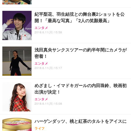
紀平梨花、羽生結弦との舞台裏2ショットを公
開！「最高な写真」「2人の笑顏最高」
エンタメ
2018.6.11(月) 15:58
浅田真央サンクスツアーの約半年間にカメラが
密着！
エンタメ
2018.6.11(月) 15:17
めざまし・イマドキガールの内田珠鈴、映画初
出演が決定！
エンタメ
2018.6.11(月) 15:08
ハーゲンダッツ、桃と紅茶のタルトをアイスに
ライフ