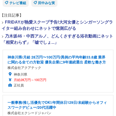
テレビ番組
田中みな実
【注目記事】
>
FRIDAYが熱愛スクープ予告!大河女優とシンガーソングラ
イター組み合わせにネットで憶測広がる
>
乃木坂46・中西アルノ、どんくさすぎる浴衣動画にネット
「相変わらず」「嘘でしょ...」
神奈川県/月給 28万円〜100万円/異例の平均年齢33.8歳 業界
に関わる全ての方歓迎 優良企業に9年連続選出 柔軟な働き方
株式会社アクアテック
神奈川県
月給28万円～100万円
正社員
一般事務/推し活優先でOK!/年間休日129日/未経験からオフィ
スワークデビュー/20代活躍中
株式会社エクシードジャパン