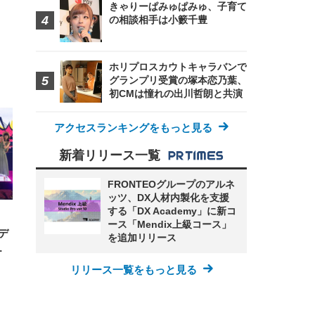
きゃりーぱみゅぱみゅ、子育て
の相談相手は小籔千豊
ホリプロスカウトキャラバンで
グランプリ受賞の塚本恋乃葉、
FHD】
ェ
ット
初CMは憧れの出川哲朗と共演
 メ
レギ
 ゲ
ーサ
ンチ
 ガ
アクセスランキングをもっと見る
 (3
回
ー)
ンパ
高さ
新着リリース一覧
 在
FRONTEOグループのアルネ
ッツ、DX人材内製化を支援
する「DX Academy」に新コ
ース「Mendix上級コース」
デ
を追加リリース
…
リリース一覧をもっと見る