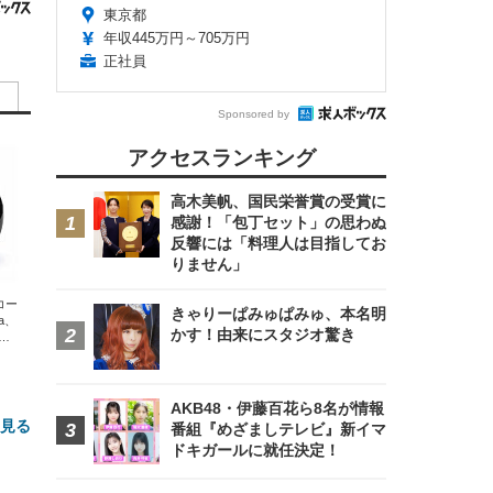
東京都
年収445万円～705万円
正社員
Sponsored by
アクセスランキング
高木美帆、国民栄誉賞の受賞に
感謝！「包丁セット」の思わぬ
反響には「料理人は目指してお
りません」
エコー
きゃりーぱみゅぱみゅ、本名明
xa、
かす！由来にスタジオ驚き
な
AKB48・伊藤百花ら8名が情報
と見る
番組『めざましテレビ』新イマ
ドキガールに就任決定！