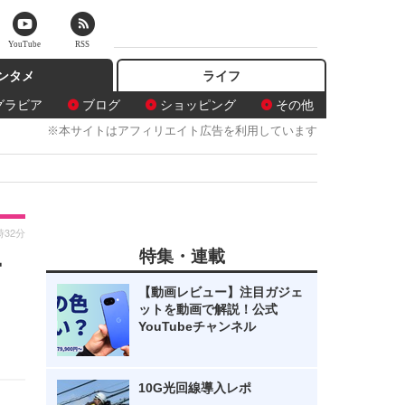
YouTube
RSS
ンタメ
ライフ
グラビア
ブログ
ショッピング
その他
※本サイトはアフィリエイト広告を利用しています
時32分
特集・連載
ー
【動画レビュー】注目ガジェ
ットを動画で解説！公式
YouTubeチャンネル
10G光回線導入レポ