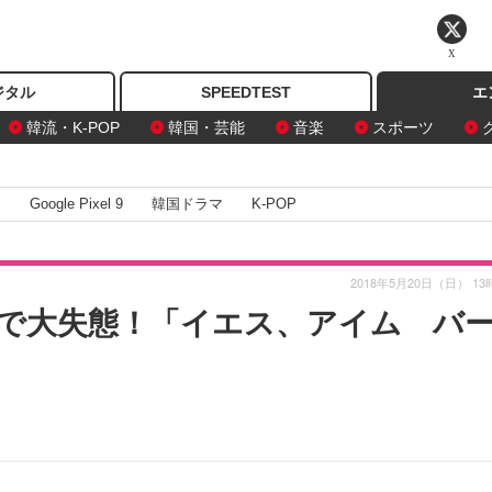
X
ジタル
SPEEDTEST
エ
韓流・K-POP
韓国・芸能
音楽
スポーツ
I
Google Pixel 9
韓国ドラマ
K-POP
2018年5月20日（日） 13
で大失態！「イエス、アイム バ