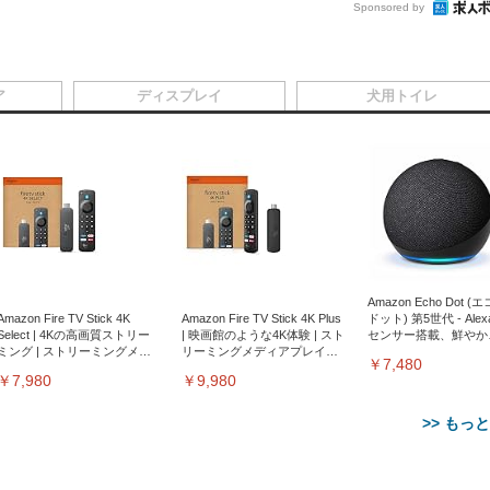
Sponsored by
ア
ディスプレイ
犬用トイレ
Amazon Echo Dot (
Amazon Fire TV Stick 4K
Amazon Fire TV Stick 4K Plus
ドット) 第5世代 - Ale
Select | 4Kの高画質ストリー
| 映画館のような4K体験 | スト
センサー搭載、鮮やか
ミング | ストリーミングメデ
リーミングメディアプレイヤ
サウンド｜チャコール
￥7,480
ィアプレイヤー
ー
￥7,980
￥9,980
>> もっ