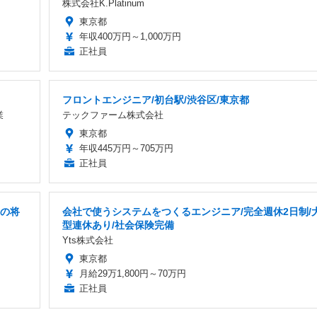
株式会社K.Platinum
東京都
年収400万円～1,000万円
正社員
フロントエンジニア/初台駅/渋谷区/東京都
業
テックファーム株式会社
東京都
年収445万円～705万円
正社員
後の将
会社で使うシステムをつくるエンジニア/完全週休2日制/
型連休あり/社会保険完備
Yts株式会社
東京都
月給29万1,800円～70万円
正社員