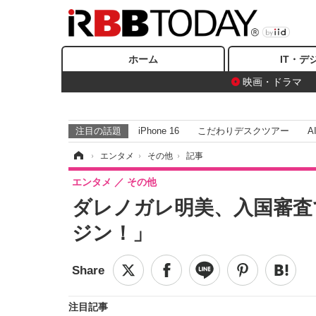
ホーム
IT・デ
映画・ドラマ
注目の話題
iPhone 16
こだわりデスクツアー
A
ホーム
›
エンタメ
›
その他
›
記事
エンタメ
その他
ダレノガレ明美、入国審査
ジン！」
注目記事