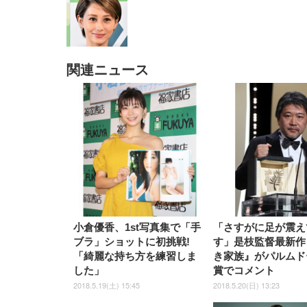
関連ニュース
EIZO ビジネス向けプレミア
EIZO ビジネス向けプレミア
【純
[EdoErgo] オフィスチェア 椅
Amazonベーシック ペットシ
SIHOO B100 オフィスチェア
Amazonベーシック ペットシ
ムモニター | FlexScan
ムモニター | FlexScan
ニタ
子 テレワーク 疲れない 跳ね
ーツ 薄型 レギュラー 1回使い
／デスクチェア メッシュチェ
ーツ 厚型 ワイド 42枚x2袋(84
EV3240X-WT | 31.5型4K
EV2740X-WT | 27.0型4K
ク付
上げ式アームレスト コンパク
捨て 無香料 ホワイト 300枚
ア 人間工学 疲れない ブラッ
枚) ホワイト(吸収面:ライトブ
UHD・USB Type-C・ホワイ
UHD・USB Type-C・ホワイ
ト 約105度ロッキング pc 事務
￥105,595
￥109,572
ク
ルー)
￥4
ト
ト
￥5,699
￥3,373
￥27,999
￥3,234
椅子 360度回転 座面昇降 強化
ナイロン樹脂ベース 通気性メ
ッシュ 在宅ワーク H-
WY01(黒網+黒枠+黒足)
小倉優香、1st写真集で「手
「さすがに足が震え
ブラ」ショットに初挑戦!
す」是枝監督最新作
「綺麗な持ち方を練習しま
き家族』がパルムド
した」
賞でコメント
2018.5.19(土) 15:45
2018.5.20(日) 13:23