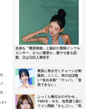
自身を「整形怪物」と認めた韓国インフル
エンサー、さらに整形か…激ヤセ姿も話
題、父は元巨人軍投手
素肌に巻き付くチェーンが刺
ノンスタ井上、妻から思わぬ不満！意外にモテる伝説に黄信号
激的…ミンニ、布がほぼ無
い“攻め衣装”「ヤッバ」「直
超とき宣・菅田愛貴、スタジオで突然号泣「他のグループを下げる風潮にイライラしちゃう」
視できない」
原田知世、芸能界入りのきっかけとなった俳優を告白「“会いたい”って思って」
ふっくら胸元をのぞかせ…
TWICE・モモ、色気漂う姿に
を送る
ファン悶絶「すんごい」「気