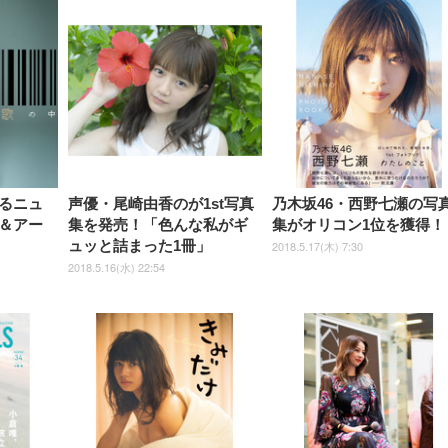
るニュ
声優・尾崎由香のが1st写真
乃木坂46・西野七瀬の写
＆アー
集を発売！「色んな私がギ
集がオリコン1位を獲得！
ュッと詰まった1冊」
2018.5.17(木) 7:30
2018.5.16(水) 22:54