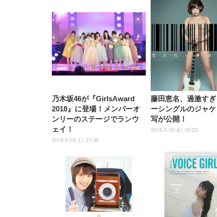
乃木坂46が『GirlsAward
藤田恵名、過激すぎ
2018』に登場！メンバーオ
ーシングルのジャケ
ンリーのステージでランウ
写が公開！
ェイ！
2018.5.18(金) 16:23
2018.5.19(土) 21:38