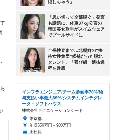
絶しちゃう」
「思い切って全部脱ぐ」発言
て
も話題に、体重37kg公言の
韓国美女歌手がスイムウェア
葉
でプールサイドに
全裸検査まで…北朝鮮の“接
待女性集団”候補だった脱北
、
タレント、「喜び組」選抜過
程を暴露
ら
インフラエンジニア/チーム参画率70%/給
与支払い率最大89%/システムインテグレ
ータ・ソフトハウス
実》
株式会社テクニケーションシード
東京都
年収550万円～900万円
正社員