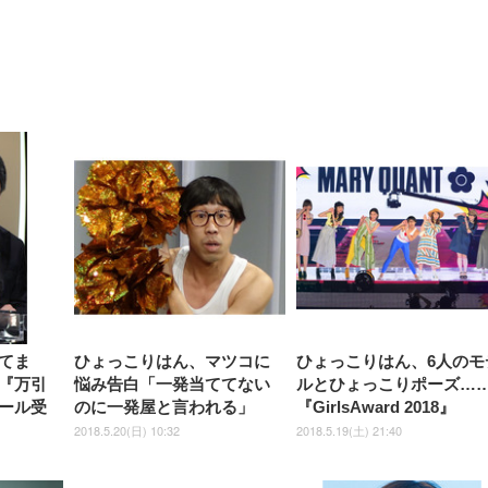
【整備済み品】Dell
【MiniLED/24.5inch/280Hz/
正品】27"ゲーミングモ
ANDWINT オフィスチ
アイリスオーヤマ ペ
Sezlife オフィスチェア デスク
ネオ・ルーライフ ネオ・オム
E2724HS 27インチ 液晶モ
Sezlife オフィスチェア デスク
Smart Basic(スマートベーシ
GRAPHT THE SHOOTER
ー DualSense 充電フッ
ア デスクチェア 肘なし
シーツ 超厚型 お徳用 
チェア 疲れない テレワーク
ツ L 中型犬用 26枚入り 単品
ニター フル
チェア 疲れない テレワーク
ック) 【Amazon.co.jp限定】
Gaming Monitor 24” Essential
き（CFI-ZDM1J）
ッシュ 通気性 ランバ
ュラー 200枚入
チェア 強化バックレスト 30
HD（1920×1080）VA 非光
チェア 強化バックレスト 30度
Smart Basic アイリスオーヤマ
ーミングモニター QD 24.5イ
ポート付き 腰サポート
【Amazon.co.jp限定】
￥1,800
￥15,800
￥34,980
9,979
度ロッキング機能 人間工学 椅
沢 HDMI/DisplayPort/VGA
ロッキング機能 人間工学 椅子
ペットシーツ 超厚型 お徳用
￥4,139
￥3,731
1ms FHD 量子ドット 残像低減
ス圧無段階昇降 360度
￥7,680
￥7,680
￥3,670
子 腰サポート 90度跳ね上げ
スピーカー内蔵 高さ調整 ス
腰サポート 90度跳ね上げ式ア
ワイド 100枚入 (x 1) (ケース
年保証 | 輝点保証 | 日本メーカ
転 キャスター付き コ
式アームレスト 3Dヘッドレス
イベル VESA対応
ームレスト 3Dヘッドレスト
販売)
クト 幅52×奥行58.5×
ト ハンガー付き 高反発クッシ
ComfortView ビジネス向け
ハンガー付き 高反発クッショ
84～96cm テレワーク
ョン PCチェア 通気性メッシ
ン PCチェア 通気性メッシュ
宅勤務 ブラック
ュ ゲーミング/勉強/事務用 お
ゲーミング/勉強/事務用 おし
しゃれ パソコンチェア (ブラ
ゃれ パソコンチェア (ホワイ
ック)
ト)
てま
ひょっこりはん、マツコに
ひょっこりはん、6人のモ
『万引
悩み告白「一発当ててない
ルとひょっこりポーズ…
ール受
のに一発屋と言われる」
『GirlsAward 2018』
2018.5.20(日) 10:32
2018.5.19(土) 21:40