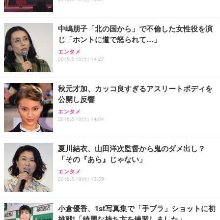
能 人間工学 椅子 腰サポート 90度跳ね上げ式アーム
ort/VGA スピーカー内蔵 高さ調整 スイベル VESA対
超厚型 お徳用 ワイド 100枚入 (x 1) (ケース販売)
レスト 3Dヘッドレスト ハンガー付き 高反発クッシ
応 ComfortView ビジネス向け
￥7,680
￥15,800
￥3,670
ョン PCチェア 通気性メッシュ ゲーミング/勉強/事
中嶋朋子「北の国から」で不倫した女性役を演
務用 おしゃれ パソコンチェア (ホワイト)
じ「ホントに道で怒られて…」
ANDWINT オフィスチェア デスクチェア 肘なし メ
【MiniLED/24.5inch/280Hz/FHD】GRAPHT THE S
アイリスオーヤマ ペットシーツ 超厚型 お徳用 レギ
ッシュ 通気性 ランバーサポート付き 腰サポート ガ
HOOTER Gaming Monitor 24” Essential ゲーミン
エンタメ
ュラー 200枚入【Amazon.co.jp限定】
ス圧無段階昇降 360度回転 キャスター付き コンパク
グモニター QD 24.5インチ 1ms FHD 量子ドット 残
2018.5.19(土) 14:27
ト 幅52×奥行58.5×高さ84～96cm テレワーク 在宅
像低減 (3年保証 | 輝点保証 | 日本メーカー)
￥3,731
￥4,139
￥34,980
勤務 ブラック
秋元才加、カッコ良すぎるアスリートボディを
公開し反響
エンタメ
2018.5.19(土) 14:04
夏川結衣、山田洋次監督から鬼のダメ出し？
「その『あら』じゃない」
エンタメ
2018.5.19(土) 13:59
小倉優香、1st写真集で「手ブラ」ショットに初
挑戦!「綺麗な持ち方を練習しました」