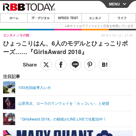
MENU
CLOSE
ホーム
IT・デジタル
SPEED TEST
エンタメ
ライフ
ホーム
IT・デジタル
エンタメ
その他
2018.5.19（土）21:40
ひょっこりはん、6人のモデルとひょっこりポ
IT・デジタルTOP
スマートフォン
SPEED TEST
ーズ……『GirlsAward 2018』
ネタ
ガジェット・ツール
エンタメ
ショッピング
その他
エンタメTOP
映画・ドラマ
ライフ
注目記事
韓流・K-POP
韓国・芸能
ライフTOP
グルメ
リリース一覧
10G光回線導入レポ
音楽
スポーツ
ペット
ショッピング
プッシュ通知の停止方法
山里亮太、ローラのランウェイを「カッコいい」と絶賛
グラビア
ブログ
その他
ショッピング
その他
『GirlsAward 2018』の模様がLINE LIVEで生配信中！