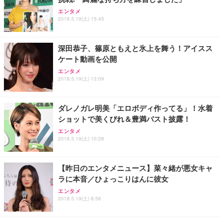
エンタメ
2018.5.19(土) 15:45
深田恭子、篠原ともえと氷上を舞う！アイスス
ケート動画を公開
エンタメ
2018.5.19(土) 13:09
ダレノガレ明美「エロボディ作ってる」！水着
ショットで美くびれ＆豊満バスト披露！
エンタメ
2018.5.19(土) 10:28
【昨日のエンタメニュース】菜々緒が悪女キャ
ラに本音／ひょっこりはんに彼女
エンタメ
2018.5.19(土) 8:56