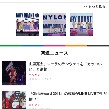
>> もっと見る
[EdoErgo] オフィスチェア 椅子 テレワーク 疲れな
EIZO ビジネス向けプレミアムモニター | FlexScan
Amazonベーシック ペットシーツ 薄型 レギュラー 1
い 跳ね上げ式アームレスト コンパクト 約105度ロッ
EV3240X-WT | 31.5型4K UHD・USB Type-C・ホワ
回使い捨て 無香料 ホワイト 300枚
キング pc 事務椅子 360度回転 座面昇降 強化ナイロ
イト
ン樹脂ベース 通気性メッシュ 在宅ワーク H-WY01
￥3,373
￥5,699
￥105,595
(黒網+黒枠+黒足)
EIZO ビジネス向けプレミアムモニター | FlexScan
SIHOO B100 オフィスチェア／デスクチェア メッシ
Amazonベーシック ペットシーツ 厚型 ワイド 42枚
EV2740X-WT | 27.0型4K UHD・USB Type-C・ホワ
ュチェア 人間工学 疲れない ブラック
x2袋(84枚) ホワイト(吸収面:ライトブルー)
関連ニュース
イト
￥27,999
￥3,234
￥109,572
山里亮太、ローラのランウェイを「カッコい
い」と絶賛
Sezlife オフィスチェア デスクチェア 疲れない テレ
【純正品】27"ゲーミングモニター DualSense 充電
ネオ・ルーライフ ネオ・オムツ L 中型犬用 26枚入
エンタメ
ワーク チェア 強化バックレスト 30度ロッキング機
2018.5.19(土) 16:21
フック付き（CFI-ZDM1J）
り 単品
能 人間工学 椅子 腰サポート 90度跳ね上げ式アーム
レスト 3Dヘッドレスト ハンガー付き 高反発クッシ
￥49,979
￥1,800
￥7,680
ョン PCチェア 通気性メッシュ ゲーミング/勉強/事
『GirlsAward 2018』の模様がLINE LIVEで生配
務用 おしゃれ パソコンチェア (ブラック)
信中！
Sezlife オフィスチェア デスクチェア 疲れない テレ
【整備済み品】Dell E2724HS 27インチ 液晶モニタ
Smart Basic(スマートベーシック) 【Amazon.co.jp
エンタメ
ワーク チェア 強化バックレスト 30度ロッキング機
ー フルHD（1920×1080）VA 非光沢 HDMI/DisplayP
限定】 Smart Basic アイリスオーヤマ ペットシーツ
2018.5.19(土) 15:57