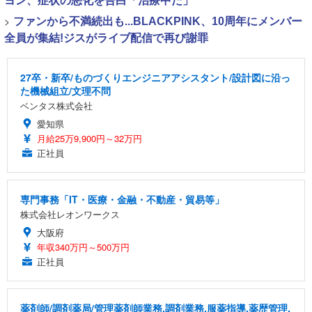
ヨン、症状の悪化を告白「治療中だ」
>
ファンから不満続出も...BLACKPINK、10周年にメンバー
全員が集結!ジスがライブ配信で再び謝罪
27卒・新卒/ものづくりエンジニアアシスタント/設計図に沿っ
た機械組立/文理不問
ベンタス株式会社
愛知県
月給25万9,900円～32万円
正社員
専門事務「IT・医療・金融・不動産・貿易等」
株式会社レオンワークス
大阪府
年収340万円～500万円
正社員
薬剤師/調剤薬局/管理薬剤師業務,調剤業務,服薬指導,薬歴管理,