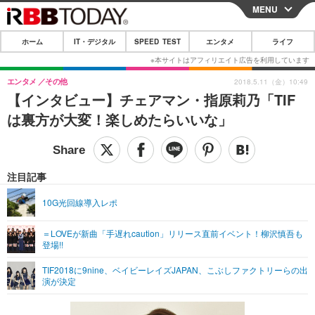
MENU
CLOSE
ホーム
IT・デジタル
SPEED TEST
エンタメ
ライフ
ホーム
IT・デジタル
エンタメ
その他
2018.5.11（金）10:49
【インタビュー】チェアマン・指原莉乃「TIF
IT・デジタルTOP
スマートフォン
SPEED TEST
は裏方が大変！楽しめたらいいな」
ネタ
ガジェット・ツール
エンタメ
ショッピング
その他
エンタメTOP
映画・ドラマ
ライフ
注目記事
韓流・K-POP
韓国・芸能
ライフTOP
グルメ
リリース一覧
10G光回線導入レポ
音楽
スポーツ
ペット
ショッピング
プッシュ通知の停止方法
＝LOVEが新曲「手遅れcaution」リリース直前イベント！柳沢慎吾も
登場!!
グラビア
ブログ
その他
TIF2018に9nine、ベイビーレイズJAPAN、こぶしファクトリーらの出
ショッピング
その他
演が決定