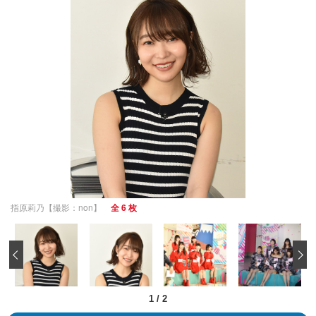
指原莉乃【撮影：non】
全 6 枚
‹
1
/
2