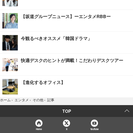
【坂道グループニュース】ーエンタメRBBー
今観るべきオススメ「韓国ドラマ」
快適デスクのヒントが満載！こだわりデスクツアー
【進化するオフィス】
記事
ホーム
›
エンタメ
›
その他
›
TOP
Home
X
YouTube