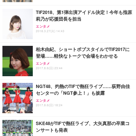
レスト 3Dヘッドレスト ハンガー付き 高反発クッシ
応 ComfortView ビジネス向け
￥7,680
￥15,800
￥3,670
ョン PCチェア 通気性メッシュ ゲーミング/勉強/事
TIF2018、第1弾出演アイドル決定！今年も指原
務用 おしゃれ パソコンチェア (ホワイト)
莉乃が応援団長を担当
ANDWINT オフィスチェア デスクチェア 肘なし メ
【MiniLED/24.5inch/280Hz/FHD】GRAPHT THE S
アイリスオーヤマ ペットシーツ 超厚型 お徳用 レギ
ッシュ 通気性 ランバーサポート付き 腰サポート ガ
HOOTER Gaming Monitor 24” Essential ゲーミン
エンタメ
ュラー 200枚入【Amazon.co.jp限定】
ス圧無段階昇降 360度回転 キャスター付き コンパク
グモニター QD 24.5インチ 1ms FHD 量子ドット 残
2018.3.27(火) 14:43
ト 幅52×奥行58.5×高さ84～96cm テレワーク 在宅
像低減 (3年保証 | 輝点保証 | 日本メーカー)
￥3,731
￥4,139
￥34,980
勤務 ブラック
柏木由紀、ショートボブスタイルでTIF2017に
登場……軽快なトークで会場をわかせる
エンタメ
2017.8.6(日) 23:44
NGT48、灼熱のTIFで熱狂ライブ……荻野由佳
センターの「NGT参上！」も披露
エンタメ
2017.8.6(日) 18:24
SKE48がTIFで熱狂ライブ、大矢真那の卒業コ
ンサートも発表