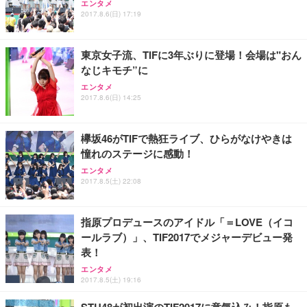
エンタメ
2017.8.6(日) 17:19
東京女子流、TIFに3年ぶりに登場！会場は"おん
なじキモチ”に
エンタメ
2017.8.6(日) 14:25
欅坂46がTIFで熱狂ライブ、ひらがなけやきは
憧れのステージに感動！
エンタメ
2017.8.5(土) 22:08
指原プロデュースのアイドル「＝LOVE（イコ
ールラブ）」、TIF2017でメジャーデビュー発
表！
エンタメ
2017.8.5(土) 19:16
STU48が初出演のTIF2017に意気込み！指原も