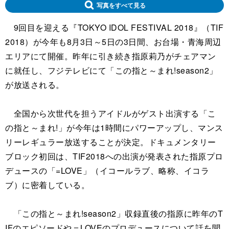
写真をすべて見る
9回目を迎える『TOKYO IDOL FESTIVAL 2018』（TIF
2018）が今年も8月3日～5日の3日間、お台場・青海周辺
エリアにて開催。昨年に引き続き指原莉乃がチェアマン
に就任し、フジテレビにて「この指と～まれ!season2」
が放送される。
全国から次世代を担うアイドルがゲスト出演する「こ
の指と～まれ!」が今年は1時間にパワーアップし、マンス
リーレギュラー放送することが決定。ドキュメンタリー
ブロック初回は、TIF2018への出演が発表された指原プロ
デュースの「=LOVE」（イコールラブ、略称、イコラ
ブ）に密着している。
「この指と～まれ!season2」収録直後の指原に昨年のT
IFのエピソードや＝LOVEのプロデュースについて話を聞