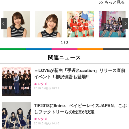
>> もっと見る
[EdoErgo] オフィスチェア 椅子 テレワーク 疲れな
EIZO ビジネス向けプレミアムモニター | FlexScan
Amazonベーシック ペットシーツ 薄型 レギュラー 1
い 跳ね上げ式アームレスト コンパクト 約105度ロッ
EV3240X-WT | 31.5型4K UHD・USB Type-C・ホワ
‹
回使い捨て 無香料 ホワイト 300枚
キング pc 事務椅子 360度回転 座面昇降 強化ナイロ
イト
ン樹脂ベース 通気性メッシュ 在宅ワーク H-WY01
￥3,373
￥5,699
￥105,595
(黒網+黒枠+黒足)
1
/
2
EIZO ビジネス向けプレミアムモニター | FlexScan
SIHOO B100 オフィスチェア／デスクチェア メッシ
Amazonベーシック ペットシーツ 厚型 ワイド 42枚
EV2740X-WT | 27.0型4K UHD・USB Type-C・ホワ
ュチェア 人間工学 疲れない ブラック
x2袋(84枚) ホワイト(吸収面:ライトブルー)
関連ニュース
イト
￥27,999
￥3,234
￥109,572
＝LOVEが新曲「手遅れcaution」リリース直前
イベント！柳沢慎吾も登場!!
Sezlife オフィスチェア デスクチェア 疲れない テレ
【純正品】27"ゲーミングモニター DualSense 充電
ネオ・ルーライフ ネオ・オムツ L 中型犬用 26枚入
エンタメ
ワーク チェア 強化バックレスト 30度ロッキング機
フック付き（CFI-ZDM1J）
り 単品
2018.5.6(日) 18:11
能 人間工学 椅子 腰サポート 90度跳ね上げ式アーム
レスト 3Dヘッドレスト ハンガー付き 高反発クッシ
￥49,979
￥1,800
￥7,680
ョン PCチェア 通気性メッシュ ゲーミング/勉強/事
TIF2018に9nine、ベイビーレイズJAPAN、こぶ
務用 おしゃれ パソコンチェア (ブラック)
しファクトリーらの出演が決定
Sezlife オフィスチェア デスクチェア 疲れない テレ
【整備済み品】Dell E2724HS 27インチ 液晶モニタ
Smart Basic(スマートベーシック) 【Amazon.co.jp
エンタメ
ワーク チェア 強化バックレスト 30度ロッキング機
ー フルHD（1920×1080）VA 非光沢 HDMI/DisplayP
限定】 Smart Basic アイリスオーヤマ ペットシーツ
2018.5.8(火) 14:16
能 人間工学 椅子 腰サポート 90度跳ね上げ式アーム
ort/VGA スピーカー内蔵 高さ調整 スイベル VESA対
超厚型 お徳用 ワイド 100枚入 (x 1) (ケース販売)