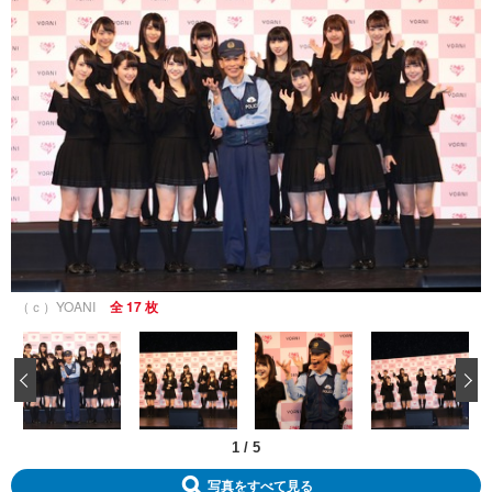
（ｃ）YOANI
全 17 枚
‹
1
/
5
写真をすべて見る