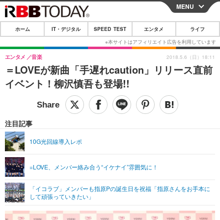
MENU
CLOSE
ホーム
IT・デジタル
SPEED TEST
エンタメ
ライフ
ホーム
IT・デジタル
エンタメ
音楽
2018.5.6（日）18:11
＝LOVEが新曲「手遅れcaution」リリース直前
IT・デジタルTOP
スマートフォン
SPEED TEST
イベント！柳沢慎吾も登場!!
ネタ
ガジェット・ツール
エンタメ
ショッピング
その他
エンタメTOP
映画・ドラマ
ライフ
注目記事
韓流・K-POP
韓国・芸能
ライフTOP
グルメ
リリース一覧
10G光回線導入レポ
音楽
スポーツ
ペット
ショッピング
プッシュ通知の停止方法
=LOVE、メンバー絡み合う“イケナイ”雰囲気に！
グラビア
ブログ
その他
「イコラブ」メンバーも指原Pの誕生日を祝福「指原さんをお手本に
ショッピング
その他
して頑張っていきたい」