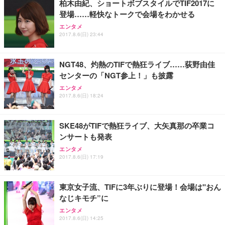
柏木由紀、ショートボブスタイルでTIF2017に
登場……軽快なトークで会場をわかせる
エンタメ
2017.8.6(日) 23:44
NGT48、灼熱のTIFで熱狂ライブ……荻野由佳
センターの「NGT参上！」も披露
エンタメ
2017.8.6(日) 18:24
SKE48がTIFで熱狂ライブ、大矢真那の卒業コ
ンサートも発表
エンタメ
2017.8.6(日) 17:19
東京女子流、TIFに3年ぶりに登場！会場は"おん
なじキモチ”に
エンタメ
2017.8.6(日) 14:25