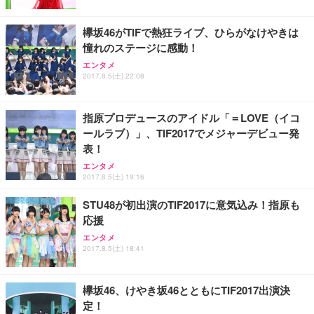
欅坂46がTIFで熱狂ライブ、ひらがなけやきは
憧れのステージに感動！
エンタメ
2017.8.5(土) 22:08
指原プロデュースのアイドル「＝LOVE（イコ
ールラブ）」、TIF2017でメジャーデビュー発
表！
エンタメ
2017.8.5(土) 19:16
STU48が初出演のTIF2017に意気込み！指原も
応援
エンタメ
2017.8.5(土) 18:41
欅坂46、けやき坂46とともにTIF2017出演決
定！