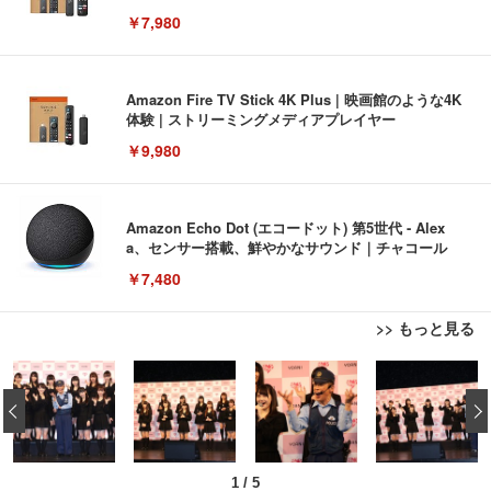
￥7,980
Amazon Fire TV Stick 4K Plus | 映画館のような4K
体験 | ストリーミングメディアプレイヤー
￥9,980
Amazon Echo Dot (エコードット) 第5世代 - Alex
a、センサー搭載、鮮やかなサウンド｜チャコール
￥7,480
>> もっと見る
[EdoErgo] オフィスチェア 椅子 テレワーク 疲れな
EIZO ビジネス向けプレミアムモニター | FlexScan
Amazonベーシック ペットシーツ 薄型 レギュラー 1
い 跳ね上げ式アームレスト コンパクト 約105度ロッ
EV3240X-WT | 31.5型4K UHD・USB Type-C・ホワ
‹
回使い捨て 無香料 ホワイト 300枚
キング pc 事務椅子 360度回転 座面昇降 強化ナイロ
イト
ン樹脂ベース 通気性メッシュ 在宅ワーク H-WY01
￥3,373
￥5,699
￥105,595
(黒網+黒枠+黒足)
1
/
5