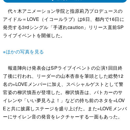
代々木アニメーション学院と指原莉乃プロデュースの
アイドル＝LOVE（イコールラブ）は6日、都内で16日に
発売する3rdシングル「手遅れcaution」リリース直前SP
ライブイベントを開催した。
※ほかの写真を見る
報道陣向け発表会はSPライブイベントの公演1回目終
了後に行われ、リーダーの山本杏奈を筆頭とした総勢12
名の=LOVEメンバーに加え、スペシャルゲストとして警
官姿の柳沢慎吾が登壇した。柳沢慎吾は、パトカーのサ
イレンや「いい夢見ろよ！」などの持ち前のネタを=LOV
Eと共に披露しステージを盛り上げた。また=LOVEメンバ
ーにサイレン音の発音をレクチャーする一面もあった。