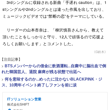
3rdシングルに収録される新曲「手遅れ caution」は、1
stシングルや2ndシングルとは違った作風を出しており、
ミュージックビデオでは“禁断の恋”をテーマにしている。
リーダーの山本杏奈は、「柳沢慎吾さんから、教えて
頂いたことをしっかりと守り、12人で頑張るので応援よ
ろしくお願いします」とコメントした。
《G鈴木》
【注目記事】
>
BTSメンバーからの借金に飲酒運転...自粛中に脳出血で倒
れた韓国芸人、退院 麻痺が残る状態で出廷へ
>
何を意味するのか...めったに泣かないBLACKPINK・ジ
ス、10周年イベント終了しファンを前に涙
ITソリューション営業
株式会社SHIFT