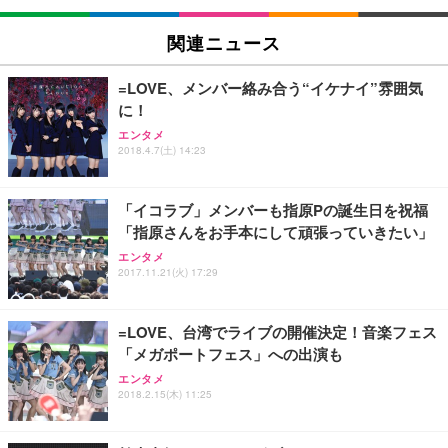
EIZO ビジネス向けプレミアムモニター | FlexScan
SIHOO B100 オフィスチェア／デスクチェア メッシ
Amazonベーシック ペットシーツ 厚型 ワイド 42枚
EV2740X-WT | 27.0型4K UHD・USB Type-C・ホワ
ュチェア 人間工学 疲れない ブラック
x2袋(84枚) ホワイト(吸収面:ライトブルー)
関連ニュース
イト
￥27,999
￥3,234
￥109,572
=LOVE、メンバー絡み合う“イケナイ”雰囲気
に！
Sezlife オフィスチェア デスクチェア 疲れない テレ
【純正品】27"ゲーミングモニター DualSense 充電
ネオ・ルーライフ ネオ・オムツ L 中型犬用 26枚入
エンタメ
ワーク チェア 強化バックレスト 30度ロッキング機
2018.4.7(土) 14:23
フック付き（CFI-ZDM1J）
り 単品
能 人間工学 椅子 腰サポート 90度跳ね上げ式アーム
レスト 3Dヘッドレスト ハンガー付き 高反発クッシ
￥49,979
￥1,800
￥7,680
ョン PCチェア 通気性メッシュ ゲーミング/勉強/事
「イコラブ」メンバーも指原Pの誕生日を祝福
務用 おしゃれ パソコンチェア (ブラック)
「指原さんをお手本にして頑張っていきたい」
Sezlife オフィスチェア デスクチェア 疲れない テレ
【整備済み品】Dell E2724HS 27インチ 液晶モニタ
Smart Basic(スマートベーシック) 【Amazon.co.jp
エンタメ
ワーク チェア 強化バックレスト 30度ロッキング機
ー フルHD（1920×1080）VA 非光沢 HDMI/DisplayP
限定】 Smart Basic アイリスオーヤマ ペットシーツ
2017.11.21(火) 17:29
能 人間工学 椅子 腰サポート 90度跳ね上げ式アーム
ort/VGA スピーカー内蔵 高さ調整 スイベル VESA対
超厚型 お徳用 ワイド 100枚入 (x 1) (ケース販売)
レスト 3Dヘッドレスト ハンガー付き 高反発クッシ
応 ComfortView ビジネス向け
￥7,680
￥15,800
￥3,670
ョン PCチェア 通気性メッシュ ゲーミング/勉強/事
=LOVE、台湾でライブの開催決定！音楽フェス
務用 おしゃれ パソコンチェア (ホワイト)
「メガポートフェス」への出演も
ANDWINT オフィスチェア デスクチェア 肘なし メ
【MiniLED/24.5inch/280Hz/FHD】GRAPHT THE S
アイリスオーヤマ ペットシーツ 超厚型 お徳用 レギ
ッシュ 通気性 ランバーサポート付き 腰サポート ガ
HOOTER Gaming Monitor 24” Essential ゲーミン
エンタメ
ュラー 200枚入【Amazon.co.jp限定】
ス圧無段階昇降 360度回転 キャスター付き コンパク
グモニター QD 24.5インチ 1ms FHD 量子ドット 残
2018.2.15(木) 11:25
ト 幅52×奥行58.5×高さ84～96cm テレワーク 在宅
像低減 (3年保証 | 輝点保証 | 日本メーカー)
￥3,731
￥4,139
￥34,980
勤務 ブラック