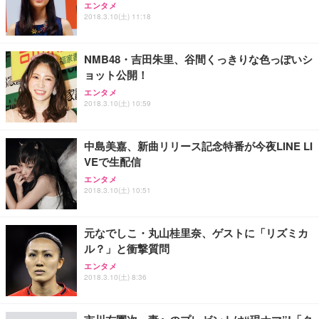
エンタメ
2018.3.10(土) 11:18
NMB48・吉田朱里、谷間くっきりな色っぽいシ
ョット公開！
エンタメ
2018.3.10(土) 10:59
中島美嘉、新曲リリース記念特番が今夜LINE LI
VEで生配信
エンタメ
2018.3.10(土) 10:51
元なでしこ・丸山桂里奈、ゲストに「リズミカ
ル？」と衝撃質問
エンタメ
2018.3.10(土) 8:36