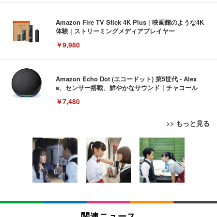
Amazon Fire TV Stick 4K Plus | 映画館のような4K
体験 | ストリーミングメディアプレイヤー
￥9,980
Amazon Echo Dot (エコードット) 第5世代 - Alex
a、センサー搭載、鮮やかなサウンド｜チャコール
￥7,480
>> もっと見る
[EdoErgo] オフィスチェア 椅子 テレワーク 疲れな
EIZO ビジネス向けプレミアムモニター | FlexScan
Amazonベーシック ペットシーツ 薄型 レギュラー 1
い 跳ね上げ式アームレスト コンパクト 約105度ロッ
EV3240X-WT | 31.5型4K UHD・USB Type-C・ホワ
回使い捨て 無香料 ホワイト 300枚
キング pc 事務椅子 360度回転 座面昇降 強化ナイロ
イト
ン樹脂ベース 通気性メッシュ 在宅ワーク H-WY01
￥3,373
￥5,699
￥105,595
(黒網+黒枠+黒足)
EIZO ビジネス向けプレミアムモニター | FlexScan
SIHOO B100 オフィスチェア／デスクチェア メッシ
Amazonベーシック ペットシーツ 厚型 ワイド 42枚
EV2740X-WT | 27.0型4K UHD・USB Type-C・ホワ
ュチェア 人間工学 疲れない ブラック
x2袋(84枚) ホワイト(吸収面:ライトブルー)
関連ニュース
イト