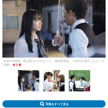
(c)2018 映画「恋は雨上がりのように」製作委員会 (c)2014 眉月じゅん／小
学館
全 3 枚
写真をすべて見る