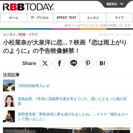
MENU
CLOSE
ホーム
IT・デジタル
SPEED TEST
エンタメ
ライフ
ホーム
IT・デジタル
エンタメ
映画・ドラマ
2018.3.10（土）13:14
小松菜奈が大泉洋に恋...？映画『恋は雨上がり
IT・デジタルTOP
スマートフォン
SPEED TEST
のように』の予告映像解禁！
ネタ
ガジェット・ツール
エンタメ
ショッピング
その他
エンタメTOP
映画・ドラマ
ライフ
注目記事
韓流・K-POP
韓国・芸能
ライフTOP
グルメ
リリース一覧
10G光回線導入レポ
音楽
スポーツ
ペット
ショッピング
プッシュ通知の停止方法
黒島結菜、1年前に芸能界引退を考えていた…思いとどまった親の言
葉
グラビア
ブログ
その他
真野恵里菜「野島伸司に夢を崩されましたね」…ドラマ『彼氏をロー
ショッピング
その他
ンで買いました』