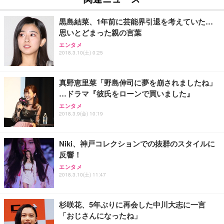
￥27,999
￥3,234
￥109,572
黒島結菜、1年前に芸能界引退を考えていた…
思いとどまった親の言葉
Sezlife オフィスチェア デスクチェア 疲れない テレ
【純正品】27"ゲーミングモニター DualSense 充電
ネオ・ルーライフ ネオ・オムツ L 中型犬用 26枚入
エンタメ
ワーク チェア 強化バックレスト 30度ロッキング機
2018.3.10(土) 0:25
フック付き（CFI-ZDM1J）
り 単品
能 人間工学 椅子 腰サポート 90度跳ね上げ式アーム
レスト 3Dヘッドレスト ハンガー付き 高反発クッシ
￥49,979
￥1,800
￥7,680
ョン PCチェア 通気性メッシュ ゲーミング/勉強/事
真野恵里菜「野島伸司に夢を崩されましたね」
務用 おしゃれ パソコンチェア (ブラック)
…ドラマ『彼氏をローンで買いました』
Sezlife オフィスチェア デスクチェア 疲れない テレ
【整備済み品】Dell E2724HS 27インチ 液晶モニタ
Smart Basic(スマートベーシック) 【Amazon.co.jp
エンタメ
ワーク チェア 強化バックレスト 30度ロッキング機
ー フルHD（1920×1080）VA 非光沢 HDMI/DisplayP
限定】 Smart Basic アイリスオーヤマ ペットシーツ
2018.3.9(金) 10:19
能 人間工学 椅子 腰サポート 90度跳ね上げ式アーム
ort/VGA スピーカー内蔵 高さ調整 スイベル VESA対
超厚型 お徳用 ワイド 100枚入 (x 1) (ケース販売)
レスト 3Dヘッドレスト ハンガー付き 高反発クッシ
応 ComfortView ビジネス向け
￥7,680
￥15,800
￥3,670
ョン PCチェア 通気性メッシュ ゲーミング/勉強/事
Niki、神戸コレクションでの抜群のスタイルに
務用 おしゃれ パソコンチェア (ホワイト)
反響！
ANDWINT オフィスチェア デスクチェア 肘なし メ
【MiniLED/24.5inch/280Hz/FHD】GRAPHT THE S
アイリスオーヤマ ペットシーツ 超厚型 お徳用 レギ
ッシュ 通気性 ランバーサポート付き 腰サポート ガ
HOOTER Gaming Monitor 24” Essential ゲーミン
エンタメ
ュラー 200枚入【Amazon.co.jp限定】
ス圧無段階昇降 360度回転 キャスター付き コンパク
グモニター QD 24.5インチ 1ms FHD 量子ドット 残
2018.3.10(土) 11:47
ト 幅52×奥行58.5×高さ84～96cm テレワーク 在宅
像低減 (3年保証 | 輝点保証 | 日本メーカー)
￥3,731
￥4,139
￥34,980
勤務 ブラック
杉咲花、5年ぶりに再会した中川大志に一言
「おじさんになったね」