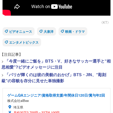
《KT》
ビデオニュース
大泉洋
映画・ドラマ
エンタメトピックス
【注目記事】
>
「今度一緒にご飯を」BTS・V、好きなサッカー選手と“相
思相愛”?ビデオメッセージに注目
>
「パリが輝くのは彼の美貌のおかげ」BTS・JIN、“彫刻
級”の容貌を存分に見せた単独撮影
ゲームQAエンジニア/資格取得支援/年間休日120日/賞与年2回
株式会社alBee
埼玉県
月給20万3,700円～32万6,100円