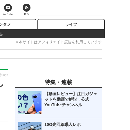
YouTube
RSS
ンタメ
ライフ
他
※本サイトはアフィリエイト広告を利用しています
時00分
特集・連載
シ
【動画レビュー】注目ガジェ
ットを動画で解説！公式
YouTubeチャンネル
10G光回線導入レポ