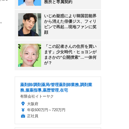
務所と専属契約
いじめ疑惑により韓国芸能界
。
から消えた俳優ジス、フィリ
ピンで再起…現地ファンに笑
顔
「この記者さんの住所を買い
ます」少女時代・ヒョヨンが
まさかの“公開捜索”…一体何
が？
薬剤師/調剤薬局/管理薬剤師業務,調剤業
務,服薬指導,薬歴管理,在宅
有限会社イトーヤク
大阪府
年収600万円～720万円
正社員