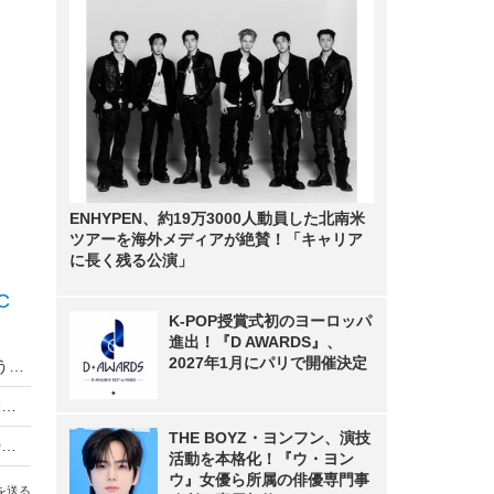
ENHYPEN、約19万3000人動員した北南米
ツアーを海外メディアが絶賛！「キャリア
に長く残る公演」
C
K-POP授賞式初のヨーロッパ
進出！『D AWARDS』、
2027年1月にパリで開催決定
【デジージョ 座談会】5G／AI／スマホは一体どうなる？……モバイル業界の今後を語る
国によって異なる“5G”へのアプローチ、理想の未来から現実味のあるものへ
THE BOYZ・ヨンフン、演技
【デジージョ レポート】5Gで何ができる!? 2020年の実用化に向けてドコモが様々なユースケースを提示
活動を本格化！『ウ・ヨン
ウ』女優ら所属の俳優専門事
を送る