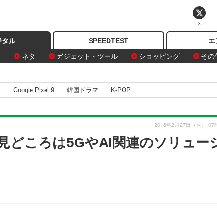
X
ジタル
SPEEDTEST
エ
ン
ネタ
ガジェット・ツール
ショッピング
その
I
Google Pixel 9
韓国ドラマ
K-POP
2018年2月27日（火） 07
の見どころは5GやAI関連のソリュー