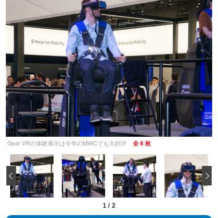
Gear VRの体験展示は今年のMWCでも大好評
全 6 枚
‹
1
/
2