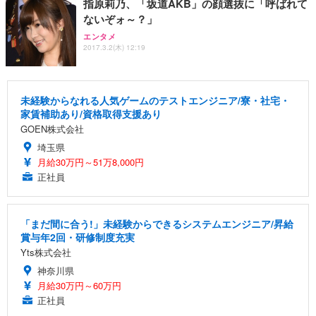
指原莉乃、「坂道AKB」の顔選抜に「呼ばれて
ないぞォ～？」
エンタメ
2017.3.2(木) 12:19
未経験からなれる人気ゲームのテストエンジニア/寮・社宅・
家賃補助あり/資格取得支援あり
GOEN株式会社
埼玉県
月給30万円～51万8,000円
正社員
「まだ間に合う!」未経験からできるシステムエンジニア/昇給
賞与年2回・研修制度充実
Yts株式会社
神奈川県
月給30万円～60万円
正社員