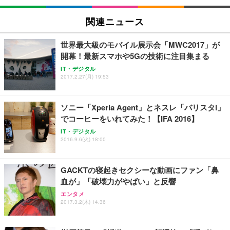
Sezlife オフィスチェア デスクチェア 疲れない テレ
関連ニュース
【純正品】27"ゲーミングモニター DualSense 充電
ネオ・ルーライフ ネオ・オムツ L 中型犬用 26枚入
ワーク チェア 強化バックレスト 30度ロッキング機
フック付き（CFI-ZDM1J）
り 単品
能 人間工学 椅子 腰サポート 90度跳ね上げ式アーム
世界最大級のモバイル展示会「MWC2017」が
レスト 3Dヘッドレスト ハンガー付き 高反発クッシ
￥49,979
￥1,800
￥7,680
開幕！最新スマホや5Gの技術に注目集まる
ョン PCチェア 通気性メッシュ ゲーミング/勉強/事
務用 おしゃれ パソコンチェア (ブラック)
IT・デジタル
2017.2.27(月) 19:53
Sezlife オフィスチェア デスクチェア 疲れない テレ
【整備済み品】Dell E2724HS 27インチ 液晶モニタ
Smart Basic(スマートベーシック) 【Amazon.co.jp
ワーク チェア 強化バックレスト 30度ロッキング機
ー フルHD（1920×1080）VA 非光沢 HDMI/DisplayP
限定】 Smart Basic アイリスオーヤマ ペットシーツ
能 人間工学 椅子 腰サポート 90度跳ね上げ式アーム
ort/VGA スピーカー内蔵 高さ調整 スイベル VESA対
超厚型 お徳用 ワイド 100枚入 (x 1) (ケース販売)
ソニー「Xperia Agent」とネスレ「バリスタi」
レスト 3Dヘッドレスト ハンガー付き 高反発クッシ
応 ComfortView ビジネス向け
￥7,680
￥15,800
￥3,670
ョン PCチェア 通気性メッシュ ゲーミング/勉強/事
でコーヒーをいれてみた！【IFA 2016】
務用 おしゃれ パソコンチェア (ホワイト)
IT・デジタル
ANDWINT オフィスチェア デスクチェア 肘なし メ
【MiniLED/24.5inch/280Hz/FHD】GRAPHT THE S
2016.9.6(火) 18:00
アイリスオーヤマ ペットシーツ 超厚型 お徳用 レギ
ッシュ 通気性 ランバーサポート付き 腰サポート ガ
HOOTER Gaming Monitor 24” Essential ゲーミン
ュラー 200枚入【Amazon.co.jp限定】
ス圧無段階昇降 360度回転 キャスター付き コンパク
グモニター QD 24.5インチ 1ms FHD 量子ドット 残
ト 幅52×奥行58.5×高さ84～96cm テレワーク 在宅
像低減 (3年保証 | 輝点保証 | 日本メーカー)
￥3,731
GACKTの寝起きセクシーな動画にファン「鼻
￥4,139
￥34,980
勤務 ブラック
血が」「破壊力がやばい」と反響
エンタメ
2017.3.2(木) 14:36