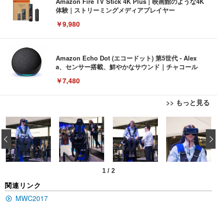
Amazon Fire TV Stick 4K Plus | 映画館のような4K
体験 | ストリーミングメディアプレイヤー
￥9,980
Amazon Echo Dot (エコードット) 第5世代 - Alex
a、センサー搭載、鮮やかなサウンド｜チャコール
￥7,480
>> もっと見る
[EdoErgo] オフィスチェア 椅子 テレワーク 疲れな
EIZO ビジネス向けプレミアムモニター | FlexScan
Amazonベーシック ペットシーツ 薄型 レギュラー 1
い 跳ね上げ式アームレスト コンパクト 約105度ロッ
EV3240X-WT | 31.5型4K UHD・USB Type-C・ホワ
‹
回使い捨て 無香料 ホワイト 300枚
キング pc 事務椅子 360度回転 座面昇降 強化ナイロ
イト
ン樹脂ベース 通気性メッシュ 在宅ワーク H-WY01
￥3,373
￥5,699
￥105,595
(黒網+黒枠+黒足)
1
/
2
EIZO ビジネス向けプレミアムモニター | FlexScan
SIHOO B100 オフィスチェア／デスクチェア メッシ
Amazonベーシック ペットシーツ 厚型 ワイド 42枚
関連リンク
EV2740X-WT | 27.0型4K UHD・USB Type-C・ホワ
ュチェア 人間工学 疲れない ブラック
x2袋(84枚) ホワイト(吸収面:ライトブルー)
イト
MWC2017
￥27,999
￥3,234
￥109,572