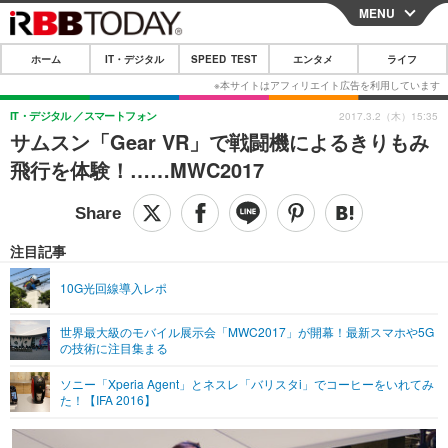
MENU
CLOSE
ホーム
IT・デジタル
SPEED TEST
エンタメ
ライフ
ホーム
IT・デジタル
IT・デジタル
スマートフォン
2017.3.2（木）15:35
サムスン「Gear VR」で戦闘機によるきりもみ
IT・デジタルTOP
スマートフォン
SPEED TEST
飛行を体験！……MWC2017
ネタ
ガジェット・ツール
エンタメ
ショッピング
その他
エンタメTOP
映画・ドラマ
ライフ
注目記事
韓流・K-POP
韓国・芸能
ライフTOP
グルメ
リリース一覧
10G光回線導入レポ
音楽
スポーツ
ペット
ショッピング
プッシュ通知の停止方法
世界最大級のモバイル展示会「MWC2017」が開幕！最新スマホや5G
の技術に注目集まる
グラビア
ブログ
その他
ソニー「Xperia Agent」とネスレ「バリスタi」でコーヒーをいれてみ
ショッピング
その他
た！【IFA 2016】