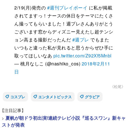
2/19(月)発売の
#週刊プレイボーイ
に私が掲載
されてますっ！ナースの休日をテーマにたくさ
ん撮ってもらいました！週プレさんありがとう
ございます窓からディズニー見えたし超テンシ
ョン高まる撮影だったんだ
#週プレ
でもまた
いつもと違った私が見れると思うからぜひ手に
取ってほしいなあ
pic.twitter.com/Z92Xf5Mnbl
— 桃月なしこ (@nashiko_cos)
2018年2月11
日
《松尾》
コスプレ
エンタメトピックス
グラビア
【注目記事】
>
夏帆が朝ドラ初出演!連続テレビ小説『巡るスワン』新キャ
ストが発表