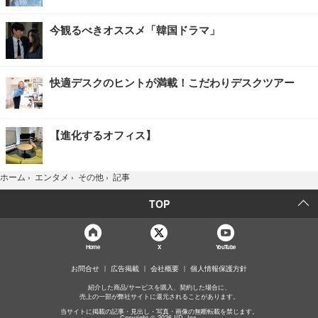
今観るべきオススメ「韓国ドラマ」
快適デスクのヒントが満載！こだわりデスクツアー
【進化するオフィス】
記事
ホーム
›
エンタメ
›
その他
›
TOP
Home
X
YouTube
お問合せ
広告掲載
会社概要
個人情報保護方針
紹介した商品/サービスを購入、契約した場合に、
売上の一部が弊社サイトに還元されることがあります。
当サイトに掲載の記事・見出し・写真・画像の無断転載を禁じます。
Copyright © 2026 IID, Inc.