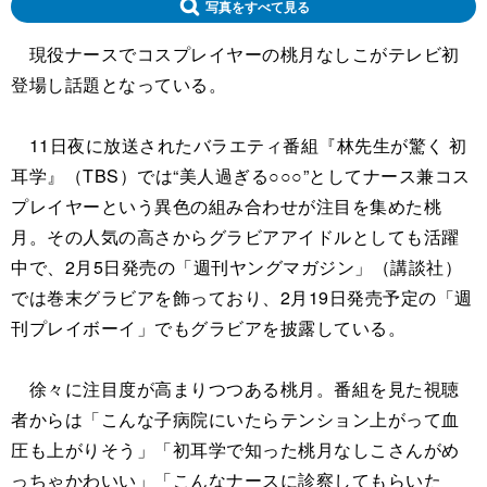
写真をすべて見る
現役ナースでコスプレイヤーの桃月なしこがテレビ初
登場し話題となっている。
11日夜に放送されたバラエティ番組『林先生が驚く 初
耳学』（TBS）では“美人過ぎる○○○”としてナース兼コス
プレイヤーという異色の組み合わせが注目を集めた桃
月。その人気の高さからグラビアアイドルとしても活躍
中で、2月5日発売の「週刊ヤングマガジン」（講談社）
では巻末グラビアを飾っており、2月19日発売予定の「週
刊プレイボーイ」でもグラビアを披露している。
徐々に注目度が高まりつつある桃月。番組を見た視聴
者からは「こんな子病院にいたらテンション上がって血
圧も上がりそう」「初耳学で知った桃月なしこさんがめ
っちゃかわいい」「こんなナースに診察してもらいた