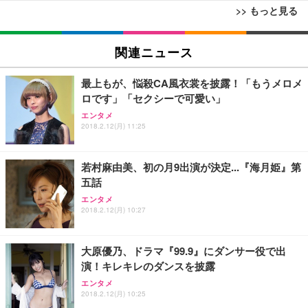
>> もっと見る
[EdoErgo] オフィスチェア 椅子 テレワーク 疲れな
EIZO ビジネス向けプレミアムモニター | FlexScan
Amazonベーシック ペットシーツ 薄型 レギュラー 1
い 跳ね上げ式アームレスト コンパクト 約105度ロッ
EV3240X-WT | 31.5型4K UHD・USB Type-C・ホワ
関連ニュース
回使い捨て 無香料 ホワイト 300枚
キング pc 事務椅子 360度回転 座面昇降 強化ナイロ
イト
ン樹脂ベース 通気性メッシュ 在宅ワーク H-WY01
￥3,373
￥5,699
￥105,595
最上もが、悩殺CA風衣裳を披露！「もうメロメ
(黒網+黒枠+黒足)
ロです」「セクシーで可愛い」
エンタメ
EIZO ビジネス向けプレミアムモニター | FlexScan
SIHOO B100 オフィスチェア／デスクチェア メッシ
Amazonベーシック ペットシーツ 厚型 ワイド 42枚
2018.2.12(月) 11:25
EV2740X-WT | 27.0型4K UHD・USB Type-C・ホワ
ュチェア 人間工学 疲れない ブラック
x2袋(84枚) ホワイト(吸収面:ライトブルー)
イト
￥27,999
￥3,234
￥109,572
若村麻由美、初の月9出演が決定...『海月姫』第
五話
Sezlife オフィスチェア デスクチェア 疲れない テレ
エンタメ
【純正品】27"ゲーミングモニター DualSense 充電
ネオ・ルーライフ ネオ・オムツ L 中型犬用 26枚入
ワーク チェア 強化バックレスト 30度ロッキング機
2018.2.12(月) 10:27
フック付き（CFI-ZDM1J）
り 単品
能 人間工学 椅子 腰サポート 90度跳ね上げ式アーム
レスト 3Dヘッドレスト ハンガー付き 高反発クッシ
￥49,979
￥1,800
￥7,680
ョン PCチェア 通気性メッシュ ゲーミング/勉強/事
大原優乃、ドラマ『99.9』にダンサー役で出
務用 おしゃれ パソコンチェア (ブラック)
演！キレキレのダンスを披露
Sezlife オフィスチェア デスクチェア 疲れない テレ
【整備済み品】Dell E2724HS 27インチ 液晶モニタ
Smart Basic(スマートベーシック) 【Amazon.co.jp
エンタメ
ワーク チェア 強化バックレスト 30度ロッキング機
ー フルHD（1920×1080）VA 非光沢 HDMI/DisplayP
限定】 Smart Basic アイリスオーヤマ ペットシーツ
2018.2.12(月) 10:25
能 人間工学 椅子 腰サポート 90度跳ね上げ式アーム
ort/VGA スピーカー内蔵 高さ調整 スイベル VESA対
超厚型 お徳用 ワイド 100枚入 (x 1) (ケース販売)