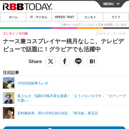
MENU
CLOSE
ホーム
IT・デジタル
SPEED TEST
エンタメ
ライフ
ホーム
IT・デジタル
エンタメ
その他
2018.2.12（月）12:20
ナース兼コスプレイヤー桃月なしこ、テレビデ
IT・デジタルTOP
スマートフォン
SPEED TEST
ビューで話題に！グラビアでも活躍中
ネタ
ガジェット・ツール
エンタメ
ショッピング
その他
エンタメTOP
映画・ドラマ
ライフ
注目記事
韓流・K-POP
韓国・芸能
ライフTOP
グルメ
リリース一覧
10G光回線導入レポ
音楽
スポーツ
ペット
ショッピング
プッシュ通知の停止方法
最上もが、悩殺CA風衣裳を披露！「もうメロメロです」「セクシーで
可愛い」
グラビア
ブログ
その他
ショッピング
その他
若村麻由美、初の月9出演が決定...『海月姫』第五話