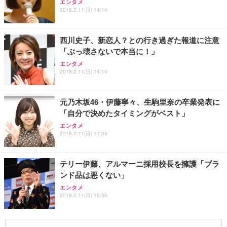
エンタメ
2018.2.11(日) 14:14
西川史子、新恋人？との行き過ぎた報道に注意
「ぶっ壊さないで本当に！」
エンタメ
2018.2.11(日) 14:14
元乃木坂46・伊藤寧々、生駒里奈の卒業発表に
「自分で決めたタイミングがベスト」
エンタメ
2018.2.11(日) 14:06
テリー伊藤、アルマーニ採用校長を擁護「ブラ
ンド品は悪くない」
エンタメ
2018.2.11(日) 16:56