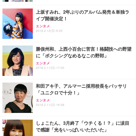
レスト 3Dヘッドレスト ハンガー付き 高反発クッシ
応 ComfortView ビジネス向け
￥7,680
￥15,800
￥3,670
ョン PCチェア 通気性メッシュ ゲーミング/勉強/事
上坂すみれ、2年ぶりのアルバム発売＆単独ラ
務用 おしゃれ パソコンチェア (ホワイト)
イブ開催決定！
ANDWINT オフィスチェア デスクチェア 肘なし メ
【MiniLED/24.5inch/280Hz/FHD】GRAPHT THE S
アイリスオーヤマ ペットシーツ 超厚型 お徳用 レギ
エンタメ
ッシュ 通気性 ランバーサポート付き 腰サポート ガ
HOOTER Gaming Monitor 24” Essential ゲーミン
ュラー 200枚入【Amazon.co.jp限定】
2018.2.12(月) 9:35
ス圧無段階昇降 360度回転 キャスター付き コンパク
グモニター QD 24.5インチ 1ms FHD 量子ドット 残
ト 幅52×奥行58.5×高さ84～96cm テレワーク 在宅
像低減 (3年保証 | 輝点保証 | 日本メーカー)
￥3,731
￥4,139
￥34,980
勤務 ブラック
勝俣州和、上西小百合に苦言！格闘技への野望
に「ボクシングなめるなこの野郎」
エンタメ
2018.2.11(日) 17:00
和田アキ子、アルマーニ採用校長をバッサリ
「ユニクロで十分！」
エンタメ
2018.2.11(日) 16:58
しょこたん、3月終了「ウチくる！？」に涙目
で感謝「光をいっぱいいただいた」