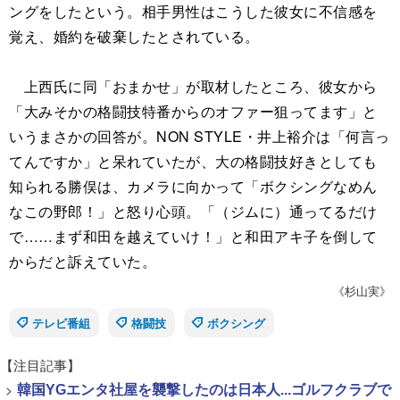
ングをしたという。相手男性はこうした彼女に不信感を
覚え、婚約を破棄したとされている。
上西氏に同「おまかせ」が取材したところ、彼女から
「大みそかの格闘技特番からのオファー狙ってます」と
いうまさかの回答が。NON STYLE・井上裕介は「何言っ
てんですか」と呆れていたが、大の格闘技好きとしても
知られる勝俣は、カメラに向かって「ボクシングなめん
なこの野郎！」と怒り心頭。「（ジムに）通ってるだけ
で……まず和田を越えていけ！」と和田アキ子を倒して
からだと訴えていた。
《杉山実》
テレビ番組
格闘技
ボクシング
【注目記事】
>
韓国YGエンタ社屋を襲撃したのは日本人...ゴルフクラブで