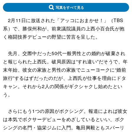
写真をすべて見る
2月11日に放送された「アッコにおまかせ！」（TBS
系）で、勝俣州和が、前衆議院議員の上西小百合氏が抱
く格闘技界デビューの野望に苦言を呈した。
先月、交際中だった50代一般男性との婚約が破棄され
と報じられた上西氏。破局原因は“すれ違い”だそうで、年
末年始、彼女の家族と男性の家族でニューヨークに“婚前
旅行”するはずだったのだが、上西氏が仕事を理由にドタ
キャン。それから2人の関係がギクシャクし始めたとい
う。
さらにもう1つの原因がボクシング。報道によれば彼女
は本気でボクサーデビューをめざしているといい、ボク
シングの名門・協栄ジムに入門。亀田興毅ともスパーリ