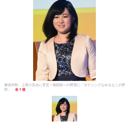
勝俣州和、上西小百合に苦言！格闘技への野望に「ボクシングなめるなこの野
郎」
全 1 枚