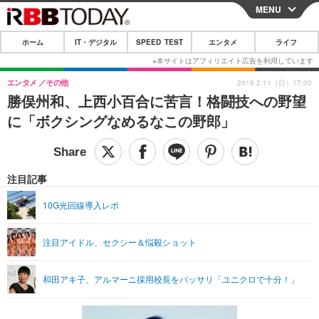
MENU
CLOSE
ホーム
IT・デジタル
SPEED TEST
エンタメ
ライフ
ホーム
IT・デジタル
エンタメ
その他
2018.2.11（日）17:00
勝俣州和、上西小百合に苦言！格闘技への野望
IT・デジタルTOP
スマートフォン
SPEED TEST
に「ボクシングなめるなこの野郎」
ネタ
ガジェット・ツール
エンタメ
ショッピング
その他
エンタメTOP
映画・ドラマ
ライフ
注目記事
韓流・K-POP
韓国・芸能
ライフTOP
グルメ
リリース一覧
10G光回線導入レポ
音楽
スポーツ
ペット
ショッピング
プッシュ通知の停止方法
注目アイドル、セクシー＆悩殺ショット
グラビア
ブログ
その他
ショッピング
その他
和田アキ子、アルマーニ採用校長をバッサリ「ユニクロで十分！」