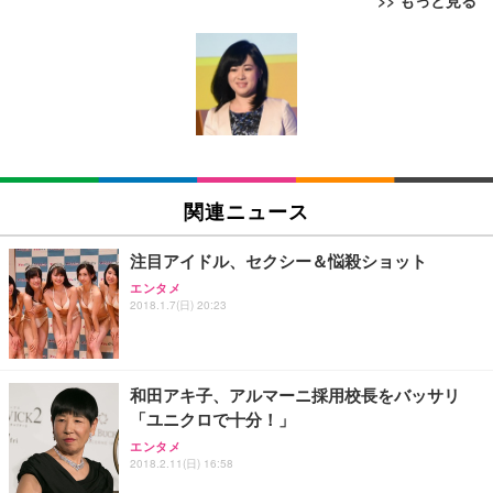
>> もっと見る
[EdoErgo] オフィスチェア 椅子 テレワーク 疲れな
EIZO ビジネス向けプレミアムモニター | FlexScan
Amazonベーシック ペットシーツ 薄型 レギュラー 1
い 跳ね上げ式アームレスト コンパクト 約105度ロッ
EV3240X-WT | 31.5型4K UHD・USB Type-C・ホワ
回使い捨て 無香料 ホワイト 300枚
キング pc 事務椅子 360度回転 座面昇降 強化ナイロ
イト
ン樹脂ベース 通気性メッシュ 在宅ワーク H-WY01
￥3,373
￥5,699
￥105,595
(黒網+黒枠+黒足)
EIZO ビジネス向けプレミアムモニター | FlexScan
SIHOO B100 オフィスチェア／デスクチェア メッシ
Amazonベーシック ペットシーツ 厚型 ワイド 42枚
EV2740X-WT | 27.0型4K UHD・USB Type-C・ホワ
ュチェア 人間工学 疲れない ブラック
x2袋(84枚) ホワイト(吸収面:ライトブルー)
関連ニュース
イト
￥27,999
￥3,234
￥109,572
注目アイドル、セクシー＆悩殺ショット
エンタメ
Sezlife オフィスチェア デスクチェア 疲れない テレ
2018.1.7(日) 20:23
【純正品】27"ゲーミングモニター DualSense 充電
ネオ・ルーライフ ネオ・オムツ L 中型犬用 26枚入
ワーク チェア 強化バックレスト 30度ロッキング機
フック付き（CFI-ZDM1J）
り 単品
能 人間工学 椅子 腰サポート 90度跳ね上げ式アーム
レスト 3Dヘッドレスト ハンガー付き 高反発クッシ
￥49,979
￥1,800
￥7,680
ョン PCチェア 通気性メッシュ ゲーミング/勉強/事
和田アキ子、アルマーニ採用校長をバッサリ
務用 おしゃれ パソコンチェア (ブラック)
「ユニクロで十分！」
Sezlife オフィスチェア デスクチェア 疲れない テレ
【整備済み品】Dell E2724HS 27インチ 液晶モニタ
Smart Basic(スマートベーシック) 【Amazon.co.jp
エンタメ
ワーク チェア 強化バックレスト 30度ロッキング機
ー フルHD（1920×1080）VA 非光沢 HDMI/DisplayP
限定】 Smart Basic アイリスオーヤマ ペットシーツ
2018.2.11(日) 16:58
能 人間工学 椅子 腰サポート 90度跳ね上げ式アーム
ort/VGA スピーカー内蔵 高さ調整 スイベル VESA対
超厚型 お徳用 ワイド 100枚入 (x 1) (ケース販売)
レスト 3Dヘッドレスト ハンガー付き 高反発クッシ
応 ComfortView ビジネス向け