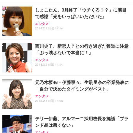
￥7,680
￥15,800
￥3,670
ョン PCチェア 通気性メッシュ ゲーミング/勉強/事
しょこたん、3月終了「ウチくる！？」に涙目
務用 おしゃれ パソコンチェア (ホワイト)
で感謝「光をいっぱいいただいた」
ANDWINT オフィスチェア デスクチェア 肘なし メ
【MiniLED/24.5inch/280Hz/FHD】GRAPHT THE S
アイリスオーヤマ ペットシーツ 超厚型 お徳用 レギ
ッシュ 通気性 ランバーサポート付き 腰サポート ガ
HOOTER Gaming Monitor 24” Essential ゲーミン
エンタメ
ュラー 200枚入【Amazon.co.jp限定】
ス圧無段階昇降 360度回転 キャスター付き コンパク
グモニター QD 24.5インチ 1ms FHD 量子ドット 残
2018.2.11(日) 14:14
ト 幅52×奥行58.5×高さ84～96cm テレワーク 在宅
像低減 (3年保証 | 輝点保証 | 日本メーカー)
￥3,731
￥4,139
￥34,980
勤務 ブラック
西川史子、新恋人？との行き過ぎた報道に注意
「ぶっ壊さないで本当に！」
エンタメ
2018.2.11(日) 14:14
元乃木坂46・伊藤寧々、生駒里奈の卒業発表に
「自分で決めたタイミングがベスト」
エンタメ
2018.2.11(日) 14:06
テリー伊藤、アルマーニ採用校長を擁護「ブラ
ンド品は悪くない」
エンタメ