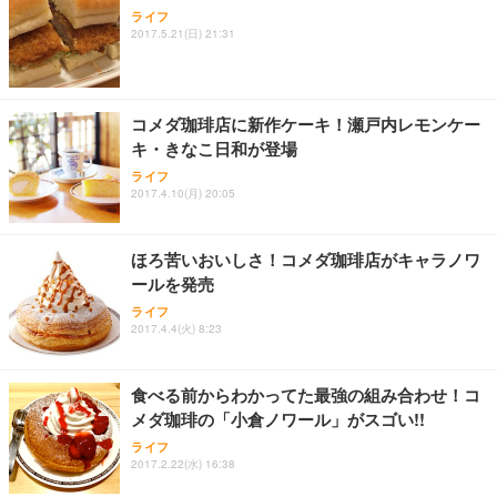
ライフ
2017.5.21(日) 21:31
コメダ珈琲店に新作ケーキ！瀬戸内レモンケー
キ・きなこ日和が登場
ライフ
2017.4.10(月) 20:05
ほろ苦いおいしさ！コメダ珈琲店がキャラノワ
ールを発売
ライフ
2017.4.4(火) 8:23
食べる前からわかってた最強の組み合わせ！コ
メダ珈琲の「小倉ノワール」がスゴい!!
ライフ
2017.2.22(水) 16:38