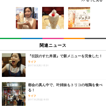
[EdoErgo] オフィスチェア 椅子 テレワーク 疲れな
EIZO ビジネス向けプレミアムモニター | FlexScan
Amazonベーシック ペットシーツ 薄型 レギュラー 1
い 跳ね上げ式アームレスト コンパクト 約105度ロッ
EV3240X-WT | 31.5型4K UHD・USB Type-C・ホワ
回使い捨て 無香料 ホワイト 300枚
キング pc 事務椅子 360度回転 座面昇降 強化ナイロ
イト
ン樹脂ベース 通気性メッシュ 在宅ワーク H-WY01
￥3,373
￥5,699
￥105,595
(黒網+黒枠+黒足)
EIZO ビジネス向けプレミアムモニター | FlexScan
SIHOO B100 オフィスチェア／デスクチェア メッシ
Amazonベーシック ペットシーツ 厚型 ワイド 42枚
EV2740X-WT | 27.0型4K UHD・USB Type-C・ホワ
ュチェア 人間工学 疲れない ブラック
x2袋(84枚) ホワイト(吸収面:ライトブルー)
関連ニュース
イト
￥27,999
￥3,234
￥109,572
『伝説のすた丼屋』で新メニューを完食した！
ライフ
Sezlife オフィスチェア デスクチェア 疲れない テレ
2017.8.3(木) 15:31
【純正品】27"ゲーミングモニター DualSense 充電
ネオ・ルーライフ ネオ・オムツ L 中型犬用 26枚入
ワーク チェア 強化バックレスト 30度ロッキング機
フック付き（CFI-ZDM1J）
り 単品
能 人間工学 椅子 腰サポート 90度跳ね上げ式アーム
レスト 3Dヘッドレスト ハンガー付き 高反発クッシ
￥49,979
￥1,800
￥7,680
ョン PCチェア 通気性メッシュ ゲーミング/勉強/事
都会の真ん中で、叶姉妹もトリコの地鶏を食べ
務用 おしゃれ パソコンチェア (ブラック)
る！
Sezlife オフィスチェア デスクチェア 疲れない テレ
【整備済み品】Dell E2724HS 27インチ 液晶モニタ
Smart Basic(スマートベーシック) 【Amazon.co.jp
ライフ
ワーク チェア 強化バックレスト 30度ロッキング機
ー フルHD（1920×1080）VA 非光沢 HDMI/DisplayP
限定】 Smart Basic アイリスオーヤマ ペットシーツ
2017.8.25(金) 9:03
能 人間工学 椅子 腰サポート 90度跳ね上げ式アーム
ort/VGA スピーカー内蔵 高さ調整 スイベル VESA対
超厚型 お徳用 ワイド 100枚入 (x 1) (ケース販売)
レスト 3Dヘッドレスト ハンガー付き 高反発クッシ
応 ComfortView ビジネス向け