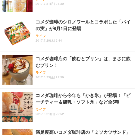
2017.7.31(月) 21:30
コメダ珈琲のシロノワールとコラボした「パイ
の実」が8月1日に登場
ライフ
2017.7.20(木) 6:44
コメダ珈琲店の「飲むとプリン」は、まさに飲
むプリン！
ライフ
2017.6.23(金) 21:39
コメダ珈琲から今年も「かき氷」が登場！「ピ
ーチティー＆練乳・ソフト氷」など全5種
ライフ
2017.5.21(日) 22:52
満足度高いコメダ珈琲店の「ミソカツサンド」