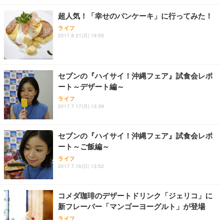
￥7,680
￥15,800
￥3,670
ョン PCチェア 通気性メッシュ ゲーミング/勉強/事
超人気！「幸せのパンケーキ」に行ってみた！
務用 おしゃれ パソコンチェア (ホワイト)
ライフ
ANDWINT オフィスチェア デスクチェア 肘なし メ
【MiniLED/24.5inch/280Hz/FHD】GRAPHT THE S
アイリスオーヤマ ペットシーツ 超厚型 お徳用 レギ
2017.8.21(月) 19:55
ッシュ 通気性 ランバーサポート付き 腰サポート ガ
HOOTER Gaming Monitor 24” Essential ゲーミン
ュラー 200枚入【Amazon.co.jp限定】
ス圧無段階昇降 360度回転 キャスター付き コンパク
グモニター QD 24.5インチ 1ms FHD 量子ドット 残
ト 幅52×奥行58.5×高さ84～96cm テレワーク 在宅
像低減 (3年保証 | 輝点保証 | 日本メーカー)
￥3,731
￥4,139
￥34,980
勤務 ブラック
セブンの『ハイサイ！沖縄フェア』試食会レポ
ート～デザート編～
ライフ
2017.7.17(月) 13:39
セブンの『ハイサイ！沖縄フェア』試食会レポ
ート～ご飯編～
ライフ
2017.7.16(日) 13:52
コメダ珈琲のデザートドリンク「ジェリコ」に
新フレーバー「マンゴーヨーグルト」が登場
ライフ