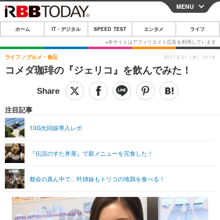
MENU
CLOSE
ホーム
IT・デジタル
SPEED TEST
エンタメ
ライフ
ホーム
IT・デジタル
ライフ
グルメ・食品
2017.8.31（木）16:18
コメダ珈琲の『ジェリコ』を飲んでみた！
IT・デジタルTOP
スマートフォン
SPEED TEST
ネタ
ガジェット・ツール
エンタメ
注目記事
ショッピング
その他
エンタメTOP
映画・ドラマ
ライフ
10G光回線導入レポ
韓流・K-POP
韓国・芸能
ライフTOP
グルメ
リリース一覧
『伝説のすた丼屋』で新メニューを完食した！
音楽
スポーツ
ペット
ショッピング
プッシュ通知の停止方法
グラビア
ブログ
その他
都会の真ん中で、叶姉妹もトリコの地鶏を食べる！
ショッピング
その他