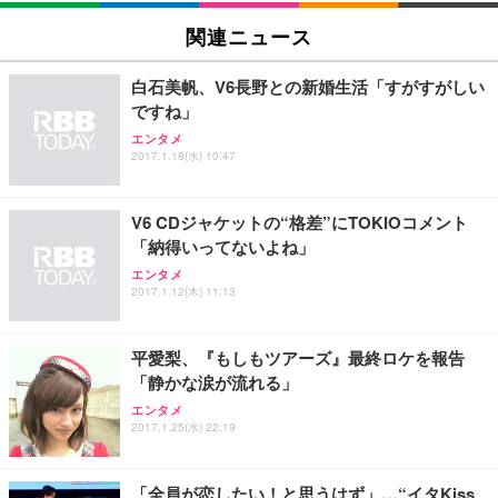
[EdoErgo] オフィスチェア 椅子 テレワーク 疲れな
EIZO ビジネス向けプレミアムモニター | FlexScan
Amazonベーシック ペットシーツ 薄型 レギュラー 1
い 跳ね上げ式アームレスト コンパクト 約105度ロッ
EV3240X-WT | 31.5型4K UHD・USB Type-C・ホワ
関連ニュース
回使い捨て 無香料 ホワイト 300枚
キング pc 事務椅子 360度回転 座面昇降 強化ナイロ
イト
ン樹脂ベース 通気性メッシュ 在宅ワーク H-WY01
￥3,373
￥5,699
￥105,595
白石美帆、V6長野との新婚生活「すがすがしい
(黒網+黒枠+黒足)
ですね」
エンタメ
EIZO ビジネス向けプレミアムモニター | FlexScan
SIHOO B100 オフィスチェア／デスクチェア メッシ
Amazonベーシック ペットシーツ 厚型 ワイド 42枚
2017.1.18(水) 10:47
EV2740X-WT | 27.0型4K UHD・USB Type-C・ホワ
ュチェア 人間工学 疲れない ブラック
x2袋(84枚) ホワイト(吸収面:ライトブルー)
イト
￥27,999
￥3,234
￥109,572
V6 CDジャケットの“格差”にTOKIOコメント
「納得いってないよね」
Sezlife オフィスチェア デスクチェア 疲れない テレ
エンタメ
【純正品】27"ゲーミングモニター DualSense 充電
ネオ・ルーライフ ネオ・オムツ L 中型犬用 26枚入
ワーク チェア 強化バックレスト 30度ロッキング機
2017.1.12(木) 11:13
フック付き（CFI-ZDM1J）
り 単品
能 人間工学 椅子 腰サポート 90度跳ね上げ式アーム
レスト 3Dヘッドレスト ハンガー付き 高反発クッシ
￥49,979
￥1,800
￥7,680
ョン PCチェア 通気性メッシュ ゲーミング/勉強/事
平愛梨、『もしもツアーズ』最終ロケを報告
務用 おしゃれ パソコンチェア (ブラック)
「静かな涙が流れる」
Sezlife オフィスチェア デスクチェア 疲れない テレ
【整備済み品】Dell E2724HS 27インチ 液晶モニタ
Smart Basic(スマートベーシック) 【Amazon.co.jp
エンタメ
ワーク チェア 強化バックレスト 30度ロッキング機
ー フルHD（1920×1080）VA 非光沢 HDMI/DisplayP
限定】 Smart Basic アイリスオーヤマ ペットシーツ
2017.1.25(水) 22:19
能 人間工学 椅子 腰サポート 90度跳ね上げ式アーム
ort/VGA スピーカー内蔵 高さ調整 スイベル VESA対
超厚型 お徳用 ワイド 100枚入 (x 1) (ケース販売)
レスト 3Dヘッドレスト ハンガー付き 高反発クッシ
応 ComfortView ビジネス向け
￥7,680
￥15,800
￥3,670
ョン PCチェア 通気性メッシュ ゲーミング/勉強/事
「全員が恋したい！と思うはず」…“イタKiss