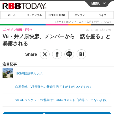
MENU
CLOSE
ホーム
IT・デジタル
SPEED TEST
エンタメ
ライフ
ホーム
IT・デジタル
エンタメ
映画・ドラマ
2017.1.26（木）2:08
V6・井ノ原快彦、メンバーから「話を盛る」と
IT・デジタルTOP
スマートフォン
SPEED TEST
暴露される
ネタ
ガジェット・ツール
エンタメ
ショッピング
その他
エンタメTOP
映画・ドラマ
ライフ
注目記事
韓流・K-POP
韓国・芸能
ライフTOP
グルメ
リリース一覧
10G光回線導入レポ
音楽
スポーツ
ペット
ショッピング
プッシュ通知の停止方法
白石美帆、V6長野との新婚生活「すがすがしいですね」
グラビア
ブログ
その他
ショッピング
その他
V6 CDジャケットの“格差”にTOKIOコメント「納得いってないよね」