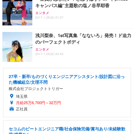
務用 おしゃれ パソコンチェア (ホワイト)
キャンパス編”主題歌の塩ノ谷早耶香
ANDWINT オフィスチェア デスクチェア 肘なし メ
【MiniLED/24.5inch/280Hz/FHD】GRAPHT THE S
アイリスオーヤマ ペットシーツ 超厚型 お徳用 レギ
エンタメ
ッシュ 通気性 ランバーサポート付き 腰サポート ガ
HOOTER Gaming Monitor 24” Essential ゲーミン
ュラー 200枚入【Amazon.co.jp限定】
2017.1.25(水) 21:27
ス圧無段階昇降 360度回転 キャスター付き コンパク
グモニター QD 24.5インチ 1ms FHD 量子ドット 残
ト 幅52×奥行58.5×高さ84～96cm テレワーク 在宅
像低減 (3年保証 | 輝点保証 | 日本メーカー)
￥3,731
￥4,139
￥34,980
勤務 ブラック
浅川梨奈、1st写真集「なないろ」発売！ド迫力
のパーフェクトボディ
エンタメ
2017.1.25(水) 20:42
27卒・新卒/ものづくりエンジニアアシスタント/設計図に沿っ
た機械組立/文理不問
株式会社プロジェクトトリガー
埼玉県
月給25万6,700円～32万円
正社員
セコムのビートエンジニア職/社会保険完備/賞与あり/未経験歓