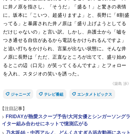
に井ノ原を指さし、「そうだ」「盛る！」と驚きの表情
に。坂本に「こいつ、超盛りますよ」と、長野に「8割盛
ってる」と暴露された井ノ原は「盛り上げようとしてる
だけじゃないの」と言い訳。しかし、弁護士から「嘘を
つき通せる自信があるから電話をかけられるんですよ」
と追い打ちをかけられ、言葉が出ない状態に。そんな井
ノ原に長野は「ただ、正直なところが出てて、盛り始め
るとこの辺（口元）が笑ってくるんですよ」とフォロー
を入れ、スタジオの笑いを誘った。
《築島 渉》
ジャニーズ
テレビ番組
エンタメトピックス
【注目記事】
>
FRIDAYが熱愛スクープ予告!大河女優とシンガーソングラ
イター組み合わせにネットで憶測広がる
>
乃木坂46・中西アルノ、どんくさすぎる浴衣動画にネット