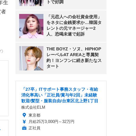
トで好調
年生
賞者
「元恋人への会社資金使用」
をネタに金銭要求か…韓国タ
レントの元マネージャー2
人、恐喝未遂で起訴
THE BOYZ・ソヌ、HIPHOP
Y》
レーベルAT AREAと専属契
約！ヨンフンに続き新たなス
タート
「27卒」ITサポート事務スタッフ・有給
消化率高い「正社員/賞与年2回」未経験
歓迎/髪型・服装自由/台東区北上野1丁目
株式会社ELM
東京都
月給25万3,000円～32万円
正社員
ス