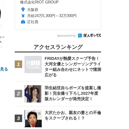
株式会社RIOT GROUP
大阪府
月給24万5,300円～32万300円
正社員
Sponsored by
エコー
xa、
な
アクセスランキング
FRIDAYが熱愛スクープ予告！
大河女優とシンガーソングライ
と見る
ター組み合わせにネットで憶測
広がる
羽生結弦自らポーズを提案し撮
影！完全撮り下ろし2027年度
版カレンダーが発売決定！
大沢たかお、親友の妻との不倫
をスクープされる！？
FHD】
ェ
ット
 メ
レギ