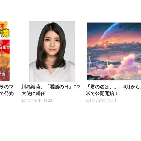
チェア 疲れない テレワーク
ツ L 中型犬用 26枚入り 単品
ニター フル
チェア 疲れない テレワーク
ック) 【Amazon.co.jp限定】
Gaming Monitor 24” Essential
き（CFI-ZDM1J）
ッシュ 通気性 ランバ
ュラー 200枚入
チェア 強化バックレスト 30
HD（1920×1080）VA 非光
チェア 強化バックレスト 30度
Smart Basic アイリスオーヤマ
ーミングモニター QD 24.5イ
ポート付き 腰サポート
【Amazon.co.jp限定】
￥1,800
￥15,800
￥34,980
9,979
度ロッキング機能 人間工学 椅
沢 HDMI/DisplayPort/VGA
ロッキング機能 人間工学 椅子
ペットシーツ 超厚型 お徳用
￥4,139
￥3,731
1ms FHD 量子ドット 残像低減
ス圧無段階昇降 360度
￥7,680
￥7,680
￥3,670
子 腰サポート 90度跳ね上げ
スピーカー内蔵 高さ調整 ス
腰サポート 90度跳ね上げ式ア
ワイド 100枚入 (x 1) (ケース
年保証 | 輝点保証 | 日本メーカ
転 キャスター付き コ
式アームレスト 3Dヘッドレス
イベル VESA対応
ームレスト 3Dヘッドレスト
販売)
クト 幅52×奥行58.5×
ト ハンガー付き 高反発クッシ
ComfortView ビジネス向け
ハンガー付き 高反発クッショ
84～96cm テレワーク
ョン PCチェア 通気性メッシ
ン PCチェア 通気性メッシュ
宅勤務 ブラック
ュ ゲーミング/勉強/事務用 お
ゲーミング/勉強/事務用 おし
しゃれ パソコンチェア (ブラ
ゃれ パソコンチェア (ホワイ
ック)
ト)
ラのマ
川島海荷、「看護の日」PR
「君の名は。」、4月から
で発売
大使に就任
米で公開開始！
2017.1.19(木) 19:23
2017.1.19(木) 18:31