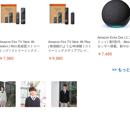
Amazon Echo Dot (
Amazon Fire TV Stick 4K
Amazon Fire TV Stick 4K Plus
ドット) 第5世代 - Ale
Select | 4Kの高画質ストリー
| 映画館のような4K体験 | スト
センサー搭載、鮮やか
ミング | ストリーミングメデ
リーミングメディアプレイヤ
サウンド｜チャコール
￥7,480
ィアプレイヤー
ー
￥7,980
￥9,980
>> もっ
【整備済み品】Dell
【MiniLED/24.5inch/280Hz/
正品】27"ゲーミングモ
ANDWINT オフィスチ
アイリスオーヤマ ペ
Sezlife オフィスチェア デスク
ネオ・ルーライフ ネオ・オム
E2724HS 27インチ 液晶モ
Sezlife オフィスチェア デスク
Smart Basic(スマートベーシ
GRAPHT THE SHOOTER
ー DualSense 充電フッ
ア デスクチェア 肘なし
シーツ 超厚型 お徳用 