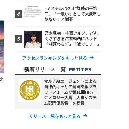
 ゲ
ーサ
ンチ
 ガ
“ミスチルパクリ”疑惑の平浩
 (3
回
二、「一歌い手として大変申し
ー)
ンパ
訳ない」と謝罪
高さ
 在
乃木坂46・中西アルノ、どん
くさすぎる浴衣動画にネット
「相変わらず」「嘘でしょ…」
アクセスランキングをもっと見る
新着リリース一覧
北
マルチAIエージェントによる
自律的キャリア開発支援プラ
ットフォームが第11回HRテ
クノロジー大賞「人事システ
ム部門優秀賞」を受賞
リリース一覧をもっと見る