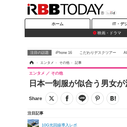
ホーム
IT・デ
映画・ドラマ
注目の話題
iPhone 16
こだわりデスクツアー
A
ホーム
›
エンタメ
›
その他
›
記事
エンタメ
その他
日本一制服が似合う男女が
注目記事
10G光回線導入レポ