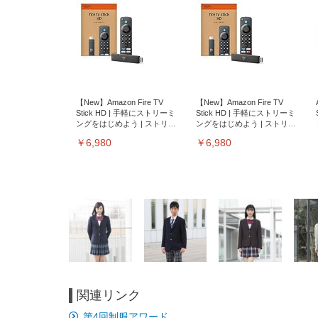
【New】Amazon Fire TV
【New】Amazon Fire TV
Stick HD | 手軽にストリーミ
Stick HD | 手軽にストリーミ
ングをはじめよう | ストリー
ングをはじめよう | ストリー
ミングメディアプレイヤー
ミングメディアプレイヤー
￥6,980
￥6,980
関連リンク
EIZO ビジネス向けプレミア
EIZO ビジネス向けプレミア
【純
[EdoErgo] オフィスチェア 椅
Amazonベーシック ペットシ
SIHOO B100 オフィスチェア
Amazonベーシック ペットシ
ムモニター | FlexScan
ムモニター | FlexScan
ニタ
第4回制服アワード