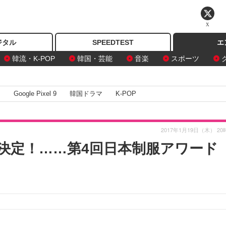
X
ジタル
SPEEDTEST
エ
韓流・K-POP
韓国・芸能
音楽
スポーツ
I
Google Pixel 9
韓国ドラマ
K-POP
2017年1月19日（木） 20
決定！……第4回日本制服アワード