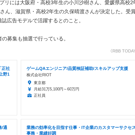
プリには大阪府・高校3年生の小川沙樹さん、愛媛県高校2
GOさん、滋賀県・高校2年生の久保晴渡さんが決定した。受
、雑誌広告モデルで活躍するとのこと。
者の募集も抽選で行っている。
《RBB TODA
「正社
ゲームQAエンジニア/品質検証補助/スキルアップ支援
上野1
株式会社RIOT
東京都
月給31万5,100円～60万円
正社員
/通
業務の効率化を目指す仕事・IT企業のカスタマーサクセ
事務・業績好調