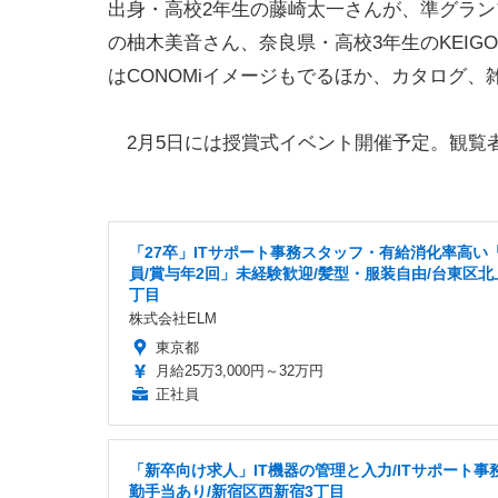
出身・高校2年生の藤崎太一さんが、準グラン
の柚木美音さん、奈良県・高校3年生のKEI
はCONOMiイメージもでるほか、カタログ
2月5日には授賞式イベント開催予定。観覧
「27卒」ITサポート事務スタッフ・有給消化率高い
員/賞与年2回」未経験歓迎/髪型・服装自由/台東区北
丁目
株式会社ELM
東京都
月給25万3,000円～32万円
正社員
「新卒向け求人」IT機器の管理と入力/ITサポート事務
勤手当あり/新宿区西新宿3丁目