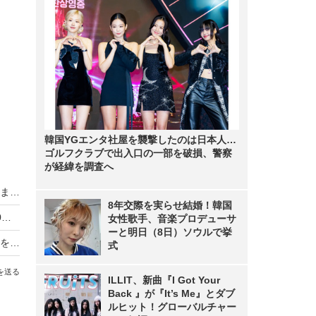
韓国YGエンタ社屋を襲撃したのは日本人…
ゴルフクラブで出入口の一部を破損、警察
が経緯を調査へ
アナウンサー発掘コンテスト開催！大賞は『めざまし』学生リポーター就任
8年交際を実らせ結婚！韓国
日本一のミス・ミスターファイナリストはこの10名！グランプリが明日決定！
女性歌手、音楽プロデューサ
ーと明日（8日）ソウルで挙
田村淳、聖火ランナー辞退に「森喜朗さんの言葉を受けても撤回はない!」
式
を送る
ILLIT、新曲『I Got Your
Back 』が『It’s Me』とダブ
ルヒット！グローバルチャー