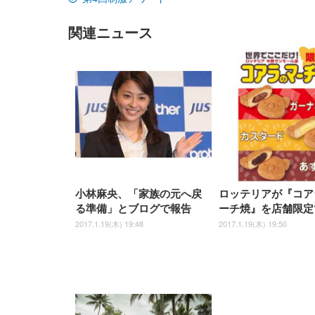
子 テレワーク 疲れない 跳ね
ーツ 薄型 レギュラー 1回使い
／デスクチェア メッシュチェ
ーツ 厚型 ワイド 42枚x2袋(84
EV3240X-WT | 31.5型4K
EV2740X-WT | 27.0型4K
ク付
上げ式アームレスト コンパク
捨て 無香料 ホワイト 300枚
ア 人間工学 疲れない ブラッ
枚) ホワイト(吸収面:ライトブ
UHD・USB Type-C・ホワイ
UHD・USB Type-C・ホワイ
ト 約105度ロッキング pc 事務
￥105,595
￥109,572
ク
ルー)
￥4
ト
ト
関連ニュース
￥5,699
￥3,373
￥27,999
￥3,234
椅子 360度回転 座面昇降 強化
ナイロン樹脂ベース 通気性メ
ッシュ 在宅ワーク H-
WY01(黒網+黒枠+黒足)
小林麻央、「家族の元へ戻
ロッテリアが『コア
る準備」とブログで報告
ーチ焼』を店舗限定
2017.1.19(木) 19:48
2017.1.19(木) 19:50