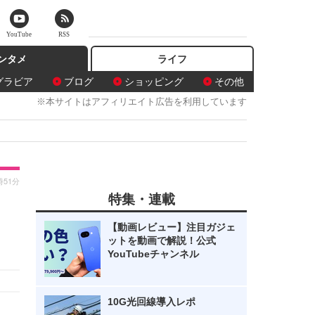
YouTube
RSS
ンタメ
ライフ
グラビア
ブログ
ショッピング
その他
※本サイトはアフィリエイト広告を利用しています
時51分
特集・連載
【動画レビュー】注目ガジェ
ットを動画で解説！公式
YouTubeチャンネル
10G光回線導入レポ