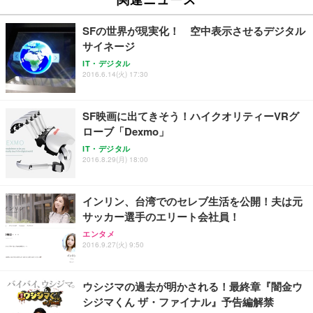
￥27,999
￥3,234
￥109,572
SFの世界が現実化！ 空中表示させるデジタル
サイネージ
Sezlife オフィスチェア デスクチェア 疲れない テレ
【純正品】27"ゲーミングモニター DualSense 充電
ネオ・ルーライフ ネオ・オムツ L 中型犬用 26枚入
IT・デジタル
ワーク チェア 強化バックレスト 30度ロッキング機
フック付き（CFI-ZDM1J）
り 単品
2016.6.14(火) 17:30
能 人間工学 椅子 腰サポート 90度跳ね上げ式アーム
レスト 3Dヘッドレスト ハンガー付き 高反発クッシ
￥49,979
￥1,800
￥7,680
ョン PCチェア 通気性メッシュ ゲーミング/勉強/事
SF映画に出てきそう！ハイクオリティーVRグ
務用 おしゃれ パソコンチェア (ブラック)
ローブ「Dexmo」
Sezlife オフィスチェア デスクチェア 疲れない テレ
【整備済み品】Dell E2724HS 27インチ 液晶モニタ
Smart Basic(スマートベーシック) 【Amazon.co.jp
IT・デジタル
ワーク チェア 強化バックレスト 30度ロッキング機
ー フルHD（1920×1080）VA 非光沢 HDMI/DisplayP
限定】 Smart Basic アイリスオーヤマ ペットシーツ
2016.8.29(月) 18:00
能 人間工学 椅子 腰サポート 90度跳ね上げ式アーム
ort/VGA スピーカー内蔵 高さ調整 スイベル VESA対
超厚型 お徳用 ワイド 100枚入 (x 1) (ケース販売)
レスト 3Dヘッドレスト ハンガー付き 高反発クッシ
応 ComfortView ビジネス向け
￥7,680
￥15,800
￥3,670
ョン PCチェア 通気性メッシュ ゲーミング/勉強/事
インリン、台湾でのセレブ生活を公開！夫は元
務用 おしゃれ パソコンチェア (ホワイト)
サッカー選手のエリート会社員！
ANDWINT オフィスチェア デスクチェア 肘なし メ
【MiniLED/24.5inch/280Hz/FHD】GRAPHT THE S
アイリスオーヤマ ペットシーツ 超厚型 お徳用 レギ
ッシュ 通気性 ランバーサポート付き 腰サポート ガ
HOOTER Gaming Monitor 24” Essential ゲーミン
エンタメ
ュラー 200枚入【Amazon.co.jp限定】
ス圧無段階昇降 360度回転 キャスター付き コンパク
グモニター QD 24.5インチ 1ms FHD 量子ドット 残
2016.9.27(火) 9:50
ト 幅52×奥行58.5×高さ84～96cm テレワーク 在宅
像低減 (3年保証 | 輝点保証 | 日本メーカー)
￥3,731
￥4,139
￥34,980
勤務 ブラック
ウシジマの過去が明かされる！最終章『闇金ウ
シジマくん ザ・ファイナル』予告編解禁