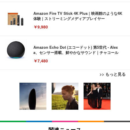
Amazon Fire TV Stick 4K Plus | 映画館のような4K
体験 | ストリーミングメディアプレイヤー
￥9,980
Amazon Echo Dot (エコードット) 第5世代 - Alex
a、センサー搭載、鮮やかなサウンド｜チャコール
￥7,480
>> もっと見る
[EdoErgo] オフィスチェア 椅子 テレワーク 疲れな
EIZO ビジネス向けプレミアムモニター | FlexScan
Amazonベーシック ペットシーツ 薄型 レギュラー 1
い 跳ね上げ式アームレスト コンパクト 約105度ロッ
EV3240X-WT | 31.5型4K UHD・USB Type-C・ホワ
回使い捨て 無香料 ホワイト 300枚
キング pc 事務椅子 360度回転 座面昇降 強化ナイロ
イト
ン樹脂ベース 通気性メッシュ 在宅ワーク H-WY01
￥3,373
￥5,699
￥105,595
(黒網+黒枠+黒足)
EIZO ビジネス向けプレミアムモニター | FlexScan
SIHOO B100 オフィスチェア／デスクチェア メッシ
Amazonベーシック ペットシーツ 厚型 ワイド 42枚
EV2740X-WT | 27.0型4K UHD・USB Type-C・ホワ
ュチェア 人間工学 疲れない ブラック
x2袋(84枚) ホワイト(吸収面:ライトブルー)
関連ニュース
イト