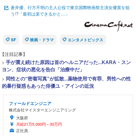
蒼井優、行方不明の主人公役で東京国際映画祭主演女優賞を狙
う!?「最初は楽できるかと…」
SF
映画・ドラマ
エンタメトピックス
【注目記事】
>
手が震え続けた原因は首のヘルニアだった...KARA・スン
ヨン、症状の悪化を告白「治療中だ」
>
同性との“密着写真”が拡散...薬物使用で有罪、男性への性
的暴行疑惑もあった俳優ユ・アインの近況
フィールドエンジニア
株式会社マイスターエンジニアリング
大阪府
月給21万5,000円～30万円
正社員