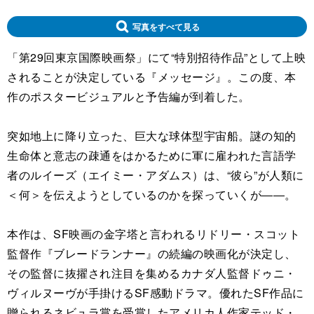
写真をすべて見る
「第29回東京国際映画祭」にて“特別招待作品”として上映
されることが決定している『メッセージ』。この度、本
作のポスタービジュアルと予告編が到着した。
突如地上に降り立った、巨大な球体型宇宙船。謎の知的
生命体と意志の疎通をはかるために軍に雇われた言語学
者のルイーズ（エイミー・アダムス）は、“彼ら”が人類に
＜何＞を伝えようとしているのかを探っていくが――。
本作は、SF映画の金字塔と言われるリドリー・スコット
監督作『ブレードランナー』の続編の映画化が決定し、
その監督に抜擢され注目を集めるカナダ人監督ドゥニ・
ヴィルヌーヴが手掛けるSF感動ドラマ。優れたSF作品に
贈られるネビュラ賞を受賞したアメリカ人作家テッド・