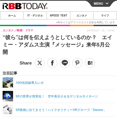
MENU
CLOSE
ホーム
IT・デジタル
SPEED TEST
エンタメ
ライフ
ホーム
IT・デジタル
エンタメ
映画・ドラマ
2016.9.27（火）10:42
“彼ら”は何を伝えようとしているのか？ エイ
IT・デジタルTOP
スマートフォン
SPEED TEST
ミー・アダムス主演『メッセージ』来年5月公
ネタ
ガジェット・ツール
開
エンタメ
ショッピング
その他
エンタメTOP
映画・ドラマ
ライフ
韓流・K-POP
韓国・芸能
注目記事
ライフTOP
グルメ
リリース一覧
音楽
スポーツ
10G光回線導入レポ
ペット
ショッピング
プッシュ通知の停止方法
グラビア
ブログ
その他
SFの世界が現実化！ 空中表示させるデジタルサイネージ
ショッピング
その他
SF映画に出てきそう！ハイクオリティーVRグローブ「Dexmo」