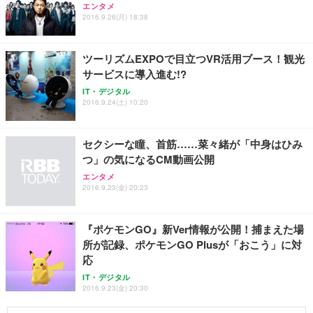
エンタメ
2016.9.26(月) 18:38
ツーリズムEXPOで目立つVR活用ブース！観光
サービスに導入進む!?
IT・デジタル
2016.9.24(土) 10:20
セクシーな瞳、首筋……菜々緒が「中身はひみ
つ」の気になるCM動画公開
エンタメ
2016.9.23(金) 20:23
『ポケモンGO』新Ver情報が公開！捕まえた場
所が記録、ポケモンGO Plusが「おこう」に対
応
IT・デジタル
2016.9.23(金) 20:30