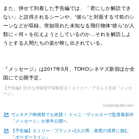
また、併せて到着した予告編では、「君にしか解読でき
ない」と説得されるシーンや、“彼ら”と対面する寸前のシ
ーンなどが収録。突如現れた未知なる飛行物体“彼ら”が人
類に＜何＞を伝えようとしているのか…それを解読しよ
うとする人間たちの姿が映し出されている。
『メッセージ』は2017年5月、TOHOシネマズ新宿ほか全
国にて公開予定。
【予告編】巨大な球体型宇宙船現る！エイミー・アダムス主演『メッセ
ージ』
《cinemacafe.net》
ヴェネチア映画祭でも絶賛！ ドゥニ・ヴィルヌーヴ監督最新作
『メッセージ』が来年公開へ
【予告編】エミリー・ブラント×2人の男…善悪の境界に挑む
『ボーダーライン』