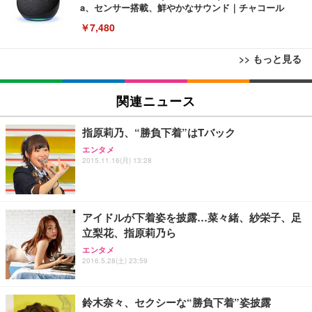
a、センサー搭載、鮮やかなサウンド｜チャコール
￥7,480
>> もっと見る
[EdoErgo] オフィスチェア 椅子 テレワーク 疲れな
EIZO ビジネス向けプレミアムモニター | FlexScan
Amazonベーシック ペットシーツ 薄型 レギュラー 1
い 跳ね上げ式アームレスト コンパクト 約105度ロッ
EV3240X-WT | 31.5型4K UHD・USB Type-C・ホワ
関連ニュース
回使い捨て 無香料 ホワイト 300枚
キング pc 事務椅子 360度回転 座面昇降 強化ナイロ
イト
ン樹脂ベース 通気性メッシュ 在宅ワーク H-WY01
￥3,373
￥5,699
￥105,595
指原莉乃、“勝負下着”はTバック
(黒網+黒枠+黒足)
エンタメ
2015.11.16(月) 13:28
EIZO ビジネス向けプレミアムモニター | FlexScan
SIHOO B100 オフィスチェア／デスクチェア メッシ
Amazonベーシック ペットシーツ 厚型 ワイド 42枚
EV2740X-WT | 27.0型4K UHD・USB Type-C・ホワ
ュチェア 人間工学 疲れない ブラック
x2袋(84枚) ホワイト(吸収面:ライトブルー)
イト
￥27,999
￥3,234
￥109,572
アイドルが下着姿を披露…菜々緒、紗栄子、足
立梨花、指原莉乃ら
Sezlife オフィスチェア デスクチェア 疲れない テレ
エンタメ
【純正品】27"ゲーミングモニター DualSense 充電
ネオ・ルーライフ ネオ・オムツ L 中型犬用 26枚入
ワーク チェア 強化バックレスト 30度ロッキング機
2016.5.28(土) 23:59
フック付き（CFI-ZDM1J）
り 単品
能 人間工学 椅子 腰サポート 90度跳ね上げ式アーム
レスト 3Dヘッドレスト ハンガー付き 高反発クッシ
￥49,979
￥1,800
￥7,680
ョン PCチェア 通気性メッシュ ゲーミング/勉強/事
鈴木奈々、セクシーな“勝負下着”姿披露