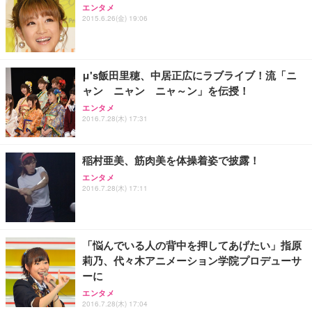
務用 おしゃれ パソコンチェア (ブラック)
エンタメ
Sezlife オフィスチェア デスクチェア 疲れない テレ
【整備済み品】Dell E2724HS 27インチ 液晶モニタ
Smart Basic(スマートベーシック) 【Amazon.co.jp
2015.6.26(金) 19:06
ワーク チェア 強化バックレスト 30度ロッキング機
ー フルHD（1920×1080）VA 非光沢 HDMI/DisplayP
限定】 Smart Basic アイリスオーヤマ ペットシーツ
能 人間工学 椅子 腰サポート 90度跳ね上げ式アーム
ort/VGA スピーカー内蔵 高さ調整 スイベル VESA対
超厚型 お徳用 ワイド 100枚入 (x 1) (ケース販売)
レスト 3Dヘッドレスト ハンガー付き 高反発クッシ
応 ComfortView ビジネス向け
￥7,680
￥15,800
￥3,670
ョン PCチェア 通気性メッシュ ゲーミング/勉強/事
μ's飯田里穂、中居正広にラブライブ！流「ニ
務用 おしゃれ パソコンチェア (ホワイト)
ャン ニャン ニャ～ン」を伝授！
ANDWINT オフィスチェア デスクチェア 肘なし メ
【MiniLED/24.5inch/280Hz/FHD】GRAPHT THE S
アイリスオーヤマ ペットシーツ 超厚型 お徳用 レギ
エンタメ
ッシュ 通気性 ランバーサポート付き 腰サポート ガ
HOOTER Gaming Monitor 24” Essential ゲーミン
ュラー 200枚入【Amazon.co.jp限定】
2016.7.28(木) 17:31
ス圧無段階昇降 360度回転 キャスター付き コンパク
グモニター QD 24.5インチ 1ms FHD 量子ドット 残
ト 幅52×奥行58.5×高さ84～96cm テレワーク 在宅
像低減 (3年保証 | 輝点保証 | 日本メーカー)
￥3,731
￥4,139
￥34,980
勤務 ブラック
稲村亜美、筋肉美を体操着姿で披露！
エンタメ
2016.7.28(木) 17:11
「悩んでいる人の背中を押してあげたい」指原
莉乃、代々木アニメーション学院プロデューサ
ーに
エンタメ
2016.7.28(木) 17:04