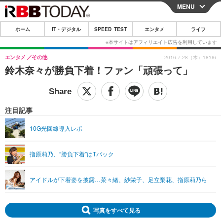
MENU
CLOSE
ホーム
IT・デジタル
SPEED TEST
エンタメ
ライフ
ホーム
IT・デジタル
エンタメ
その他
2016.7.28（木）18:06
鈴木奈々が勝負下着！ファン「頑張って」
IT・デジタルTOP
スマートフォン
SPEED TEST
ネタ
ガジェット・ツール
エンタメ
注目記事
ショッピング
その他
エンタメTOP
映画・ドラマ
ライフ
10G光回線導入レポ
韓流・K-POP
韓国・芸能
ライフTOP
グルメ
リリース一覧
指原莉乃、“勝負下着”はTバック
音楽
スポーツ
ペット
ショッピング
プッシュ通知の停止方法
グラビア
ブログ
その他
アイドルが下着姿を披露…菜々緒、紗栄子、足立梨花、指原莉乃ら
ショッピング
その他
写真をすべて見る