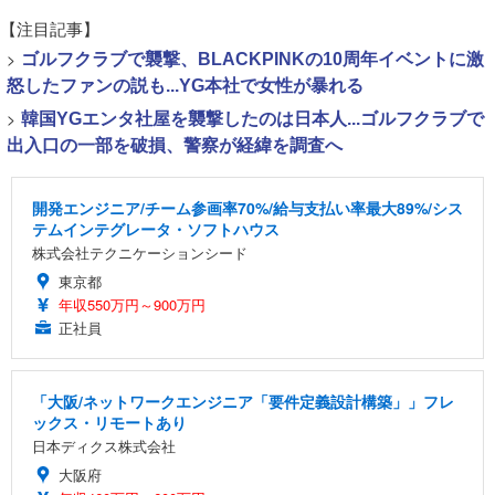
【注目記事】
>
ゴルフクラブで襲撃、BLACKPINKの10周年イベントに激
怒したファンの説も...YG本社で女性が暴れる
>
韓国YGエンタ社屋を襲撃したのは日本人...ゴルフクラブで
出入口の一部を破損、警察が経緯を調査へ
開発エンジニア/チーム参画率70%/給与支払い率最大89%/シス
テムインテグレータ・ソフトハウス
株式会社テクニケーションシード
東京都
年収550万円～900万円
正社員
「大阪/ネットワークエンジニア「要件定義設計構築」」フレ
ックス・リモートあり
日本ディクス株式会社
大阪府