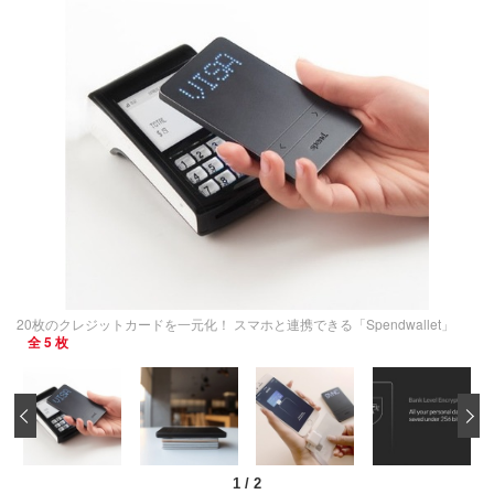
20枚のクレジットカードを一元化！ スマホと連携できる「Spendwallet」
全 5 枚
‹
1
/
2