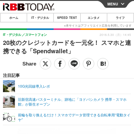
MENU
CLOSE
ホーム
IT・デジタル
SPEED TEST
エンタメ
ライフ
ホーム
IT・デジタル
IT・デジタル
スマートフォン
2016.5.30（月）14:45
20枚のクレジットカードを一元化！ スマホと連
IT・デジタルTOP
スマートフォン
SPEED TEST
携できる「Spendwallet」
ネタ
ガジェット・ツール
エンタメ
ショッピング
その他
エンタメTOP
映画・ドラマ
ライフ
注目記事
韓流・K-POP
韓国・芸能
ライフTOP
グルメ
リリース一覧
10G光回線導入レポ
音楽
スポーツ
ペット
ショッピング
プッシュ通知の停止方法
旧新宿高速バスターミナル、跡地に「ヨドバシカメラ 携帯・スマホ
館」が新生オープン
グラビア
ブログ
その他
前輪を取り換えるだけ！スマホでデータ管理できる自転車用“電動タイ
ショッピング
その他
ヤ”