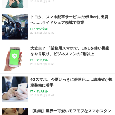
2016.5.25(水) 18:15
トヨタ、スマホ配車サービスの米Uberに出資
へ……ライドシェア領域で協業
IT・デジタル
2016.5.25(水) 13:30
大丈夫？ 「業務用スマホで、LINEを使い機密
をやり取り」ビジネスマンの2割以上
IT・デジタル
2016.5.25(水) 14:55
4Gスマホ、今夏いっきに倍速化……総務省が規
定整備に着手
IT・デジタル
2016.5.25(水) 12:47
【動画】世界一可愛いモフモフなスマホスタン