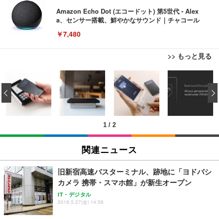
Amazon Echo Dot (エコードット) 第5世代 - Alex
a、センサー搭載、鮮やかなサウンド｜チャコール
￥7,480
>> もっと見る
[EdoErgo] オフィスチェア 椅子 テレワーク 疲れな
EIZO ビジネス向けプレミアムモニター | FlexScan
Amazonベーシック ペットシーツ 薄型 レギュラー 1
い 跳ね上げ式アームレスト コンパクト 約105度ロッ
EV3240X-WT | 31.5型4K UHD・USB Type-C・ホワ
‹
回使い捨て 無香料 ホワイト 300枚
キング pc 事務椅子 360度回転 座面昇降 強化ナイロ
イト
ン樹脂ベース 通気性メッシュ 在宅ワーク H-WY01
￥3,373
￥5,699
￥105,595
(黒網+黒枠+黒足)
1
/
2
EIZO ビジネス向けプレミアムモニター | FlexScan
SIHOO B100 オフィスチェア／デスクチェア メッシ
Amazonベーシック ペットシーツ 厚型 ワイド 42枚
EV2740X-WT | 27.0型4K UHD・USB Type-C・ホワ
ュチェア 人間工学 疲れない ブラック
x2袋(84枚) ホワイト(吸収面:ライトブルー)
関連ニュース
イト
￥27,999
￥3,234
￥109,572
旧新宿高速バスターミナル、跡地に「ヨドバシ
カメラ 携帯・スマホ館」が新生オープン
Sezlife オフィスチェア デスクチェア 疲れない テレ
【純正品】27"ゲーミングモニター DualSense 充電
ネオ・ルーライフ ネオ・オムツ L 中型犬用 26枚入
IT・デジタル
ワーク チェア 強化バックレスト 30度ロッキング機
2016.5.27(金) 14:56
フック付き（CFI-ZDM1J）
り 単品
能 人間工学 椅子 腰サポート 90度跳ね上げ式アーム
レスト 3Dヘッドレスト ハンガー付き 高反発クッシ
￥49,979
￥1,800