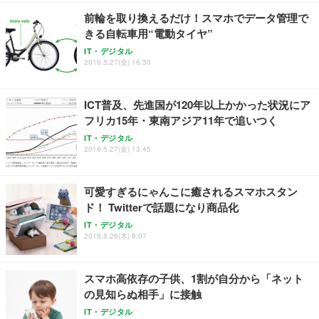
￥7,680
ョン PCチェア 通気性メッシュ ゲーミング/勉強/事
前輪を取り換えるだけ！スマホでデータ管理で
務用 おしゃれ パソコンチェア (ブラック)
きる自転車用“電動タイヤ”
Sezlife オフィスチェア デスクチェア 疲れない テレ
【整備済み品】Dell E2724HS 27インチ 液晶モニタ
Smart Basic(スマートベーシック) 【Amazon.co.jp
IT・デジタル
ワーク チェア 強化バックレスト 30度ロッキング機
ー フルHD（1920×1080）VA 非光沢 HDMI/DisplayP
限定】 Smart Basic アイリスオーヤマ ペットシーツ
2016.5.27(金) 16:30
能 人間工学 椅子 腰サポート 90度跳ね上げ式アーム
ort/VGA スピーカー内蔵 高さ調整 スイベル VESA対
超厚型 お徳用 ワイド 100枚入 (x 1) (ケース販売)
レスト 3Dヘッドレスト ハンガー付き 高反発クッシ
応 ComfortView ビジネス向け
￥7,680
￥15,800
￥3,670
ョン PCチェア 通気性メッシュ ゲーミング/勉強/事
ICT普及、先進国が120年以上かかった状況にア
務用 おしゃれ パソコンチェア (ホワイト)
フリカ15年・東南アジア11年で追いつく
ANDWINT オフィスチェア デスクチェア 肘なし メ
【MiniLED/24.5inch/280Hz/FHD】GRAPHT THE S
アイリスオーヤマ ペットシーツ 超厚型 お徳用 レギ
ッシュ 通気性 ランバーサポート付き 腰サポート ガ
HOOTER Gaming Monitor 24” Essential ゲーミン
IT・デジタル
ュラー 200枚入【Amazon.co.jp限定】
ス圧無段階昇降 360度回転 キャスター付き コンパク
グモニター QD 24.5インチ 1ms FHD 量子ドット 残
2016.5.27(金) 13:45
ト 幅52×奥行58.5×高さ84～96cm テレワーク 在宅
像低減 (3年保証 | 輝点保証 | 日本メーカー)
￥3,731
￥4,139
￥34,980
勤務 ブラック
可愛すぎるにゃんこに癒されるスマホスタン
ド！ Twitterで話題になり商品化
IT・デジタル
2016.5.26(木) 8:07
スマホ高依存の子供、1割が自分から「ネット
の見知らぬ相手」に接触
IT・デジタル