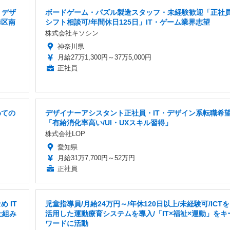
・デザ
ボードゲーム・パズル製造スタッフ・未経験歓迎「正社員
港区南
シフト相談可/年間休日125日」IT・ゲーム業界志望
株式会社キソシン
神奈川県
月給27万1,300円～37万5,000円
正社員
めての
デザイナーアシスタント正社員・IT・デザイン系転職希
「有給消化率高い/UI・UXスキル習得」
株式会社LOP
愛知県
月給31万7,700円～52万円
正社員
 IT
児童指導員/月給24万円～/年休120日以上/未経験可/ICTを
仕組み
活用した運動療育システムを導入/「IT×福祉×運動」をキ
ワードに活動