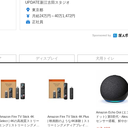
UPDATE新江古田スタジオ
東京都
月給24万円～40万1,472円
正社員
Sponsored by
ア
ディスプレイ
犬用トイレ
Amazon Echo Dot (
Amazon Fire TV Stick 4K
Amazon Fire TV Stick 4K Plus
ドット) 第5世代 - Ale
Select | 4Kの高画質ストリー
| 映画館のような4K体験 | スト
センサー搭載、鮮やか
ミング | ストリーミングメデ
リーミングメディアプレイヤ
サウンド｜チャコール