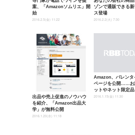
専門家が電話でワインを提
あなたの会社の商品
案、「Amazonソムリエ」開
ゾンで通販できる新
始
ス登場
2016.2.5(金) 11:22
2016.2.2(火) 7:30
Amazon、バレン
ページを公開……お
ットやネット限定品
2016.1.15(金) 11:30
出品や売上促進のノウハウ
を紹介、「Amazon出品大
学」が無料公開
2016.1.20(水) 11:18