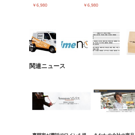
ミングメディアプレイヤー
ミングメディアプレイヤー
￥6,980
￥6,980
関連ニュース
EIZO ビジネス向けプレミア
EIZO ビジネス向けプレミア
【純
[EdoErgo] オフィスチェア 椅
Amazonベーシック ペットシ
SIHOO B100 オフィスチェア
Amazonベーシック ペットシ
ムモニター | FlexScan
ムモニター | FlexScan
ニタ
子 テレワーク 疲れない 跳ね
ーツ 薄型 レギュラー 1回使い
／デスクチェア メッシュチェ
ーツ 厚型 ワイド 42枚x2袋(84
EV3240X-WT | 31.5型4K
EV2740X-WT | 27.0型4K
ク付
上げ式アームレスト コンパク
捨て 無香料 ホワイト 300枚
ア 人間工学 疲れない ブラッ
枚) ホワイト(吸収面:ライトブ
UHD・USB Type-C・ホワイ
UHD・USB Type-C・ホワイ
ト 約105度ロッキング pc 事務
￥105,595
￥109,572
ク
ルー)
￥4
ト
ト
￥5,699
￥3,373
￥27,999
￥3,234
椅子 360度回転 座面昇降 強化
ナイロン樹脂ベース 通気性メ
ッシュ 在宅ワーク H-
WY01(黒網+黒枠+黒足)