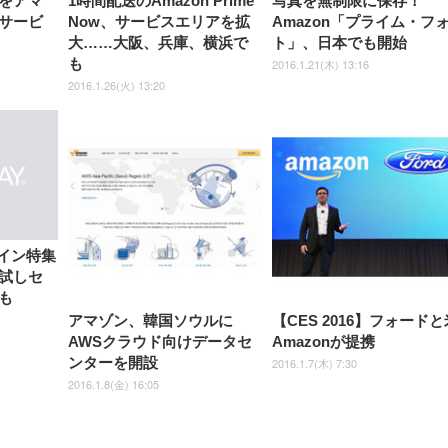
をアマ
1時間配送のAmazon Prime
写真を無制限に保存！
サービ
Now、サービスエリアを拡
Amazon「プライム・フ
大……大阪、兵庫、横浜で
ト」、日本でも開始
も
2016.1.21(木) 13:16
2016.1.26(火) 13:20
タイン特集
試しセ
も
アマゾン、韓国ソウルに
【CES 2016】フォードと
AWSクラウド向けデータセ
Amazonが提携
ンターを開設
2016.1.7(木) 7:30
2016.1.8(金) 16:05