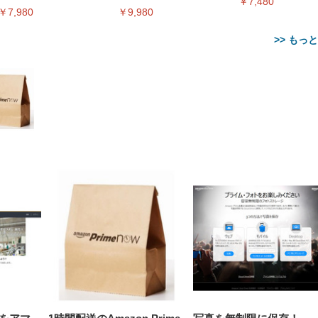
￥7,480
ィアプレイヤー
ー
￥7,980
￥9,980
>> もっ
【整備済み品】Dell
【MiniLED/24.5inch/280Hz/
正品】27"ゲーミングモ
ANDWINT オフィスチ
アイリスオーヤマ ペ
Sezlife オフィスチェア デスク
ネオ・ルーライフ ネオ・オム
E2724HS 27インチ 液晶モ
Sezlife オフィスチェア デスク
Smart Basic(スマートベーシ
GRAPHT THE SHOOTER
ー DualSense 充電フッ
ア デスクチェア 肘なし
シーツ 超厚型 お徳用 
チェア 疲れない テレワーク
ツ L 中型犬用 26枚入り 単品
ニター フル
チェア 疲れない テレワーク
ック) 【Amazon.co.jp限定】
Gaming Monitor 24” Essential
き（CFI-ZDM1J）
ッシュ 通気性 ランバ
ュラー 200枚入
チェア 強化バックレスト 30
HD（1920×1080）VA 非光
チェア 強化バックレスト 30度
Smart Basic アイリスオーヤマ
ーミングモニター QD 24.5イ
ポート付き 腰サポート
【Amazon.co.jp限定】
￥1,800
￥15,800
￥34,980
9,979
度ロッキング機能 人間工学 椅
沢 HDMI/DisplayPort/VGA
ロッキング機能 人間工学 椅子
ペットシーツ 超厚型 お徳用
￥4,139
￥3,731
1ms FHD 量子ドット 残像低減
ス圧無段階昇降 360度
￥7,680
￥7,680
￥3,670
子 腰サポート 90度跳ね上げ
スピーカー内蔵 高さ調整 ス
腰サポート 90度跳ね上げ式ア
ワイド 100枚入 (x 1) (ケース
年保証 | 輝点保証 | 日本メーカ
転 キャスター付き コ
式アームレスト 3Dヘッドレス
イベル VESA対応
ームレスト 3Dヘッドレスト
販売)
クト 幅52×奥行58.5×
ト ハンガー付き 高反発クッシ
ComfortView ビジネス向け
ハンガー付き 高反発クッショ
84～96cm テレワーク
ョン PCチェア 通気性メッシ
ン PCチェア 通気性メッシュ
宅勤務 ブラック
ュ ゲーミング/勉強/事務用 お
ゲーミング/勉強/事務用 おし
しゃれ パソコンチェア (ブラ
ゃれ パソコンチェア (ホワイ
ック)
ト)