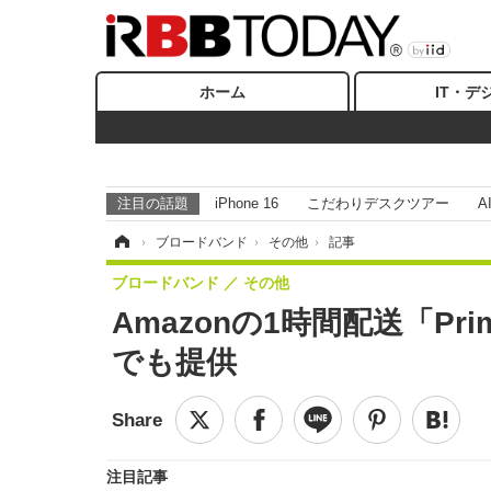
ホーム
IT・デ
注目の話題
iPhone 16
こだわりデスクツアー
A
ホーム
›
ブロードバンド
›
その他
›
記事
ブロードバンド
その他
Amazonの1時間配送「Pr
でも提供
注目記事