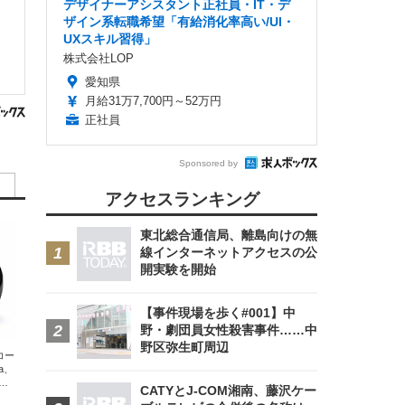
デザイナーアシスタント正社員・IT・デ
ザイン系転職希望「有給消化率高い/UI・
UXスキル習得」
株式会社LOP
愛知県
月給31万7,700円～52万円
正社員
Sponsored by
アクセスランキング
東北総合通信局、離島向けの無
線インターネットアクセスの公
開実験を開始
【事件現場を歩く#001】中
野・劇団員女性殺害事件……中
野区弥生町周辺
エコー
xa、
な
CATYとJ-COM湘南、藤沢ケー