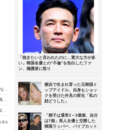
「抱きたいと言われたのに…寛大な方が多
い」韓国名優との“不倫”を告白したファ
ン、擁護派に怒り
横浜で生まれ育った元韓国ト
【プライム感謝祭】ダイソン、コードレス掃除機など8製品を特別価格で提供
ップアイドル、自身もショッ
クを受けた外見の変化「私の
【Amazonランキング】大原優乃＆王林の注目写真が上位にランクイン！
顔どうした」
【Amazon Black Friday】争奪戦となる注目商品はコレ！
「精子は通常2～3億個、自分
は7個」美人女優と交際した
を送る
韓国ラッパー、パイプカット