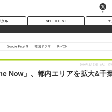
X
ジタル
SPEEDTEST
エ
I
Google Pixel 9
韓国ドラマ
K-POP
2016年2月23日（火） 17
ime Now」、都内エリアを拡大&千