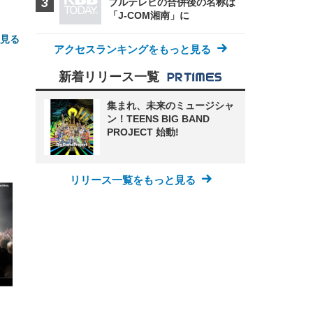
ブルテレビの合併後の名称は
「J-COM湘南」に
と見る
アクセスランキングをもっと見る
新着リリース一覧
集まれ、未来のミュージシャ
ン！TEENS BIG BAND
PROJECT 始動!
FHD】
ェ
ット
リリース一覧をもっと見る
 メ
レギ
 ゲ
ーサ
ンチ
 ガ
 (3
回
ー)
ンパ
高さ
 在