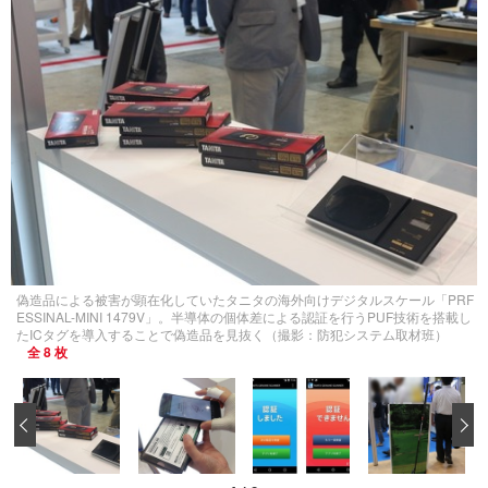
偽造品による被害が顕在化していたタニタの海外向けデジタルスケール「PRF
ESSINAL-MINI 1479V」。半導体の個体差による認証を行うPUF技術を搭載し
たICタグを導入することで偽造品を見抜く（撮影：防犯システム取材班）
全 8 枚
‹