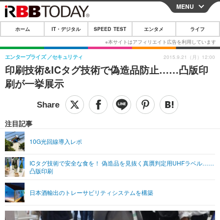
MENU
CLOSE
ホーム
IT・デジタル
SPEED TEST
エンタメ
ライフ
ホーム
IT・デジタル
エンタープライズ
セキュリティ
2015.9.21（月）12:00
印刷技術&ICタグ技術で偽造品防止……凸版印
IT・デジタルTOP
スマートフォン
SPEED TEST
刷が一挙展示
ネタ
ガジェット・ツール
エンタメ
ショッピング
その他
エンタメTOP
映画・ドラマ
ライフ
注目記事
韓流・K-POP
韓国・芸能
ライフTOP
グルメ
リリース一覧
10G光回線導入レポ
音楽
スポーツ
ペット
ショッピング
プッシュ通知の停止方法
ICタグ技術で安全な食を！ 偽造品を見抜く真贋判定用UHFラベル……
凸版印刷
グラビア
ブログ
その他
ショッピング
その他
日本酒輸出のトレーサビリティシステムを構築