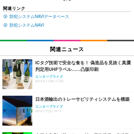
EIZO ビジネス向けプレミアムモニター | FlexScan
SIHOO B100 オフィスチェア／デスクチェア メッシ
Amazonベーシック ペットシーツ 厚型 ワイド 42枚
関連リンク
EV2740X-WT | 27.0型4K UHD・USB Type-C・ホワ
ュチェア 人間工学 疲れない ブラック
x2袋(84枚) ホワイト(吸収面:ライトブルー)
イト
防犯システムNAVIデータベース
￥27,999
￥3,234
￥109,572
防犯システムNAVI
Sezlife オフィスチェア デスクチェア 疲れない テレ
【純正品】27"ゲーミングモニター DualSense 充電
ネオ・ルーライフ ネオ・オムツ L 中型犬用 26枚入
ワーク チェア 強化バックレスト 30度ロッキング機
フック付き（CFI-ZDM1J）
り 単品
関連ニュース
能 人間工学 椅子 腰サポート 90度跳ね上げ式アーム
レスト 3Dヘッドレスト ハンガー付き 高反発クッシ
￥49,979
￥1,800
￥7,680
ョン PCチェア 通気性メッシュ ゲーミング/勉強/事
ICタグ技術で安全な食を！ 偽造品を見抜く真贋
務用 おしゃれ パソコンチェア (ブラック)
判定用UHFラベル……凸版印刷
Sezlife オフィスチェア デスクチェア 疲れない テレ
【整備済み品】Dell E2724HS 27インチ 液晶モニタ
Smart Basic(スマートベーシック) 【Amazon.co.jp
エンタープライズ
ワーク チェア 強化バックレスト 30度ロッキング機
ー フルHD（1920×1080）VA 非光沢 HDMI/DisplayP
限定】 Smart Basic アイリスオーヤマ ペットシーツ
2015.9.17(木) 11:00
能 人間工学 椅子 腰サポート 90度跳ね上げ式アーム
ort/VGA スピーカー内蔵 高さ調整 スイベル VESA対
超厚型 お徳用 ワイド 100枚入 (x 1) (ケース販売)
レスト 3Dヘッドレスト ハンガー付き 高反発クッシ
応 ComfortView ビジネス向け
￥7,680
￥15,800
￥3,670
ョン PCチェア 通気性メッシュ ゲーミング/勉強/事
日本酒輸出のトレーサビリティシステムを構築
務用 おしゃれ パソコンチェア (ホワイト)
エンタープライズ
ANDWINT オフィスチェア デスクチェア 肘なし メ
【MiniLED/24.5inch/280Hz/FHD】GRAPHT THE S
アイリスオーヤマ ペットシーツ 超厚型 お徳用 レギ
2015.7.7(火) 15:11
ッシュ 通気性 ランバーサポート付き 腰サポート ガ
HOOTER Gaming Monitor 24” Essential ゲーミン
ュラー 200枚入【Amazon.co.jp限定】
ス圧無段階昇降 360度回転 キャスター付き コンパク
グモニター QD 24.5インチ 1ms FHD 量子ドット 残
ト 幅52×奥行58.5×高さ84～96cm テレワーク 在宅
像低減 (3年保証 | 輝点保証 | 日本メーカー)
￥3,731
￥4,139
￥34,980
勤務 ブラック