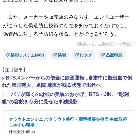
また、メーカーや販売店のみならず、エンドユーザー
がこうした偽造防止技術の存在を知っておくだけでも、
偽造品に対する予防線を張ることができるだろう。
《防犯システム取材班／小菅篤》
防犯システムNAVI
防犯
ICタグ
凸版印刷
【注目記事】
>
BTSメンバーからの借金に飲酒運転...自粛中に脳出血で倒
れた韓国芸人、退院 麻痺が残る状態で出廷へ
>
「パリが輝くのは彼の美貌のおかげ」BTS・JIN、“彫刻
級”の容貌を存分に見せた単独撮影
クラウドエンジニア/クラウド移行・環境構築を担当/有給取得
しやすい職場
株式会社alBee