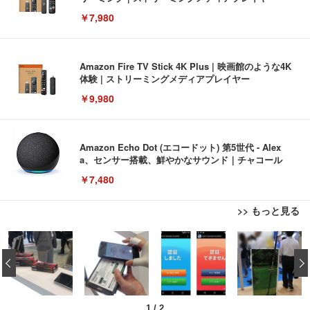
￥7,980
Amazon Fire TV Stick 4K Plus | 映画館のような4K
体験 | ストリーミングメディアプレイヤー
￥9,980
Amazon Echo Dot (エコードット) 第5世代 - Alex
a、センサー搭載、鮮やかなサウンド｜チャコール
￥7,480
>> もっと見る
[EdoErgo] オフィスチェア 椅子 テレワーク 疲れな
EIZO ビジネス向けプレミアムモニター | FlexScan
Amazonベーシック ペットシーツ 薄型 レギュラー 1
い 跳ね上げ式アームレスト コンパクト 約105度ロッ
EV3240X-WT | 31.5型4K UHD・USB Type-C・ホワ
‹
回使い捨て 無香料 ホワイト 300枚
キング pc 事務椅子 360度回転 座面昇降 強化ナイロ
イト
ン樹脂ベース 通気性メッシュ 在宅ワーク H-WY01
￥3,373
￥5,699
￥105,595
(黒網+黒枠+黒足)
1
/
2