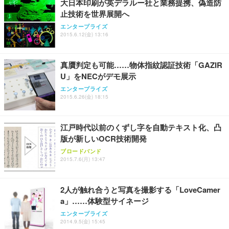
大日本印刷が英デラルー社と業務提携、偽造防
止技術を世界展開へ
エンタープライズ
2015.6.12(金) 13:16
真贋判定も可能……物体指紋認証技術「GAZIR
U」をNECがデモ展示
エンタープライズ
2015.6.26(金) 18:15
江戸時代以前のくずし字を自動テキスト化、凸
版が新しいOCR技術開発
ブロードバンド
2015.7.6(月) 13:47
2人が触れ合うと写真を撮影する「LoveCamer
a」……体験型サイネージ
エンタープライズ
2014.9.5(金) 15:45