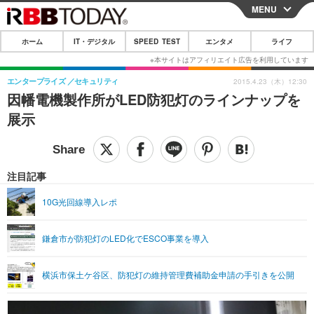
MENU
CLOSE
ホーム
IT・デジタル
SPEED TEST
エンタメ
ライフ
ホーム
IT・デジタル
エンタープライズ
セキュリティ
2015.4.23（木）12:30
因幡電機製作所がLED防犯灯のラインナップを
IT・デジタルTOP
スマートフォン
SPEED TEST
展示
ネタ
ガジェット・ツール
エンタメ
ショッピング
その他
エンタメTOP
映画・ドラマ
ライフ
注目記事
韓流・K-POP
韓国・芸能
ライフTOP
グルメ
リリース一覧
10G光回線導入レポ
音楽
スポーツ
ペット
ショッピング
プッシュ通知の停止方法
鎌倉市が防犯灯のLED化でESCO事業を導入
グラビア
ブログ
その他
ショッピング
その他
横浜市保土ケ谷区、防犯灯の維持管理費補助金申請の手引きを公開