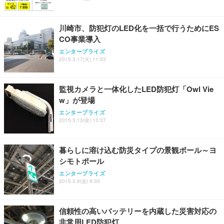
ス圧無段階昇降 360度回転 キャスター付き コンパク
グモニター QD 24.5インチ 1ms FHD 量子ドット 残
ト 幅52×奥行58.5×高さ84～96cm テレワーク 在宅
像低減 (3年保証 | 輝点保証 | 日本メーカー)
￥3,731
￥4,139
￥34,980
勤務 ブラック
川崎市、防犯灯のLED化を一括で行うためにES
CO事業導入
エンタープライズ
2015.3.17(火) 11:53
監視カメラと一体化したLED防犯灯「Owl Vie
w」が登場
エンタープライズ
2015.3.13(金) 13:37
暮らしに溶け込む防災タイプの景観ポール～ヨ
シモトポール
エンタープライズ
2015.3.6(金) 9:30
信頼性の高いバッテリーを内蔵した災害対応の
非常用LED防犯灯