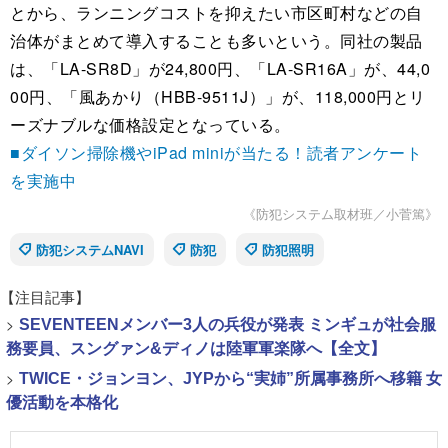
とから、ランニングコストを抑えたい市区町村などの自
治体がまとめて導入することも多いという。同社の製品
は、「LA-SR8D」が24,800円、「LA-SR16A」が、44,0
00円、「風あかり（HBB-9511J）」が、118,000円とリ
ーズナブルな価格設定となっている。
■ダイソン掃除機やiPad miniが当たる！読者アンケート
を実施中
《防犯システム取材班／小菅篤》
防犯システムNAVI
防犯
防犯照明
【注目記事】
>
SEVENTEENメンバー3人の兵役が発表 ミンギュが社会服
務要員、スングァン&ディノは陸軍軍楽隊へ【全文】
>
TWICE・ジョンヨン、JYPから“実姉”所属事務所へ移籍 女
優活動を本格化