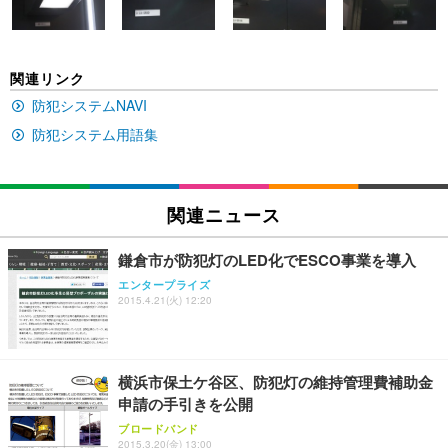
ン樹脂ベース 通気性メッシュ 在宅ワーク H-WY01
￥3,373
￥5,699
￥105,595
(黒網+黒枠+黒足)
EIZO ビジネス向けプレミアムモニター | FlexScan
SIHOO B100 オフィスチェア／デスクチェア メッシ
Amazonベーシック ペットシーツ 厚型 ワイド 42枚
関連リンク
EV2740X-WT | 27.0型4K UHD・USB Type-C・ホワ
ュチェア 人間工学 疲れない ブラック
x2袋(84枚) ホワイト(吸収面:ライトブルー)
イト
防犯システムNAVI
￥27,999
￥3,234
￥109,572
防犯システム用語集
Sezlife オフィスチェア デスクチェア 疲れない テレ
【純正品】27"ゲーミングモニター DualSense 充電
ネオ・ルーライフ ネオ・オムツ L 中型犬用 26枚入
ワーク チェア 強化バックレスト 30度ロッキング機
フック付き（CFI-ZDM1J）
り 単品
関連ニュース
能 人間工学 椅子 腰サポート 90度跳ね上げ式アーム
レスト 3Dヘッドレスト ハンガー付き 高反発クッシ
￥49,979
￥1,800
￥7,680
ョン PCチェア 通気性メッシュ ゲーミング/勉強/事
鎌倉市が防犯灯のLED化でESCO事業を導入
務用 おしゃれ パソコンチェア (ブラック)
エンタープライズ
Sezlife オフィスチェア デスクチェア 疲れない テレ
【整備済み品】Dell E2724HS 27インチ 液晶モニタ
Smart Basic(スマートベーシック) 【Amazon.co.jp
2015.4.21(火) 12:20
ワーク チェア 強化バックレスト 30度ロッキング機
ー フルHD（1920×1080）VA 非光沢 HDMI/DisplayP
限定】 Smart Basic アイリスオーヤマ ペットシーツ
能 人間工学 椅子 腰サポート 90度跳ね上げ式アーム
ort/VGA スピーカー内蔵 高さ調整 スイベル VESA対
超厚型 お徳用 ワイド 100枚入 (x 1) (ケース販売)
レスト 3Dヘッドレスト ハンガー付き 高反発クッシ
応 ComfortView ビジネス向け
￥7,680
￥15,800
￥3,670
ョン PCチェア 通気性メッシュ ゲーミング/勉強/事
横浜市保土ケ谷区、防犯灯の維持管理費補助金
務用 おしゃれ パソコンチェア (ホワイト)
申請の手引きを公開
ANDWINT オフィスチェア デスクチェア 肘なし メ
【MiniLED/24.5inch/280Hz/FHD】GRAPHT THE S
アイリスオーヤマ ペットシーツ 超厚型 お徳用 レギ
ブロードバンド
ッシュ 通気性 ランバーサポート付き 腰サポート ガ
HOOTER Gaming Monitor 24” Essential ゲーミン
ュラー 200枚入【Amazon.co.jp限定】
2015.3.20(金) 13:00