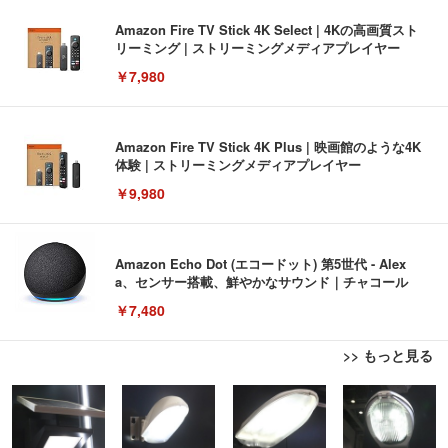
Amazon Fire TV Stick 4K Select | 4Kの高画質スト
リーミング | ストリーミングメディアプレイヤー
￥7,980
Amazon Fire TV Stick 4K Plus | 映画館のような4K
体験 | ストリーミングメディアプレイヤー
￥9,980
Amazon Echo Dot (エコードット) 第5世代 - Alex
a、センサー搭載、鮮やかなサウンド｜チャコール
￥7,480
>> もっと見る
[EdoErgo] オフィスチェア 椅子 テレワーク 疲れな
EIZO ビジネス向けプレミアムモニター | FlexScan
Amazonベーシック ペットシーツ 薄型 レギュラー 1
い 跳ね上げ式アームレスト コンパクト 約105度ロッ
EV3240X-WT | 31.5型4K UHD・USB Type-C・ホワ
回使い捨て 無香料 ホワイト 300枚
キング pc 事務椅子 360度回転 座面昇降 強化ナイロ
イト