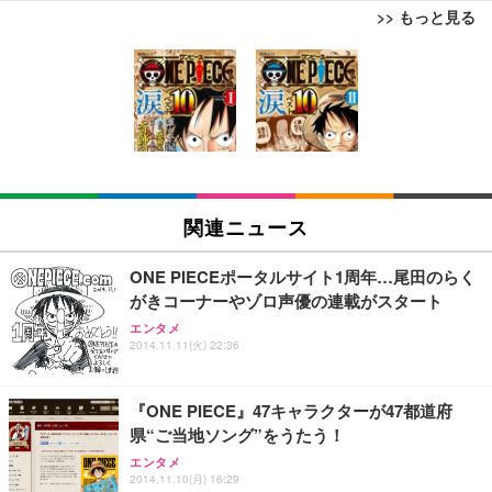
>> もっと見る
[EdoErgo] オフィスチェア 椅子 テレワーク 疲れな
EIZO ビジネス向けプレミアムモニター | FlexScan
Amazonベーシック ペットシーツ 薄型 レギュラー 1
い 跳ね上げ式アームレスト コンパクト 約105度ロッ
EV3240X-WT | 31.5型4K UHD・USB Type-C・ホワ
回使い捨て 無香料 ホワイト 300枚
キング pc 事務椅子 360度回転 座面昇降 強化ナイロ
イト
ン樹脂ベース 通気性メッシュ 在宅ワーク H-WY01
￥3,373
￥5,699
￥105,595
(黒網+黒枠+黒足)
EIZO ビジネス向けプレミアムモニター | FlexScan
SIHOO B100 オフィスチェア／デスクチェア メッシ
Amazonベーシック ペットシーツ 厚型 ワイド 42枚
EV2740X-WT | 27.0型4K UHD・USB Type-C・ホワ
ュチェア 人間工学 疲れない ブラック
x2袋(84枚) ホワイト(吸収面:ライトブルー)
関連ニュース
イト
￥27,999
￥3,234
￥109,572
ONE PIECEポータルサイト1周年…尾田のらく
がきコーナーやゾロ声優の連載がスタート
Sezlife オフィスチェア デスクチェア 疲れない テレ
【純正品】27"ゲーミングモニター DualSense 充電
ネオ・ルーライフ ネオ・オムツ L 中型犬用 26枚入
エンタメ
ワーク チェア 強化バックレスト 30度ロッキング機
2014.11.11(火) 22:36
フック付き（CFI-ZDM1J）
り 単品
能 人間工学 椅子 腰サポート 90度跳ね上げ式アーム
レスト 3Dヘッドレスト ハンガー付き 高反発クッシ
￥49,979
￥1,800
￥7,680
ョン PCチェア 通気性メッシュ ゲーミング/勉強/事
『ONE PIECE』47キャラクターが47都道府
務用 おしゃれ パソコンチェア (ブラック)
県“ご当地ソング”をうたう！
Sezlife オフィスチェア デスクチェア 疲れない テレ
【整備済み品】Dell E2724HS 27インチ 液晶モニタ
Smart Basic(スマートベーシック) 【Amazon.co.jp
エンタメ
ワーク チェア 強化バックレスト 30度ロッキング機
ー フルHD（1920×1080）VA 非光沢 HDMI/DisplayP
限定】 Smart Basic アイリスオーヤマ ペットシーツ
2014.11.10(月) 16:29
能 人間工学 椅子 腰サポート 90度跳ね上げ式アーム
ort/VGA スピーカー内蔵 高さ調整 スイベル VESA対
超厚型 お徳用 ワイド 100枚入 (x 1) (ケース販売)