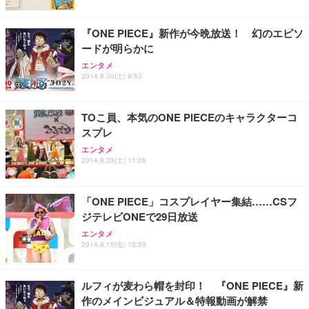
レスト 3Dヘッドレスト ハンガー付き 高反発クッシ
応 ComfortView ビジネス向け
￥7,680
￥15,800
￥3,670
ョン PCチェア 通気性メッシュ ゲーミング/勉強/事
『ONE PIECE』新作が今晩放送！ 幻のエピソ
務用 おしゃれ パソコンチェア (ホワイト)
ードが明らかに
ANDWINT オフィスチェア デスクチェア 肘なし メ
【MiniLED/24.5inch/280Hz/FHD】GRAPHT THE S
アイリスオーヤマ ペットシーツ 超厚型 お徳用 レギ
ッシュ 通気性 ランバーサポート付き 腰サポート ガ
HOOTER Gaming Monitor 24” Essential ゲーミン
エンタメ
ュラー 200枚入【Amazon.co.jp限定】
ス圧無段階昇降 360度回転 キャスター付き コンパク
グモニター QD 24.5インチ 1ms FHD 量子ドット 残
2014.8.30(土) 9:53
ト 幅52×奥行58.5×高さ84～96cm テレワーク 在宅
像低減 (3年保証 | 輝点保証 | 日本メーカー)
￥3,731
￥4,139
￥34,980
勤務 ブラック
TOこ員、本気のONE PIECEのキャラクターコ
スプレ
エンタメ
2014.8.23(土) 11:26
「ONE PIECE」コスプレイヤー集結……CSフ
ジテレビONEで29日放送
エンタメ
2014.8.15(金) 12:59
ルフィが麦わら帽を封印！ 『ONE PIECE』新
作のメインビジュアル＆特報動画が解禁