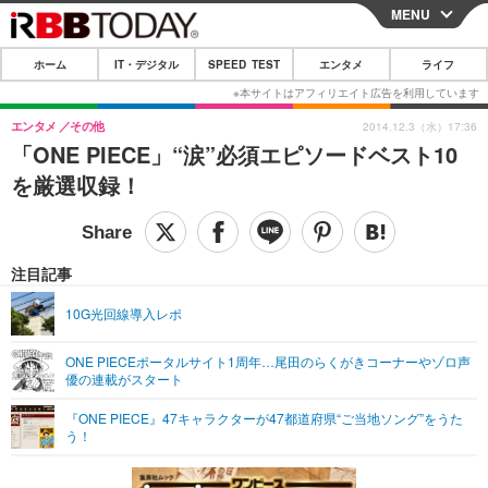
MENU
CLOSE
ホーム
IT・デジタル
SPEED TEST
エンタメ
ライフ
ホーム
IT・デジタル
エンタメ
その他
2014.12.3（水）17:36
「ONE PIECE」“涙”必須エピソードベスト10
IT・デジタルTOP
スマートフォン
SPEED TEST
を厳選収録！
ネタ
ガジェット・ツール
エンタメ
ショッピング
その他
エンタメTOP
映画・ドラマ
ライフ
注目記事
韓流・K-POP
韓国・芸能
ライフTOP
グルメ
リリース一覧
10G光回線導入レポ
音楽
スポーツ
ペット
ショッピング
プッシュ通知の停止方法
ONE PIECEポータルサイト1周年…尾田のらくがきコーナーやゾロ声
優の連載がスタート
グラビア
ブログ
その他
『ONE PIECE』47キャラクターが47都道府県“ご当地ソング”をうた
ショッピング
その他
う！