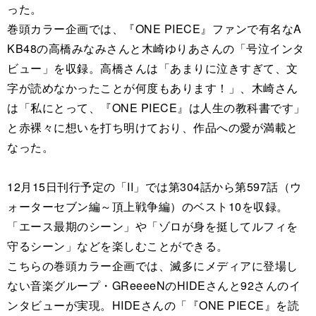
った。
巻頭カラー企画では、『ONE PIECE』ファンで有名なA
KB48の高橋みなみさんと木崎ゆりあさんの「号泣インタ
ビュー」を収録。高橋さんは「あまりに泣きすぎて、文
字が読めなかったことが何度もあります！」、木崎さん
は「私にとって、『ONE PIECE』は人生の教科書です」
と赤裸々に想いを打ち明けており、作品への愛が満載と
なった。
12月15日刊行予定の「II」では第304話から第597話（ウ
ォーターセブン編～頂上戦争編）のベスト10を収録。
「エース最期のシーン」や「ゾロが身を挺してルフィを
守るシーン」などを楽しむことができる。
こちらの巻頭カラー企画では、滅多にメディアに登場し
ない音楽グループ・GReeeeNのHIDEさんと92さんのイ
ンタビューが実現。HIDEさんの「『ONE PIECE』を読