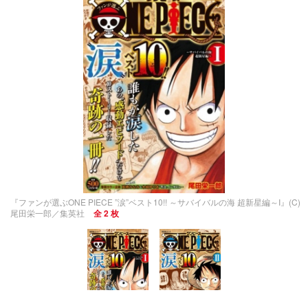
『ファンが選ぶONE PIECE ”涙”ベスト10!! ～サバイバルの海 超新星編～I』(C)
尾田栄一郎／集英社
全 2 枚