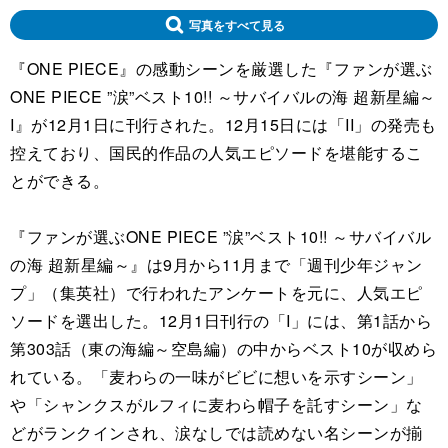
写真をすべて見る
『ONE PIECE』の感動シーンを厳選した『ファンが選ぶ
ONE PIECE ”涙”ベスト10!! ～サバイバルの海 超新星編～
I』が12月1日に刊行された。12月15日には「II」の発売も
控えており、国民的作品の人気エピソードを堪能するこ
とができる。
『ファンが選ぶONE PIECE ”涙”ベスト10!! ～サバイバル
の海 超新星編～』は9月から11月まで「週刊少年ジャン
プ」（集英社）で行われたアンケートを元に、人気エピ
ソードを選出した。12月1日刊行の「I」には、第1話から
第303話（東の海編～空島編）の中からベスト10が収めら
れている。「麦わらの一味がビビに想いを示すシーン」
や「シャンクスがルフィに麦わら帽子を託すシーン」な
どがランクインされ、涙なしでは読めない名シーンが揃