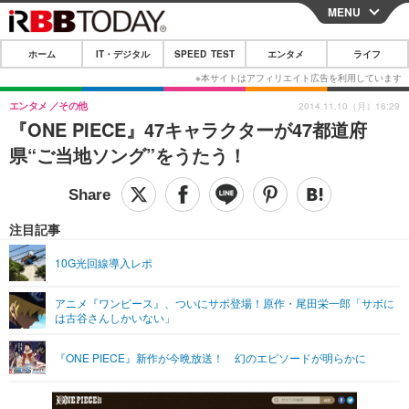
MENU
CLOSE
ホーム
IT・デジタル
SPEED TEST
エンタメ
ライフ
ホーム
IT・デジタル
エンタメ
その他
2014.11.10（月）16:29
『ONE PIECE』47キャラクターが47都道府
IT・デジタルTOP
スマートフォン
SPEED TEST
県“ご当地ソング”をうたう！
ネタ
ガジェット・ツール
エンタメ
ショッピング
その他
エンタメTOP
映画・ドラマ
ライフ
注目記事
韓流・K-POP
韓国・芸能
ライフTOP
グルメ
リリース一覧
10G光回線導入レポ
音楽
スポーツ
ペット
ショッピング
プッシュ通知の停止方法
アニメ『ワンピース』、ついにサボ登場！原作・尾田栄一郎「サボに
は古谷さんしかいない」
グラビア
ブログ
その他
ショッピング
その他
『ONE PIECE』新作が今晩放送！ 幻のエピソードが明らかに