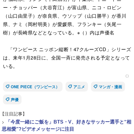
ー・チョッパー（大谷育江）が富山県、ニコ・ロビン
（山口由里子）が奈良県、ウソップ（山口勝平）が香川
県、ナミ（岡村明美）が愛媛県、フランキー（矢尾一
樹）が長崎県などとなっている。※（）内は声優名
「ワンピース ニッポン縦断！47クルーズCD」シリーズ
は、来年1月28日に、全国一斉に発売される予定となって
いる。
《》
ONE PIECE（ワンピース）
アニメ
マンガ・漫画
声優
【注目記事】
>
「今度一緒にご飯を」BTS・V、好きなサッカー選手と“相
思相愛”?ビデオメッセージに注目