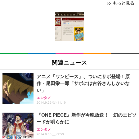
>> もっと見る
[EdoErgo] オフィスチェア 椅子 テレワーク 疲れな
EIZO ビジネス向けプレミアムモニター | FlexScan
Amazonベーシック ペットシーツ 薄型 レギュラー 1
い 跳ね上げ式アームレスト コンパクト 約105度ロッ
EV3240X-WT | 31.5型4K UHD・USB Type-C・ホワ
回使い捨て 無香料 ホワイト 300枚
キング pc 事務椅子 360度回転 座面昇降 強化ナイロ
イト
ン樹脂ベース 通気性メッシュ 在宅ワーク H-WY01
￥3,373
￥5,699
￥105,595
(黒網+黒枠+黒足)
EIZO ビジネス向けプレミアムモニター | FlexScan
SIHOO B100 オフィスチェア／デスクチェア メッシ
Amazonベーシック ペットシーツ 厚型 ワイド 42枚
EV2740X-WT | 27.0型4K UHD・USB Type-C・ホワ
ュチェア 人間工学 疲れない ブラック
x2袋(84枚) ホワイト(吸収面:ライトブルー)
関連ニュース
イト
￥27,999
￥3,234
￥109,572
アニメ『ワンピース』、ついにサボ登場！原
作・尾田栄一郎「サボには古谷さんしかいな
Sezlife オフィスチェア デスクチェア 疲れない テレ
い」
【純正品】27"ゲーミングモニター DualSense 充電
ネオ・ルーライフ ネオ・オムツ L 中型犬用 26枚入
ワーク チェア 強化バックレスト 30度ロッキング機
フック付き（CFI-ZDM1J）
り 単品
エンタメ
能 人間工学 椅子 腰サポート 90度跳ね上げ式アーム
2014.9.26(金) 11:19
レスト 3Dヘッドレスト ハンガー付き 高反発クッシ
￥49,979
￥1,800
￥7,680
ョン PCチェア 通気性メッシュ ゲーミング/勉強/事
『ONE PIECE』新作が今晩放送！ 幻のエピソ
務用 おしゃれ パソコンチェア (ブラック)
ードが明らかに
Sezlife オフィスチェア デスクチェア 疲れない テレ
【整備済み品】Dell E2724HS 27インチ 液晶モニタ
Smart Basic(スマートベーシック) 【Amazon.co.jp
エンタメ
ワーク チェア 強化バックレスト 30度ロッキング機
ー フルHD（1920×1080）VA 非光沢 HDMI/DisplayP
限定】 Smart Basic アイリスオーヤマ ペットシーツ
2014.8.30(土) 9:53
能 人間工学 椅子 腰サポート 90度跳ね上げ式アーム
ort/VGA スピーカー内蔵 高さ調整 スイベル VESA対
超厚型 お徳用 ワイド 100枚入 (x 1) (ケース販売)