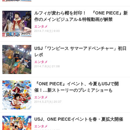
レスト 3Dヘッドレスト ハンガー付き 高反発クッシ
応 ComfortView ビジネス向け
￥7,680
￥15,800
￥3,670
ョン PCチェア 通気性メッシュ ゲーミング/勉強/事
ルフィが麦わら帽を封印！ 『ONE PIECE』新
務用 おしゃれ パソコンチェア (ホワイト)
作のメインビジュアル＆特報動画が解禁
ANDWINT オフィスチェア デスクチェア 肘なし メ
【MiniLED/24.5inch/280Hz/FHD】GRAPHT THE S
アイリスオーヤマ ペットシーツ 超厚型 お徳用 レギ
ッシュ 通気性 ランバーサポート付き 腰サポート ガ
HOOTER Gaming Monitor 24” Essential ゲーミン
エンタメ
ュラー 200枚入【Amazon.co.jp限定】
ス圧無段階昇降 360度回転 キャスター付き コンパク
グモニター QD 24.5インチ 1ms FHD 量子ドット 残
2014.7.19(土) 9:00
ト 幅52×奥行58.5×高さ84～96cm テレワーク 在宅
像低減 (3年保証 | 輝点保証 | 日本メーカー)
￥3,731
￥4,139
￥34,980
勤務 ブラック
USJ「ワンピース サマーアドベンチャー」初日
レポ
エンタメ
2014.7.8(火) 21:08
『ONE PIECE』イベント、今夏もUSJで開
催！…新ストーリーのプレミアショーも
エンタメ
2014.5.27(火) 20:37
USJ、ONE PIECEイベントを春・夏拡大開催
エンタメ