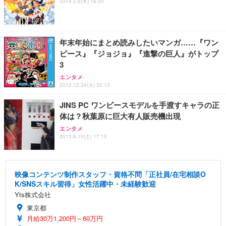
2014.2.6(木) 16:20
年末年始にまとめ読みしたいマンガ……『ワン
ピース』『ジョジョ』『進撃の巨人』がトップ
3
エンタメ
2013.12.24(火) 20:13
JINS PC ワンピースモデルを手渡すキャラの正
体は？秋葉原に巨大有人販売機出現
エンタメ
2013.8.10(土) 17:15
映像コンテンツ制作スタッフ・資格不問「正社員/在宅相談O
K/SNSスキル習得」女性活躍中・未経験歓迎
Yts株式会社
東京都
月給30万1,200円～60万円