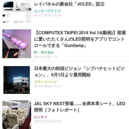
レイパネルの新会社「JOLED」設立
エンタープライズ
2014.7.31(木) 16:29
【COMPUTEX TAIPEI 2014 Vol.14(動画)】部屋
に置いたたくさんのLED照明をアプリでコント
ロールできる「Gunilamp」
IT・デジタル
2014.6.4(水) 1:17
日本最大の街頭ビジョン「シブハチヒットビジ
ョン」、6月1日より運用開始
ブロードバンド
2014.5.30(金) 15:15
JAL SKY NEXT登場……全席本革シート、LED
照明［フォトレポート］
エンタメ
2014.5.27(火) 21:35