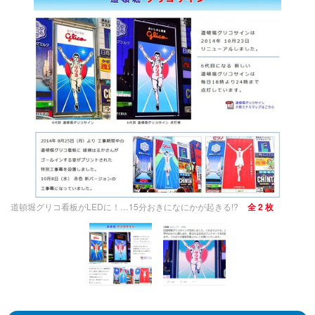
道頓堀グリコ看板がLEDに！…15分おきになにかが起きる!?
全 2 枚