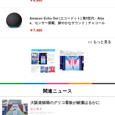
Amazon Echo Dot (エコードット) 第5世代 - Alex
a、センサー搭載、鮮やかなサウンド｜チャコール
￥7,480
>> もっと見る
[EdoErgo] オフィスチェア 椅子 テレワーク 疲れな
EIZO ビジネス向けプレミアムモニター | FlexScan
Amazonベーシック ペットシーツ 薄型 レギュラー 1
い 跳ね上げ式アームレスト コンパクト 約105度ロッ
EV3240X-WT | 31.5型4K UHD・USB Type-C・ホワ
回使い捨て 無香料 ホワイト 300枚
キング pc 事務椅子 360度回転 座面昇降 強化ナイロ
イト
ン樹脂ベース 通気性メッシュ 在宅ワーク H-WY01
￥3,373
￥5,699
￥105,595
(黒網+黒枠+黒足)
EIZO ビジネス向けプレミアムモニター | FlexScan
SIHOO B100 オフィスチェア／デスクチェア メッシ
Amazonベーシック ペットシーツ 厚型 ワイド 42枚
EV2740X-WT | 27.0型4K UHD・USB Type-C・ホワ
ュチェア 人間工学 疲れない ブラック
x2袋(84枚) ホワイト(吸収面:ライトブルー)
関連ニュース
イト
￥27,999
￥3,234
￥109,572
大阪道頓堀のグリコ看板が綾瀬はるかに
エンタメ
Sezlife オフィスチェア デスクチェア 疲れない テレ
2014.8.25(月) 14:11
【純正品】27"ゲーミングモニター DualSense 充電
ネオ・ルーライフ ネオ・オムツ L 中型犬用 26枚入