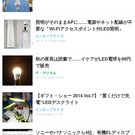
ワーク チェア 強化バックレスト 30度ロッキング機
フック付き（CFI-ZDM1J）
り 単品
能 人間工学 椅子 腰サポート 90度跳ね上げ式アーム
レスト 3Dヘッドレスト ハンガー付き 高反発クッシ
￥49,979
￥1,800
￥7,680
ョン PCチェア 通気性メッシュ ゲーミング/勉強/事
照明がそのままAPに……電源やネット配線が不
務用 おしゃれ パソコンチェア (ブラック)
要な「Wi-Fiアクセスポイント付LED照明」
Sezlife オフィスチェア デスクチェア 疲れない テレ
【整備済み品】Dell E2724HS 27インチ 液晶モニタ
Smart Basic(スマートベーシック) 【Amazon.co.jp
エンタープライズ
ワーク チェア 強化バックレスト 30度ロッキング機
ー フルHD（1920×1080）VA 非光沢 HDMI/DisplayP
限定】 Smart Basic アイリスオーヤマ ペットシーツ
2014.10.17(金) 14:50
能 人間工学 椅子 腰サポート 90度跳ね上げ式アーム
ort/VGA スピーカー内蔵 高さ調整 スイベル VESA対
超厚型 お徳用 ワイド 100枚入 (x 1) (ケース販売)
レスト 3Dヘッドレスト ハンガー付き 高反発クッシ
応 ComfortView ビジネス向け
￥7,680
￥15,800
￥3,670
ョン PCチェア 通気性メッシュ ゲーミング/勉強/事
秋の夜長は読書で……イケアがLED電球を99円
務用 おしゃれ パソコンチェア (ホワイト)
で販売
ANDWINT オフィスチェア デスクチェア 肘なし メ
【MiniLED/24.5inch/280Hz/FHD】GRAPHT THE S
アイリスオーヤマ ペットシーツ 超厚型 お徳用 レギ
ッシュ 通気性 ランバーサポート付き 腰サポート ガ
HOOTER Gaming Monitor 24” Essential ゲーミン
IT・デジタル
ュラー 200枚入【Amazon.co.jp限定】
ス圧無段階昇降 360度回転 キャスター付き コンパク
グモニター QD 24.5インチ 1ms FHD 量子ドット 残
2014.9.19(金) 16:34
ト 幅52×奥行58.5×高さ84～96cm テレワーク 在宅
像低減 (3年保証 | 輝点保証 | 日本メーカー)
￥3,731
￥4,139
￥34,980
勤務 ブラック
【ギフト・ショー 2014 Vol.7】 “置くだけで充
電”LEDデスクライト
エンタープライズ
2014.9.3(水) 17:19
ソニーやパナソニックら4社、有機ELディスプ