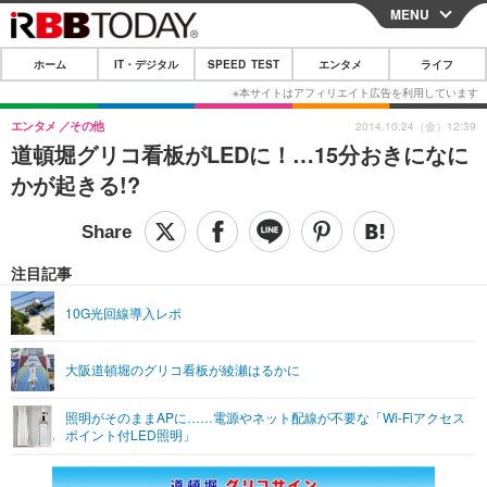
MENU
CLOSE
ホーム
IT・デジタル
SPEED TEST
エンタメ
ライフ
ホーム
IT・デジタル
エンタメ
その他
2014.10.24（金）12:39
道頓堀グリコ看板がLEDに！…15分おきになに
IT・デジタルTOP
スマートフォン
SPEED TEST
かが起きる!?
ネタ
ガジェット・ツール
エンタメ
ショッピング
その他
エンタメTOP
映画・ドラマ
ライフ
注目記事
韓流・K-POP
韓国・芸能
ライフTOP
グルメ
リリース一覧
10G光回線導入レポ
音楽
スポーツ
ペット
ショッピング
プッシュ通知の停止方法
大阪道頓堀のグリコ看板が綾瀬はるかに
グラビア
ブログ
その他
照明がそのままAPに……電源やネット配線が不要な「Wi-Fiアクセス
ショッピング
その他
ポイント付LED照明」