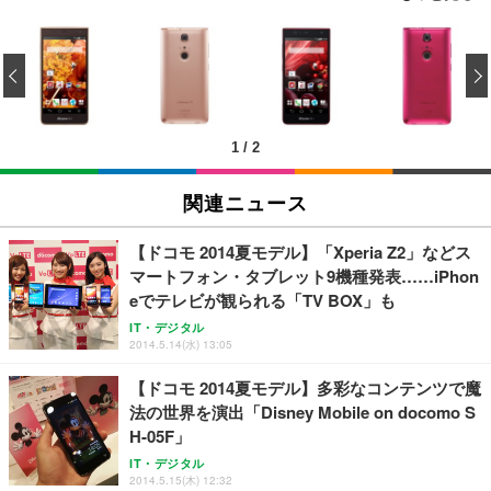
[EdoErgo] オフィスチェア 椅子 テレワーク 疲れな
EIZO ビジネス向けプレミアムモニター | FlexScan
Amazonベーシック ペットシーツ 薄型 レギュラー 1
い 跳ね上げ式アームレスト コンパクト 約105度ロッ
EV3240X-WT | 31.5型4K UHD・USB Type-C・ホワ
‹
回使い捨て 無香料 ホワイト 300枚
キング pc 事務椅子 360度回転 座面昇降 強化ナイロ
イト
ン樹脂ベース 通気性メッシュ 在宅ワーク H-WY01
￥3,373
￥5,699
￥105,595
(黒網+黒枠+黒足)
1
/
2
EIZO ビジネス向けプレミアムモニター | FlexScan
SIHOO B100 オフィスチェア／デスクチェア メッシ
Amazonベーシック ペットシーツ 厚型 ワイド 42枚
EV2740X-WT | 27.0型4K UHD・USB Type-C・ホワ
ュチェア 人間工学 疲れない ブラック
x2袋(84枚) ホワイト(吸収面:ライトブルー)
関連ニュース
イト
￥27,999
￥3,234
￥109,572
【ドコモ 2014夏モデル】「Xperia Z2」などス
マートフォン・タブレット9機種発表……iPhon
Sezlife オフィスチェア デスクチェア 疲れない テレ
eでテレビが観られる「TV BOX」も
【純正品】27"ゲーミングモニター DualSense 充電
ネオ・ルーライフ ネオ・オムツ L 中型犬用 26枚入
ワーク チェア 強化バックレスト 30度ロッキング機
フック付き（CFI-ZDM1J）
り 単品
IT・デジタル
能 人間工学 椅子 腰サポート 90度跳ね上げ式アーム
2014.5.14(水) 13:05
レスト 3Dヘッドレスト ハンガー付き 高反発クッシ
￥49,979
￥1,800
￥7,680
ョン PCチェア 通気性メッシュ ゲーミング/勉強/事
【ドコモ 2014夏モデル】多彩なコンテンツで魔
務用 おしゃれ パソコンチェア (ブラック)
法の世界を演出「Disney Mobile on docomo S
Sezlife オフィスチェア デスクチェア 疲れない テレ
【整備済み品】Dell E2724HS 27インチ 液晶モニタ
Smart Basic(スマートベーシック) 【Amazon.co.jp
H-05F」
ワーク チェア 強化バックレスト 30度ロッキング機
ー フルHD（1920×1080）VA 非光沢 HDMI/DisplayP
限定】 Smart Basic アイリスオーヤマ ペットシーツ
能 人間工学 椅子 腰サポート 90度跳ね上げ式アーム
ort/VGA スピーカー内蔵 高さ調整 スイベル VESA対
超厚型 お徳用 ワイド 100枚入 (x 1) (ケース販売)
IT・デジタル
レスト 3Dヘッドレスト ハンガー付き 高反発クッシ
応 ComfortView ビジネス向け
2014.5.15(木) 12:32