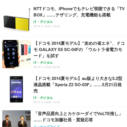
￥7,680
￥15,800
￥3,670
ョン PCチェア 通気性メッシュ ゲーミング/勉強/事
務用 おしゃれ パソコンチェア (ホワイト)
NTTドコモ、iPhoneでもテレビ視聴できる「TV
BOX」……テザリング、充電機能も搭載
ANDWINT オフィスチェア デスクチェア 肘なし メ
【MiniLED/24.5inch/280Hz/FHD】GRAPHT THE S
アイリスオーヤマ ペットシーツ 超厚型 お徳用 レギ
ッシュ 通気性 ランバーサポート付き 腰サポート ガ
HOOTER Gaming Monitor 24” Essential ゲーミン
IT・デジタル
ュラー 200枚入【Amazon.co.jp限定】
ス圧無段階昇降 360度回転 キャスター付き コンパク
グモニター QD 24.5インチ 1ms FHD 量子ドット 残
2014.5.14(水) 15:20
ト 幅52×奥行58.5×高さ84～96cm テレワーク 在宅
像低減 (3年保証 | 輝点保証 | 日本メーカー)
￥3,731
￥4,139
￥34,980
勤務 ブラック
【ドコモ 2014夏モデル】“攻めの省エネ”、ドコ
モ GALAXY S5 SC-04Fの 「ウルトラ省電力モ
ード」を試す
IT・デジタル
2014.5.14(水) 20:30
【ドコモ 2014夏モデル】au版より大きな5.2型
液晶搭載「Xperia Z2 SO-03F」……5月21日発
売
IT・デジタル
2014.5.14(水) 14:20
「音声品質向上とカケホーダイでVoLTE推し」
……ドコモ加藤社長・質疑応答
エンタープライズ