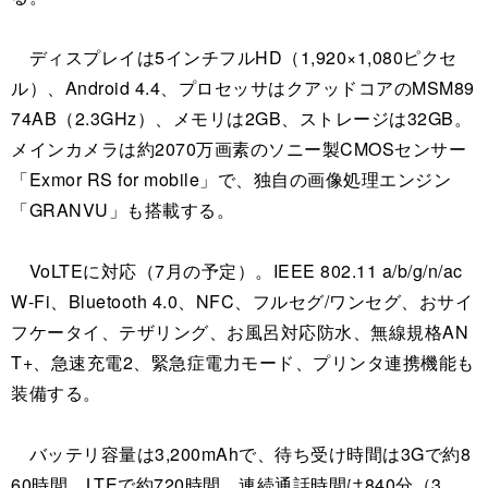
ディスプレイは5インチフルHD（1,920×1,080ピクセ
ル）、Android 4.4、プロセッサはクアッドコアのMSM89
74AB（2.3GHz）、メモリは2GB、ストレージは32GB。
メインカメラは約2070万画素のソニー製CMOSセンサー
「Exmor RS for mobile」で、独自の画像処理エンジン
「GRANVU」も搭載する。
VoLTEに対応（7月の予定）。IEEE 802.11 a/b/g/n/ac
W-Fi、Bluetooth 4.0、NFC、フルセグ/ワンセグ、おサイ
フケータイ、テザリング、お風呂対応防水、無線規格AN
T+、急速充電2、緊急症電力モード、プリンタ連携機能も
装備する。
バッテリ容量は3,200mAhで、待ち受け時間は3Gで約8
60時間、LTEで約720時間、連続通話時間は840分（3