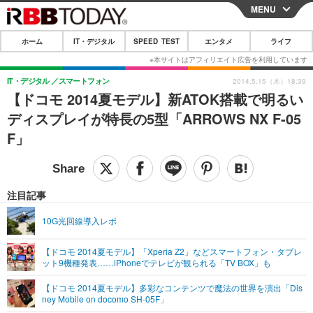
MENU
CLOSE
ホーム
IT・デジタル
SPEED TEST
エンタメ
ライフ
ホーム
IT・デジタル
IT・デジタル
スマートフォン
2014.5.15（木）18:39
【ドコモ 2014夏モデル】新ATOK搭載で明るい
IT・デジタルTOP
スマートフォン
SPEED TEST
ディスプレイが特長の5型「ARROWS NX F-05
ネタ
ガジェット・ツール
F」
エンタメ
ショッピング
その他
エンタメTOP
映画・ドラマ
ライフ
韓流・K-POP
韓国・芸能
注目記事
ライフTOP
グルメ
リリース一覧
音楽
スポーツ
10G光回線導入レポ
ペット
ショッピング
プッシュ通知の停止方法
グラビア
ブログ
その他
【ドコモ 2014夏モデル】「Xperia Z2」などスマートフォン・タブレ
ット9機種発表……iPhoneでテレビが観られる「TV BOX」も
ショッピング
その他
【ドコモ 2014夏モデル】多彩なコンテンツで魔法の世界を演出「Dis
ney Mobile on docomo SH-05F」