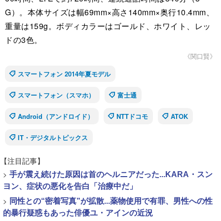
G）。本体サイズは幅69mm×高さ140mm×奥行10.4mm、
重量は159g。ボディカラーはゴールド、ホワイト、レッ
ドの3色。
《関口賢》
スマートフォン 2014年夏モデル
スマートフォン（スマホ）
富士通
Android（アンドロイド）
NTTドコモ
ATOK
IT・デジタルトピックス
【注目記事】
>
手が震え続けた原因は首のヘルニアだった...KARA・スン
ヨン、症状の悪化を告白「治療中だ」
>
同性との“密着写真”が拡散...薬物使用で有罪、男性への性
的暴行疑惑もあった俳優ユ・アインの近況