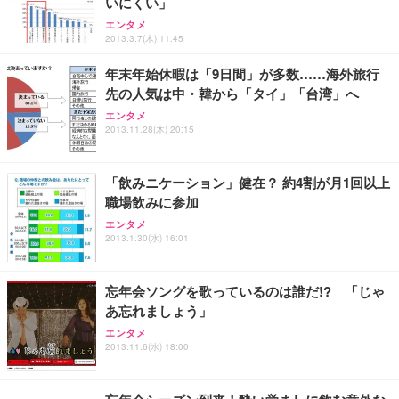
いにくい」
【純正品】27"ゲーミングモニター DualSense 充電
ネオ・ルーライフ ネオ・オムツ L 中型犬用 26枚入
ワーク チェア 強化バックレスト 30度ロッキング機
フック付き（CFI-ZDM1J）
り 単品
エンタメ
能 人間工学 椅子 腰サポート 90度跳ね上げ式アーム
2013.3.7(木) 11:45
レスト 3Dヘッドレスト ハンガー付き 高反発クッシ
￥49,979
￥1,800
￥7,680
ョン PCチェア 通気性メッシュ ゲーミング/勉強/事
年末年始休暇は「9日間」が多数……海外旅行
務用 おしゃれ パソコンチェア (ブラック)
先の人気は中・韓から「タイ」「台湾」へ
Sezlife オフィスチェア デスクチェア 疲れない テレ
【整備済み品】Dell E2724HS 27インチ 液晶モニタ
Smart Basic(スマートベーシック) 【Amazon.co.jp
エンタメ
ワーク チェア 強化バックレスト 30度ロッキング機
ー フルHD（1920×1080）VA 非光沢 HDMI/DisplayP
限定】 Smart Basic アイリスオーヤマ ペットシーツ
2013.11.28(木) 20:15
能 人間工学 椅子 腰サポート 90度跳ね上げ式アーム
ort/VGA スピーカー内蔵 高さ調整 スイベル VESA対
超厚型 お徳用 ワイド 100枚入 (x 1) (ケース販売)
レスト 3Dヘッドレスト ハンガー付き 高反発クッシ
応 ComfortView ビジネス向け
￥7,680
￥15,800
￥3,670
ョン PCチェア 通気性メッシュ ゲーミング/勉強/事
「飲みニケーション」健在？ 約4割が月1回以上
務用 おしゃれ パソコンチェア (ホワイト)
職場飲みに参加
ANDWINT オフィスチェア デスクチェア 肘なし メ
【MiniLED/24.5inch/280Hz/FHD】GRAPHT THE S
アイリスオーヤマ ペットシーツ 超厚型 お徳用 レギ
ッシュ 通気性 ランバーサポート付き 腰サポート ガ
HOOTER Gaming Monitor 24” Essential ゲーミン
エンタメ
ュラー 200枚入【Amazon.co.jp限定】
ス圧無段階昇降 360度回転 キャスター付き コンパク
グモニター QD 24.5インチ 1ms FHD 量子ドット 残
2013.1.30(水) 16:01
ト 幅52×奥行58.5×高さ84～96cm テレワーク 在宅
像低減 (3年保証 | 輝点保証 | 日本メーカー)
￥3,731
￥4,139
￥34,980
勤務 ブラック
忘年会ソングを歌っているのは誰だ!? 「じゃ
あ忘れましょう」
エンタメ
2013.11.6(水) 18:00