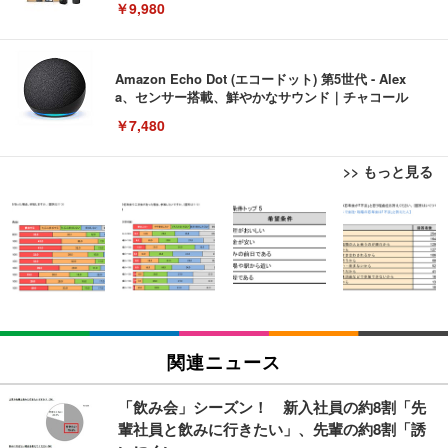
￥9,980
Amazon Echo Dot (エコードット) 第5世代 - Alex
a、センサー搭載、鮮やかなサウンド｜チャコール
￥7,480
>> もっと見る
[EdoErgo] オフィスチェア 椅子 テレワーク 疲れな
EIZO ビジネス向けプレミアムモニター | FlexScan
Amazonベーシック ペットシーツ 薄型 レギュラー 1
い 跳ね上げ式アームレスト コンパクト 約105度ロッ
EV3240X-WT | 31.5型4K UHD・USB Type-C・ホワ
回使い捨て 無香料 ホワイト 300枚
キング pc 事務椅子 360度回転 座面昇降 強化ナイロ
イト
ン樹脂ベース 通気性メッシュ 在宅ワーク H-WY01
￥3,373
￥5,699
￥105,595
(黒網+黒枠+黒足)
EIZO ビジネス向けプレミアムモニター | FlexScan
SIHOO B100 オフィスチェア／デスクチェア メッシ
Amazonベーシック ペットシーツ 厚型 ワイド 42枚
EV2740X-WT | 27.0型4K UHD・USB Type-C・ホワ
ュチェア 人間工学 疲れない ブラック
x2袋(84枚) ホワイト(吸収面:ライトブルー)
関連ニュース
イト
￥27,999
￥3,234
￥109,572
「飲み会」シーズン！ 新入社員の約8割「先
輩社員と飲みに行きたい」、先輩の約8割「誘
Sezlife オフィスチェア デスクチェア 疲れない テレ