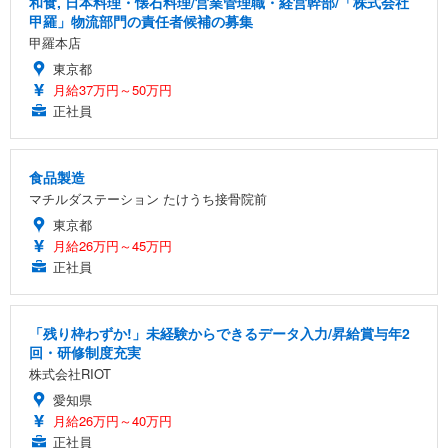
和食, 日本料理・懐石料理/営業管理職・経営幹部/「株式会社
甲羅」物流部門の責任者候補の募集
甲羅本店
東京都
月給37万円～50万円
正社員
食品製造
マチルダステーション たけうち接骨院前
東京都
月給26万円～45万円
正社員
「残り枠わずか!」未経験からできるデータ入力/昇給賞与年2
回・研修制度充実
株式会社RIOT
愛知県
月給26万円～40万円
正社員