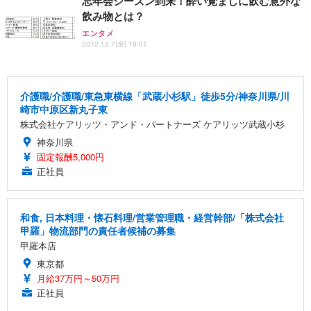
忘年会シーズン到来！酔い覚ましに飲む意外な
飲み物とは？
エンタメ
2012.12.7(金) 18:01
介護職/介護職/東急東横線「武蔵小杉駅」徒歩5分/神奈川県/川
崎市中原区新丸子東
株式会社ケアリッツ・アンド・パートナーズ ケアリッツ武蔵小杉
神奈川県
固定報酬5,000円
正社員
和食, 日本料理・懐石料理/営業管理職・経営幹部/「株式会社
甲羅」物流部門の責任者候補の募集
甲羅本店
東京都
月給37万円～50万円
正社員