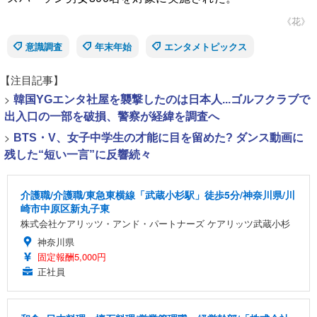
《花》
意識調査
年末年始
エンタメトピックス
【注目記事】
>
韓国YGエンタ社屋を襲撃したのは日本人...ゴルフクラブで
出入口の一部を破損、警察が経緯を調査へ
>
BTS・V、女子中学生の才能に目を留めた? ダンス動画に
残した“短い一言”に反響続々
介護職/介護職/東急東横線「武蔵小杉駅」徒歩5分/神奈川県/川
崎市中原区新丸子東
株式会社ケアリッツ・アンド・パートナーズ ケアリッツ武蔵小杉
神奈川県
固定報酬5,000円
正社員