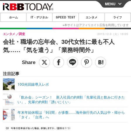
MENU
CLOSE
ホーム
IT・デジタル
SPEED TEST
エンタメ
ライフ
ホーム
IT・デジタル
エンタメ
調査
2013.12.3（火）16:05
会社・職場の忘年会、30代女性に最も不人
IT・デジタルTOP
スマートフォン
SPEED TEST
気……「気を遣う」「業務時間外」
ネタ
ガジェット・ツール
エンタメ
ショッピング
その他
エンタメTOP
映画・ドラマ
ライフ
注目記事
韓流・K-POP
韓国・芸能
ライフTOP
グルメ
リリース一覧
10G光回線導入レポ
音楽
スポーツ
ペット
ショッピング
プッシュ通知の停止方法
「飲み会」シーズン！ 新入社員の約8割「先輩社員と飲みに行きた
い」、先輩の約8割「誘いにくい」
グラビア
ブログ
その他
年末年始休暇は「9日間」が多数……海外旅行先の人気は中・韓から
ショッピング
その他
「タイ」「台湾」へ