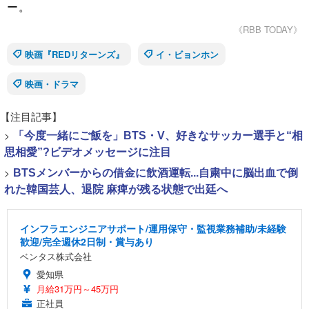
ー。
《RBB TODAY》
映画『REDリターンズ』
イ・ビョンホン
映画・ドラマ
【注目記事】
>
「今度一緒にご飯を」BTS・V、好きなサッカー選手と“相
思相愛”?ビデオメッセージに注目
>
BTSメンバーからの借金に飲酒運転...自粛中に脳出血で倒
れた韓国芸人、退院 麻痺が残る状態で出廷へ
インフラエンジニアサポート/運用保守・監視業務補助/未経験
歓迎/完全週休2日制・賞与あり
ベンタス株式会社
愛知県
月給31万円～45万円
正社員