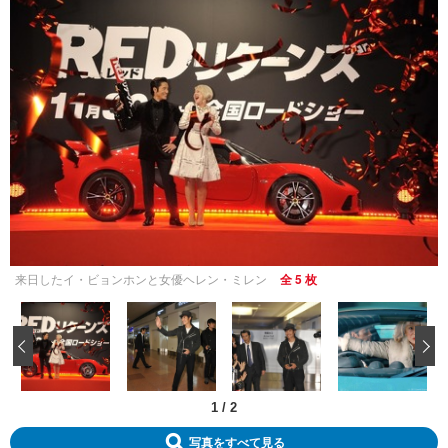
来日したイ・ビョンホンと女優ヘレン・ミレン
全 5 枚
‹
1
/
2
写真をすべて見る