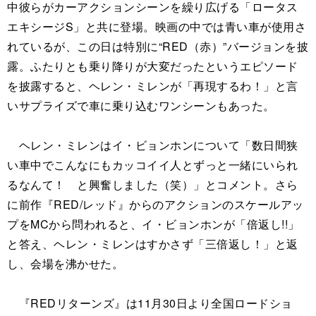
中彼らがカーアクションシーンを繰り広げる「ロータス
エキシージS」と共に登場。映画の中では青い車が使用さ
れているが、この日は特別に“RED（赤）”バージョンを披
露。ふたりとも乗り降りが大変だったというエピソード
を披露すると、ヘレン・ミレンが「再現するわ！」と言
いサプライズで車に乗り込むワンシーンもあった。
ヘレン・ミレンはイ・ビョンホンについて「数日間狭
い車中でこんなにもカッコイイ人とずっと一緒にいられ
るなんて！ と興奮しました（笑）」とコメント。さら
に前作『RED/レッド』からのアクションのスケールアッ
プをMCから問われると、イ・ビョンホンが「倍返し!!」
と答え、ヘレン・ミレンはすかさず「三倍返し！」と返
し、会場を沸かせた。
『REDリターンズ』は11月30日より全国ロードショ