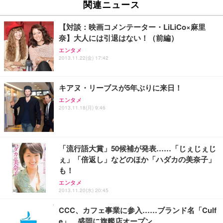
ュチェア 人間工学 疲れない ブラック
x2袋(84枚) ホワイト(吸収面:ライトブルー)
関連ニュース
イト
￥27,999
￥3,234
￥109,572
【対談：映画コメンテーター・LiLiCo×麻里
奈】大人には引退はない！（前編）
Sezlife オフィスチェア デスクチェア 疲れない テレ
【純正品】27"ゲーミングモニター DualSense 充電
ネオ・ルーライフ ネオ・オムツ L 中型犬用 26枚入
エンタメ
ワーク チェア 強化バックレスト 30度ロッキング機
2013.11.22(金) 17:42
フック付き（CFI-ZDM1J）
り 単品
能 人間工学 椅子 腰サポート 90度跳ね上げ式アーム
レスト 3Dヘッドレスト ハンガー付き 高反発クッシ
￥49,979
￥1,800
￥7,680
ョン PCチェア 通気性メッシュ ゲーミング/勉強/事
キアヌ・リーブスが5年ぶりに来日！
務用 おしゃれ パソコンチェア (ブラック)
エンタメ
Sezlife オフィスチェア デスクチェア 疲れない テレ
【整備済み品】Dell E2724HS 27インチ 液晶モニタ
Smart Basic(スマートベーシック) 【Amazon.co.jp
2013.11.18(月) 9:46
ワーク チェア 強化バックレスト 30度ロッキング機
ー フルHD（1920×1080）VA 非光沢 HDMI/DisplayP
限定】 Smart Basic アイリスオーヤマ ペットシーツ
能 人間工学 椅子 腰サポート 90度跳ね上げ式アーム
ort/VGA スピーカー内蔵 高さ調整 スイベル VESA対
超厚型 お徳用 ワイド 100枚入 (x 1) (ケース販売)
レスト 3Dヘッドレスト ハンガー付き 高反発クッシ
応 ComfortView ビジネス向け
￥7,680
￥15,800
￥3,670
ョン PCチェア 通気性メッシュ ゲーミング/勉強/事
「流行語大賞」50候補が発表……「じぇじぇじ
務用 おしゃれ パソコンチェア (ホワイト)
ぇ」「倍返し」などのほか「ハダカの美奈子」
ANDWINT オフィスチェア デスクチェア 肘なし メ
【MiniLED/24.5inch/280Hz/FHD】GRAPHT THE S
アイリスオーヤマ ペットシーツ 超厚型 お徳用 レギ
も！
ッシュ 通気性 ランバーサポート付き 腰サポート ガ
HOOTER Gaming Monitor 24” Essential ゲーミン
ュラー 200枚入【Amazon.co.jp限定】
ス圧無段階昇降 360度回転 キャスター付き コンパク
グモニター QD 24.5インチ 1ms FHD 量子ドット 残
エンタメ
ト 幅52×奥行58.5×高さ84～96cm テレワーク 在宅
像低減 (3年保証 | 輝点保証 | 日本メーカー)
￥3,731
2013.11.20(水) 20:45
￥4,139
￥34,980
勤務 ブラック
CCC、カフェ事業に参入……ブランド名「Culf
e」、盛岡に旗艦店オープン