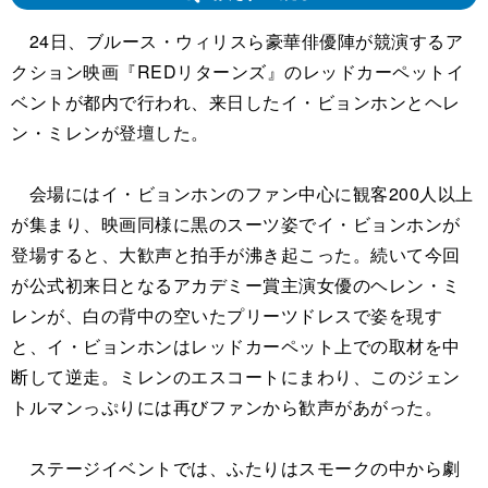
24日、ブルース・ウィリスら豪華俳優陣が競演するア
クション映画『REDリターンズ』のレッドカーペットイ
ベントが都内で行われ、来日したイ・ビョンホンとヘレ
ン・ミレンが登壇した。
会場にはイ・ビョンホンのファン中心に観客200人以上
が集まり、映画同様に黒のスーツ姿でイ・ビョンホンが
登場すると、大歓声と拍手が沸き起こった。続いて今回
が公式初来日となるアカデミー賞主演女優のヘレン・ミ
レンが、白の背中の空いたプリーツドレスで姿を現す
と、イ・ビョンホンはレッドカーペット上での取材を中
断して逆走。ミレンのエスコートにまわり、このジェン
トルマンっぷりには再びファンから歓声があがった。
ステージイベントでは、ふたりはスモークの中から劇