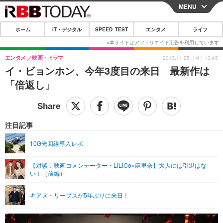
MENU
CLOSE
ホーム
IT・デジタル
SPEED TEST
エンタメ
ライフ
ホーム
IT・デジタル
エンタメ
映画・ドラマ
2013.11.25（月）13:45
イ・ビョンホン、今年3度目の来日 最新作は
IT・デジタルTOP
スマートフォン
SPEED TEST
「倍返し」
ネタ
ガジェット・ツール
エンタメ
ショッピング
その他
エンタメTOP
映画・ドラマ
ライフ
注目記事
韓流・K-POP
韓国・芸能
ライフTOP
グルメ
リリース一覧
10G光回線導入レポ
音楽
スポーツ
ペット
ショッピング
プッシュ通知の停止方法
【対談：映画コメンテーター・LiLiCo×麻里奈】大人には引退はな
い！（前編）
グラビア
ブログ
その他
ショッピング
その他
キアヌ・リーブスが5年ぶりに来日！