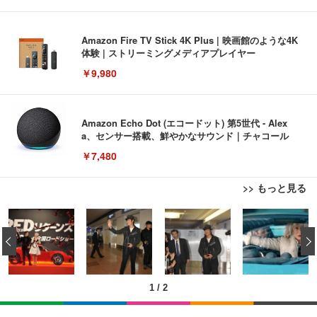
Amazon Fire TV Stick 4K Plus | 映画館のような4K
体験 | ストリーミングメディアプレイヤー
￥9,980
Amazon Echo Dot (エコードット) 第5世代 - Alex
a、センサー搭載、鮮やかなサウンド｜チャコール
￥7,480
>> もっと見る
[EdoErgo] オフィスチェア 椅子 テレワーク 疲れな
EIZO ビジネス向けプレミアムモニター | FlexScan
Amazonベーシック ペットシーツ 薄型 レギュラー 1
い 跳ね上げ式アームレスト コンパクト 約105度ロッ
EV3240X-WT | 31.5型4K UHD・USB Type-C・ホワ
‹
回使い捨て 無香料 ホワイト 300枚
キング pc 事務椅子 360度回転 座面昇降 強化ナイロ
イト
ン樹脂ベース 通気性メッシュ 在宅ワーク H-WY01
￥3,373
￥5,699
￥105,595
(黒網+黒枠+黒足)
1
/
2
EIZO ビジネス向けプレミアムモニター | FlexScan
SIHOO B100 オフィスチェア／デスクチェア メッシ
Amazonベーシック ペットシーツ 厚型 ワイド 42枚
EV2740X-WT | 27.0型4K UHD・USB Type-C・ホワ