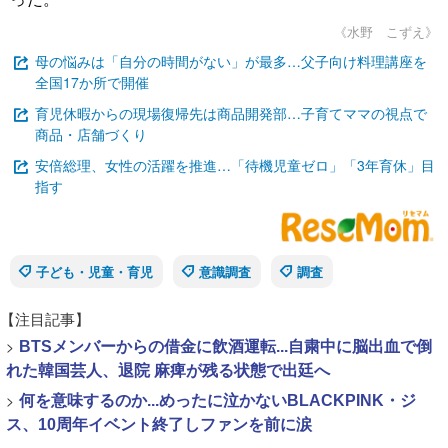
《水野 こずえ》
母の悩みは「自分の時間がない」が最多…父子向け料理講座を
全国17か所で開催
育児休暇からの現場復帰先は商品開発部…子育てママの視点で
商品・店舗づくり
安倍総理、女性の活躍を推進…「待機児童ゼロ」「3年育休」目
指す
子ども・児童・育児
意識調査
調査
【注目記事】
>
BTSメンバーからの借金に飲酒運転...自粛中に脳出血で倒
れた韓国芸人、退院 麻痺が残る状態で出廷へ
>
何を意味するのか...めったに泣かないBLACKPINK・ジ
ス、10周年イベント終了しファンを前に涙