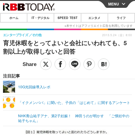
MENU
CLOSE
ホーム
IT・デジタル
SPEED TEST
エンタメ
ライフ
ホーム
IT・デジタル
エンタープライズ
その他
2013.5.24（金）8:00
育児休暇をとってよいと会社にいわれても、5
IT・デジタルTOP
スマートフォン
SPEED TEST
割以上が取得しないと回答
ネタ
ガジェット・ツール
エンタメ
ショッピング
その他
エンタメTOP
映画・ドラマ
ライフ
注目記事
韓流・K-POP
韓国・芸能
ライフTOP
グルメ
リリース一覧
10G光回線導入レポ
音楽
スポーツ
ペット
ショッピング
プッシュ通知の停止方法
「イクメンパパ」に聞いた、子供の「はじめて」に関するアンケート
グラビア
ブログ
その他
NHK青山祐子アナ、第2子妊娠！ 神田うのが明かす 「ご懐妊中の
ショッピング
その他
祐子ちゃん」