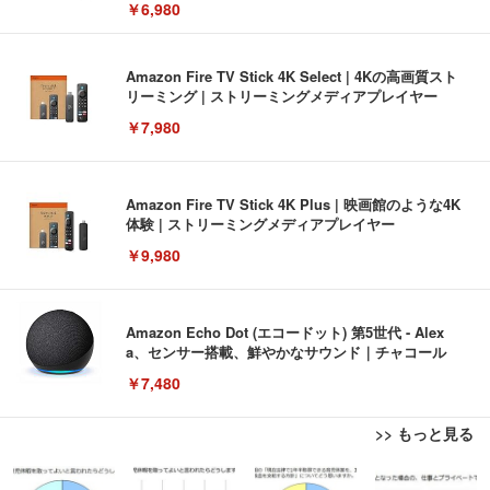
￥6,980
Amazon Fire TV Stick 4K Select | 4Kの高画質スト
リーミング | ストリーミングメディアプレイヤー
￥7,980
Amazon Fire TV Stick 4K Plus | 映画館のような4K
体験 | ストリーミングメディアプレイヤー
￥9,980
Amazon Echo Dot (エコードット) 第5世代 - Alex
a、センサー搭載、鮮やかなサウンド｜チャコール
￥7,480
>> もっと見る
[EdoErgo] オフィスチェア 椅子 テレワーク 疲れな
EIZO ビジネス向けプレミアムモニター | FlexScan
Amazonベーシック ペットシーツ 薄型 レギュラー 1