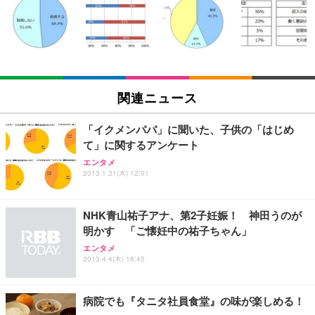
い 跳ね上げ式アームレスト コンパクト 約105度ロッ
EV3240X-WT | 31.5型4K UHD・USB Type-C・ホワ
回使い捨て 無香料 ホワイト 300枚
キング pc 事務椅子 360度回転 座面昇降 強化ナイロ
イト
ン樹脂ベース 通気性メッシュ 在宅ワーク H-WY01
￥3,373
￥5,699
￥105,595
(黒網+黒枠+黒足)
EIZO ビジネス向けプレミアムモニター | FlexScan
SIHOO B100 オフィスチェア／デスクチェア メッシ
Amazonベーシック ペットシーツ 厚型 ワイド 42枚
EV2740X-WT | 27.0型4K UHD・USB Type-C・ホワ
ュチェア 人間工学 疲れない ブラック
x2袋(84枚) ホワイト(吸収面:ライトブルー)
関連ニュース
イト
￥27,999
￥3,234
￥109,572
「イクメンパパ」に聞いた、子供の「はじめ
て」に関するアンケート
Sezlife オフィスチェア デスクチェア 疲れない テレ
【純正品】27"ゲーミングモニター DualSense 充電
ネオ・ルーライフ ネオ・オムツ L 中型犬用 26枚入
エンタメ
ワーク チェア 強化バックレスト 30度ロッキング機
2013.1.31(木) 12:01
フック付き（CFI-ZDM1J）
り 単品
能 人間工学 椅子 腰サポート 90度跳ね上げ式アーム
レスト 3Dヘッドレスト ハンガー付き 高反発クッシ
￥49,979
￥1,800
￥7,680
ョン PCチェア 通気性メッシュ ゲーミング/勉強/事
NHK青山祐子アナ、第2子妊娠！ 神田うのが
務用 おしゃれ パソコンチェア (ブラック)
明かす 「ご懐妊中の祐子ちゃん」
Sezlife オフィスチェア デスクチェア 疲れない テレ
【整備済み品】Dell E2724HS 27インチ 液晶モニタ
Smart Basic(スマートベーシック) 【Amazon.co.jp
エンタメ
ワーク チェア 強化バックレスト 30度ロッキング機
ー フルHD（1920×1080）VA 非光沢 HDMI/DisplayP
限定】 Smart Basic アイリスオーヤマ ペットシーツ
2013.4.4(木) 16:45
能 人間工学 椅子 腰サポート 90度跳ね上げ式アーム
ort/VGA スピーカー内蔵 高さ調整 スイベル VESA対
超厚型 お徳用 ワイド 100枚入 (x 1) (ケース販売)
レスト 3Dヘッドレスト ハンガー付き 高反発クッシ
応 ComfortView ビジネス向け
￥7,680
￥15,800
￥3,670
ョン PCチェア 通気性メッシュ ゲーミング/勉強/事
病院でも『タニタ社員食堂』の味が楽しめる！
務用 おしゃれ パソコンチェア (ホワイト)