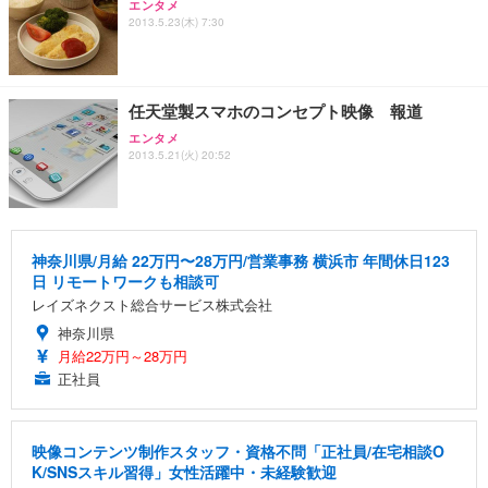
エンタメ
ANDWINT オフィスチェア デスクチェア 肘なし メ
【MiniLED/24.5inch/280Hz/FHD】GRAPHT THE S
アイリスオーヤマ ペットシーツ 超厚型 お徳用 レギ
2013.5.23(木) 7:30
ッシュ 通気性 ランバーサポート付き 腰サポート ガ
HOOTER Gaming Monitor 24” Essential ゲーミン
ュラー 200枚入【Amazon.co.jp限定】
ス圧無段階昇降 360度回転 キャスター付き コンパク
グモニター QD 24.5インチ 1ms FHD 量子ドット 残
ト 幅52×奥行58.5×高さ84～96cm テレワーク 在宅
像低減 (3年保証 | 輝点保証 | 日本メーカー)
￥3,731
￥4,139
￥34,980
勤務 ブラック
任天堂製スマホのコンセプト映像 報道
エンタメ
2013.5.21(火) 20:52
神奈川県/月給 22万円〜28万円/営業事務 横浜市 年間休日123
日 リモートワークも相談可
レイズネクスト総合サービス株式会社
神奈川県
月給22万円～28万円
正社員
映像コンテンツ制作スタッフ・資格不問「正社員/在宅相談O
K/SNSスキル習得」女性活躍中・未経験歓迎