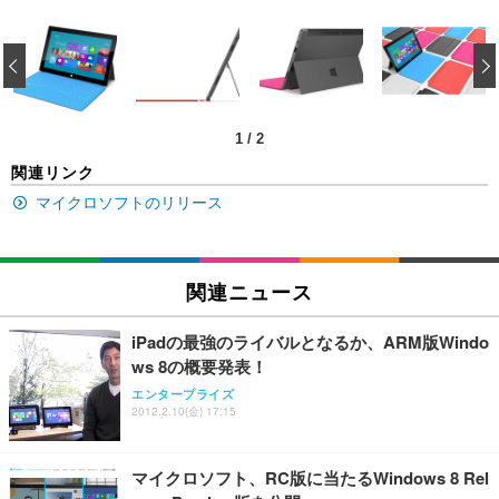
[EdoErgo] オフィスチェア 椅子 テレワーク 疲れな
EIZO ビジネス向けプレミアムモニター | FlexScan
Amazonベーシック ペットシーツ 薄型 レギュラー 1
い 跳ね上げ式アームレスト コンパクト 約105度ロッ
EV3240X-WT | 31.5型4K UHD・USB Type-C・ホワ
‹
回使い捨て 無香料 ホワイト 300枚
キング pc 事務椅子 360度回転 座面昇降 強化ナイロ
イト
ン樹脂ベース 通気性メッシュ 在宅ワーク H-WY01
￥3,373
￥5,699
￥105,595
(黒網+黒枠+黒足)
1
/
2
EIZO ビジネス向けプレミアムモニター | FlexScan
SIHOO B100 オフィスチェア／デスクチェア メッシ
Amazonベーシック ペットシーツ 厚型 ワイド 42枚
関連リンク
EV2740X-WT | 27.0型4K UHD・USB Type-C・ホワ
ュチェア 人間工学 疲れない ブラック
x2袋(84枚) ホワイト(吸収面:ライトブルー)
イト
マイクロソフトのリリース
￥27,999
￥3,234
￥109,572
Sezlife オフィスチェア デスクチェア 疲れない テレ
関連ニュース
【純正品】27"ゲーミングモニター DualSense 充電
ネオ・ルーライフ ネオ・オムツ L 中型犬用 26枚入
ワーク チェア 強化バックレスト 30度ロッキング機
フック付き（CFI-ZDM1J）
り 単品
能 人間工学 椅子 腰サポート 90度跳ね上げ式アーム
iPadの最強のライバルとなるか、ARM版Windo
レスト 3Dヘッドレスト ハンガー付き 高反発クッシ
￥49,979
￥1,800
￥7,680
ws 8の概要発表！
ョン PCチェア 通気性メッシュ ゲーミング/勉強/事
務用 おしゃれ パソコンチェア (ブラック)
エンタープライズ
2012.2.10(金) 17:15
Sezlife オフィスチェア デスクチェア 疲れない テレ
【整備済み品】Dell E2724HS 27インチ 液晶モニタ
Smart Basic(スマートベーシック) 【Amazon.co.jp
ワーク チェア 強化バックレスト 30度ロッキング機
ー フルHD（1920×1080）VA 非光沢 HDMI/DisplayP
限定】 Smart Basic アイリスオーヤマ ペットシーツ
能 人間工学 椅子 腰サポート 90度跳ね上げ式アーム
ort/VGA スピーカー内蔵 高さ調整 スイベル VESA対
超厚型 お徳用 ワイド 100枚入 (x 1) (ケース販売)
マイクロソフト、RC版に当たるWindows 8 Rel
レスト 3Dヘッドレスト ハンガー付き 高反発クッシ
応 ComfortView ビジネス向け
￥7,680
￥15,800
￥3,670
ョン PCチェア 通気性メッシュ ゲーミング/勉強/事