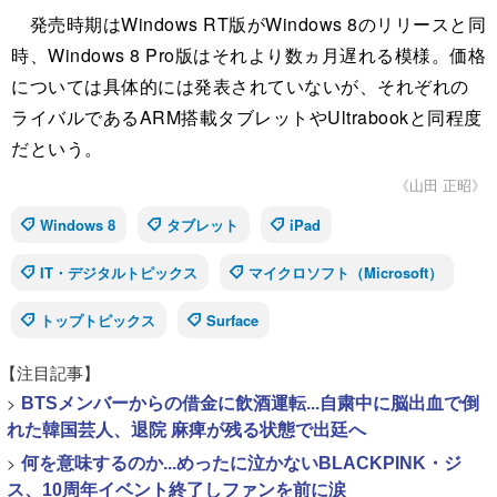
発売時期はWindows RT版がWindows 8のリリースと同
時、Windows 8 Pro版はそれより数ヵ月遅れる模様。価格
については具体的には発表されていないが、それぞれの
ライバルであるARM搭載タブレットやUltrabookと同程度
だという。
《山田 正昭》
Windows 8
タブレット
iPad
IT・デジタルトピックス
マイクロソフト（Microsoft）
トップトピックス
Surface
【注目記事】
>
BTSメンバーからの借金に飲酒運転...自粛中に脳出血で倒
れた韓国芸人、退院 麻痺が残る状態で出廷へ
>
何を意味するのか...めったに泣かないBLACKPINK・ジ
ス、10周年イベント終了しファンを前に涙