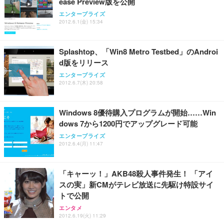
ease Preview版を公開
務用 おしゃれ パソコンチェア (ホワイト)
エンタープライズ
ANDWINT オフィスチェア デスクチェア 肘なし メ
【MiniLED/24.5inch/280Hz/FHD】GRAPHT THE S
2012.6.1(金) 15:34
アイリスオーヤマ ペットシーツ 超厚型 お徳用 レギ
ッシュ 通気性 ランバーサポート付き 腰サポート ガ
HOOTER Gaming Monitor 24” Essential ゲーミン
ュラー 200枚入【Amazon.co.jp限定】
ス圧無段階昇降 360度回転 キャスター付き コンパク
グモニター QD 24.5インチ 1ms FHD 量子ドット 残
ト 幅52×奥行58.5×高さ84～96cm テレワーク 在宅
像低減 (3年保証 | 輝点保証 | 日本メーカー)
￥3,731
Splashtop、「Win8 Metro Testbed」のAndroi
￥4,139
￥34,980
勤務 ブラック
d版をリリース
エンタープライズ
2012.6.7(木) 20:58
Windows 8優待購入プログラムが開始……Win
dows 7から1200円でアップグレード可能
エンタープライズ
2012.6.4(月) 11:47
「キャーッ！」AKB48殺人事件発生！ 「アイ
スの実」新CMがテレビ放送に先駆け特設サイ
トで公開
エンタメ
2012.6.19(火) 11:29