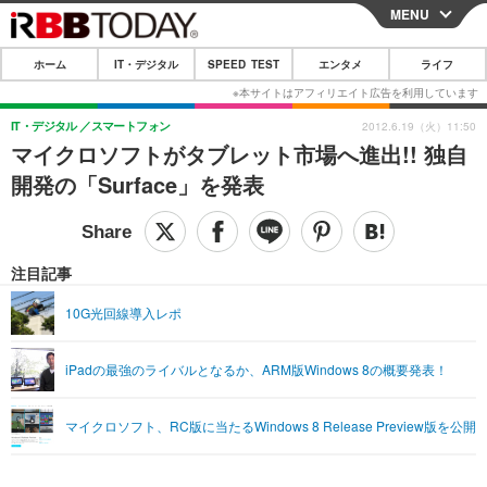
MENU
CLOSE
ホーム
IT・デジタル
SPEED TEST
エンタメ
ライフ
ホーム
IT・デジタル
IT・デジタル
スマートフォン
2012.6.19（火）11:50
マイクロソフトがタブレット市場へ進出!! 独自
IT・デジタルTOP
スマートフォン
SPEED TEST
開発の「Surface」を発表
ネタ
ガジェット・ツール
エンタメ
ショッピング
その他
エンタメTOP
映画・ドラマ
ライフ
注目記事
韓流・K-POP
韓国・芸能
ライフTOP
グルメ
リリース一覧
10G光回線導入レポ
音楽
スポーツ
ペット
ショッピング
プッシュ通知の停止方法
iPadの最強のライバルとなるか、ARM版Windows 8の概要発表！
グラビア
ブログ
その他
ショッピング
その他
マイクロソフト、RC版に当たるWindows 8 Release Preview版を公開