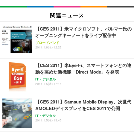
Sezlife オフィスチェア デスクチェア 疲れない テレ
関連ニュース
【純正品】27"ゲーミングモニター DualSense 充電
ネオ・ルーライフ ネオ・オムツ L 中型犬用 26枚入
ワーク チェア 強化バックレスト 30度ロッキング機
フック付き（CFI-ZDM1J）
り 単品
能 人間工学 椅子 腰サポート 90度跳ね上げ式アーム
【CES 2011】米マイクロソフト、バルマー氏の
レスト 3Dヘッドレスト ハンガー付き 高反発クッシ
￥49,979
￥1,800
￥7,680
オープニングキーノートをライブ配信中
ョン PCチェア 通気性メッシュ ゲーミング/勉強/事
務用 おしゃれ パソコンチェア (ブラック)
ブロードバンド
2011.1.6(木) 12:22
Sezlife オフィスチェア デスクチェア 疲れない テレ
【整備済み品】Dell E2724HS 27インチ 液晶モニタ
Smart Basic(スマートベーシック) 【Amazon.co.jp
ワーク チェア 強化バックレスト 30度ロッキング機
ー フルHD（1920×1080）VA 非光沢 HDMI/DisplayP
限定】 Smart Basic アイリスオーヤマ ペットシーツ
能 人間工学 椅子 腰サポート 90度跳ね上げ式アーム
ort/VGA スピーカー内蔵 高さ調整 スイベル VESA対
超厚型 お徳用 ワイド 100枚入 (x 1) (ケース販売)
【CES 2011】米Eye-Fi、スマートフォンとの連
レスト 3Dヘッドレスト ハンガー付き 高反発クッシ
応 ComfortView ビジネス向け
￥7,680
￥15,800
￥3,670
ョン PCチェア 通気性メッシュ ゲーミング/勉強/事
動を高めた新機能「Direct Mode」を発表
務用 おしゃれ パソコンチェア (ホワイト)
IT・デジタル
ANDWINT オフィスチェア デスクチェア 肘なし メ
【MiniLED/24.5inch/280Hz/FHD】GRAPHT THE S
2011.1.5(水) 17:15
アイリスオーヤマ ペットシーツ 超厚型 お徳用 レギ
ッシュ 通気性 ランバーサポート付き 腰サポート ガ
HOOTER Gaming Monitor 24” Essential ゲーミン
ュラー 200枚入【Amazon.co.jp限定】
ス圧無段階昇降 360度回転 キャスター付き コンパク
グモニター QD 24.5インチ 1ms FHD 量子ドット 残
ト 幅52×奥行58.5×高さ84～96cm テレワーク 在宅
像低減 (3年保証 | 輝点保証 | 日本メーカー)
￥3,731
【CES 2011】Samsun Mobile Display、次世代
￥4,139
￥34,980
勤務 ブラック
AMOLEDディスプレイをCES 2011で公開
IT・デジタル
2011.1.5(水) 13:45