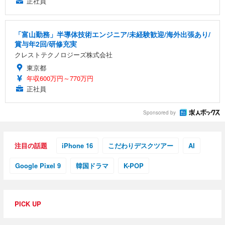
正社員
「富山勤務」半導体技術エンジニア/未経験歓迎/海外出張あり/
賞与年2回/研修充実
クレストテクノロジーズ株式会社
東京都
年収600万円～770万円
正社員
Sponsored by
注目の話題
iPhone 16
こだわりデスクツアー
AI
Google Pixel 9
韓国ドラマ
K-POP
PICK UP