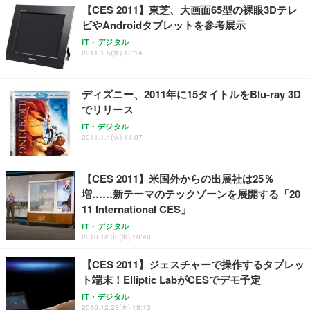
【CES 2011】東芝、大画面65型の裸眼3Dテレ
ビやAndroidタブレットを参考展示
IT・デジタル
2011.1.5(水) 13:14
ディズニー、2011年に15タイトルをBlu-ray 3D
でリリース
IT・デジタル
2011.1.4(火) 11:07
【CES 2011】米国外からの出展社は25％
増……新テーマのテックゾーンを展開する「20
11 International CES」
IT・デジタル
2010.12.30(木) 10:48
【CES 2011】ジェスチャーで操作するタブレッ
ト端末！Elliptic LabがCESでデモ予定
IT・デジタル
2010.12.23(木) 18:13