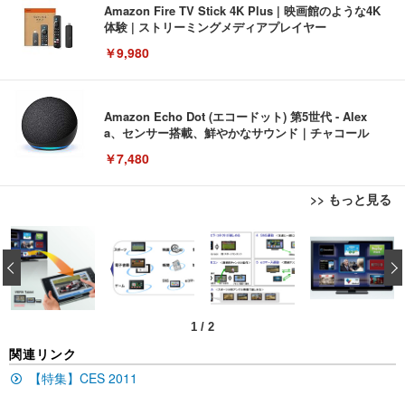
Amazon Fire TV Stick 4K Plus | 映画館のような4K
体験 | ストリーミングメディアプレイヤー
￥9,980
Amazon Echo Dot (エコードット) 第5世代 - Alex
a、センサー搭載、鮮やかなサウンド｜チャコール
￥7,480
>> もっと見る
[EdoErgo] オフィスチェア 椅子 テレワーク 疲れな
EIZO ビジネス向けプレミアムモニター | FlexScan
Amazonベーシック ペットシーツ 薄型 レギュラー 1
い 跳ね上げ式アームレスト コンパクト 約105度ロッ
EV3240X-WT | 31.5型4K UHD・USB Type-C・ホワ
‹
回使い捨て 無香料 ホワイト 300枚
キング pc 事務椅子 360度回転 座面昇降 強化ナイロ
イト
ン樹脂ベース 通気性メッシュ 在宅ワーク H-WY01
￥3,373
￥5,699
￥105,595
(黒網+黒枠+黒足)
1
/
2
EIZO ビジネス向けプレミアムモニター | FlexScan
SIHOO B100 オフィスチェア／デスクチェア メッシ
Amazonベーシック ペットシーツ 厚型 ワイド 42枚
関連リンク
EV2740X-WT | 27.0型4K UHD・USB Type-C・ホワ
ュチェア 人間工学 疲れない ブラック
x2袋(84枚) ホワイト(吸収面:ライトブルー)
イト
【特集】CES 2011
￥27,999
￥3,234
￥109,572