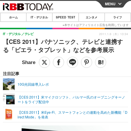
MENU
CLOSE
ホーム
IT・デジタル
SPEED TEST
エンタメ
ライフ
ホーム
IT・デジタル
IT・デジタル
テレビ
2011.1.6（木）13:34
【CES 2011】パナソニック、テレビと連携す
IT・デジタルTOP
スマートフォン
SPEED TEST
る「ビエラ・タブレット」などを参考展示
ネタ
ガジェット・ツール
エンタメ
ショッピング
その他
エンタメTOP
映画・ドラマ
ライフ
注目記事
韓流・K-POP
韓国・芸能
ライフTOP
グルメ
リリース一覧
10G光回線導入レポ
音楽
スポーツ
ペット
ショッピング
プッシュ通知の停止方法
【CES 2011】米マイクロソフト、バルマー氏のオープニングキーノ
ートをライブ配信中
グラビア
ブログ
その他
【CES 2011】米Eye-Fi、スマートフォンとの連動を高めた新機能「D
ショッピング
その他
irect Mode」を発表