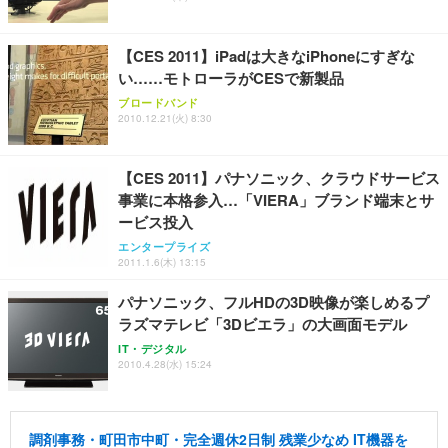
【CES 2011】iPadは大きなiPhoneにすぎな
い……モトローラがCESで新製品
ブロードバンド
2010.12.21(火) 8:30
【CES 2011】パナソニック、クラウドサービス
事業に本格参入…「VIERA」ブランド端末とサ
ービス投入
エンタープライズ
2011.1.6(木) 13:15
パナソニック、フルHDの3D映像が楽しめるプ
ラズマテレビ「3Dビエラ」の大画面モデル
IT・デジタル
2010.4.28(水) 15:24
調剤事務・町田市中町・完全週休2日制 残業少なめ IT機器を