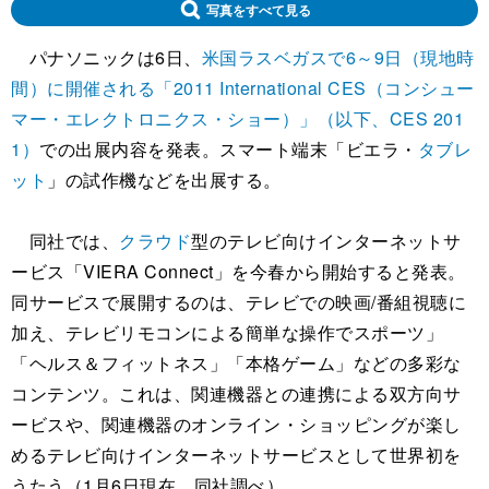
写真をすべて見る
パナソニックは6日、
米国ラスベガスで6～9日（現地時
間）に開催される「2011 International CES（コンシュー
マー・エレクトロニクス・ショー）」（以下、CES 201
1）
での出展内容を発表。スマート端末「ビエラ・
タブレ
ット
」の試作機などを出展する。
同社では、
クラウド
型のテレビ向けインターネットサ
ービス「VIERA Connect」を今春から開始すると発表。
同サービスで展開するのは、テレビでの映画/番組視聴に
加え、テレビリモコンによる簡単な操作でスポーツ」
「ヘルス＆フィットネス」「本格ゲーム」などの多彩な
コンテンツ。これは、関連機器との連携による双方向サ
ービスや、関連機器のオンライン・ショッピングが楽し
めるテレビ向けインターネットサービスとして世界初を
うたう（1月6日現在、同社調べ）。