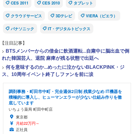
CES 2011
CES 2010
タブレット
クラウドサービス
3Dテレビ
VIERA（ビエラ）
パナソニック
IT・デジタルトピックス
【注目記事】
>
BTSメンバーからの借金に飲酒運転...自粛中に脳出血で倒
れた韓国芸人、退院 麻痺が残る状態で出廷へ
>
何を意味するのか...めったに泣かないBLACKPINK・ジ
ス、10周年イベント終了しファンを前に涙
調剤事務・町田市中町・完全週休2日制 残業少なめ IT機器を
積極的に導入し、ヒューマンエラーが少ない仕組み作りを徹
底しています
いちょう薬局 町田中町店
東京都
月給22万円～
正社員