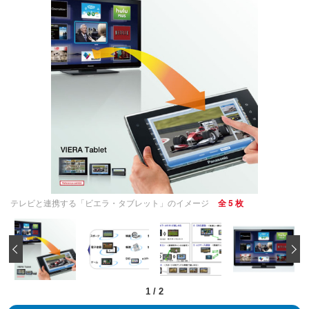
テレビと連携する「ビエラ・タブレット」のイメージ
全 5 枚
‹
1
/
2