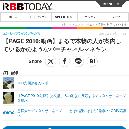
MENU
CLOSE
ホーム
IT・デジタル
SPEED TEST
エンタメ
ライフ
ホーム
IT・デジタル
エンタープライズ
その他
2010.2.5（金）1:54
【PAGE 2010:動画】まるで本物の人が案内し
IT・デジタルTOP
スマートフォン
SPEED TEST
ているかのようなバーチャネルマネキン
ネタ
ガジェット・ツール
エンタメ
ショッピング
その他
エンタメTOP
映画・ドラマ
ライフ
注目記事
韓流・K-POP
韓国・芸能
ライフTOP
グルメ
リリース一覧
10G光回線導入レポ
音楽
スポーツ
ペット
ショッピング
プッシュ通知の停止方法
【PAGE 2010:動画】光文堂、人の動きに反応するデジタルサイネージ
を展示
グラビア
ブログ
その他
急拡大のデジタルサイネージ、ことばの認知はまだ2割弱 〜 ORIMO調
ショッピング
その他
べ