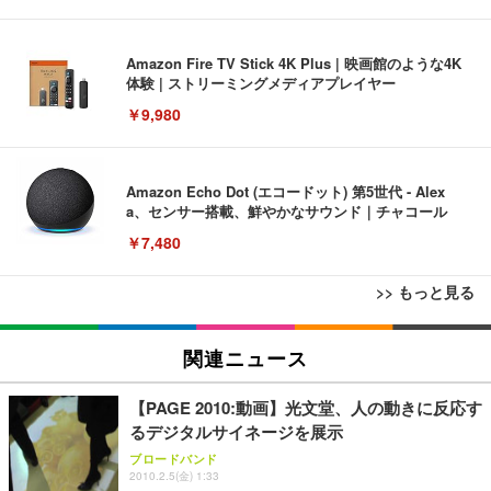
Amazon Fire TV Stick 4K Plus | 映画館のような4K
体験 | ストリーミングメディアプレイヤー
￥9,980
Amazon Echo Dot (エコードット) 第5世代 - Alex
a、センサー搭載、鮮やかなサウンド｜チャコール
￥7,480
>> もっと見る
[EdoErgo] オフィスチェア 椅子 テレワーク 疲れな
EIZO ビジネス向けプレミアムモニター | FlexScan
Amazonベーシック ペットシーツ 薄型 レギュラー 1
い 跳ね上げ式アームレスト コンパクト 約105度ロッ
EV3240X-WT | 31.5型4K UHD・USB Type-C・ホワ
関連ニュース
回使い捨て 無香料 ホワイト 300枚
キング pc 事務椅子 360度回転 座面昇降 強化ナイロ
イト
ン樹脂ベース 通気性メッシュ 在宅ワーク H-WY01
￥3,373
￥5,699
￥105,595
【PAGE 2010:動画】光文堂、人の動きに反応す
(黒網+黒枠+黒足)
るデジタルサイネージを展示
ブロードバンド
EIZO ビジネス向けプレミアムモニター | FlexScan
SIHOO B100 オフィスチェア／デスクチェア メッシ
Amazonベーシック ペットシーツ 厚型 ワイド 42枚
2010.2.5(金) 1:33
EV2740X-WT | 27.0型4K UHD・USB Type-C・ホワ