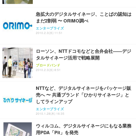
ュチェア 人間工学 疲れない ブラック
x2袋(84枚) ホワイト(吸収面:ライトブルー)
イト
￥27,999
￥3,234
￥109,572
急拡大のデジタルサイネージ、ことばの認知は
まだ2割弱 〜 ORIMO調べ
Sezlife オフィスチェア デスクチェア 疲れない テレ
エンタープライズ
【純正品】27"ゲーミングモニター DualSense 充電
ネオ・ルーライフ ネオ・オムツ L 中型犬用 26枚入
ワーク チェア 強化バックレスト 30度ロッキング機
2010.2.3(水) 11:51
フック付き（CFI-ZDM1J）
り 単品
能 人間工学 椅子 腰サポート 90度跳ね上げ式アーム
レスト 3Dヘッドレスト ハンガー付き 高反発クッシ
￥49,979
￥1,800
￥7,680
ョン PCチェア 通気性メッシュ ゲーミング/勉強/事
ローソン、NTTドコモなどと合弁会社——デジ
務用 おしゃれ パソコンチェア (ブラック)
タルサイネージ活用で戦略展開
Sezlife オフィスチェア デスクチェア 疲れない テレ
【整備済み品】Dell E2724HS 27インチ 液晶モニタ
Smart Basic(スマートベーシック) 【Amazon.co.jp
ブロードバンド
ワーク チェア 強化バックレスト 30度ロッキング機
ー フルHD（1920×1080）VA 非光沢 HDMI/DisplayP
限定】 Smart Basic アイリスオーヤマ ペットシーツ
2010.2.3(水) 8:51
能 人間工学 椅子 腰サポート 90度跳ね上げ式アーム
ort/VGA スピーカー内蔵 高さ調整 スイベル VESA対
超厚型 お徳用 ワイド 100枚入 (x 1) (ケース販売)
レスト 3Dヘッドレスト ハンガー付き 高反発クッシ
応 ComfortView ビジネス向け
￥7,680
￥15,800
￥3,670
ョン PCチェア 通気性メッシュ ゲーミング/勉強/事
NTTなど、デジタルサイネージをパッケージ販
務用 おしゃれ パソコンチェア (ホワイト)
売へ 〜 共通ブランド「ひかりサイネージ」と
ANDWINT オフィスチェア デスクチェア 肘なし メ
【MiniLED/24.5inch/280Hz/FHD】GRAPHT THE S
してラインアップ
アイリスオーヤマ ペットシーツ 超厚型 お徳用 レギ
ッシュ 通気性 ランバーサポート付き 腰サポート ガ
HOOTER Gaming Monitor 24” Essential ゲーミン
ュラー 200枚入【Amazon.co.jp限定】
エンタープライズ
ス圧無段階昇降 360度回転 キャスター付き コンパク
グモニター QD 24.5インチ 1ms FHD 量子ドット 残
2010.1.28(木) 16:35
ト 幅52×奥行58.5×高さ84～96cm テレワーク 在宅
像低減 (3年保証 | 輝点保証 | 日本メーカー)
￥3,731
￥4,139
￥34,980
勤務 ブラック
ウィルコム、デジタルサイネージにもなる業務
用PDA「Pit」を発売