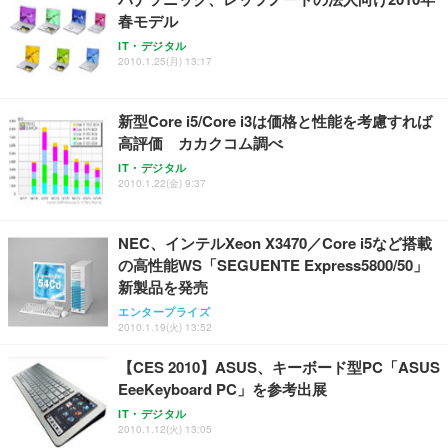
春モデル
IT・デジタル
2010.1.25(月) 13:17
新型Core i5/Core i3は価格と性能を考慮すれば
高評価 カカクコム調べ
IT・デジタル
2010.1.22(金) 9:37
NEC、インテルXeon X3470／Core i5など搭載
の高性能WS「SEGUENTE Express5800/50」
新製品を発売
エンタープライズ
2010.1.19(火) 13:52
【CES 2010】ASUS、キーボード型PC「ASUS
EeeKeyboard PC」を参考出展
IT・デジタル
2010.1.12(火) 13:05