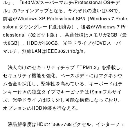
ル」、「540M/2/スーパーマルチ/Professional OSモデ
ル」の2ラインアップとなる。それぞれの違いはOSで、
前者がWindows XP Professional SP3（Windows 7 Profe
ssionalダウングレード適用済み）、後者がWindows 7 Pr
ofessional（32ビット版）。共通仕様はメモリが2GB（最
大8GB）、HDDが160GB、光学ドライブがDVDスーパー
マルチ、無線LANはIEEE802.11b/g/n。
法人向けのセキュリティチップ「TPM1.2」を搭載し、
セキュリティ機能を強化。ベースボディにはマグネシウ
ム合金を採用し、堅牢性を高めている。キーボードはテ
ンキー付きの独立タイプでキーピッチは19mmフルサイ
ズ。光学ドライブは取り外し可能な構造になっており、
オプションのHDD換装も行なえる。
液晶解像度はHDの1,366×768ピクセル。インターフェ