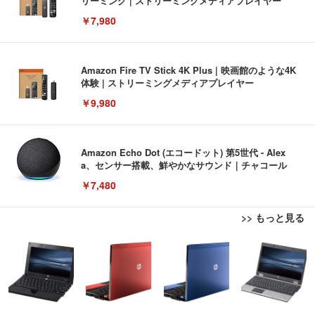
リーミング | ストリーミングメディアプレイヤー
￥7,980
Amazon Fire TV Stick 4K Plus | 映画館のような4K
体験 | ストリーミングメディアプレイヤー
￥9,980
Amazon Echo Dot (エコードット) 第5世代 - Alex
a、センサー搭載、鮮やかなサウンド｜チャコール
￥7,480
>> もっと見る
[EdoErgo] オフィスチェア 椅子 テレワーク 疲れな
EIZO ビジネス向けプレミアムモニター | FlexScan
Amazonベーシック ペットシーツ 薄型 レギュラー 1
い 跳ね上げ式アームレスト コンパクト 約105度ロッ
EV3240X-WT | 31.5型4K UHD・USB Type-C・ホワ
回使い捨て 無香料 ホワイト 300枚
キング pc 事務椅子 360度回転 座面昇降 強化ナイロ
イト
ン樹脂ベース 通気性メッシュ 在宅ワーク H-WY01
￥3,373
￥5,699
￥105,595
(黒網+黒枠+黒足)