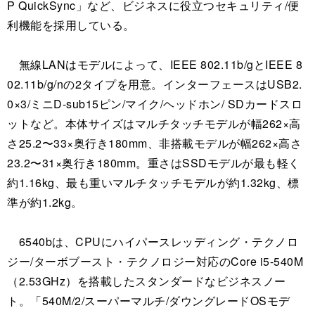
P QuickSync」など、ビジネスに役立つセキュリティ/便
利機能を採用している。
無線LANはモデルによって、IEEE 802.11b/gとIEEE 8
02.11b/g/nの2タイプを用意。インターフェースはUSB2.
0×3/ミニD-sub15ピン/マイク/ヘッドホン/ SDカードスロ
ットなど。本体サイズはマルチタッチモデルが幅262×高
さ25.2〜33×奥行き180mm、非搭載モデルが幅262×高さ
23.2〜31×奥行き180mm。重さはSSDモデルが最も軽く
約1.16kg、最も重いマルチタッチモデルが約1.32kg、標
準が約1.2kg。
6540bは、CPUにハイパースレッディング・テクノロ
ジー/ターボブースト・テクノロジー対応のCore i5-540M
（2.53GHz）を搭載したスタンダードなビジネスノー
ト。「540M/2/スーパーマルチ/ダウングレードOSモデ