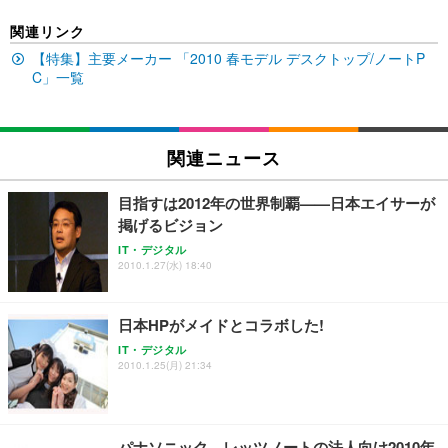
EIZO ビジネス向けプレミアムモニター | FlexScan
SIHOO B100 オフィスチェア／デスクチェア メッシ
Amazonベーシック ペットシーツ 厚型 ワイド 42枚
関連リンク
EV2740X-WT | 27.0型4K UHD・USB Type-C・ホワ
ュチェア 人間工学 疲れない ブラック
x2袋(84枚) ホワイト(吸収面:ライトブルー)
イト
【特集】主要メーカー 「2010 春モデル デスクトップ/ノートP
￥27,999
￥3,234
C」一覧
￥109,572
Sezlife オフィスチェア デスクチェア 疲れない テレ
【純正品】27"ゲーミングモニター DualSense 充電
ネオ・ルーライフ ネオ・オムツ L 中型犬用 26枚入
ワーク チェア 強化バックレスト 30度ロッキング機
関連ニュース
フック付き（CFI-ZDM1J）
り 単品
能 人間工学 椅子 腰サポート 90度跳ね上げ式アーム
レスト 3Dヘッドレスト ハンガー付き 高反発クッシ
￥49,979
￥1,800
￥7,680
目指すは2012年の世界制覇——日本エイサーが
ョン PCチェア 通気性メッシュ ゲーミング/勉強/事
掲げるビジョン
務用 おしゃれ パソコンチェア (ブラック)
IT・デジタル
Sezlife オフィスチェア デスクチェア 疲れない テレ
【整備済み品】Dell E2724HS 27インチ 液晶モニタ
Smart Basic(スマートベーシック) 【Amazon.co.jp
2010.1.27(水) 18:40
ワーク チェア 強化バックレスト 30度ロッキング機
ー フルHD（1920×1080）VA 非光沢 HDMI/DisplayP
限定】 Smart Basic アイリスオーヤマ ペットシーツ
能 人間工学 椅子 腰サポート 90度跳ね上げ式アーム
ort/VGA スピーカー内蔵 高さ調整 スイベル VESA対
超厚型 お徳用 ワイド 100枚入 (x 1) (ケース販売)
レスト 3Dヘッドレスト ハンガー付き 高反発クッシ
応 ComfortView ビジネス向け
￥7,680
￥15,800
￥3,670
日本HPがメイドとコラボした!
ョン PCチェア 通気性メッシュ ゲーミング/勉強/事
務用 おしゃれ パソコンチェア (ホワイト)
IT・デジタル
2010.1.25(月) 21:34
ANDWINT オフィスチェア デスクチェア 肘なし メ
【MiniLED/24.5inch/280Hz/FHD】GRAPHT THE S
アイリスオーヤマ ペットシーツ 超厚型 お徳用 レギ
ッシュ 通気性 ランバーサポート付き 腰サポート ガ
HOOTER Gaming Monitor 24” Essential ゲーミン
ュラー 200枚入【Amazon.co.jp限定】
ス圧無段階昇降 360度回転 キャスター付き コンパク
グモニター QD 24.5インチ 1ms FHD 量子ドット 残
ト 幅52×奥行58.5×高さ84～96cm テレワーク 在宅
像低減 (3年保証 | 輝点保証 | 日本メーカー)
￥3,731
￥4,139
￥34,980
勤務 ブラック
パナソニック、レッツノートの法人向け2010年