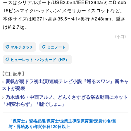
ースはシリアルポート/USB2.0×4/IEEE1394a/ミニD-sub
15ピン/マイク/ヘッドホン/ メモリカードスロットなど。
本体サイズは幅371×高さ35.5〜41×奥行き248mm、重さ
は約2.7kg。
《小口》
マルチタッチ
ミニノート
ヒューレット・パッカード（HP）
【注目記事】
>
夏帆が朝ドラ初出演!連続テレビ小説『巡るスワン』新キャ
ストが発表
>
乃木坂46・中西アルノ、どんくさすぎる浴衣動画にネット
「相変わらず」「嘘でしょ...」
「保育士」資格必須/保育士/企業主導型保育園/定員13名/賞
与・昇給あり/年間休日120日以上