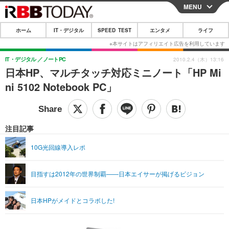
MENU
CLOSE
ホーム
IT・デジタル
SPEED TEST
エンタメ
ライフ
ホーム
IT・デジタル
IT・デジタル
ノートPC
2010.2.4（木）13:16
日本HP、マルチタッチ対応ミニノート「HP Mi
IT・デジタルTOP
スマートフォン
SPEED TEST
ni 5102 Notebook PC」
ネタ
ガジェット・ツール
エンタメ
ショッピング
その他
エンタメTOP
映画・ドラマ
ライフ
注目記事
韓流・K-POP
韓国・芸能
ライフTOP
グルメ
リリース一覧
10G光回線導入レポ
音楽
スポーツ
ペット
ショッピング
プッシュ通知の停止方法
目指すは2012年の世界制覇——日本エイサーが掲げるビジョン
グラビア
ブログ
その他
ショッピング
その他
日本HPがメイドとコラボした!