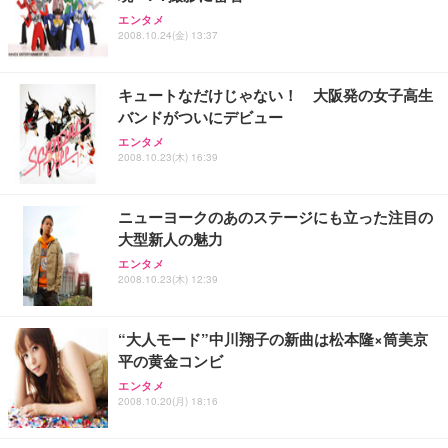
エンタメ
2008.10.24(金) 13:37
キュートなだけじゃない！ 大阪発の女子高生
バンドがついにデビュー
エンタメ
2008.10.23(木) 16:39
ニューヨークのあのステージにも立った注目の
大型新人の魅力
エンタメ
2008.10.23(木) 12:39
“大人モード”中川翔子の新曲は松本隆×筒美京
平の黄金コンビ
エンタメ
2008.10.20(月) 18:16