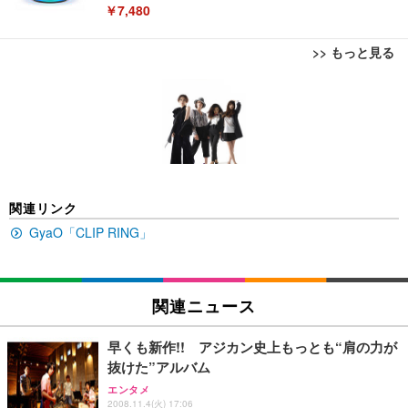
￥7,480
>> もっと見る
[EdoErgo] オフィスチェア 椅子 テレワーク 疲れな
EIZO ビジネス向けプレミアムモニター | FlexScan
Amazonベーシック ペットシーツ 薄型 レギュラー 1
い 跳ね上げ式アームレスト コンパクト 約105度ロッ
EV3240X-WT | 31.5型4K UHD・USB Type-C・ホワ
回使い捨て 無香料 ホワイト 300枚
キング pc 事務椅子 360度回転 座面昇降 強化ナイロ
イト
ン樹脂ベース 通気性メッシュ 在宅ワーク H-WY01
￥3,373
￥5,699
￥105,595
(黒網+黒枠+黒足)
EIZO ビジネス向けプレミアムモニター | FlexScan
SIHOO B100 オフィスチェア／デスクチェア メッシ
Amazonベーシック ペットシーツ 厚型 ワイド 42枚
関連リンク
EV2740X-WT | 27.0型4K UHD・USB Type-C・ホワ
ュチェア 人間工学 疲れない ブラック
x2袋(84枚) ホワイト(吸収面:ライトブルー)
イト
GyaO「CLIP RING」
￥27,999
￥3,234
￥109,572
Sezlife オフィスチェア デスクチェア 疲れない テレ
関連ニュース
【純正品】27"ゲーミングモニター DualSense 充電
ネオ・ルーライフ ネオ・オムツ L 中型犬用 26枚入
ワーク チェア 強化バックレスト 30度ロッキング機
フック付き（CFI-ZDM1J）
り 単品
能 人間工学 椅子 腰サポート 90度跳ね上げ式アーム
早くも新作!! アジカン史上もっとも“肩の力が
レスト 3Dヘッドレスト ハンガー付き 高反発クッシ
￥49,979
￥1,800
￥7,680
抜けた”アルバム
ョン PCチェア 通気性メッシュ ゲーミング/勉強/事
務用 おしゃれ パソコンチェア (ブラック)
エンタメ
2008.11.4(火) 17:06
Sezlife オフィスチェア デスクチェア 疲れない テレ
【整備済み品】Dell E2724HS 27インチ 液晶モニタ
Smart Basic(スマートベーシック) 【Amazon.co.jp