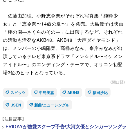
佐藤由加理、小野恵令奈がそれぞれ写真集「純粋少
女」と「恵令奈〜14歳の夏〜」を発売。大島優子は映画
「櫻の園—さくらのその—」に出演するなど、それぞれ
の活動も活発なAKB48。AKB48「大声ダイヤモンド」
は、メンバーの小嶋陽菜、高橋みなみ、峯岸みなみが出
演しているテレビ東京系ドラマ「メン☆ドル〜イケメン
アイドル〜」のエンディング・テーマで、オリコン初登
場3位のヒットとなっている。
《関口賢》
スピッツ
中島美嘉
AKB48
福田沙紀
USEN
新曲/ニューシングル
【注目記事】
>
FRIDAYが熱愛スクープ予告!大河女優とシンガーソングラ