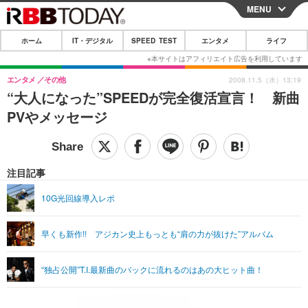
MENU
CLOSE
ホーム
IT・デジタル
SPEED TEST
エンタメ
ライフ
ホーム
IT・デジタル
エンタメ
その他
2008.11.5（水）13:19
“大人になった”SPEEDが完全復活宣言！ 新曲
IT・デジタルTOP
スマートフォン
SPEED TEST
PVやメッセージ
ネタ
ガジェット・ツール
エンタメ
ショッピング
その他
エンタメTOP
映画・ドラマ
ライフ
注目記事
韓流・K-POP
韓国・芸能
ライフTOP
グルメ
リリース一覧
10G光回線導入レポ
音楽
スポーツ
ペット
ショッピング
プッシュ通知の停止方法
早くも新作!! アジカン史上もっとも“肩の力が抜けた”アルバム
グラビア
ブログ
その他
ショッピング
その他
“独占公開”T.I.最新曲のバックに流れるのはあの大ヒット曲！