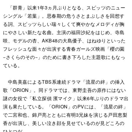
「群青」以来1年3ヵ月ぶりとなる、スピッツのニュー
シングル「若葉」。思春期の危うさとまぶしさを回想す
る詞、スピッツらしい瑞々しくて爽やかなメロディが胸
にやさしい新たな名曲。主演の福田沙紀をはじめ、寺島
咲、モデルの杏、AKB48の大島優子、はねゆりといった
フレッシュな面々が出演する青春ガールズ映画「櫻の園
−さくらのその−」のために書き下ろした主題歌にもなっ
ている。
中島美嘉によるTBS系連続ドラマ「流星の絆」の挿入
歌「ORION」。同ドラマでは、東野圭吾の原作にはない
謎の女役で「私立探偵 濱マイク」以来6年ぶりのドラマ出
演も果たしている。「ORION」のPVには、「流星の絆」
で二宮和也、錦戸亮とともに有明3兄妹を演じる戸田恵梨
香が出演し、美しい泣き顔を見せているのが見どころの
ひとつだ。