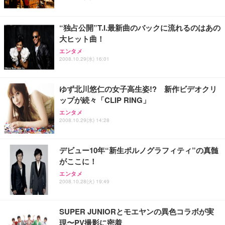
ワーク チェア 強化バックレスト 30度ロッキング機
ー フルHD（1920×1080）VA 非光沢 HDMI/DisplayP
限定】 Smart Basic アイリスオーヤマ ペットシーツ
能 人間工学 椅子 腰サポート 90度跳ね上げ式アーム
ort/VGA スピーカー内蔵 高さ調整 スイベル VESA対
超厚型 お徳用 ワイド 100枚入 (x 1) (ケース販売)
“独占公開”T.I.最新曲のバックに流れるのはあの
レスト 3Dヘッドレスト ハンガー付き 高反発クッシ
応 ComfortView ビジネス向け
￥7,680
￥15,800
￥3,670
ョン PCチェア 通気性メッシュ ゲーミング/勉強/事
大ヒット曲！
務用 おしゃれ パソコンチェア (ホワイト)
エンタメ
ANDWINT オフィスチェア デスクチェア 肘なし メ
【MiniLED/24.5inch/280Hz/FHD】GRAPHT THE S
2008.10.29(水) 16:01
アイリスオーヤマ ペットシーツ 超厚型 お徳用 レギ
ッシュ 通気性 ランバーサポート付き 腰サポート ガ
HOOTER Gaming Monitor 24” Essential ゲーミン
ュラー 200枚入【Amazon.co.jp限定】
ス圧無段階昇降 360度回転 キャスター付き コンパク
グモニター QD 24.5インチ 1ms FHD 量子ドット 残
ト 幅52×奥行58.5×高さ84～96cm テレワーク 在宅
像低減 (3年保証 | 輝点保証 | 日本メーカー)
￥3,731
ゆず北川悠仁の女子高生姿!? 新作ビデオクリ
￥4,139
￥34,980
勤務 ブラック
ップが続々「CLIP RING」
エンタメ
2008.10.29(水) 14:28
デビュー10年“新生ポルノグラフィティ”の真髄
がここに！
エンタメ
2008.10.28(火) 19:49
SUPER JUNIORとモエヤンの異色コラボが実
現〜PV撮影に密着