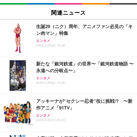
Sezlife オフィスチェア デスクチェア 疲れない テレ
関連ニュース
【純正品】27"ゲーミングモニター DualSense 充電
ネオ・ルーライフ ネオ・オムツ L 中型犬用 26枚入
ワーク チェア 強化バックレスト 30度ロッキング機
フック付き（CFI-ZDM1J）
り 単品
能 人間工学 椅子 腰サポート 90度跳ね上げ式アーム
生誕29（ニク）周年、アニメファン必見の「キ
レスト 3Dヘッドレスト ハンガー付き 高反発クッシ
￥49,979
￥1,800
￥7,680
ン肉マン」特集
ョン PCチェア 通気性メッシュ ゲーミング/勉強/事
務用 おしゃれ パソコンチェア (ブラック)
エンタメ
2008.2.29(金) 18:28
Sezlife オフィスチェア デスクチェア 疲れない テレ
【整備済み品】Dell E2724HS 27インチ 液晶モニタ
Smart Basic(スマートベーシック) 【Amazon.co.jp
ワーク チェア 強化バックレスト 30度ロッキング機
ー フルHD（1920×1080）VA 非光沢 HDMI/DisplayP
限定】 Smart Basic アイリスオーヤマ ペットシーツ
能 人間工学 椅子 腰サポート 90度跳ね上げ式アーム
ort/VGA スピーカー内蔵 高さ調整 スイベル VESA対
超厚型 お徳用 ワイド 100枚入 (x 1) (ケース販売)
新たな「銀河鉄道」の世界〜「銀河鉄道物語 〜
レスト 3Dヘッドレスト ハンガー付き 高反発クッシ
応 ComfortView ビジネス向け
￥7,680
￥15,800
￥3,670
ョン PCチェア 通気性メッシュ ゲーミング/勉強/事
永遠への分岐点〜」
務用 おしゃれ パソコンチェア (ホワイト)
エンタメ
ANDWINT オフィスチェア デスクチェア 肘なし メ
【MiniLED/24.5inch/280Hz/FHD】GRAPHT THE S
2008.2.29(金) 15:35
アイリスオーヤマ ペットシーツ 超厚型 お徳用 レギ
ッシュ 通気性 ランバーサポート付き 腰サポート ガ
HOOTER Gaming Monitor 24” Essential ゲーミン
ュラー 200枚入【Amazon.co.jp限定】
ス圧無段階昇降 360度回転 キャスター付き コンパク
グモニター QD 24.5インチ 1ms FHD 量子ドット 残
ト 幅52×奥行58.5×高さ84～96cm テレワーク 在宅
像低減 (3年保証 | 輝点保証 | 日本メーカー)
￥3,731
アッキーナが“セクシー忍者”役に挑戦!? 〜新
￥4,139
￥34,980
勤務 ブラック
作アニメ「91TV」
エンタメ
2008.2.26(火) 20:03