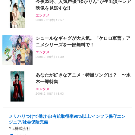
今夜22時、人気声優“ゆかりん”が生出演〜レア
映像を見逃すな!!
エンタメ
2008.2.21(木) 17:57
シュールなギャグが大人気。「ケロロ軍曹」ア
ニメシリーズを一部無料で！
エンタメ
2008.2.19(火) 11:39
あなたが好きなアニメ・特撮ソングは？ 〜水
木一郎特集
エンタメ
2008.2.18(月) 18:03
メリハリつけて働ける!有給取得率90%以上/インフラ保守エン
ジニア/社会保険完備
Yts株式会社