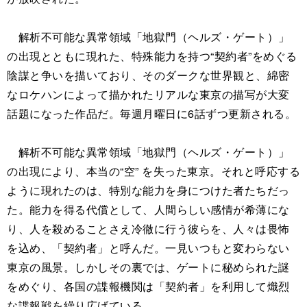
解析不可能な異常領域「地獄門（ヘルズ・ゲート）」
の出現とともに現れた、特殊能力を持つ“契約者”をめぐる
陰謀と争いを描いており、そのダークな世界観と、綿密
なロケハンによって描かれたリアルな東京の描写が大変
話題になった作品だ。毎週月曜日に6話ずつ更新される。
解析不可能な異常領域「地獄門（ヘルズ・ゲート）」
の出現により、本当の“空” を失った東京。それと呼応する
ように現れたのは、特別な能力を身につけた者たちだっ
た。能力を得る代償として、人間らしい感情が希薄にな
り、人を殺めることさえ冷徹に行う彼らを、人々は畏怖
を込め、「契約者」と呼んだ。一見いつもと変わらない
東京の風景。しかしその裏では、ゲートに秘められた謎
をめぐり、各国の諜報機関は「契約者」を利用して熾烈
な諜報戦を繰り広げている……。