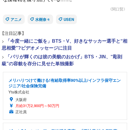
《関口賢》
アニメ
水樹奈々
USEN
【注目記事】
>
「今度一緒にご飯を」BTS・V、好きなサッカー選手と“相
思相愛”?ビデオメッセージに注目
>
「パリが輝くのは彼の美貌のおかげ」BTS・JIN、“彫刻
級”の容貌を存分に見せた単独撮影
メリハリつけて働ける!有給取得率90%以上/インフラ保守エン
ジニア/社会保険完備
Yts株式会社
大阪府
月給31万2,900円～50万円
正社員