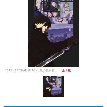
「DARKER THAN BLACK −黒の契約者−」
全 1 枚