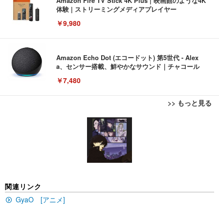
Amazon Fire TV Stick 4K Plus | 映画館のような4K
体験 | ストリーミングメディアプレイヤー
￥9,980
Amazon Echo Dot (エコードット) 第5世代 - Alex
a、センサー搭載、鮮やかなサウンド｜チャコール
￥7,480
>> もっと見る
[EdoErgo] オフィスチェア 椅子 テレワーク 疲れな
EIZO ビジネス向けプレミアムモニター | FlexScan
Amazonベーシック ペットシーツ 薄型 レギュラー 1
い 跳ね上げ式アームレスト コンパクト 約105度ロッ
EV3240X-WT | 31.5型4K UHD・USB Type-C・ホワ
回使い捨て 無香料 ホワイト 300枚
キング pc 事務椅子 360度回転 座面昇降 強化ナイロ
イト
ン樹脂ベース 通気性メッシュ 在宅ワーク H-WY01
￥3,373
￥5,699
￥105,595
(黒網+黒枠+黒足)
EIZO ビジネス向けプレミアムモニター | FlexScan
SIHOO B100 オフィスチェア／デスクチェア メッシ
Amazonベーシック ペットシーツ 厚型 ワイド 42枚
関連リンク
EV2740X-WT | 27.0型4K UHD・USB Type-C・ホワ
ュチェア 人間工学 疲れない ブラック
x2袋(84枚) ホワイト(吸収面:ライトブルー)
イト
GyaO [アニメ]
￥27,999
￥3,234
￥109,572