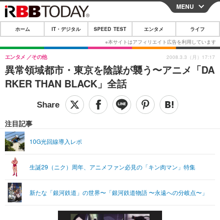
MENU
CLOSE
ホーム
IT・デジタル
SPEED TEST
エンタメ
ライフ
ホーム
IT・デジタル
エンタメ
その他
2008.3.3（月）17:17
異常領域都市・東京を陰謀が襲う〜アニメ「DA
IT・デジタルTOP
スマートフォン
SPEED TEST
RKER THAN BLACK」全話
ネタ
ガジェット・ツール
エンタメ
ショッピング
その他
エンタメTOP
映画・ドラマ
ライフ
注目記事
韓流・K-POP
韓国・芸能
ライフTOP
グルメ
リリース一覧
10G光回線導入レポ
音楽
スポーツ
ペット
ショッピング
プッシュ通知の停止方法
生誕29（ニク）周年、アニメファン必見の「キン肉マン」特集
グラビア
ブログ
その他
ショッピング
その他
新たな「銀河鉄道」の世界〜「銀河鉄道物語 〜永遠への分岐点〜」