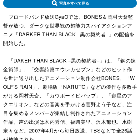
写真をすべて見る
ブロードバンド放送GyaOでは、BONES＆岡村天斎監
督が放つ、ダークな世界観の超能力スパイアクションア
ニメ「DARKER THAN BLACK −黒の契約者−」の配信を
開始した。
「DAKER THAN BLACK −黒の契約者−」は、「鋼の錬
金術師」、「交響詩篇エウレカセブン」などのヒット作
を世に送り出したアニメーション制作会社BONES、「W
OLF'S RAIN」、劇場版「NARUTO」などの傑作を多数手
がける岡村天斎、「カウボーイビバップ」、「創星のア
クエリオン」などの音楽を手がける菅野よう子など、注
目を集めるメンバーが集結し制作されたアニメーション
作品。声の出演は木内秀信、福圓美里、沢木郁也、水樹
奈々など。2007年4月から毎日放送、TBSなどで全26話
が放映された。