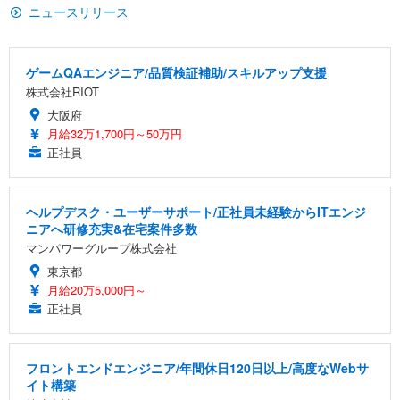
イト
ニュースリリース
￥27,999
￥3,234
￥109,572
ゲームQAエンジニア/品質検証補助/スキルアップ支援
Sezlife オフィスチェア デスクチェア 疲れない テレ
【純正品】27"ゲーミングモニター DualSense 充電
ネオ・ルーライフ ネオ・オムツ L 中型犬用 26枚入
株式会社RIOT
ワーク チェア 強化バックレスト 30度ロッキング機
フック付き（CFI-ZDM1J）
り 単品
能 人間工学 椅子 腰サポート 90度跳ね上げ式アーム
大阪府
レスト 3Dヘッドレスト ハンガー付き 高反発クッシ
￥49,979
￥1,800
月給32万1,700円～50万円
￥7,680
ョン PCチェア 通気性メッシュ ゲーミング/勉強/事
正社員
務用 おしゃれ パソコンチェア (ブラック)
Sezlife オフィスチェア デスクチェア 疲れない テレ
【整備済み品】Dell E2724HS 27インチ 液晶モニタ
Smart Basic(スマートベーシック) 【Amazon.co.jp
ワーク チェア 強化バックレスト 30度ロッキング機
ー フルHD（1920×1080）VA 非光沢 HDMI/DisplayP
限定】 Smart Basic アイリスオーヤマ ペットシーツ
ヘルプデスク・ユーザーサポート/正社員未経験からITエンジ
能 人間工学 椅子 腰サポート 90度跳ね上げ式アーム
ort/VGA スピーカー内蔵 高さ調整 スイベル VESA対
超厚型 お徳用 ワイド 100枚入 (x 1) (ケース販売)
ニアへ研修充実&在宅案件多数
レスト 3Dヘッドレスト ハンガー付き 高反発クッシ
応 ComfortView ビジネス向け
￥7,680
￥15,800
￥3,670
マンパワーグループ株式会社
ョン PCチェア 通気性メッシュ ゲーミング/勉強/事
務用 おしゃれ パソコンチェア (ホワイト)
東京都
ANDWINT オフィスチェア デスクチェア 肘なし メ
【MiniLED/24.5inch/280Hz/FHD】GRAPHT THE S
月給20万5,000円～
アイリスオーヤマ ペットシーツ 超厚型 お徳用 レギ
ッシュ 通気性 ランバーサポート付き 腰サポート ガ
HOOTER Gaming Monitor 24” Essential ゲーミン
正社員
ュラー 200枚入【Amazon.co.jp限定】
ス圧無段階昇降 360度回転 キャスター付き コンパク
グモニター QD 24.5インチ 1ms FHD 量子ドット 残
ト 幅52×奥行58.5×高さ84～96cm テレワーク 在宅
像低減 (3年保証 | 輝点保証 | 日本メーカー)
￥3,731
￥4,139
￥34,980
勤務 ブラック
フロントエンドエンジニア/年間休日120日以上/高度なWebサ
イト構築