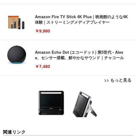
Amazon Fire TV Stick 4K Plus | 映画館のような4K
体験 | ストリーミングメディアプレイヤー
￥9,980
Amazon Echo Dot (エコードット) 第5世代 - Alex
a、センサー搭載、鮮やかなサウンド｜チャコール
￥7,480
>> もっと見る
[EdoErgo] オフィスチェア 椅子 テレワーク 疲れな
EIZO ビジネス向けプレミアムモニター | FlexScan
Amazonベーシック ペットシーツ 薄型 レギュラー 1
い 跳ね上げ式アームレスト コンパクト 約105度ロッ
EV3240X-WT | 31.5型4K UHD・USB Type-C・ホワ
回使い捨て 無香料 ホワイト 300枚
キング pc 事務椅子 360度回転 座面昇降 強化ナイロ
イト
ン樹脂ベース 通気性メッシュ 在宅ワーク H-WY01
￥3,373
￥5,699
￥105,595
(黒網+黒枠+黒足)
EIZO ビジネス向けプレミアムモニター | FlexScan
SIHOO B100 オフィスチェア／デスクチェア メッシ
Amazonベーシック ペットシーツ 厚型 ワイド 42枚
関連リンク
EV2740X-WT | 27.0型4K UHD・USB Type-C・ホワ
ュチェア 人間工学 疲れない ブラック
x2袋(84枚) ホワイト(吸収面:ライトブルー)