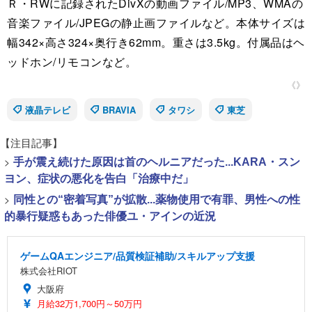
Ｒ・RWに記録されたDivXの動画ファイル/MP3、WMAの
音楽ファイル/JPEGの静止画ファイルなど。本体サイズは
幅342×高さ324×奥行き62mm。重さは3.5kg。付属品はヘ
ッドホン/リモコンなど。
《》
液晶テレビ
BRAVIA
タワシ
東芝
【注目記事】
>
手が震え続けた原因は首のヘルニアだった...KARA・スン
ヨン、症状の悪化を告白「治療中だ」
>
同性との“密着写真”が拡散...薬物使用で有罪、男性への性
的暴行疑惑もあった俳優ユ・アインの近況
ゲームQAエンジニア/品質検証補助/スキルアップ支援
株式会社RIOT
大阪府
月給32万1,700円～50万円