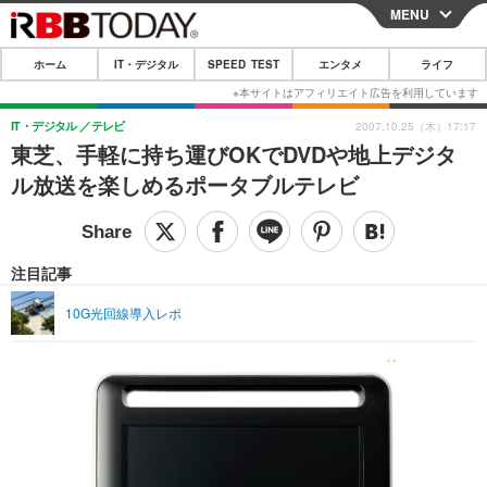
MENU
CLOSE
ホーム
IT・デジタル
SPEED TEST
エンタメ
ライフ
ホーム
IT・デジタル
IT・デジタル
テレビ
2007.10.25（木）17:17
東芝、手軽に持ち運びOKでDVDや地上デジタ
IT・デジタルTOP
スマートフォン
SPEED TEST
ル放送を楽しめるポータブルテレビ
ネタ
ガジェット・ツール
エンタメ
ショッピング
その他
エンタメTOP
映画・ドラマ
ライフ
注目記事
韓流・K-POP
韓国・芸能
ライフTOP
グルメ
リリース一覧
10G光回線導入レポ
音楽
スポーツ
ペット
ショッピング
プッシュ通知の停止方法
グラビア
ブログ
その他
ショッピング
その他