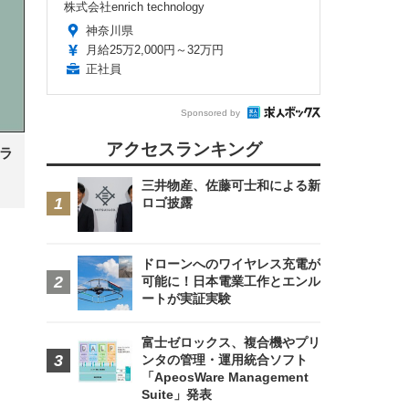
株式会社enrich technology
神奈川県
月給25万2,000円～32万円
正社員
FHD】
ェ
ット
 メ
レギ
 ゲ
ーサ
Sponsored by
ンチ
 ガ
 (3
回
ー)
ンパ
アクセスランキング
ラ
高さ
 在
三井物産、佐藤可士和による新
ロゴ披露
ドローンへのワイヤレス充電が
可能に！日本電業工作とエンル
ートが実証実験
富士ゼロックス、複合機やプリ
ンタの管理・運用統合ソフト
「ApeosWare Management
Suite」発表