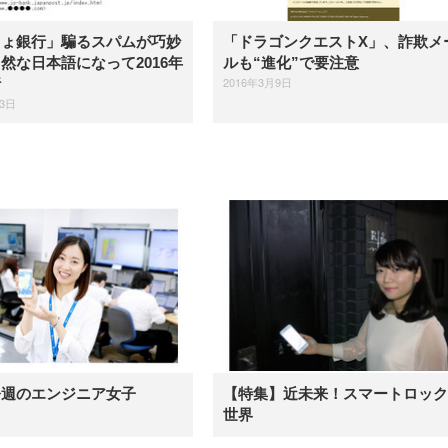
ちょ銀行」騙るスパムが巧妙
「ドラゴンクエストX」、詐欺メ
然な日本語になって2016年
ルも“進化”で要注意
2016年3月9日
行
13日
今週のエンジニア女子
【特集】近未来！スマートロック
世界