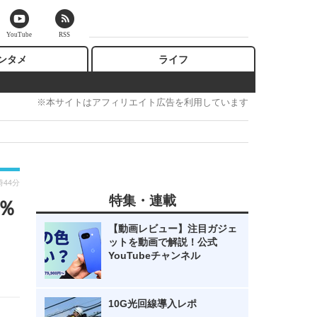
YouTube
RSS
ンタメ
ライフ
※本サイトはアフィリエイト広告を利用しています
時44分
特集・連載
％
【動画レビュー】注目ガジェ
ットを動画で解説！公式
YouTubeチャンネル
10G光回線導入レポ