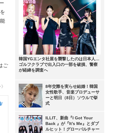
ー
を
能
韓国YGエンタ社屋を襲撃したのは日本人…
ゴルフクラブで出入口の一部を破損、警察
はご
が経緯を調査へ
ン》
8年交際を実らせ結婚！韓国
女性歌手、音楽プロデューサ
ーと明日（8日）ソウルで挙
式
/
ILLIT、新曲『I Got Your
Back 』が『It’s Me』とダブ
ルヒット！グローバルチャー