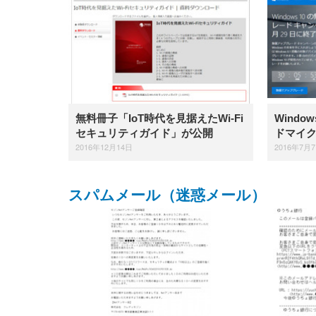
EIZO ビジネス向けプレミア
EIZO ビジネス向けプレミア
【純
[EdoErgo] オフィスチェア 椅
Amazonベーシック ペットシ
SIHOO B100 オフィスチェア
Amazonベーシック ペットシ
ムモニター | FlexScan
ムモニター | FlexScan
ニタ
子 テレワーク 疲れない 跳ね
ーツ 薄型 レギュラー 1回使い
／デスクチェア メッシュチェ
ーツ 厚型 ワイド 42枚x2袋(84
EV3240X-WT | 31.5型4K
EV2740X-WT | 27.0型4K
ク付
上げ式アームレスト コンパク
捨て 無香料 ホワイト 300枚
ア 人間工学 疲れない ブラッ
枚) ホワイト(吸収面:ライトブ
UHD・USB Type-C・ホワイ
UHD・USB Type-C・ホワイ
ト 約105度ロッキング pc 事務
￥105,595
￥109,572
ク
ルー)
￥4
ト
ト
￥5,699
￥3,373
￥27,999
￥3,234
椅子 360度回転 座面昇降 強化
無料冊子「IoT時代を見据えたWi-Fi
Windo
ナイロン樹脂ベース 通気性メ
ッシュ 在宅ワーク H-
セキュリティガイド」が公開
ドマイ
WY01(黒網+黒枠+黒足)
2016年12月14日
2016年7月
スパムメール（迷惑メール）