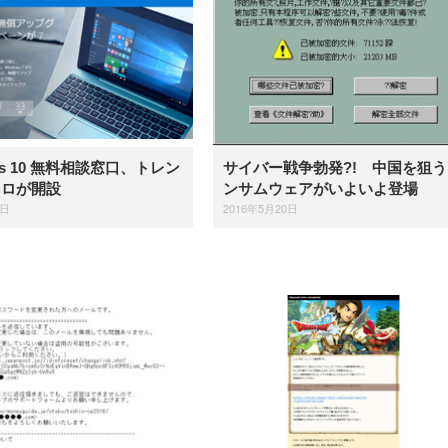
【整備済み品】Dell
【MiniLED/24.5inch/280Hz/
正品】27"ゲーミングモ
ANDWINT オフィスチ
アイリスオーヤマ ペ
Sezlife オフィスチェア デスク
ネオ・ルーライフ ネオ・オム
E2724HS 27インチ 液晶モ
Sezlife オフィスチェア デスク
Smart Basic(スマートベーシ
GRAPHT THE SHOOTER
ー DualSense 充電フッ
ア デスクチェア 肘なし
シーツ 超厚型 お徳用 
チェア 疲れない テレワーク
ツ L 中型犬用 26枚入り 単品
ニター フル
チェア 疲れない テレワーク
ック) 【Amazon.co.jp限定】
Gaming Monitor 24” Essential
き（CFI-ZDM1J）
ッシュ 通気性 ランバ
ュラー 200枚入
チェア 強化バックレスト 30
HD（1920×1080）VA 非光
チェア 強化バックレスト 30度
Smart Basic アイリスオーヤマ
ーミングモニター QD 24.5イ
ポート付き 腰サポート
【Amazon.co.jp限定】
￥1,800
￥15,800
￥34,980
9,979
度ロッキング機能 人間工学 椅
沢 HDMI/DisplayPort/VGA
ロッキング機能 人間工学 椅子
ペットシーツ 超厚型 お徳用
￥4,139
￥3,731
1ms FHD 量子ドット 残像低減
ス圧無段階昇降 360度
￥7,680
￥7,680
￥3,670
子 腰サポート 90度跳ね上げ
スピーカー内蔵 高さ調整 ス
腰サポート 90度跳ね上げ式ア
ワイド 100枚入 (x 1) (ケース
年保証 | 輝点保証 | 日本メーカ
転 キャスター付き コ
ws 10 無料相談窓口、トレン
サイバー戦争勃発?! 中国を狙う
式アームレスト 3Dヘッドレス
イベル VESA対応
ームレスト 3Dヘッドレスト
販売)
クト 幅52×奥行58.5×
ト ハンガー付き 高反発クッシ
ComfortView ビジネス向け
ハンガー付き 高反発クッショ
クロが開設
ンサムウェアがいよいよ登場
84～96cm テレワーク
ョン PCチェア 通気性メッシ
ン PCチェア 通気性メッシュ
宅勤務 ブラック
7日
2016年5月20日
ュ ゲーミング/勉強/事務用 お
ゲーミング/勉強/事務用 おし
しゃれ パソコンチェア (ブラ
ゃれ パソコンチェア (ホワイ
ック)
ト)