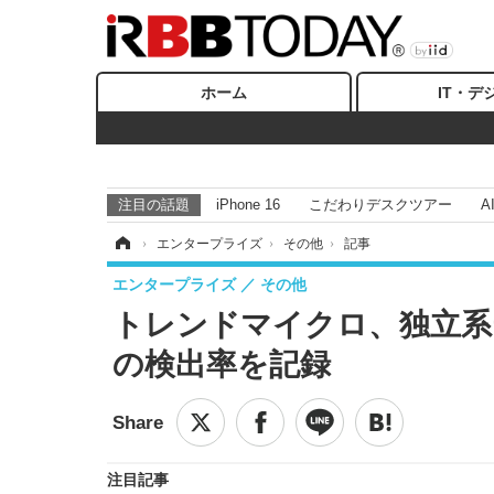
ホーム
IT・デ
注目の話題
iPhone 16
こだわりデスクツアー
A
ホーム
›
エンタープライズ
›
その他
›
記事
エンタープライズ
その他
トレンドマイクロ、独立系テ
の検出率を記録
注目記事