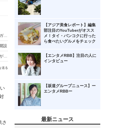
【アジア美食レポート】編集
部注目のYouTuberがオスス
無料冊子「IoT時代を見据えたWi-Fiセキュリティガイド」が公開
メ！タイ・バンコクに行った
ら食べたいグルメをチェック
が開設
【エンタメRBB】注目の人に
サイバー戦争勃発?! 中国を狙うランサムウェアがいよいよ登場
インタビュー
を送る
【坂道グループニュース】ー
い
エンタメRBBー
対
最新ニュース
提供さ