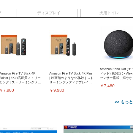
ア
ディスプレイ
犬用トイレ
Amazon Echo Dot (
Amazon Fire TV Stick 4K
Amazon Fire TV Stick 4K Plus
ドット) 第5世代 - Ale
Select | 4Kの高画質ストリー
| 映画館のような4K体験 | スト
センサー搭載、鮮やか
ミング | ストリーミングメデ
リーミングメディアプレイヤ
サウンド｜チャコール
￥7,480
ィアプレイヤー
ー
￥7,980
￥9,980
>> もっ