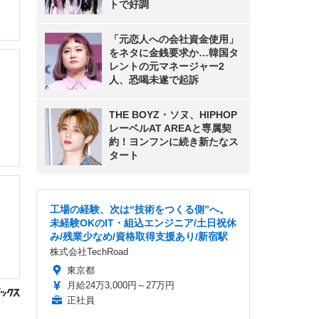
トで好調
「元恋人への会社資金使用」
をネタに金銭要求か…韓国タ
レントの元マネージャー2
人、恐喝未遂で起訴
THE BOYZ・ソヌ、HIPHOP
レーベルAT AREAと専属契
約！ヨンフンに続き新たなス
タート
工場の経験、次は“技術をつくる側”へ。
未経験OKのIT・組込エンジニア/土日祝休
み/残業少なめ/資格取得支援あり/新宿駅
株式会社TechRoad
東京都
月給24万3,000円～27万円
正社員