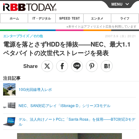
MENU
CLOSE
ホーム
IT・デジタル
SPEED TEST
エンタメ
ライフ
ホーム
IT・デジタル
エンタープライズ
その他
2007.5.9（水）20:21
電源を落とさずHDDを挿抜——NEC、最大1.1
IT・デジタルTOP
スマートフォン
SPEED TEST
ペタバイトの次世代ストレージを発表
ネタ
ガジェット・ツール
エンタメ
ショッピング
その他
エンタメTOP
映画・ドラマ
ライフ
注目記事
韓流・K-POP
韓国・芸能
ライフTOP
グルメ
リリース一覧
10G光回線導入レポ
音楽
スポーツ
ペット
ショッピング
プッシュ通知の停止方法
NEC、SAN対応アレイ「iStorage D」シリーズ3モデル
グラビア
ブログ
その他
デル、法人向けノートPCに「Santa Rosa」を採用——BTO対応3モデ
ショッピング
その他
ル