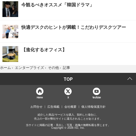
今観るべきオススメ「韓国ドラマ」
快適デスクのヒントが満載！こだわりデスクツアー
【進化するオフィス】
記事
ホーム
›
エンタープライズ
›
その他
›
TOP
Home
X
YouTube
お問合せ
広告掲載
会社概要
個人情報保護方針
紹介した商品/サービスを購入、契約した場合に、
売上の一部が弊社サイトに還元されることがあります。
当サイトに掲載の記事・見出し・写真・画像の無断転載を禁じます。
Copyright © 2026 IID, Inc.