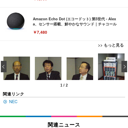
Amazon Echo Dot (エコードット) 第5世代 - Alex
a、センサー搭載、鮮やかなサウンド｜チャコール
￥7,480
>> もっと見る
[EdoErgo] オフィスチェア 椅子 テレワーク 疲れな
EIZO ビジネス向けプレミアムモニター | FlexScan
Amazonベーシック ペットシーツ 薄型 レギュラー 1
い 跳ね上げ式アームレスト コンパクト 約105度ロッ
EV3240X-WT | 31.5型4K UHD・USB Type-C・ホワ
‹
回使い捨て 無香料 ホワイト 300枚
キング pc 事務椅子 360度回転 座面昇降 強化ナイロ
イト
ン樹脂ベース 通気性メッシュ 在宅ワーク H-WY01
￥3,373
￥5,699
￥105,595
(黒網+黒枠+黒足)
1
/
2
EIZO ビジネス向けプレミアムモニター | FlexScan
SIHOO B100 オフィスチェア／デスクチェア メッシ
Amazonベーシック ペットシーツ 厚型 ワイド 42枚
関連リンク
EV2740X-WT | 27.0型4K UHD・USB Type-C・ホワ
ュチェア 人間工学 疲れない ブラック
x2袋(84枚) ホワイト(吸収面:ライトブルー)
イト
NEC
￥27,999
￥3,234
￥109,572
Sezlife オフィスチェア デスクチェア 疲れない テレ
関連ニュース
【純正品】27"ゲーミングモニター DualSense 充電
ネオ・ルーライフ ネオ・オムツ L 中型犬用 26枚入