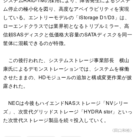
システムRAID-TMの採用により、障害発生によるシステ
ム停止の極小化を図り、高度なアベイラビリティを実現
している。エントリーモデルの「iStorage D1/D3」は、
ローエンドクラスでは業界初となるトリプルミラー、高
信頼SASディスクと低価格大容量のSATAディスクを同一
筐体に混載できるのが特徴。
この後行われた、システムストレージ事業部長 横山
康氏によるデモンストレーションでは、システムを稼働
させたままの、HDモジュールの追加と構成変更作業が披
露された。
NECは今後もハイエンドNASストレージ「NVシリー
ズ」、次世代グリッドストレージ「HYDRA stor」といっ
た次世代ストレージ製品を続々投入していく。
《田口和裕》