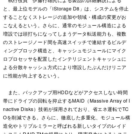
執行役員 伊藤行雄氏による製品の詳細解説による
と、最上位モデルの「iStorage D8」は、システムを停止
することなくストレージの追加や領域・構成の変更がお
こなえるという。さらに、通常のモジュール構造による
増設では頭打ちになってしまうデータ転送能力も、複数
のストレージノード間を高速スイッチで連結するビルデ
ィングブロック構造と、キャッシュモジュールにマイク
ロプロセッサを配置したインテリジェントキャッシュに
よる分散キャッシュ方式により増設したぶんだけリニア
に性能が向上するという。
また、バックアップ用HDDなどがアクセスしない時間
帯にドライブの回転を抑止するMAID（Massive Array of I
nactive Disks）技術が採用されており、省エネ運転でTC
Oを削減できる。さらに、徹底した多重化、モジュール構
造化やトリプルミラーと呼ばれる新しいタイプのレイド