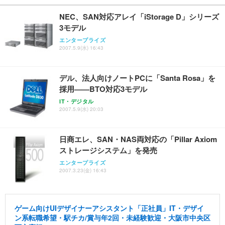
ワーク チェア 強化バックレスト 30度ロッキング機
フック付き（CFI-ZDM1J）
り 単品
能 人間工学 椅子 腰サポート 90度跳ね上げ式アーム
NEC、SAN対応アレイ「iStorage D」シリーズ
レスト 3Dヘッドレスト ハンガー付き 高反発クッシ
￥49,979
￥1,800
￥7,680
3モデル
ョン PCチェア 通気性メッシュ ゲーミング/勉強/事
務用 おしゃれ パソコンチェア (ブラック)
エンタープライズ
2007.5.9(水) 16:43
Sezlife オフィスチェア デスクチェア 疲れない テレ
【整備済み品】Dell E2724HS 27インチ 液晶モニタ
Smart Basic(スマートベーシック) 【Amazon.co.jp
ワーク チェア 強化バックレスト 30度ロッキング機
ー フルHD（1920×1080）VA 非光沢 HDMI/DisplayP
限定】 Smart Basic アイリスオーヤマ ペットシーツ
能 人間工学 椅子 腰サポート 90度跳ね上げ式アーム
ort/VGA スピーカー内蔵 高さ調整 スイベル VESA対
超厚型 お徳用 ワイド 100枚入 (x 1) (ケース販売)
デル、法人向けノートPCに「Santa Rosa」を
レスト 3Dヘッドレスト ハンガー付き 高反発クッシ
応 ComfortView ビジネス向け
￥7,680
￥15,800
￥3,670
ョン PCチェア 通気性メッシュ ゲーミング/勉強/事
採用——BTO対応3モデル
務用 おしゃれ パソコンチェア (ホワイト)
IT・デジタル
ANDWINT オフィスチェア デスクチェア 肘なし メ
【MiniLED/24.5inch/280Hz/FHD】GRAPHT THE S
2007.5.9(水) 20:03
アイリスオーヤマ ペットシーツ 超厚型 お徳用 レギ
ッシュ 通気性 ランバーサポート付き 腰サポート ガ
HOOTER Gaming Monitor 24” Essential ゲーミン
ュラー 200枚入【Amazon.co.jp限定】
ス圧無段階昇降 360度回転 キャスター付き コンパク
グモニター QD 24.5インチ 1ms FHD 量子ドット 残
ト 幅52×奥行58.5×高さ84～96cm テレワーク 在宅
像低減 (3年保証 | 輝点保証 | 日本メーカー)
￥3,731
日商エレ、SAN・NAS両対応の「Pillar Axiom
￥4,139
￥34,980
勤務 ブラック
ストレージシステム」を発売
エンタープライズ
2007.3.23(金) 16:43
ゲーム向けUIデザイナーアシスタント「正社員」IT・デザイ
ン系転職希望・駅チカ/賞与年2回・未経験歓迎・大阪市中央区