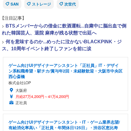
SAN
ストレージ
次世代
【注目記事】
>
BTSメンバーからの借金に飲酒運転...自粛中に脳出血で倒
れた韓国芸人、退院 麻痺が残る状態で出廷へ
>
何を意味するのか...めったに泣かないBLACKPINK・ジ
ス、10周年イベント終了しファンを前に涙
ゲーム向けUIデザイナーアシスタント「正社員」IT・デザイ
ン系転職希望・駅チカ/賞与年2回・未経験歓迎・大阪市中央区
西心斎橋
株式会社LOP
大阪府
月給27万4,200円～41万4,200円
正社員
ゲーム向けUIデザイナーアシスタント・IT・ゲーム業界志望/
有給消化率高い「正社員・年間休日125日」・渋谷区恵比寿