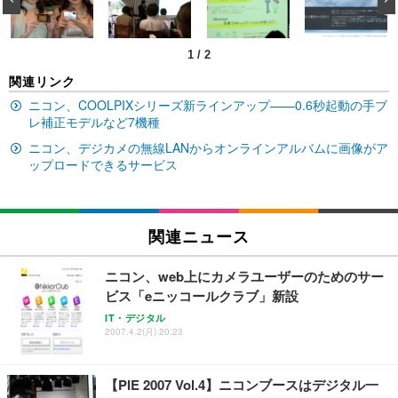
ン樹脂ベース 通気性メッシュ 在宅ワーク H-WY01
￥3,373
￥5,699
￥105,595
(黒網+黒枠+黒足)
1
/
2
EIZO ビジネス向けプレミアムモニター | FlexScan
SIHOO B100 オフィスチェア／デスクチェア メッシ
Amazonベーシック ペットシーツ 厚型 ワイド 42枚
関連リンク
EV2740X-WT | 27.0型4K UHD・USB Type-C・ホワ
ュチェア 人間工学 疲れない ブラック
x2袋(84枚) ホワイト(吸収面:ライトブルー)
イト
ニコン、COOLPIXシリーズ新ラインアップ——0.6秒起動の手ブ
￥27,999
￥3,234
レ補正モデルなど7機種
￥109,572
ニコン、デジカメの無線LANからオンラインアルバムに画像がア
ップロードできるサービス
Sezlife オフィスチェア デスクチェア 疲れない テレ
【純正品】27"ゲーミングモニター DualSense 充電
ネオ・ルーライフ ネオ・オムツ L 中型犬用 26枚入
ワーク チェア 強化バックレスト 30度ロッキング機
フック付き（CFI-ZDM1J）
り 単品
能 人間工学 椅子 腰サポート 90度跳ね上げ式アーム
レスト 3Dヘッドレスト ハンガー付き 高反発クッシ
￥49,979
￥1,800
￥7,680
関連ニュース
ョン PCチェア 通気性メッシュ ゲーミング/勉強/事
務用 おしゃれ パソコンチェア (ブラック)
ニコン、web上にカメラユーザーのためのサー
Sezlife オフィスチェア デスクチェア 疲れない テレ
【整備済み品】Dell E2724HS 27インチ 液晶モニタ
Smart Basic(スマートベーシック) 【Amazon.co.jp
ワーク チェア 強化バックレスト 30度ロッキング機
ー フルHD（1920×1080）VA 非光沢 HDMI/DisplayP
限定】 Smart Basic アイリスオーヤマ ペットシーツ
ビス「eニッコールクラブ」新設
能 人間工学 椅子 腰サポート 90度跳ね上げ式アーム
ort/VGA スピーカー内蔵 高さ調整 スイベル VESA対
超厚型 お徳用 ワイド 100枚入 (x 1) (ケース販売)
IT・デジタル
レスト 3Dヘッドレスト ハンガー付き 高反発クッシ
応 ComfortView ビジネス向け
2007.4.2(月) 20:23
￥7,680
￥15,800
￥3,670
ョン PCチェア 通気性メッシュ ゲーミング/勉強/事
務用 おしゃれ パソコンチェア (ホワイト)
ANDWINT オフィスチェア デスクチェア 肘なし メ
【MiniLED/24.5inch/280Hz/FHD】GRAPHT THE S
【PIE 2007 Vol.4】ニコンブースはデジタル一
アイリスオーヤマ ペットシーツ 超厚型 お徳用 レギ
ッシュ 通気性 ランバーサポート付き 腰サポート ガ
HOOTER Gaming Monitor 24” Essential ゲーミン