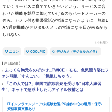
ていくサービスに育てていきたいという。サービスに合
わせた機能を製品に加えていけるのもハードメーカーの
強み。カメラ付き携帯電話が常識になったように、無線L
AN通信機能がデジタルカメラの常識になる日が来るかも
しれない。
《小林聖》
ニコン
COOLPIX
デジカメ（デジタルカメラ）
【注目記事】
>
ふっくら胸元をのぞかせ...TWICE・モモ、色気漂う姿にフ
ァン悶絶「すんごい」「気絶しちゃう」
>
「この人では?」韓国で詐欺容疑を受ける“日本人練習
生”、ネットで急浮上した元アイドル候補とは
ITインフラエンジニア/未経験歓迎/PC操作中心の運用・保守/
資格取得支援あり