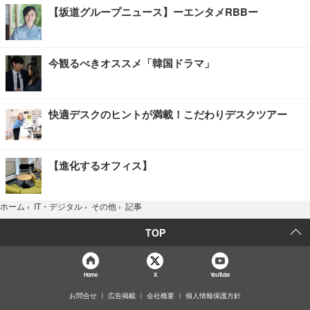
【坂道グループニュース】ーエンタメRBBー
今観るべきオススメ「韓国ドラマ」
快適デスクのヒントが満載！こだわりデスクツアー
【進化するオフィス】
記事
ホーム
›
IT・デジタル
›
その他
›
TOP
Home
X
YouTube
お問合せ
広告掲載
会社概要
個人情報保護方針