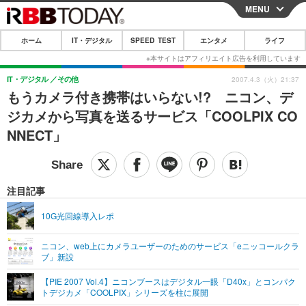
MENU
CLOSE
ホーム
IT・デジタル
SPEED TEST
エンタメ
ライフ
ホーム
IT・デジタル
IT・デジタル
その他
2007.4.3（火）21:37
もうカメラ付き携帯はいらない!? ニコン、デ
IT・デジタルTOP
スマートフォン
SPEED TEST
ジカメから写真を送るサービス「COOLPIX CO
ネタ
ガジェット・ツール
NNECT」
エンタメ
ショッピング
その他
エンタメTOP
映画・ドラマ
ライフ
韓流・K-POP
韓国・芸能
注目記事
ライフTOP
グルメ
リリース一覧
音楽
スポーツ
10G光回線導入レポ
ペット
ショッピング
プッシュ通知の停止方法
グラビア
ブログ
その他
ニコン、web上にカメラユーザーのためのサービス「eニッコールクラ
ブ」新設
ショッピング
その他
【PIE 2007 Vol.4】ニコンブースはデジタル一眼「D40x」とコンパク
トデジカメ「COOLPIX」シリーズを柱に展開