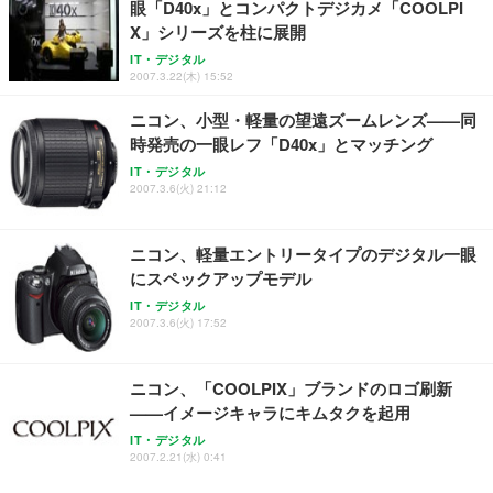
眼「D40x」とコンパクトデジカメ「COOLPI
ュラー 200枚入【Amazon.co.jp限定】
ス圧無段階昇降 360度回転 キャスター付き コンパク
グモニター QD 24.5インチ 1ms FHD 量子ドット 残
X」シリーズを柱に展開
ト 幅52×奥行58.5×高さ84～96cm テレワーク 在宅
像低減 (3年保証 | 輝点保証 | 日本メーカー)
￥3,731
￥4,139
￥34,980
勤務 ブラック
IT・デジタル
2007.3.22(木) 15:52
ニコン、小型・軽量の望遠ズームレンズ——同
時発売の一眼レフ「D40x」とマッチング
IT・デジタル
2007.3.6(火) 21:12
ニコン、軽量エントリータイプのデジタル一眼
にスペックアップモデル
IT・デジタル
2007.3.6(火) 17:52
ニコン、「COOLPIX」ブランドのロゴ刷新
——イメージキャラにキムタクを起用
IT・デジタル
2007.2.21(水) 0:41