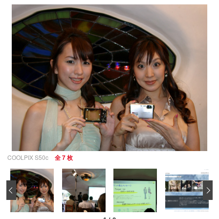
COOLPIX S50c
全 7 枚
‹