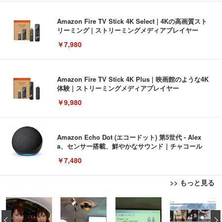
Amazon Fire TV Stick 4K Select | 4Kの高画質スト
リーミング | ストリーミングメディアプレイヤー
￥7,980
Amazon Fire TV Stick 4K Plus | 映画館のような4K
体験 | ストリーミングメディアプレイヤー
￥9,980
Amazon Echo Dot (エコードット) 第5世代 - Alex
a、センサー搭載、鮮やかなサウンド｜チャコール
￥7,480
>> もっと見る
[EdoErgo] オフィスチェア 椅子 テレワーク 疲れな
EIZO ビジネス向けプレミアムモニター | FlexScan
Amazonベーシック ペットシーツ 薄型 レギュラー 1
い 跳ね上げ式アームレスト コンパクト 約105度ロッ
EV3240X-WT | 31.5型4K UHD・USB Type-C・ホワ
‹
回使い捨て 無香料 ホワイト 300枚
キング pc 事務椅子 360度回転 座面昇降 強化ナイロ
イト