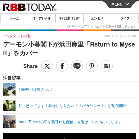
MENU
CLOSE
ホーム
IT・デジタル
SPEED TEST
エンタメ
ライフ
ホーム
IT・デジタル
エンタメ
その他
2007.1.23（火）15:40
デーモン小暮閣下が浜田麻里「Return to Myse
IT・デジタルTOP
スマートフォン
SPEED TEST
lf」をカバー
ネタ
ガジェット・ツール
エンタメ
ショッピング
その他
エンタメTOP
映画・ドラマ
ライフ
注目記事
韓流・K-POP
韓国・芸能
ライフTOP
グルメ
リリース一覧
10G光回線導入レポ
音楽
スポーツ
ペット
ショッピング
プッシュ通知の停止方法
私、怒ってます！幸せになりたい！「バカヤロー！」が配信開始
グラビア
ブログ
その他
ショッピング
その他
Aqua TimezのVCを週替わり配信、今週は「いつもいっしょ」