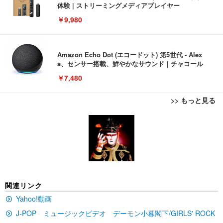
体験 | ストリーミングメディアプレイヤー
￥9,980
Amazon Echo Dot (エコードット) 第5世代 - Alex
a、センサー搭載、鮮やかなサウンド｜チャコール
￥7,480
>> もっと見る
[EdoErgo] オフィスチェア 椅子 テレワーク 疲れな
EIZO ビジネス向けプレミアムモニター | FlexScan
Amazonベーシック ペットシーツ 薄型 レギュラー 1
い 跳ね上げ式アームレスト コンパクト 約105度ロッ
EV3240X-WT | 31.5型4K UHD・USB Type-C・ホワ
回使い捨て 無香料 ホワイト 300枚
キング pc 事務椅子 360度回転 座面昇降 強化ナイロ
イト
ン樹脂ベース 通気性メッシュ 在宅ワーク H-WY01
￥3,373
￥5,699
￥105,595
(黒網+黒枠+黒足)
EIZO ビジネス向けプレミアムモニター | FlexScan
SIHOO B100 オフィスチェア／デスクチェア メッシ
Amazonベーシック ペットシーツ 厚型 ワイド 42枚
関連リンク
EV2740X-WT | 27.0型4K UHD・USB Type-C・ホワ
ュチェア 人間工学 疲れない ブラック
x2袋(84枚) ホワイト(吸収面:ライトブルー)
イト
Yahoo!動画
￥27,999
￥3,234
￥109,572
J-POP ミュージックビデオ デーモン小暮閣下/GIRLS' ROCK