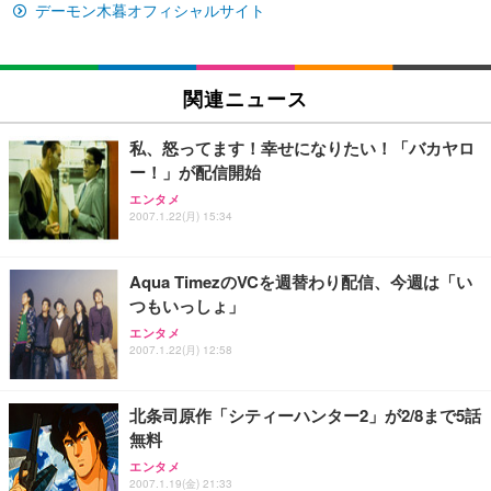
デーモン木暮オフィシャルサイト
Sezlife オフィスチェア デスクチェア 疲れない テレ
【純正品】27"ゲーミングモニター DualSense 充電
ネオ・ルーライフ ネオ・オムツ L 中型犬用 26枚入
ワーク チェア 強化バックレスト 30度ロッキング機
フック付き（CFI-ZDM1J）
り 単品
能 人間工学 椅子 腰サポート 90度跳ね上げ式アーム
レスト 3Dヘッドレスト ハンガー付き 高反発クッシ
￥49,979
￥1,800
関連ニュース
￥7,680
ョン PCチェア 通気性メッシュ ゲーミング/勉強/事
務用 おしゃれ パソコンチェア (ブラック)
私、怒ってます！幸せになりたい！「バカヤロ
Sezlife オフィスチェア デスクチェア 疲れない テレ
【整備済み品】Dell E2724HS 27インチ 液晶モニタ
Smart Basic(スマートベーシック) 【Amazon.co.jp
ー！」が配信開始
ワーク チェア 強化バックレスト 30度ロッキング機
ー フルHD（1920×1080）VA 非光沢 HDMI/DisplayP
限定】 Smart Basic アイリスオーヤマ ペットシーツ
能 人間工学 椅子 腰サポート 90度跳ね上げ式アーム
ort/VGA スピーカー内蔵 高さ調整 スイベル VESA対
超厚型 お徳用 ワイド 100枚入 (x 1) (ケース販売)
エンタメ
レスト 3Dヘッドレスト ハンガー付き 高反発クッシ
応 ComfortView ビジネス向け
2007.1.22(月) 15:34
￥7,680
￥15,800
￥3,670
ョン PCチェア 通気性メッシュ ゲーミング/勉強/事
務用 おしゃれ パソコンチェア (ホワイト)
Aqua TimezのVCを週替わり配信、今週は「い
ANDWINT オフィスチェア デスクチェア 肘なし メ
【MiniLED/24.5inch/280Hz/FHD】GRAPHT THE S
アイリスオーヤマ ペットシーツ 超厚型 お徳用 レギ
つもいっしょ」
ッシュ 通気性 ランバーサポート付き 腰サポート ガ
HOOTER Gaming Monitor 24” Essential ゲーミン
ュラー 200枚入【Amazon.co.jp限定】
ス圧無段階昇降 360度回転 キャスター付き コンパク
グモニター QD 24.5インチ 1ms FHD 量子ドット 残
エンタメ
ト 幅52×奥行58.5×高さ84～96cm テレワーク 在宅
像低減 (3年保証 | 輝点保証 | 日本メーカー)
￥3,731
2007.1.22(月) 12:58
￥4,139
￥34,980
勤務 ブラック
北条司原作「シティーハンター2」が2/8まで5話
無料
エンタメ
2007.1.19(金) 21:33