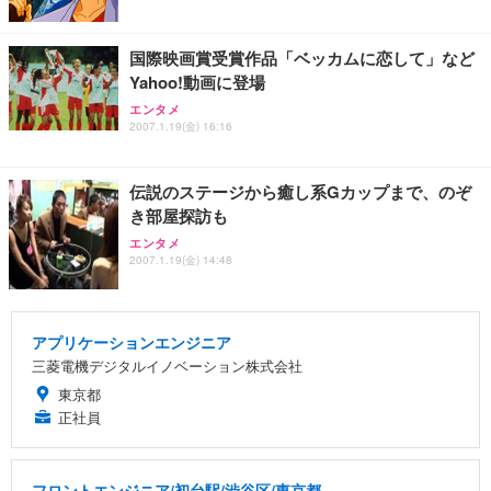
国際映画賞受賞作品「ベッカムに恋して」など
Yahoo!動画に登場
エンタメ
2007.1.19(金) 16:16
伝説のステージから癒し系Gカップまで、のぞ
き部屋探訪も
エンタメ
2007.1.19(金) 14:48
アプリケーションエンジニア
三菱電機デジタルイノベーション株式会社
東京都
正社員
フロントエンジニア/初台駅/渋谷区/東京都