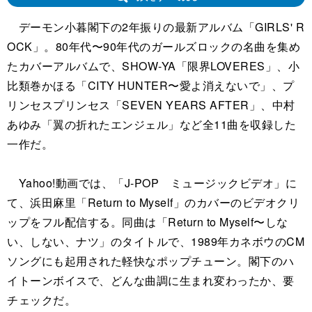
デーモン小暮閣下の2年振りの最新アルバム「GIRLS' R
OCK」。80年代〜90年代のガールズロックの名曲を集め
たカバーアルバムで、SHOW-YA「限界LOVERES」、小
比類巻かほる「CITY HUNTER〜愛よ消えないで」、プ
リンセスプリンセス「SEVEN YEARS AFTER」、中村
あゆみ「翼の折れたエンジェル」など全11曲を収録した
一作だ。
Yahoo!動画では、「J-POP ミュージックビデオ」に
て、浜田麻里「Return to Myself」のカバーのビデオクリ
ップをフル配信する。同曲は「Return to Myself〜しな
い、しない、ナツ」のタイトルで、1989年カネボウのCM
ソングにも起用された軽快なポップチューン。閣下のハ
イトーンボイスで、どんな曲調に生まれ変わったか、要
チェックだ。