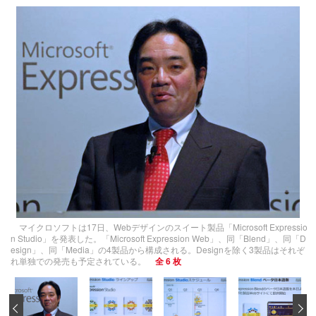
マイクロソフトは17日、Webデザインのスイート製品「Microsoft Expressio
n Studio」を発表した。「Microsoft Expression Web」、同「Blend」、同「D
esign」、同「Media」の4製品から構成される。Designを除く3製品はそれぞ
れ単独での発売も予定されている。
全 6 枚
‹