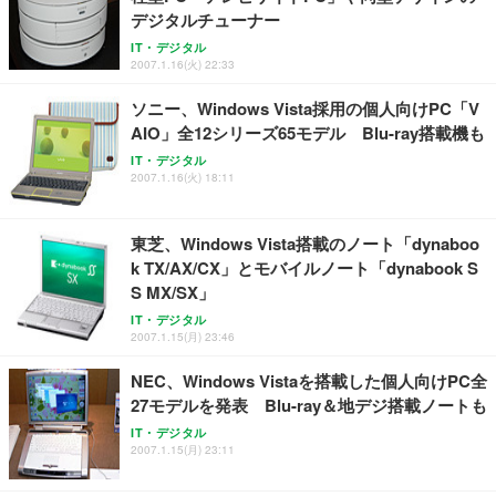
務用 おしゃれ パソコンチェア (ブラック)
デジタルチューナー
Sezlife オフィスチェア デスクチェア 疲れない テレ
【整備済み品】Dell E2724HS 27インチ 液晶モニタ
Smart Basic(スマートベーシック) 【Amazon.co.jp
IT・デジタル
ワーク チェア 強化バックレスト 30度ロッキング機
ー フルHD（1920×1080）VA 非光沢 HDMI/DisplayP
限定】 Smart Basic アイリスオーヤマ ペットシーツ
2007.1.16(火) 22:33
能 人間工学 椅子 腰サポート 90度跳ね上げ式アーム
ort/VGA スピーカー内蔵 高さ調整 スイベル VESA対
超厚型 お徳用 ワイド 100枚入 (x 1) (ケース販売)
レスト 3Dヘッドレスト ハンガー付き 高反発クッシ
応 ComfortView ビジネス向け
ソニー、Windows Vista採用の個人向けPC「V
￥7,680
￥15,800
￥3,670
ョン PCチェア 通気性メッシュ ゲーミング/勉強/事
AIO」全12シリーズ65モデル Blu-ray搭載機も
務用 おしゃれ パソコンチェア (ホワイト)
IT・デジタル
ANDWINT オフィスチェア デスクチェア 肘なし メ
【MiniLED/24.5inch/280Hz/FHD】GRAPHT THE S
2007.1.16(火) 18:11
アイリスオーヤマ ペットシーツ 超厚型 お徳用 レギ
ッシュ 通気性 ランバーサポート付き 腰サポート ガ
HOOTER Gaming Monitor 24” Essential ゲーミン
ュラー 200枚入【Amazon.co.jp限定】
ス圧無段階昇降 360度回転 キャスター付き コンパク
グモニター QD 24.5インチ 1ms FHD 量子ドット 残
ト 幅52×奥行58.5×高さ84～96cm テレワーク 在宅
像低減 (3年保証 | 輝点保証 | 日本メーカー)
￥3,731
東芝、Windows Vista搭載のノート「dynaboo
￥4,139
￥34,980
勤務 ブラック
k TX/AX/CX」とモバイルノート「dynabook S
S MX/SX」
IT・デジタル
2007.1.15(月) 23:46
NEC、Windows Vistaを搭載した個人向けPC全
27モデルを発表 Blu-ray＆地デジ搭載ノートも
IT・デジタル
2007.1.15(月) 23:11