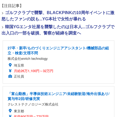
【注目記事】
>
ゴルフクラブで襲撃、BLACKPINKの10周年イベントに激
怒したファンの説も...YG本社で女性が暴れる
>
韓国YGエンタ社屋を襲撃したのは日本人...ゴルフクラブで
出入口の一部を破損、警察が経緯を調査へ
27卒・新卒/ものづくりエンジニアアシスタント/機械部品の組
立・検査/文理不問
株式会社enrich technology
埼玉県
月給26万1,100円～32万円
正社員
「富山勤務」半導体技術エンジニア/未経験歓迎/海外出張あり/
賞与年2回/研修充実
クレストテクノロジーズ株式会社
東京都
年収600万円～770万円