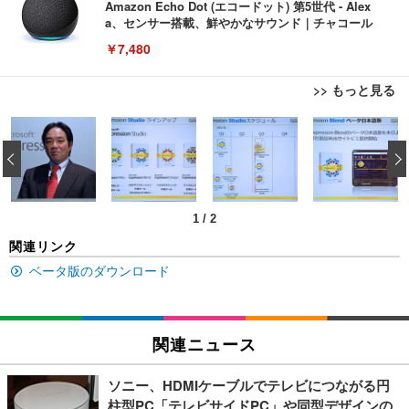
Amazon Echo Dot (エコードット) 第5世代 - Alex
a、センサー搭載、鮮やかなサウンド｜チャコール
￥7,480
>> もっと見る
[EdoErgo] オフィスチェア 椅子 テレワーク 疲れな
EIZO ビジネス向けプレミアムモニター | FlexScan
Amazonベーシック ペットシーツ 薄型 レギュラー 1
い 跳ね上げ式アームレスト コンパクト 約105度ロッ
EV3240X-WT | 31.5型4K UHD・USB Type-C・ホワ
‹
回使い捨て 無香料 ホワイト 300枚
キング pc 事務椅子 360度回転 座面昇降 強化ナイロ
イト
ン樹脂ベース 通気性メッシュ 在宅ワーク H-WY01
￥3,373
￥5,699
￥105,595
(黒網+黒枠+黒足)
1
/
2
EIZO ビジネス向けプレミアムモニター | FlexScan
SIHOO B100 オフィスチェア／デスクチェア メッシ
Amazonベーシック ペットシーツ 厚型 ワイド 42枚
関連リンク
EV2740X-WT | 27.0型4K UHD・USB Type-C・ホワ
ュチェア 人間工学 疲れない ブラック
x2袋(84枚) ホワイト(吸収面:ライトブルー)
イト
ベータ版のダウンロード
￥27,999
￥3,234
￥109,572
Sezlife オフィスチェア デスクチェア 疲れない テレ
関連ニュース
【純正品】27"ゲーミングモニター DualSense 充電
ネオ・ルーライフ ネオ・オムツ L 中型犬用 26枚入
ワーク チェア 強化バックレスト 30度ロッキング機
フック付き（CFI-ZDM1J）
り 単品
能 人間工学 椅子 腰サポート 90度跳ね上げ式アーム
ソニー、HDMIケーブルでテレビにつながる円
レスト 3Dヘッドレスト ハンガー付き 高反発クッシ
￥49,979
￥1,800
￥7,680
柱型PC「テレビサイドPC」や同型デザインの
ョン PCチェア 通気性メッシュ ゲーミング/勉強/事