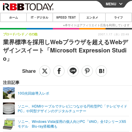
MENU
CLOSE
ホーム
IT・デジタル
SPEED TEST
エンタメ
ライフ
ホーム
IT・デジタル
ブロードバンド
その他
2007.1.17（水）23:49
業界標準を採用しWebブラウザを超えるWebデ
IT・デジタルTOP
スマートフォン
SPEED TEST
ザインスイート「Microsoft Expression Studi
ネタ
ガジェット・ツール
o」
エンタメ
ショッピング
その他
エンタメTOP
映画・ドラマ
ライフ
韓流・K-POP
韓国・芸能
注目記事
ライフTOP
グルメ
リリース一覧
音楽
スポーツ
10G光回線導入レポ
ペット
ショッピング
プッシュ通知の停止方法
グラビア
ブログ
その他
ソニー、HDMIケーブルでテレビにつながる円柱型PC「テレビサイド
PC」や同型デザインのデジタルチューナー
ショッピング
その他
ソニー、Windows Vista採用の個人向けPC「VAIO」全12シリーズ65
モデル Blu-ray搭載機も