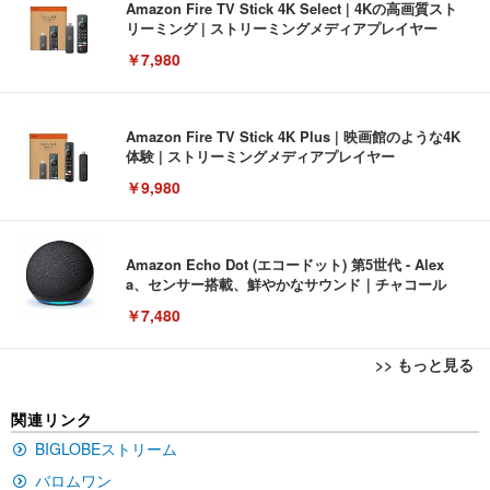
Amazon Fire TV Stick 4K Select | 4Kの高画質スト
リーミング | ストリーミングメディアプレイヤー
￥7,980
Amazon Fire TV Stick 4K Plus | 映画館のような4K
体験 | ストリーミングメディアプレイヤー
￥9,980
Amazon Echo Dot (エコードット) 第5世代 - Alex
a、センサー搭載、鮮やかなサウンド｜チャコール
￥7,480
>> もっと見る
[EdoErgo] オフィスチェア 椅子 テレワーク 疲れな
EIZO ビジネス向けプレミアムモニター | FlexScan
Amazonベーシック ペットシーツ 薄型 レギュラー 1
関連リンク
い 跳ね上げ式アームレスト コンパクト 約105度ロッ
EV3240X-WT | 31.5型4K UHD・USB Type-C・ホワ
回使い捨て 無香料 ホワイト 300枚
キング pc 事務椅子 360度回転 座面昇降 強化ナイロ
イト
BIGLOBEストリーム
ン樹脂ベース 通気性メッシュ 在宅ワーク H-WY01
￥3,373
￥5,699
￥105,595
バロムワン
(黒網+黒枠+黒足)