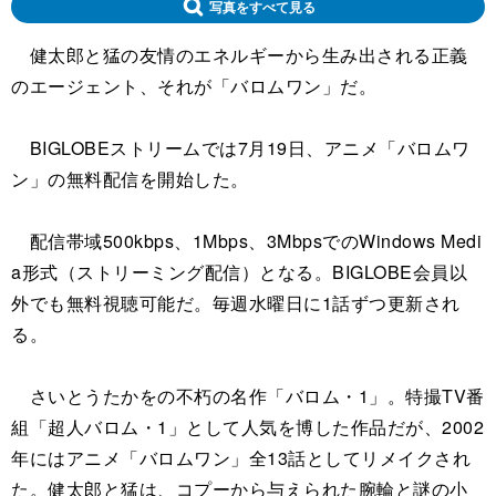
写真をすべて見る
健太郎と猛の友情のエネルギーから生み出される正義
のエージェント、それが「バロムワン」だ。
BIGLOBEストリームでは7月19日、アニメ「バロムワ
ン」の無料配信を開始した。
配信帯域500kbps、1Mbps、3MbpsでのWindows Medi
a形式（ストリーミング配信）となる。BIGLOBE会員以
外でも無料視聴可能だ。毎週水曜日に1話ずつ更新され
る。
さいとうたかをの不朽の名作「バロム・1」。特撮TV番
組「超人バロム・1」として人気を博した作品だが、2002
年にはアニメ「バロムワン」全13話としてリメイクされ
た。健太郎と猛は、コプーから与えられた腕輪と謎の小