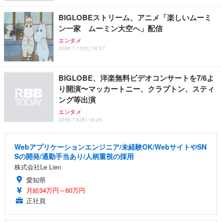
￥3,731
￥4,139
￥34,980
勤務 ブラック
BIGLOBEストリーム、アニメ「楽しいムーミ
ン一家 ムーミン大空へ」配信
エンタメ
2006.7.13(木) 18:37
BIGLOBE、洋楽無料ビデオコンサートを7/6よ
り開演〜マッカートニー、クラプトン、スティ
ング等出演
エンタメ
2006.7.6(木) 18:26
Webアプリケーションエンジニア/未経験OK/WebサイトやSN
Sの開発/通勤手当あり/人柄重視の採用
株式会社Le Lien
愛知県
月給34万円～60万円
正社員