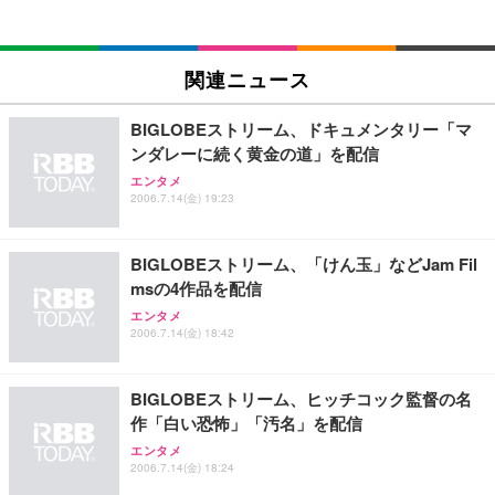
EIZO ビジネス向けプレミアムモニター | FlexScan
SIHOO B100 オフィスチェア／デスクチェア メッシ
Amazonベーシック ペットシーツ 厚型 ワイド 42枚
EV2740X-WT | 27.0型4K UHD・USB Type-C・ホワ
ュチェア 人間工学 疲れない ブラック
x2袋(84枚) ホワイト(吸収面:ライトブルー)
関連ニュース
イト
￥27,999
￥3,234
￥109,572
BIGLOBEストリーム、ドキュメンタリー「マ
ンダレーに続く黄金の道」を配信
Sezlife オフィスチェア デスクチェア 疲れない テレ
エンタメ
【純正品】27"ゲーミングモニター DualSense 充電
ネオ・ルーライフ ネオ・オムツ L 中型犬用 26枚入
ワーク チェア 強化バックレスト 30度ロッキング機
2006.7.14(金) 19:23
フック付き（CFI-ZDM1J）
り 単品
能 人間工学 椅子 腰サポート 90度跳ね上げ式アーム
レスト 3Dヘッドレスト ハンガー付き 高反発クッシ
￥49,979
￥1,800
￥7,680
ョン PCチェア 通気性メッシュ ゲーミング/勉強/事
BIGLOBEストリーム、「けん玉」などJam Fil
務用 おしゃれ パソコンチェア (ブラック)
msの4作品を配信
Sezlife オフィスチェア デスクチェア 疲れない テレ
【整備済み品】Dell E2724HS 27インチ 液晶モニタ
Smart Basic(スマートベーシック) 【Amazon.co.jp
エンタメ
ワーク チェア 強化バックレスト 30度ロッキング機
ー フルHD（1920×1080）VA 非光沢 HDMI/DisplayP
限定】 Smart Basic アイリスオーヤマ ペットシーツ
2006.7.14(金) 18:42
能 人間工学 椅子 腰サポート 90度跳ね上げ式アーム
ort/VGA スピーカー内蔵 高さ調整 スイベル VESA対
超厚型 お徳用 ワイド 100枚入 (x 1) (ケース販売)
レスト 3Dヘッドレスト ハンガー付き 高反発クッシ
応 ComfortView ビジネス向け
￥7,680
￥15,800
￥3,670
ョン PCチェア 通気性メッシュ ゲーミング/勉強/事
BIGLOBEストリーム、ヒッチコック監督の名
務用 おしゃれ パソコンチェア (ホワイト)
作「白い恐怖」「汚名」を配信
ANDWINT オフィスチェア デスクチェア 肘なし メ
【MiniLED/24.5inch/280Hz/FHD】GRAPHT THE S
アイリスオーヤマ ペットシーツ 超厚型 お徳用 レギ
エンタメ
ッシュ 通気性 ランバーサポート付き 腰サポート ガ
HOOTER Gaming Monitor 24” Essential ゲーミン
ュラー 200枚入【Amazon.co.jp限定】
2006.7.14(金) 18:24
ス圧無段階昇降 360度回転 キャスター付き コンパク
グモニター QD 24.5インチ 1ms FHD 量子ドット 残
ト 幅52×奥行58.5×高さ84～96cm テレワーク 在宅
像低減 (3年保証 | 輝点保証 | 日本メーカー)