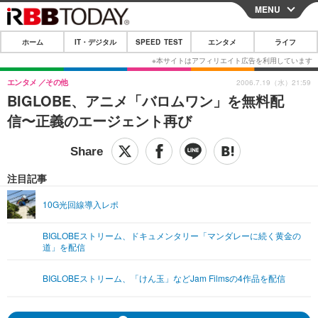
MENU
CLOSE
ホーム
IT・デジタル
SPEED TEST
エンタメ
ライフ
ホーム
IT・デジタル
エンタメ
その他
2006.7.19（水）21:59
BIGLOBE、アニメ「バロムワン」を無料配
IT・デジタルTOP
スマートフォン
SPEED TEST
信〜正義のエージェント再び
ネタ
ガジェット・ツール
エンタメ
ショッピング
その他
エンタメTOP
映画・ドラマ
ライフ
注目記事
韓流・K-POP
韓国・芸能
ライフTOP
グルメ
リリース一覧
10G光回線導入レポ
音楽
スポーツ
ペット
ショッピング
プッシュ通知の停止方法
BIGLOBEストリーム、ドキュメンタリー「マンダレーに続く黄金の
道」を配信
グラビア
ブログ
その他
ショッピング
その他
BIGLOBEストリーム、「けん玉」などJam Filmsの4作品を配信