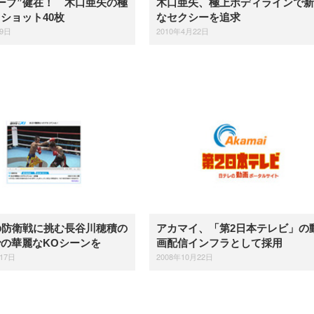
ーブ”健在！ 木口亜矢の極
木口亜矢、極上ボディラインで新
ショット40枚
なセクシーを追求
月9日
2010年4月22日
の防衛戦に挑む長谷川穂積の
アカマイ、「第2日本テレビ」の
の華麗なKOシーンを
画配信インフラとして採用
17日
2008年10月22日