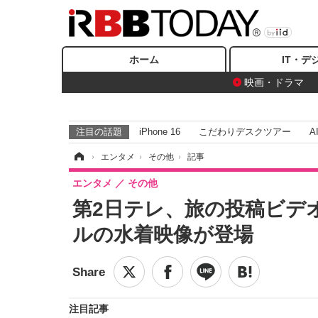
ホーム
IT・デ
映画・ドラマ
注目の話題
iPhone 16
こだわりデスクツアー
A
ホーム
›
エンタメ
›
その他
›
記事
エンタメ
その他
第2日テレ、旅の投稿ビデ
ルの水着映像が登場
注目記事