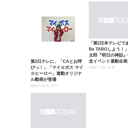
EIZO ビジネス向けプレミア
EIZO ビジネス向けプレミア
【純
[EdoErgo] オフィスチェア 椅
Amazonベーシック ペットシ
SIHOO B100 オフィスチェア
Amazonベーシック ペットシ
ムモニター | FlexScan
ムモニター | FlexScan
ニタ
子 テレワーク 疲れない 跳ね
ーツ 薄型 レギュラー 1回使い
／デスクチェア メッシュチェ
ーツ 厚型 ワイド 42枚x2袋(84
EV3240X-WT | 31.5型4K
EV2740X-WT | 27.0型4K
ク付
上げ式アームレスト コンパク
捨て 無香料 ホワイト 300枚
ア 人間工学 疲れない ブラッ
枚) ホワイト(吸収面:ライトブ
UHD・USB Type-C・ホワイ
UHD・USB Type-C・ホワイ
ト 約105度ロッキング pc 事務
￥105,595
￥109,572
ク
ルー)
￥4
ト
ト
￥5,699
￥3,373
￥27,999
￥3,234
椅子 360度回転 座面昇降 強化
ナイロン樹脂ベース 通気性メ
ッシュ 在宅ワーク H-
WY01(黒網+黒枠+黒足)
「第2日本テレビで
Be TAROしよう！
太郎『明日の神話』
念イベント連動企画
第2日テレに、「CAとお呼
2006.7.7(金) 16:40
びっ！」「マイ☆ボス マイ
☆ヒーロー」連動オリジナ
ル動画が登場
2006.7.10(月) 13:11