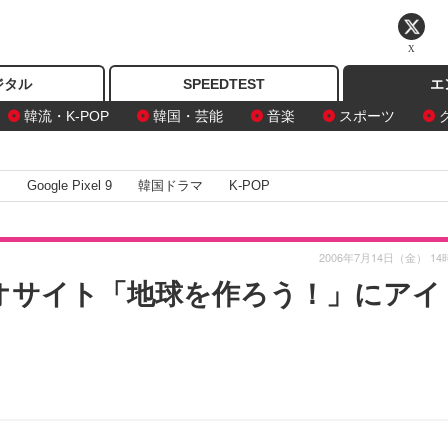
X
ジタル
SPEEDTEST
エ
韓流・K-POP
韓国・芸能
音楽
スポーツ
I
Google Pixel 9
韓国ドラマ
K-POP
2006年7月14日（金） 14
オサイト「地球を作ろう！」にアイ