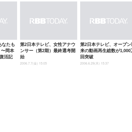
【整備済み品】Dell
【MiniLED/24.5inch/280Hz/
正品】27"ゲーミングモ
ANDWINT オフィスチ
アイリスオーヤマ ペ
Sezlife オフィスチェア デスク
ネオ・ルーライフ ネオ・オム
E2724HS 27インチ 液晶モ
Sezlife オフィスチェア デスク
Smart Basic(スマートベーシ
GRAPHT THE SHOOTER
ー DualSense 充電フッ
ア デスクチェア 肘なし
シーツ 超厚型 お徳用 
チェア 疲れない テレワーク
ツ L 中型犬用 26枚入り 単品
ニター フル
チェア 疲れない テレワーク
ック) 【Amazon.co.jp限定】
Gaming Monitor 24” Essential
き（CFI-ZDM1J）
ッシュ 通気性 ランバ
ュラー 200枚入
チェア 強化バックレスト 30
HD（1920×1080）VA 非光
チェア 強化バックレスト 30度
Smart Basic アイリスオーヤマ
ーミングモニター QD 24.5イ
ポート付き 腰サポート
【Amazon.co.jp限定】
￥1,800
￥15,800
￥34,980
9,979
度ロッキング機能 人間工学 椅
沢 HDMI/DisplayPort/VGA
ロッキング機能 人間工学 椅子
ペットシーツ 超厚型 お徳用
￥4,139
￥3,731
1ms FHD 量子ドット 残像低減
ス圧無段階昇降 360度
￥7,680
￥7,680
￥3,670
子 腰サポート 90度跳ね上げ
スピーカー内蔵 高さ調整 ス
腰サポート 90度跳ね上げ式ア
ワイド 100枚入 (x 1) (ケース
年保証 | 輝点保証 | 日本メーカ
転 キャスター付き コ
式アームレスト 3Dヘッドレス
イベル VESA対応
ームレスト 3Dヘッドレスト
販売)
クト 幅52×奥行58.5×
ト ハンガー付き 高反発クッシ
ComfortView ビジネス向け
ハンガー付き 高反発クッショ
84～96cm テレワーク
ョン PCチェア 通気性メッシ
ン PCチェア 通気性メッシュ
宅勤務 ブラック
ュ ゲーミング/勉強/事務用 お
ゲーミング/勉強/事務用 おし
あなたも
第2日本テレビ、女性アナウ
第2日本テレビ、オープン
しゃれ パソコンチェア (ブラ
ゃれ パソコンチェア (ホワイ
」〜岡本
ンサー（第2期）最終選考開
来の動画再生総数が1,000
ック)
ト)
復活記
始
回突破
2006.7.7(金) 15:05
2006.6.29(木) 15:37