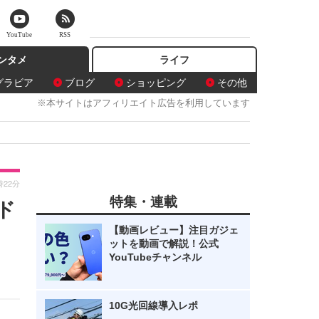
YouTube
RSS
ンタメ
ライフ
グラビア
ブログ
ショッピング
その他
※本サイトはアフィリエイト広告を利用しています
時22分
特集・連載
ド
【動画レビュー】注目ガジェ
ットを動画で解説！公式
YouTubeチャンネル
10G光回線導入レポ