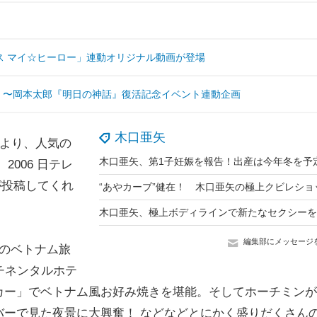
ス マイ☆ヒーロー」連動オリジナル動画が登場
！」〜岡本太郎『明日の神話』復活記念イベント連動企画
木口亜矢
日より、人気の
木口亜矢、第1子妊娠を報告！出産は今年冬を予
006 日テレ
が投稿してくれ
木口亜矢、極上ボディラインで新たなセクシーを
編集部にメッセージ
のベトナム旅
チネンタルホテ
カー」でベトナム風お好み焼きを堪能。そしてホーチミンが
バーで見た夜景に大興奮！ などなどとにかく盛りだくさん