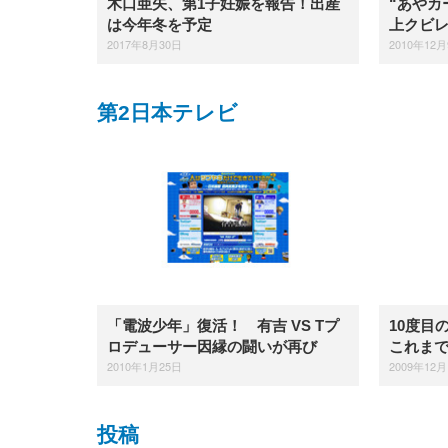
木口亜矢、第1子妊娠を報告！出産
“あやカ
は今年冬を予定
上クビレ
2017年8月30日
2010年12
第2日本テレビ
「電波少年」復活！ 有吉 VS Tプ
10度目
ロデューサー因縁の闘いが再び
これまで
2010年1月25日
2009年12月
投稿