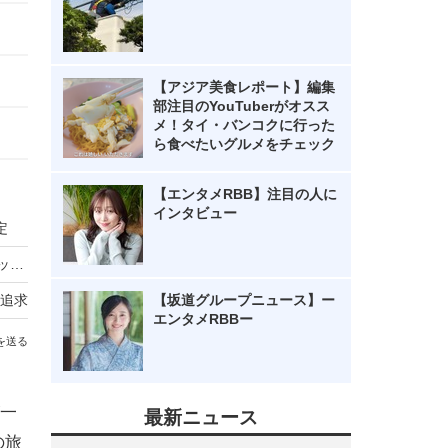
【アジア美食レポート】編集
部注目のYouTuberがオスス
メ！タイ・バンコクに行った
ら食べたいグルメをチェック
【エンタメRBB】注目の人に
インタビュー
定
“あやカーブ”健在！ 木口亜矢の極上クビレショット40枚
追求
【坂道グループニュース】ー
エンタメRBBー
を送る
一
最新ニュース
の旅