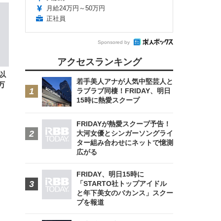
月給24万円～50万円
FHD】
ェ
ット
 メ
レギ
正社員
 ゲ
ーサ
ンチ
 ガ
 (3
回
Sponsored by
ー)
ンパ
高さ
アクセスランキング
 在
以
若手美人アナが人気中堅芸人と
万
ラブラブ同棲！FRIDAY、明日
15時に熱愛スクープ
FRIDAYが熱愛スクープ予告！
大河女優とシンガーソングライ
ター組み合わせにネットで憶測
広がる
FRIDAY、明日15時に
「STARTO社トップアイドル
と年下美女のバカンス」スクー
プを報道