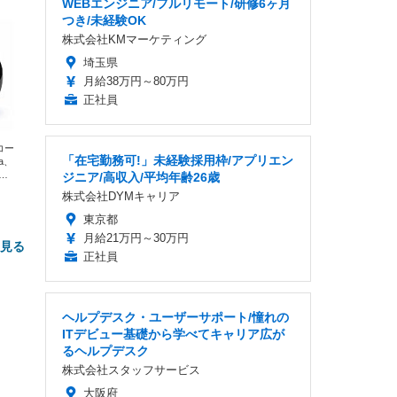
WEBエンジニア/フルリモート/研修6ヶ月
つき/未経験OK
株式会社KMマーケティング
埼玉県
月給38万円～80万円
正社員
エコー
「在宅勤務可!」未経験採用枠/アプリエン
xa、
な
ジニア/高収入/平均年齢26歳
株式会社DYMキャリア
東京都
月給21万円～30万円
と見る
正社員
ヘルプデスク・ユーザーサポート/憧れの
ITデビュー基礎から学べてキャリア広が
るヘルプデスク
株式会社スタッフサービス
大阪府