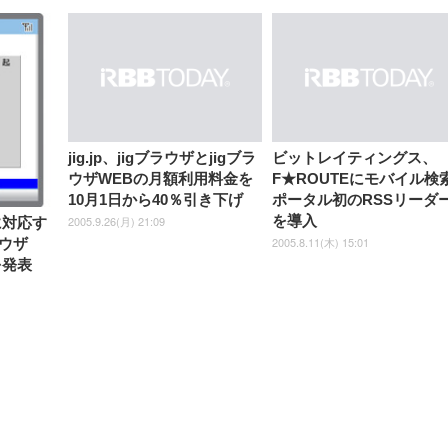
【整備済み品】Dell
【MiniLED/24.5inch/280Hz/
正品】27"ゲーミングモ
ANDWINT オフィスチ
アイリスオーヤマ ペ
Sezlife オフィスチェア デスク
ネオ・ルーライフ ネオ・オム
E2724HS 27インチ 液晶モ
Sezlife オフィスチェア デスク
Smart Basic(スマートベーシ
GRAPHT THE SHOOTER
ー DualSense 充電フッ
ア デスクチェア 肘なし
シーツ 超厚型 お徳用 
チェア 疲れない テレワーク
ツ L 中型犬用 26枚入り 単品
ニター フル
チェア 疲れない テレワーク
ック) 【Amazon.co.jp限定】
Gaming Monitor 24” Essential
き（CFI-ZDM1J）
ッシュ 通気性 ランバ
ュラー 200枚入
チェア 強化バックレスト 30
HD（1920×1080）VA 非光
チェア 強化バックレスト 30度
Smart Basic アイリスオーヤマ
ーミングモニター QD 24.5イ
ポート付き 腰サポート
【Amazon.co.jp限定】
￥1,800
￥15,800
￥34,980
9,979
度ロッキング機能 人間工学 椅
沢 HDMI/DisplayPort/VGA
ロッキング機能 人間工学 椅子
ペットシーツ 超厚型 お徳用
￥4,139
￥3,731
1ms FHD 量子ドット 残像低減
ス圧無段階昇降 360度
￥7,680
￥7,680
￥3,670
子 腰サポート 90度跳ね上げ
スピーカー内蔵 高さ調整 ス
腰サポート 90度跳ね上げ式ア
ワイド 100枚入 (x 1) (ケース
年保証 | 輝点保証 | 日本メーカ
転 キャスター付き コ
式アームレスト 3Dヘッドレス
イベル VESA対応
ームレスト 3Dヘッドレスト
販売)
クト 幅52×奥行58.5×
ト ハンガー付き 高反発クッシ
ComfortView ビジネス向け
ハンガー付き 高反発クッショ
84～96cm テレワーク
ョン PCチェア 通気性メッシ
ン PCチェア 通気性メッシュ
宅勤務 ブラック
ュ ゲーミング/勉強/事務用 お
ゲーミング/勉強/事務用 おし
jig.jp、jigブラウザとjigブラ
ビットレイティングス、
しゃれ パソコンチェア (ブラ
ゃれ パソコンチェア (ホワイ
ウザWEBの月額利用料金を
F★ROUTEにモバイル検
ック)
ト)
10月1日から40％引き下げ
ポータル初のRSSリーダ
を導入
2005.9.26(月) 21:09
ンに対応す
2005.8.11(木) 15:01
ウザ
を発表