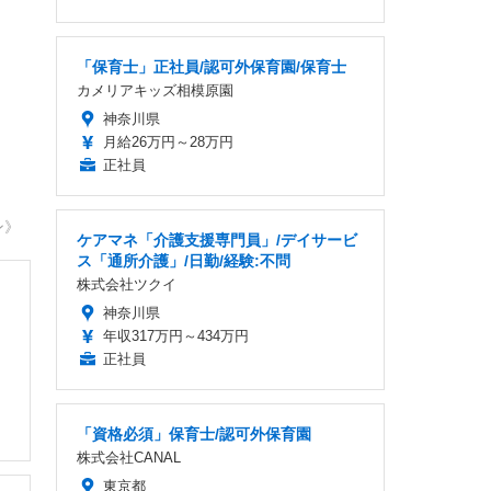
「保育士」正社員/認可外保育園/保育士
カメリアキッズ相模原園
神奈川県
月給26万円～28万円
正社員
ン》
ケアマネ「介護支援専門員」/デイサービ
ス「通所介護」/日勤/経験:不問
株式会社ツクイ
神奈川県
年収317万円～434万円
正社員
「資格必須」保育士/認可外保育園
株式会社CANAL
東京都