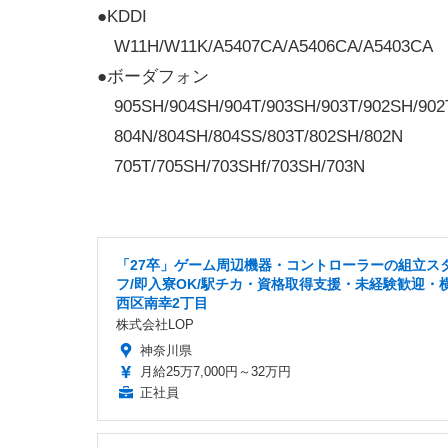
●KDDI
W11H/W11K/A5407CA/A5406CA/A5403CA
●ボーダフォン
905SH/904SH/904T/903SH/903T/902SH/902
804N/804SH/804SS/803T/802SH/802N
705T/705SH/703SHf/703SH/703N
「27卒」ゲーム周辺機器・コントローラーの組立ス
フ/即入寮OK/駅チカ・資格取得支援・未経験歓迎・
西区南幸2丁目
株式会社LOP
神奈川県
月給25万7,000円～32万円
正社員