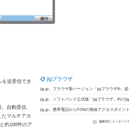
jigブラウザ
ールを送受信でき
帳、自動受信、
えたマルチアカ
編集部にメッセージ
と約100件のア