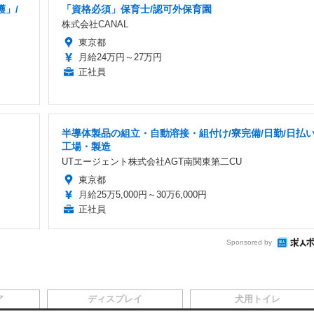
」/
「資格必須」保育士/認可外保育園
株式会社CANAL
東京都
月給24万円～27万円
正社員
半導体製品の組立・自動溶接・組付け/寮完備/日勤/日払い
工場・製造
UTエージェント株式会社AGT南関東第二CU
東京都
月給25万5,000円～30万6,000円
正社員
Sponsored by
ア
ディスプレイ
犬用トイレ