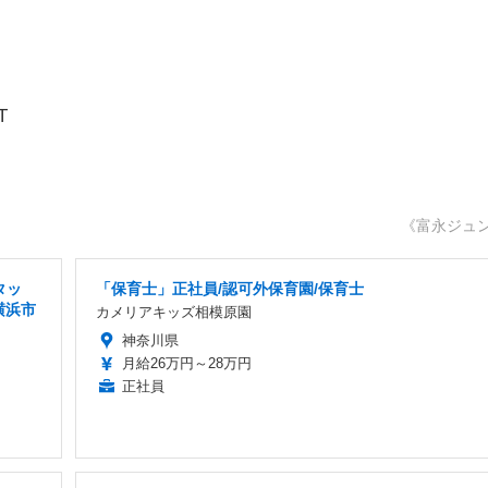
T
《富永ジュ
タッ
「保育士」正社員/認可外保育園/保育士
横浜市
カメリアキッズ相模原園
神奈川県
月給26万円～28万円
正社員