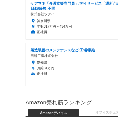
ケアマネ「介護支援専門員」/デイサービス「通所介護
日勤/経験:不問
株式会社ツクイ
神奈川県
年収317万円～434万円
正社員
製造装置のメンテナンスなど/工場/製造
日総工産株式会社
愛知県
月給31万円
正社員
Amazon売れ筋ランキング
オフィスチェ
Amazonデバイス