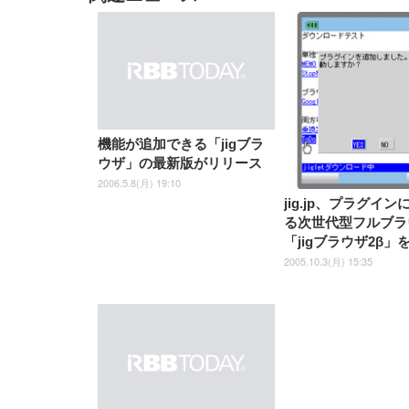
EIZO ビジネス向けプレミア
EIZO ビジネス向けプレミア
【純
[EdoErgo] オフィスチェア 椅
Amazonベーシック ペットシ
SIHOO B100 オフィスチェア
Amazonベーシック ペットシ
ムモニター | FlexScan
ムモニター | FlexScan
ニタ
子 テレワーク 疲れない 跳ね
ーツ 薄型 レギュラー 1回使い
／デスクチェア メッシュチェ
ーツ 厚型 ワイド 42枚x2袋(84
EV3240X-WT | 31.5型4K
EV2740X-WT | 27.0型4K
ク付
上げ式アームレスト コンパク
捨て 無香料 ホワイト 300枚
ア 人間工学 疲れない ブラッ
枚) ホワイト(吸収面:ライトブ
UHD・USB Type-C・ホワイ
UHD・USB Type-C・ホワイ
ト 約105度ロッキング pc 事務
￥105,595
￥109,572
ク
ルー)
￥4
ト
ト
￥5,699
￥3,373
￥27,999
￥3,234
椅子 360度回転 座面昇降 強化
ナイロン樹脂ベース 通気性メ
ッシュ 在宅ワーク H-
WY01(黒網+黒枠+黒足)
機能が追加できる「jigブラ
ウザ」の最新版がリリース
2006.5.8(月) 19:10
jig.jp、プラグイ
る次世代型フルブラ
「jigブラウザ2β」
2005.10.3(月) 15:35