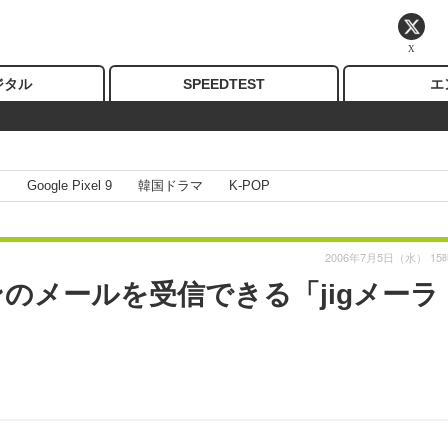
X
ジタル
SPEEDTEST
エ
I
Google Pixel 9
韓国ドラマ
K-POP
2006年7月5日（水） 15
コンのメールを受信できる「jigメーラ