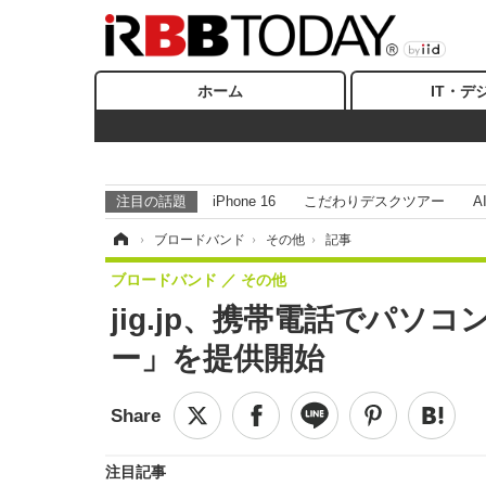
ホーム
IT・デ
注目の話題
iPhone 16
こだわりデスクツアー
A
ホーム
›
ブロードバンド
›
その他
›
記事
ブロードバンド
その他
jig.jp、携帯電話でパソ
ー」を提供開始
注目記事