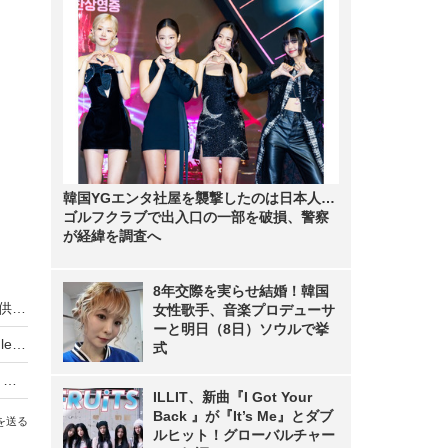
韓国YGエンタ社屋を襲撃したのは日本人…
ゴルフクラブで出入口の一部を破損、警察
が経緯を調査へ
8年交際を実らせ結婚！韓国
jig.jp、ブラウザ新バージョン「jigブラウザ9i」提供開始 〜 iウィジェットに対応
女性歌手、音楽プロデューサ
ーと明日（8日）ソウルで挙
jig.jp、ソフトバンク公式版「jigブラウザ」向けjigletが簡単に検索できる「jigletギャラリー」
式
jig.jp、携帯電話からFONの無線アクセスポイントを検索できるjiglet「FON AP search」
ILLIT、新曲『I Got Your
Back 』が『It’s Me』とダブ
を送る
ルヒット！グローバルチャー