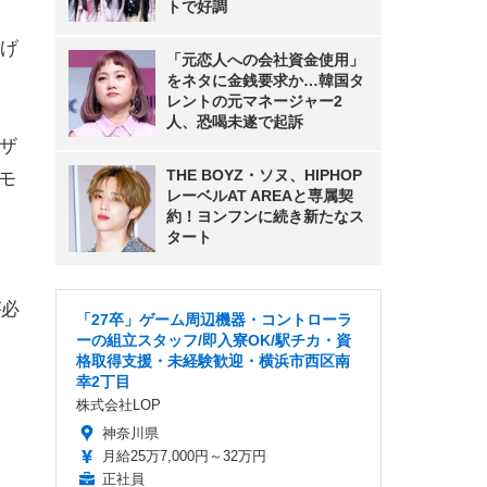
トで好調
げ
「元恋人への会社資金使用」
をネタに金銭要求か…韓国タ
レントの元マネージャー2
人、恐喝未遂で起訴
ウザ
THE BOYZ・ソヌ、HIPHOP
モ
レーベルAT AREAと専属契
。
約！ヨンフンに続き新たなス
タート
が必
「27卒」ゲーム周辺機器・コントローラ
ーの組立スタッフ/即入寮OK/駅チカ・資
格取得支援・未経験歓迎・横浜市西区南
幸2丁目
株式会社LOP
神奈川県
月給25万7,000円～32万円
正社員