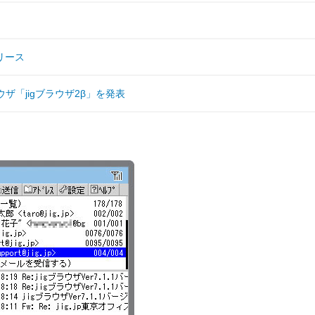
リース
ウザ「jigブラウザ2β」を発表