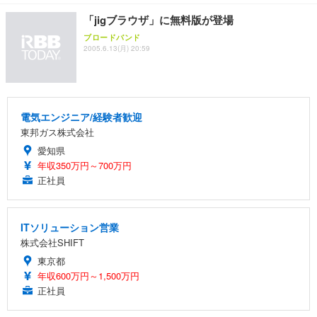
ト 幅52×奥行58.5×高さ84～96cm テレワーク 在宅
像低減 (3年保証 | 輝点保証 | 日本メーカー)
￥3,731
￥4,139
￥34,980
勤務 ブラック
「jigブラウザ」に無料版が登場
ブロードバンド
2005.6.13(月) 20:59
電気エンジニア/経験者歓迎
東邦ガス株式会社
愛知県
年収350万円～700万円
正社員
ITソリューション営業
株式会社SHIFT
東京都
年収600万円～1,500万円
正社員