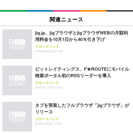
(黒網+黒枠+黒足)
EIZO ビジネス向けプレミアムモニター | FlexScan
SIHOO B100 オフィスチェア／デスクチェア メッシ
Amazonベーシック ペットシーツ 厚型 ワイド 42枚
EV2740X-WT | 27.0型4K UHD・USB Type-C・ホワ
関連ニュース
ュチェア 人間工学 疲れない ブラック
x2袋(84枚) ホワイト(吸収面:ライトブルー)
イト
￥27,999
￥3,234
jig.jp、jigブラウザとjigブラウザWEBの月額利
￥109,572
用料金を10月1日から40％引き下げ
ブロードバンド
Sezlife オフィスチェア デスクチェア 疲れない テレ
【純正品】27"ゲーミングモニター DualSense 充電
ネオ・ルーライフ ネオ・オムツ L 中型犬用 26枚入
2005.9.26(月) 21:09
ワーク チェア 強化バックレスト 30度ロッキング機
フック付き（CFI-ZDM1J）
り 単品
能 人間工学 椅子 腰サポート 90度跳ね上げ式アーム
レスト 3Dヘッドレスト ハンガー付き 高反発クッシ
￥49,979
￥1,800
￥7,680
ビットレイティングス、F★ROUTEにモバイル
ョン PCチェア 通気性メッシュ ゲーミング/勉強/事
務用 おしゃれ パソコンチェア (ブラック)
検索ポータル初のRSSリーダーを導入
Sezlife オフィスチェア デスクチェア 疲れない テレ
【整備済み品】Dell E2724HS 27インチ 液晶モニタ
Smart Basic(スマートベーシック) 【Amazon.co.jp
ブロードバンド
2005.8.11(木) 15:01
ワーク チェア 強化バックレスト 30度ロッキング機
ー フルHD（1920×1080）VA 非光沢 HDMI/DisplayP
限定】 Smart Basic アイリスオーヤマ ペットシーツ
能 人間工学 椅子 腰サポート 90度跳ね上げ式アーム
ort/VGA スピーカー内蔵 高さ調整 スイベル VESA対
超厚型 お徳用 ワイド 100枚入 (x 1) (ケース販売)
レスト 3Dヘッドレスト ハンガー付き 高反発クッシ
応 ComfortView ビジネス向け
￥7,680
￥15,800
￥3,670
ョン PCチェア 通気性メッシュ ゲーミング/勉強/事
タブを実装したフルブラウザ「jigブラウザ」が
務用 おしゃれ パソコンチェア (ホワイト)
リリース
ANDWINT オフィスチェア デスクチェア 肘なし メ
【MiniLED/24.5inch/280Hz/FHD】GRAPHT THE S
ブロードバンド
アイリスオーヤマ ペットシーツ 超厚型 お徳用 レギ
ッシュ 通気性 ランバーサポート付き 腰サポート ガ
HOOTER Gaming Monitor 24” Essential ゲーミン
2005.8.8(月) 17:29
ュラー 200枚入【Amazon.co.jp限定】
ス圧無段階昇降 360度回転 キャスター付き コンパク
グモニター QD 24.5インチ 1ms FHD 量子ドット 残