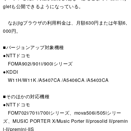
gletも公開できるようになっている。
なおjigブラウザの利用料金は、月額630円または年額6,
000円。
■バージョンアップ対象機種
●NTTドコモ
FOMA902i/901i/900iシリーズ
●KDDI
W11H/W11K /A5407CA /A5406CA /A5403CA
■そのほかの対応機種
●NTTドコモ
FOM702i/701i/700iシリーズ、mova506i/505iシリー
ズ、MUSIC PORTER X/Music Porter II/prosolid II/premin
i-II/premini-IIS