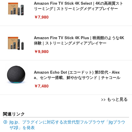
Amazon Fire TV Stick 4K Select | 4Kの高画質スト
リーミング | ストリーミングメディアプレイヤー
￥7,980
Amazon Fire TV Stick 4K Plus | 映画館のような4K
体験 | ストリーミングメディアプレイヤー
￥9,980
Amazon Echo Dot (エコードット) 第5世代 - Alex
a、センサー搭載、鮮やかなサウンド｜チャコール
￥7,480
>> もっと見る
[EdoErgo] オフィスチェア 椅子 テレワーク 疲れな
EIZO ビジネス向けプレミアムモニター | FlexScan
Amazonベーシック ペットシーツ 薄型 レギュラー 1
関連リンク
い 跳ね上げ式アームレスト コンパクト 約105度ロッ
EV3240X-WT | 31.5型4K UHD・USB Type-C・ホワ
回使い捨て 無香料 ホワイト 300枚
キング pc 事務椅子 360度回転 座面昇降 強化ナイロ
イト
jig.jp、プラグインに対応する次世代型フルブラウザ「jigブラウ
ン樹脂ベース 通気性メッシュ 在宅ワーク H-WY01
￥3,373
ザ2β」を発表
￥5,699
￥105,595