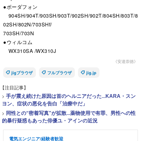
●ボーダフォン
904SH/904T/903SH/903T/902SH/902T/804SH/803T/8
02SH/802N/703SHf/
703SH/703N
●ウィルコム
WX310SA /WX310J
《安達崇徳》
jigブラウザ
フルブラウザ
jig.jp
【注目記事】
>
手が震え続けた原因は首のヘルニアだった...KARA・スン
ヨン、症状の悪化を告白「治療中だ」
>
同性との“密着写真”が拡散...薬物使用で有罪、男性への性
的暴行疑惑もあった俳優ユ・アインの近況
電気エンジニア/経験者歓迎