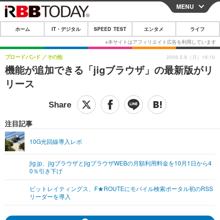
MENU
CLOSE
ホーム
IT・デジタル
SPEED TEST
エンタメ
ライフ
ホーム
IT・デジタル
ブロードバンド
その他
2006.5.8（月）19:10
機能が追加できる「jigブラウザ」の最新版がリ
IT・デジタルTOP
スマートフォン
SPEED TEST
リース
ネタ
ガジェット・ツール
エンタメ
ショッピング
その他
エンタメTOP
映画・ドラマ
ライフ
注目記事
韓流・K-POP
韓国・芸能
ライフTOP
グルメ
リリース一覧
10G光回線導入レポ
音楽
スポーツ
ペット
ショッピング
プッシュ通知の停止方法
jig.jp、jigブラウザとjigブラウザWEBの月額利用料金を10月1日から4
0％引き下げ
グラビア
ブログ
その他
ビットレイティングス、F★ROUTEにモバイル検索ポータル初のRSS
ショッピング
その他
リーダーを導入