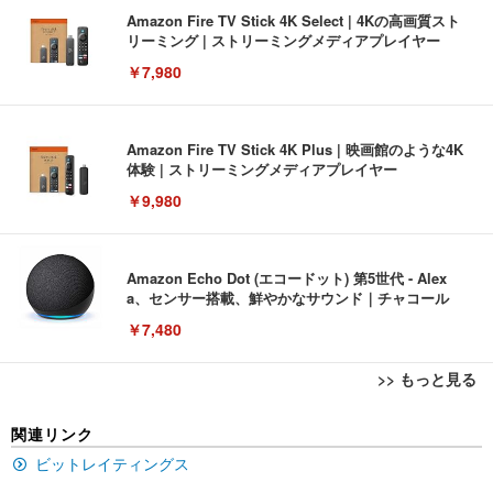
Amazon Fire TV Stick 4K Select | 4Kの高画質スト
リーミング | ストリーミングメディアプレイヤー
￥7,980
Amazon Fire TV Stick 4K Plus | 映画館のような4K
体験 | ストリーミングメディアプレイヤー
￥9,980
Amazon Echo Dot (エコードット) 第5世代 - Alex
a、センサー搭載、鮮やかなサウンド｜チャコール
￥7,480
>> もっと見る
[EdoErgo] オフィスチェア 椅子 テレワーク 疲れな
EIZO ビジネス向けプレミアムモニター | FlexScan
Amazonベーシック ペットシーツ 薄型 レギュラー 1
関連リンク
い 跳ね上げ式アームレスト コンパクト 約105度ロッ
EV3240X-WT | 31.5型4K UHD・USB Type-C・ホワ
回使い捨て 無香料 ホワイト 300枚
キング pc 事務椅子 360度回転 座面昇降 強化ナイロ
イト
ビットレイティングス
ン樹脂ベース 通気性メッシュ 在宅ワーク H-WY01
￥3,373