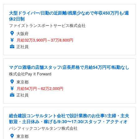
￥5,699
￥105,595
(黒網+黒枠+黒足)
大型ドライバー/日勤の近距離/残業少なめで年収450万円も/週
EIZO ビジネス向けプレミアムモニター | FlexScan
休2日制
SIHOO B100 オフィスチェア／デスクチェア メッシ
Amazonベーシック ペットシーツ 厚型 ワイド 42枚
EV2740X-WT | 27.0型4K UHD・USB Type-C・ホワ
ュチェア 人間工学 疲れない ブラック
x2袋(84枚) ホワイト(吸収面:ライトブルー)
ファイズトランスポートサービス株式会社
イト
大阪府
￥27,999
￥3,234
￥109,572
月給32万3,900円～37万8,600円
正社員
Sezlife オフィスチェア デスクチェア 疲れない テレ
【純正品】27"ゲーミングモニター DualSense 充電
ネオ・ルーライフ ネオ・オムツ L 中型犬用 26枚入
ワーク チェア 強化バックレスト 30度ロッキング機
フック付き（CFI-ZDM1J）
り 単品
能 人間工学 椅子 腰サポート 90度跳ね上げ式アーム
マグロ酒場の店舗スタッフ/店長昇格で月給54万円可/転勤なし
レスト 3Dヘッドレスト ハンガー付き 高反発クッシ
￥49,979
￥1,800
￥7,680
株式会社Pay it Forward
ョン PCチェア 通気性メッシュ ゲーミング/勉強/事
務用 おしゃれ パソコンチェア (ブラック)
東京都
月給54万円～62万2,000円
Sezlife オフィスチェア デスクチェア 疲れない テレ
【整備済み品】Dell E2724HS 27インチ 液晶モニタ
Smart Basic(スマートベーシック) 【Amazon.co.jp
ワーク チェア 強化バックレスト 30度ロッキング機
ー フルHD（1920×1080）VA 非光沢 HDMI/DisplayP
限定】 Smart Basic アイリスオーヤマ ペットシーツ
正社員
能 人間工学 椅子 腰サポート 90度跳ね上げ式アーム
ort/VGA スピーカー内蔵 高さ調整 スイベル VESA対
超厚型 お徳用 ワイド 100枚入 (x 1) (ケース販売)
レスト 3Dヘッドレスト ハンガー付き 高反発クッシ
応 ComfortView ビジネス向け
￥7,680
￥15,800
￥3,670
ョン PCチェア 通気性メッシュ ゲーミング/勉強/事
総合建設コンサルタント会社で設計業務のお仕事!/主婦・主夫
務用 おしゃれ パソコンチェア (ホワイト)
歓迎・土日休み・稼げる/9:30〜17:30/スタッフ・アクティオ
ANDWINT オフィスチェア デスクチェア 肘なし メ
【MiniLED/24.5inch/280Hz/FHD】GRAPHT THE S
パシフィックコンサルタンツ株式会社
アイリスオーヤマ ペットシーツ 超厚型 お徳用 レギ
ッシュ 通気性 ランバーサポート付き 腰サポート ガ
HOOTER Gaming Monitor 24” Essential ゲーミン
ュラー 200枚入【Amazon.co.jp限定】
東京都
ス圧無段階昇降 360度回転 キャスター付き コンパク
グモニター QD 24.5インチ 1ms FHD 量子ドット 残