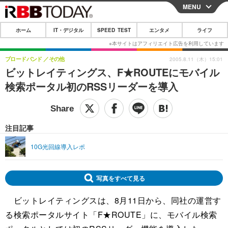
MENU
CLOSE
ホーム
IT・デジタル
SPEED TEST
エンタメ
ライフ
ホーム
IT・デジタル
ブロードバンド
その他
2005.8.11（木）15:01
ビットレイティングス、F★ROUTEにモバイル
IT・デジタルTOP
スマートフォン
SPEED TEST
検索ポータル初のRSSリーダーを導入
ネタ
ガジェット・ツール
エンタメ
ショッピング
その他
エンタメTOP
映画・ドラマ
ライフ
注目記事
韓流・K-POP
韓国・芸能
ライフTOP
グルメ
リリース一覧
10G光回線導入レポ
音楽
スポーツ
ペット
ショッピング
プッシュ通知の停止方法
グラビア
ブログ
写真をすべて見る
その他
ビットレイティングスは、8月11日から、同社の運営す
ショッピング
その他
る検索ポータルサイト「F★ROUTE」に、モバイル検索