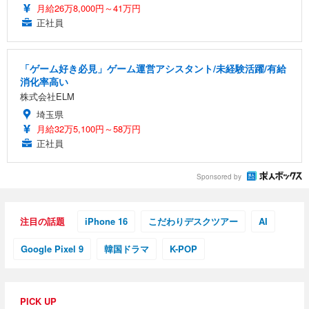
ト 幅52×奥行58.5×高さ84～96cm テレワーク 在宅
像低減 (3年保証 | 輝点保証 | 日本メーカー)
￥3,731
月給26万8,000円～41万円
￥4,139
￥34,980
勤務 ブラック
正社員
「ゲーム好き必見」ゲーム運営アシスタント/未経験活躍/有給
消化率高い
株式会社ELM
埼玉県
月給32万5,100円～58万円
正社員
Sponsored by
注目の話題
iPhone 16
こだわりデスクツアー
AI
Google Pixel 9
韓国ドラマ
K-POP
PICK UP