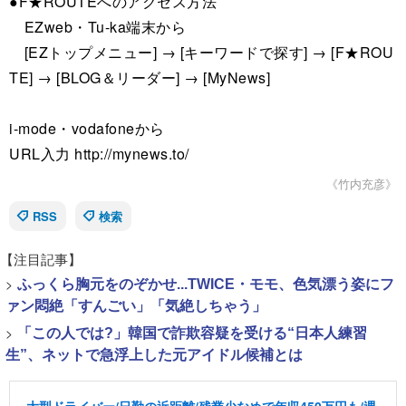
●F★ROUTEへのアクセス方法
EZweb・Tu-ka端末から
[EZトップメニュー] → [キーワードで探す] → [F★ROU
TE] → [BLOG＆リーダー] → [MyNews]
i-mode・vodafoneから
URL入力 http://mynews.to/
《竹内充彦》
RSS
検索
【注目記事】
>
ふっくら胸元をのぞかせ...TWICE・モモ、色気漂う姿にフ
ァン悶絶「すんごい」「気絶しちゃう」
>
「この人では?」韓国で詐欺容疑を受ける“日本人練習
生”、ネットで急浮上した元アイドル候補とは