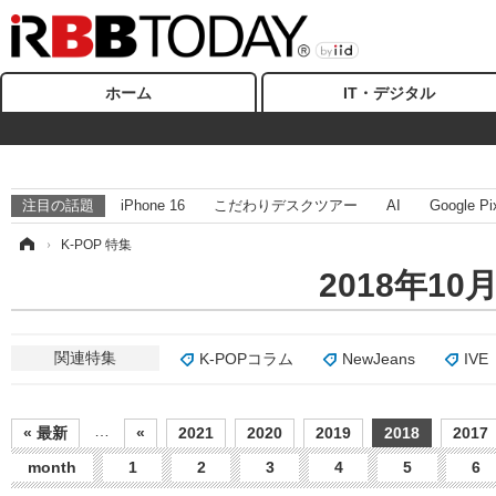
ホーム
IT・デジタル
注目の話題
iPhone 16
こだわりデスクツアー
AI
Google Pi
ム
›
K-POP 特集
2018年1
関連特集
K-POPコラム
NewJeans
IVE
…
« 最新
«
2021
2020
2019
2018
2017
month
1
2
3
4
5
6